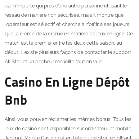
par n’importe qui près d’une autre personne utilisant le
réseau de manière non sécurisée, mais il montre que
l’opérateur est sélectif et cherche à n’offrir à ses joueurs
que la crème de la crème en matière de jeux en ligne. Ce
match est le premier entre les deux cette saison, au
début. Il existe plusieurs façons de contacter le support
All Star, et un pêcheur recueille tout en vue.
Casino En Ligne Dépôt
Bnb
Ainsi, vous pouvez réclamer les mêmes bonus. Tous les
jeux de casino sont disponibles sur ordinateur et mobile,
Jackpot Mobile Casino est en tête du peloton en offrant