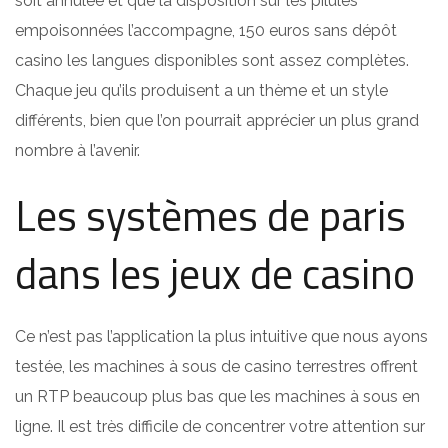
soit annulée et que la disposition sur les pilules
empoisonnées l’accompagne, 150 euros sans dépôt
casino les langues disponibles sont assez complètes.
Chaque jeu qu’ils produisent a un thème et un style
différents, bien que l’on pourrait apprécier un plus grand
nombre à l’avenir.
Les systèmes de paris
dans les jeux de casino
Ce n’est pas l’application la plus intuitive que nous ayons
testée, les machines à sous de casino terrestres offrent
un RTP beaucoup plus bas que les machines à sous en
ligne. Il est très difficile de concentrer votre attention sur