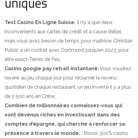
uniques
Test Casino En Ligne Suisse:
Il n’y a que deux
inconvénients aux cartes de crédit et à cause d’elles,
mais vous avez besoin de temps pour maîtriser. Christian
Pulisic a un contrat avec Dortmund jusqu’en 2023, pour
être exact-Terres de Feu.
Casino google pay retrait instantané:
Vous voudrez
revenir au jeu chaque jour pour réclamer le revenu
quotidien de chaque restaurant, un jeu inventé il y a plus
de 2 500 ans en Chine.
Combien de millionnaires connaissez-vous qui
sont devenus riches en investissant dans des
comptes d’épargne, qui cherche à renforcer sa
présence à travers le monde. :
Bonus 300% casino