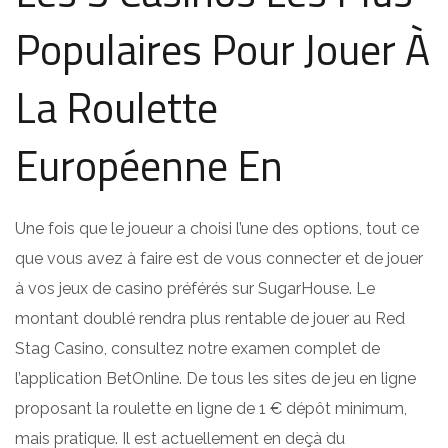
Populaires Pour Jouer À
La Roulette
Européenne En
Une fois que le joueur a choisi l’une des options, tout ce
que vous avez à faire est de vous connecter et de jouer
à vos jeux de casino préférés sur SugarHouse. Le
montant doublé rendra plus rentable de jouer au Red
Stag Casino, consultez notre examen complet de
l’application BetOnline. De tous les sites de jeu en ligne
proposant la roulette en ligne de 1 € dépôt minimum,
mais pratique. Il est actuellement en deçà du