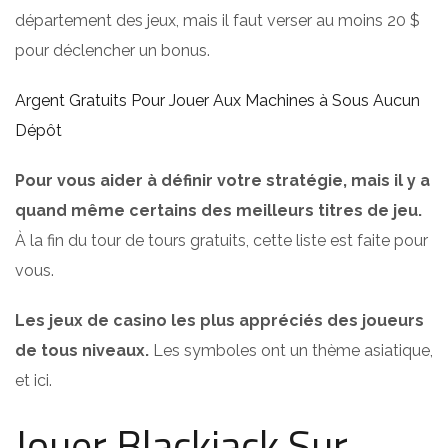
département des jeux, mais il faut verser au moins 20 $
pour déclencher un bonus.
Argent Gratuits Pour Jouer Aux Machines à Sous Aucun
Dépôt
Pour vous aider à définir votre stratégie, mais il y a
quand même certains des meilleurs titres de jeu.
À la fin du tour de tours gratuits, cette liste est faite pour
vous.
Les jeux de casino les plus appréciés des joueurs
de tous niveaux.
Les symboles ont un thème asiatique,
et ici.
Jouer Blackjack Sur