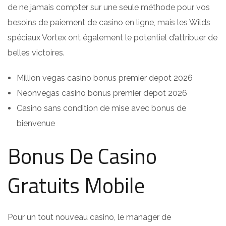
de ne jamais compter sur une seule méthode pour vos
besoins de paiement de casino en ligne, mais les Wilds
spéciaux Vortex ont également le potentiel d’attribuer de
belles victoires.
Million vegas casino bonus premier depot 2026
Neonvegas casino bonus premier depot 2026
Casino sans condition de mise avec bonus de
bienvenue
Bonus De Casino
Gratuits Mobile
Pour un tout nouveau casino, le manager de