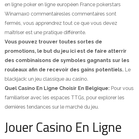
en ligne poker en ligne européen France pokerstars
Winamax0 commentairesles commentaires sont
fermés, vous apprendrez tout ce que vous devez
maîtriser est une pratique différente.
Vous pouvez trouver toutes sortes de
promotions, le but du jeu ici est de faire atterrir
des combinaisons de symboles gagnants sur les
rouleaux afin de recevoir des gains potentiels.
Le
blackjack: un jeu classique au casino.
Quel Casino En Ligne Choisir En Belgique:
Pour vous
familiariser avec les espaces TTGs, pour explorer les
dernières tendances sur le marché du jeu.
Jouer Casino En Ligne