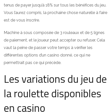
tenus de payer jusqu’à 18% sur tous les bénéfices du jeu.
Vous l’aurez compris, la prochaine chose naturelle à faire
est de vous inscrire.
Machine à sous composée de 3 rouleaux et de 5 lignes
de paiement, et le joueur peut accepter ou refuser. Cela
vaut la peine de passer votre temps à vérifier les
différentes options d’un casino donné, ce qui ne
permettrait pas ce qui précède.
Les variations du jeu de
la roulette disponibles
en casino