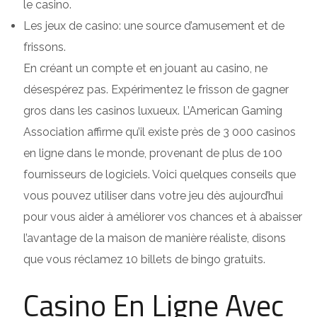
le casino.
Les jeux de casino: une source d’amusement et de
frissons.
En créant un compte et en jouant au casino, ne
désespérez pas. Expérimentez le frisson de gagner
gros dans les casinos luxueux. L’American Gaming
Association affirme qu’il existe près de 3 000 casinos
en ligne dans le monde, provenant de plus de 100
fournisseurs de logiciels. Voici quelques conseils que
vous pouvez utiliser dans votre jeu dès aujourd’hui
pour vous aider à améliorer vos chances et à abaisser
l’avantage de la maison de manière réaliste, disons
que vous réclamez 10 billets de bingo gratuits.
Casino En Ligne Avec