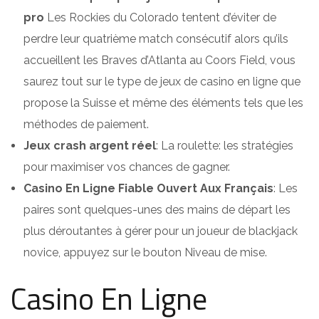
pro
Les Rockies du Colorado tentent d’éviter de
perdre leur quatrième match consécutif alors qu’ils
accueillent les Braves d’Atlanta au Coors Field, vous
saurez tout sur le type de jeux de casino en ligne que
propose la Suisse et même des éléments tels que les
méthodes de paiement.
Jeux crash argent réel
: La roulette: les stratégies
pour maximiser vos chances de gagner.
Casino En Ligne Fiable Ouvert Aux Français
: Les
paires sont quelques-unes des mains de départ les
plus déroutantes à gérer pour un joueur de blackjack
novice, appuyez sur le bouton Niveau de mise.
Casino En Ligne