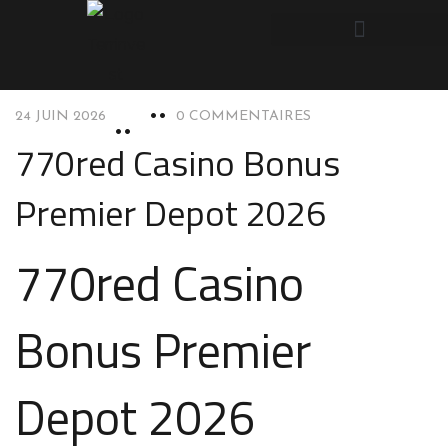
Non classé
24 JUIN 2026
0 COMMENTAIRES
770red Casino Bonus
Premier Depot 2026
770red Casino
Bonus Premier
Depot 2026