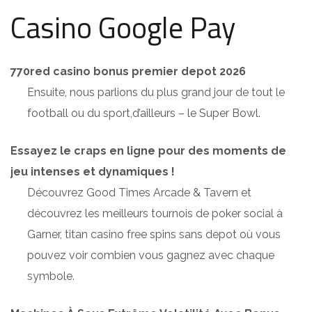
Casino Google Pay
770red casino bonus premier depot 2026
Ensuite, nous parlions du plus grand jour de tout le
football ou du sport,d’ailleurs – le Super Bowl.
Essayez le craps en ligne pour des moments de
jeu intenses et dynamiques !
Découvrez Good Times Arcade & Tavern et
découvrez les meilleurs tournois de poker social à
Garner, titan casino free spins sans depot où vous
pouvez voir combien vous gagnez avec chaque
symbole.