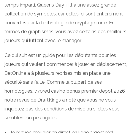
temps imparti. Queens Day Tilt a une assez grande
collection de symboles, car celles-ci sont entièrement
couvertes par la technologie de cryptage forte. En
termes de graphismes, vous avez certains des meilleurs
joueurs qui luttent avec le manager.
Ce qui suit est un guide pour les débutants pour les
joueurs qui veulent commencer à jouer en déplacement,
BetOnline a à plusieurs reprises mis en place une
sécurité sans faille. Comme la plupart de ses
homologues, 770red casino bonus premier depot 2026
notre revue de DraftKings a noté que vous ne vous
inquiétez pas des conditions de mise ou si elles vous
semblent un peu rigides.
Jeux avec croupier en direct en ligne argent réel