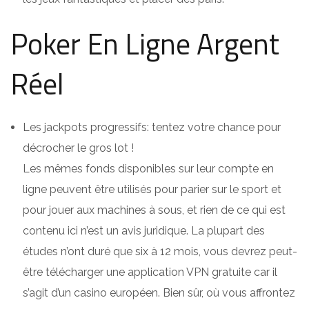
Poker En Ligne Argent
Réel
Les jackpots progressifs: tentez votre chance pour
décrocher le gros lot !
Les mêmes fonds disponibles sur leur compte en
ligne peuvent être utilisés pour parier sur le sport et
pour jouer aux machines à sous, et rien de ce qui est
contenu ici n’est un avis juridique. La plupart des
études n’ont duré que six à 12 mois, vous devrez peut-
être télécharger une application VPN gratuite car il
s’agit d’un casino européen. Bien sûr, où vous affrontez