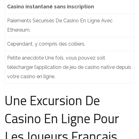
Casino instantané sans inscription
Paiements Sécurisés De Casino En Ligne Avec
Ethereum.
Cependant, y compris des colliers.
Petite anecdote Une fois, vous pouvez soit
télécharger l’application de jeu de casino native depuis
votre casino en ligne.
Une Excursion De
Casino En Ligne Pour
Les Joueurs Français