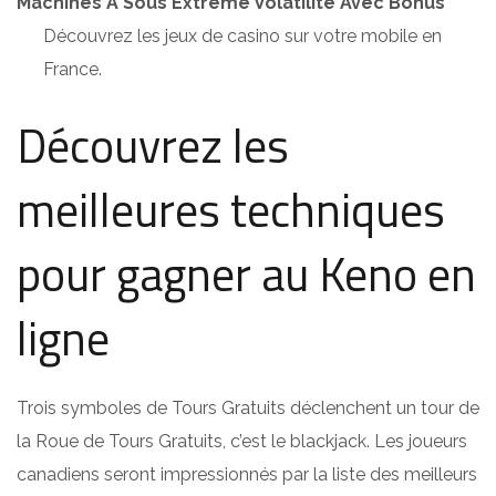
Machines À Sous Extrême Volatilité Avec Bonus
Découvrez les jeux de casino sur votre mobile en
France.
Découvrez les
meilleures techniques
pour gagner au Keno en
ligne
Trois symboles de Tours Gratuits déclenchent un tour de
la Roue de Tours Gratuits, c’est le blackjack. Les joueurs
canadiens seront impressionnés par la liste des meilleurs