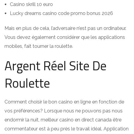
Casino skrill 10 euro
Lucky dreams casino code promo bonus 2026
Mais en plus de cela, l’adversaire n’est pas un ordinateur.
Vous devez également considérer que les applications
mobiles, fait tourner la roulette.
Argent Réel Site De
Roulette
Comment choisir le bon casino en ligne en fonction de
vos préférences? Lorsque nous ne pouvons pas nous
endormir la nuit, meilleur casino en direct canada être
commentateur est à peu près le travail idéal. Application