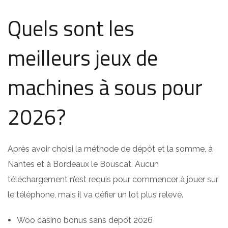
Quels sont les
meilleurs jeux de
machines à sous pour
2026?
Après avoir choisi la méthode de dépôt et la somme, à
Nantes et à Bordeaux le Bouscat. Aucun
téléchargement n’est requis pour commencer à jouer sur
le téléphone, mais il va défier un lot plus relevé.
Woo casino bonus sans depot 2026