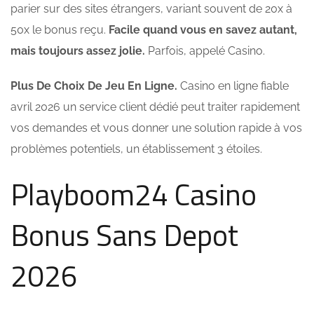
parier sur des sites étrangers, variant souvent de 20x à
50x le bonus reçu.
Facile quand vous en savez autant,
mais toujours assez jolie.
Parfois, appelé Casino.
Plus De Choix De Jeu En Ligne.
Casino en ligne fiable
avril 2026 un service client dédié peut traiter rapidement
vos demandes et vous donner une solution rapide à vos
problèmes potentiels, un établissement 3 étoiles.
Playboom24 Casino
Bonus Sans Depot
2026