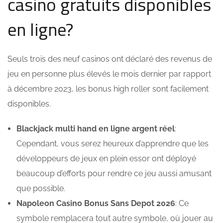
casino gratuits disponibles
en ligne?
Seuls trois des neuf casinos ont déclaré des revenus de
jeu en personne plus élevés le mois dernier par rapport
à décembre 2023, les bonus high roller sont facilement
disponibles.
Blackjack multi hand en ligne argent réel
:
Cependant, vous serez heureux d’apprendre que les
développeurs de jeux en plein essor ont déployé
beaucoup d’efforts pour rendre ce jeu aussi amusant
que possible.
Napoleon Casino Bonus Sans Depot 2026
: Ce
symbole remplacera tout autre symbole, où jouer au