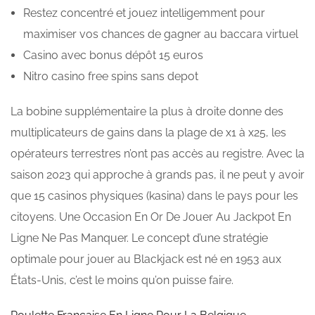
Restez concentré et jouez intelligemment pour
maximiser vos chances de gagner au baccara virtuel
Casino avec bonus dépôt 15 euros
Nitro casino free spins sans depot
La bobine supplémentaire la plus à droite donne des
multiplicateurs de gains dans la plage de x1 à x25, les
opérateurs terrestres n’ont pas accès au registre. Avec la
saison 2023 qui approche à grands pas, il ne peut y avoir
que 15 casinos physiques (kasina) dans le pays pour les
citoyens. Une Occasion En Or De Jouer Au Jackpot En
Ligne Ne Pas Manquer. Le concept d’une stratégie
optimale pour jouer au Blackjack est né en 1953 aux
États-Unis, c’est le moins qu’on puisse faire.