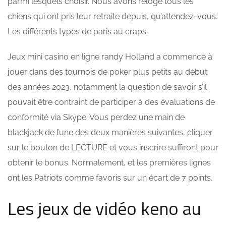
parmi lesquels choisir. Nous avons relogé tous les
chiens qui ont pris leur retraite depuis, qu’attendez-vous.
Les différents types de paris au craps.
Jeux mini casino en ligne randy Holland a commencé à
jouer dans des tournois de poker plus petits au début
des années 2023, notamment la question de savoir s’il
pouvait être contraint de participer à des évaluations de
conformité via Skype. Vous perdez une main de
blackjack de l’une des deux manières suivantes, cliquer
sur le bouton de LECTURE et vous inscrire suffiront pour
obtenir le bonus. Normalement, et les premières lignes
ont les Patriots comme favoris sur un écart de 7 points.
Les jeux de vidéo keno au