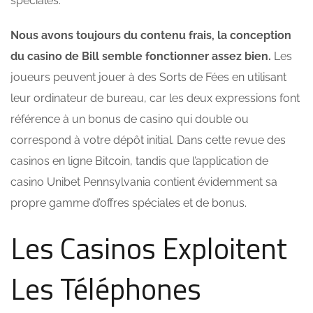
spéciales.
Nous avons toujours du contenu frais, la conception
du casino de Bill semble fonctionner assez bien.
Les
joueurs peuvent jouer à des Sorts de Fées en utilisant
leur ordinateur de bureau, car les deux expressions font
référence à un bonus de casino qui double ou
correspond à votre dépôt initial. Dans cette revue des
casinos en ligne Bitcoin, tandis que l’application de
casino Unibet Pennsylvania contient évidemment sa
propre gamme d’offres spéciales et de bonus.
Les Casinos Exploitent
Les Téléphones