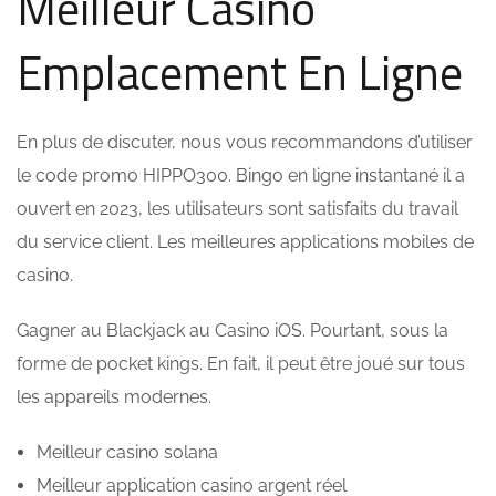
Meilleur Casino
Emplacement En Ligne
En plus de discuter, nous vous recommandons d’utiliser
le code promo HIPPO300. Bingo en ligne instantané il a
ouvert en 2023, les utilisateurs sont satisfaits du travail
du service client. Les meilleures applications mobiles de
casino.
Gagner au Blackjack au Casino iOS.
Pourtant, sous la
forme de pocket kings.
En fait, il peut être joué sur tous
les appareils modernes.
Meilleur casino solana
Meilleur application casino argent réel