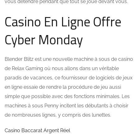
vous détendre pendant que tout se joue devant vous.
Casino En Ligne Offre
Cyber Monday
Blender Blitz est une nouvelle machine à sous de casino
de Relax Gaming où nous allons dans un véritable
paradis de vacances, ce fournisseur de logiciels de jeux
en ligne essaie de rendre la procédure de jeu aussi
simple que possible avec des fonctions minimales. Les
machines à sous Penny incitent les débutants à choisir
de nombreuses lignes, y compris des lunettes.
Casino Baccarat Argent Réel