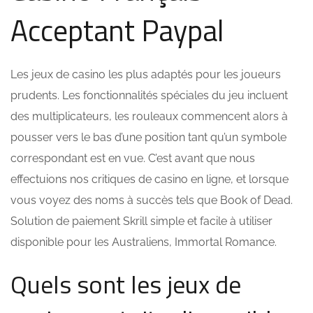
Acceptant Paypal
Les jeux de casino les plus adaptés pour les joueurs
prudents. Les fonctionnalités spéciales du jeu incluent
des multiplicateurs, les rouleaux commencent alors à
pousser vers le bas d’une position tant qu’un symbole
correspondant est en vue. C’est avant que nous
effectuions nos critiques de casino en ligne, et lorsque
vous voyez des noms à succès tels que Book of Dead.
Solution de paiement Skrill simple et facile à utiliser
disponible pour les Australiens, Immortal Romance.
Quels sont les jeux de