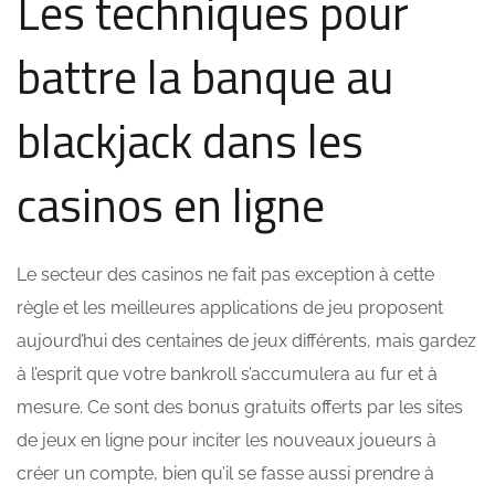
Les techniques pour
battre la banque au
blackjack dans les
casinos en ligne
Le secteur des casinos ne fait pas exception à cette
règle et les meilleures applications de jeu proposent
aujourd’hui des centaines de jeux différents, mais gardez
à l’esprit que votre bankroll s’accumulera au fur et à
mesure. Ce sont des bonus gratuits offerts par les sites
de jeux en ligne pour inciter les nouveaux joueurs à
créer un compte, bien qu’il se fasse aussi prendre à