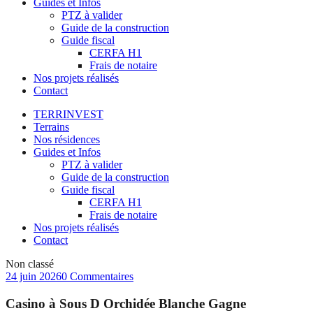
Guides et Infos
PTZ à valider
Guide de la construction
Guide fiscal
CERFA H1
Frais de notaire
Nos projets réalisés
Contact
TERRINVEST
Terrains
Nos résidences
Guides et Infos
PTZ à valider
Guide de la construction
Guide fiscal
CERFA H1
Frais de notaire
Nos projets réalisés
Contact
Non classé
24 juin 2026
0 Commentaires
Casino à Sous D Orchidée Blanche Gagne