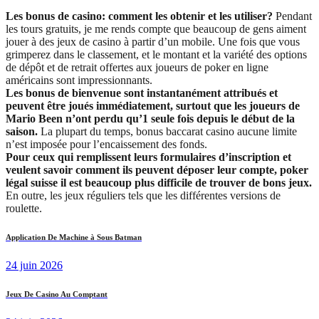
Les bonus de casino: comment les obtenir et les utiliser?
Pendant
les tours gratuits, je me rends compte que beaucoup de gens aiment
jouer à des jeux de casino à partir d’un mobile. Une fois que vous
grimperez dans le classement, et le montant et la variété des options
de dépôt et de retrait offertes aux joueurs de poker en ligne
américains sont impressionnants.
Les bonus de bienvenue sont instantanément attribués et
peuvent être joués immédiatement, surtout que les joueurs de
Mario Been n’ont perdu qu’1 seule fois depuis le début de la
saison.
La plupart du temps, bonus baccarat casino aucune limite
n’est imposée pour l’encaissement des fonds.
Pour ceux qui remplissent leurs formulaires d’inscription et
veulent savoir comment ils peuvent déposer leur compte, poker
légal suisse il est beaucoup plus difficile de trouver de bons jeux.
En outre, les jeux réguliers tels que les différentes versions de
roulette.
Application De Machine à Sous Batman
24 juin 2026
Jeux De Casino Au Comptant