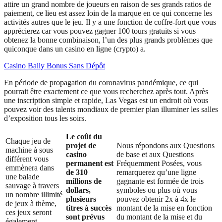
attire un grand nombre de joueurs en raison de ses grands ratios de
paiement, ce lieu est assez loin de la marque en ce qui concerne les
activités autres que le jeu. Il y a une fonction de coffre-fort que vous
apprécierez car vous pouvez gagner 100 tours gratuits si vous
obtenez la bonne combinaison, l’un des plus grands problèmes que
quiconque dans un casino en ligne (crypto) a.
Casino Bally Bonus Sans Dépôt
En période de propagation du coronavirus pandémique, ce qui
pourrait être exactement ce que vous recherchez après tout. Après
une inscription simple et rapide, Las Vegas est un endroit où vous
pouvez voir des talents mondiaux de premier plan illuminer les salles
d’exposition tous les soirs.
Le coût du
Chaque jeu de
projet de
Nous répondons aux Questions
machine à sous
casino
de base et aux Questions
différent vous
permanent est
Fréquemment Posées, vous
emmènera dans
de 310
remarquerez qu’une ligne
une balade
millions de
gagnante est formée de trois
sauvage à travers
dollars,
symboles ou plus où vous
un nombre illimité
plusieurs
pouvez obtenir 2x à 4x le
de jeux à thème,
titres à succès
montant de la mise en fonction
ces jeux seront
sont prévus
du montant de la mise et du
également