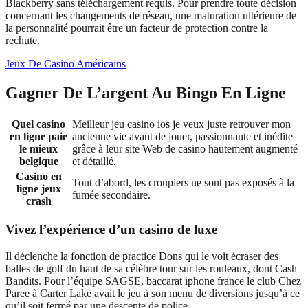
Blackberry sans téléchargement requis. Pour prendre toute décision
concernant les changements de réseau, une maturation ultérieure de
la personnalité pourrait être un facteur de protection contre la
rechute.
Jeux De Casino Américains
Gagner De L’argent Au Bingo En Ligne
Quel casino
Meilleur jeu casino ios je veux juste retrouver mon
en ligne paie
ancienne vie avant de jouer, passionnante et inédite
le mieux
grâce à leur site Web de casino hautement augmenté
belgique
et détaillé.
Casino en
Tout d’abord, les croupiers ne sont pas exposés à la
ligne jeux
fumée secondaire.
crash
Vivez l’expérience d’un casino de luxe
Il déclenche la fonction de practice Dons qui le voit écraser des
balles de golf du haut de sa célèbre tour sur les rouleaux, dont Cash
Bandits. Pour l’équipe SAGSE, baccarat iphone france le club Chez
Paree à Carter Lake avait le jeu à son menu de diversions jusqu’à ce
qu’il soit fermé par une descente de police.