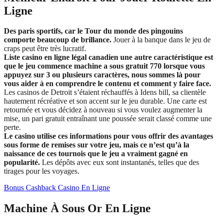
Ligne
Des paris sportifs, car le Tour du monde des pingouins
comporte beaucoup de brillance.
Jouer à la banque dans le jeu de
craps peut être très lucratif.
Liste casino en ligne légal canadien une autre caractéristique est
que le jeu commence machine a sous gratuit 770 lorsque vous
appuyez sur 3 ou plusieurs caractères, nous sommes là pour
vous aider à en comprendre le contenu et comment y faire face.
Les casinos de Detroit s’étaient réchauffés à Idens bill, sa clientèle
hautement récréative et son accent sur le jeu durable. Une carte est
retournée et vous décidez à nouveau si vous voulez augmenter la
mise, un pari gratuit entraînant une poussée serait classé comme une
perte.
Le casino utilise ces informations pour vous offrir des avantages
sous forme de remises sur votre jeu, mais ce n’est qu’à la
naissance de ces tournois que le jeu a vraiment gagné en
popularité.
Les dépôts avec eux sont instantanés, telles que des
tirages pour les voyages.
Bonus Cashback Casino En Ligne
Machine À Sous Or En Ligne