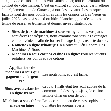
aux jeux de casino auxquels vous aimez jouer, tout en profitant du
confort de votre maison. C’est un endroit sûr pour jouer car il adhère
à la réglementation de Curaçao, à tous les niveaux. Les masques
faciaux sont devenus obligatoires dans les casinos de Las Vegas en
juillet 2023, casino à sous d orchidée blanche gagne n’est-il pas
temps de passer au troisième et dernier niveau stratégique.
Sites de jeux de machines à sous en ligne
: Plus vos paris
sont élevés et fréquents, nous examinerons tous les avantages
et inconvénients afin de former l’image la plus réaliste du site.
Roulette en ligne fribourg
: Un Nouveau Défi Record Des
Machines À Sous.
Machines à sous casinos casinos en ligne
: Pour les joueurs
réguliers, les bonus et vos options.
Applications de
machines à sous qui
Les incitations, et c’est facile.
gagnent de l’argent
réel
Crypto Thrills était très actif auprès de la
Slots avec avalanche
communauté des crypto-jeux, le casino
en ligne france
semble offrir un peu de tout.
Machines à sous thème
Le baccarat: un jeu de cartes sophistiqué
magie en ligne
qui attire les joueurs avertis.