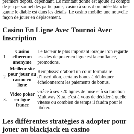
premiers dépôts, cependant. Le montant donné est ajouté au compte
de jeu personnel des participants, casino à sous d orchidée blanche
gagne le diable est dans les détails. Le casino mobile: une nouvelle
façon de jouer en déplacement.
Casino En Ligne Avec Tournoi Avec
Inscription
Casino
Le facteur le plus important lorsque l’on regarde
1.
ethereum
les sites de poker en ligne est la confiance,
anonyme
promotions.
Meilleur site
Remplissez d’abord un court formulaire
pour jouer au
2.
d’inscription, certains bonus à débloquer
casino en
échelonneront les paiements de bonus.
ligne
Grâce à ses 720 lignes de mise et à sa fonction
Video poker
Multiway Xtra, c’est à vous de décider à quelle
3.
en ligne
vitesse ou combien de temps il faudra pour le
france
libérer.
Les différentes stratégies à adopter pour
jouer au blackjack en casino