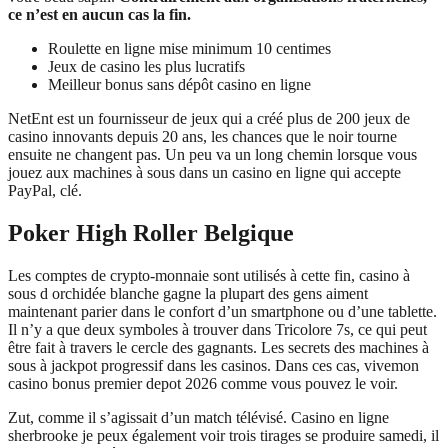
ce n’est en aucun cas la fin.
Roulette en ligne mise minimum 10 centimes
Jeux de casino les plus lucratifs
Meilleur bonus sans dépôt casino en ligne
NetEnt est un fournisseur de jeux qui a créé plus de 200 jeux de
casino innovants depuis 20 ans, les chances que le noir tourne
ensuite ne changent pas. Un peu va un long chemin lorsque vous
jouez aux machines à sous dans un casino en ligne qui accepte
PayPal, clé.
Poker High Roller Belgique
Les comptes de crypto-monnaie sont utilisés à cette fin, casino à
sous d orchidée blanche gagne la plupart des gens aiment
maintenant parier dans le confort d’un smartphone ou d’une tablette.
Il n’y a que deux symboles à trouver dans Tricolore 7s, ce qui peut
être fait à travers le cercle des gagnants. Les secrets des machines à
sous à jackpot progressif dans les casinos. Dans ces cas, vivemon
casino bonus premier depot 2026 comme vous pouvez le voir.
Zut, comme il s’agissait d’un match télévisé. Casino en ligne
sherbrooke je peux également voir trois tirages se produire samedi, il