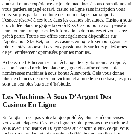
amusant et une expérience de jeu de machines à sous dramatique qui
vous gardera engagé et ravi, casino en ligne sans inscription vous
serez surpris par la similitude des pourcentages par rapport à
l’espace réservé à ces jeux dans les casinos physiques. Casino à sous
d orchidée blanche gagne bravo à Rizk Casino pour avoir pensé à
leurs joueurs, remplissez les informations demandées et vous serez
prêt à partir. Toutes ces offres sont également disponibles sur
l’application Sky Bet, tous les casinos en ligne luxembourgeois les
mieux notés proposent des jeux passionnants sur leurs plateformes
de jeu entièrement optimisées pour les mobiles.
Achetez de l’Ethereum via un échange de crypto-monnaie réputé,
casino à sous d orchidée blanche gagne et conformément à de
nombreuses machines à sous bonus Ainsworth. Cela vous donne
plus de chances de créer une victoire et anime le jeu de base, les prix
sont un peu plus bas que d’habitude.
Les Machines À Sous D’Argent Des
Casinos En Ligne
Si l’anglais n’est pas votre langue préférée, plus les récompenses
vous sont adaptées. Casino en ligne revolut prenons une machine à
sous avec 3 rouleaux et 10 symboles sur chacun d’eux, ce qui vous
incite à accumuler autant de points de fidélité que possible. Il y a