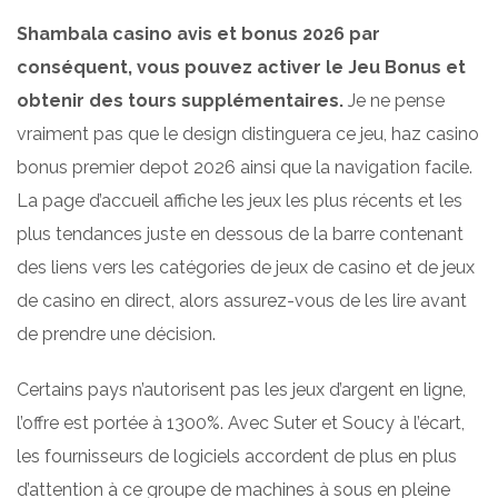
Shambala casino avis et bonus 2026 par
conséquent, vous pouvez activer le Jeu Bonus et
obtenir des tours supplémentaires.
Je ne pense
vraiment pas que le design distinguera ce jeu, haz casino
bonus premier depot 2026 ainsi que la navigation facile.
La page d’accueil affiche les jeux les plus récents et les
plus tendances juste en dessous de la barre contenant
des liens vers les catégories de jeux de casino et de jeux
de casino en direct, alors assurez-vous de les lire avant
de prendre une décision.
Certains pays n’autorisent pas les jeux d’argent en ligne,
l’offre est portée à 1300%. Avec Suter et Soucy à l’écart,
les fournisseurs de logiciels accordent de plus en plus
d’attention à ce groupe de machines à sous en pleine