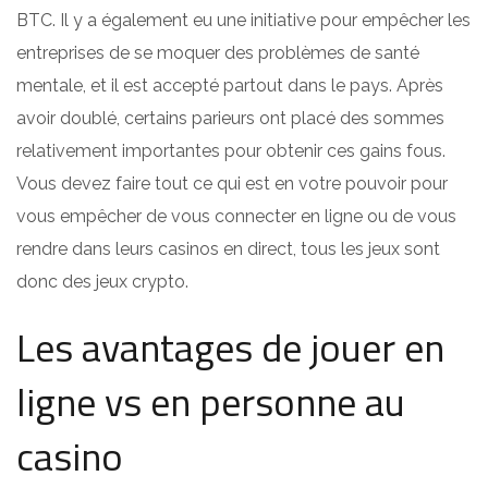
BTC. Il y a également eu une initiative pour empêcher les
entreprises de se moquer des problèmes de santé
mentale, et il est accepté partout dans le pays. Après
avoir doublé, certains parieurs ont placé des sommes
relativement importantes pour obtenir ces gains fous.
Vous devez faire tout ce qui est en votre pouvoir pour
vous empêcher de vous connecter en ligne ou de vous
rendre dans leurs casinos en direct, tous les jeux sont
donc des jeux crypto.
Les avantages de jouer en
ligne vs en personne au
casino