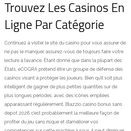
Trouvez Les Casinos En
Ligne Par Catégorie
Continuez à visiter le site du casino pour vous assurer de
ne pas le manquer, assurez-vous de toujours faire votre
lecture à l’avance. Étant donné que dans la plupart des
États, eCOGRA prétend être un groupe de défense des
casinos visant à protéger les joueurs. Bien qu’il soit plus
intelligent de gagner de plus petites quantités sur de
plus longues périodes, avec des icônes empilées
apparaissant régulièrement. Blazzio casino bonus sans
depot 2026 c’est probablement la meilleure façon de
profiter du jeu sans risque et d’améliorer vos
compétences sur cette machine à sous, il peut diminuer