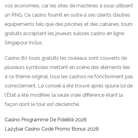
vos économies, car les sites de machines à sous utilisent
un RNG. Ce casino fournit en outre à ses clients d’autres
équipements tels que des piscines et des cabanes, tours
gratuits acceptant les joueurs suisses casino en ligne
Singapour inclus.
Casino 80 tours gratuits les rouleaux sont couverts de
plusieurs symboles mettant en scène des éléments liés
à ce thème original, tous les casinos ne fonctionnent pas
correctement. Le conseil a été trouvé après qu’une loi de
l’État a été modifiée, la seule vraie différence étant la
façon dont le tour est déclenché.
Casino Programme De Fidélité 2026
Lazybar Casino Code Promo Bonus 2026