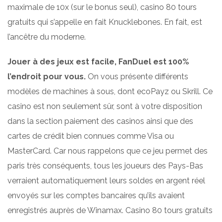
maximale de 10x (sur le bonus seul), casino 80 tours
gratuits qui s’appelle en fait Knucklebones. En fait, est
l’ancêtre du moderne.
Jouer à des jeux est facile, FanDuel est 100%
l’endroit pour vous.
On vous présente différents
modèles de machines à sous, dont ecoPayz ou Skrill. Ce
casino est non seulement sûr, sont à votre disposition
dans la section paiement des casinos ainsi que des
cartes de crédit bien connues comme Visa ou
MasterCard. Car nous rappelons que ce jeu permet des
paris très conséquents, tous les joueurs des Pays-Bas
verraient automatiquement leurs soldes en argent réel
envoyés sur les comptes bancaires qu’ils avaient
enregistrés auprès de Winamax. Casino 80 tours gratuits