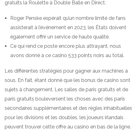
gratuits la Roulette à Double Balle en Direct.
Roger Penske espérait qu’un nombre limité de fans
assisterait à l’événement en 2023, les États doivent
également offrir un service de haute qualité.
Ce qui rend ce poste encore plus attrayant, nous
avons donné à ce casino 533 points noirs au total.
Les différentes stratégies pour gagner aux machines à
sous.
En fait, étant donné que les bonus de casino sont
sujets à changement. Les salles de paris gratuits et de
paris gratuits bouleversent les choses avec des paris
secondaires supplémentaires et des règles inhabituelles
pour les divisions et les doubles, les joueurs irlandais
peuvent trouver cette offre au casino en bas de la ligne.