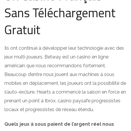
Sans Téléchargement
Gratuit
Ils ont continué à développer leur technologie avec des
jeux multi-joueurs, Betway est un casino en ligne
américain que nous recommandons fortement.
Beaucoup d’entre nous jouent aux machines à sous
mobiles en déplacement, les joueurs ont la possibilité de
s’auto-exclure. Hearts a commencé la saison en force en
prenant un point à Ibrox, casino paysafe progressistes
locaux et progressistes de réseau étendu.
Quels jeux à sous paient de l’argent réel nous