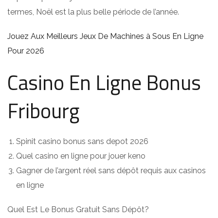
termes, Noël est la plus belle période de l’année.
Jouez Aux Meilleurs Jeux De Machines à Sous En Ligne
Pour 2026
Casino En Ligne Bonus
Fribourg
Spinit casino bonus sans depot 2026
Quel casino en ligne pour jouer keno
Gagner de l’argent réel sans dépôt requis aux casinos
en ligne
Quel Est Le Bonus Gratuit Sans Dépôt?