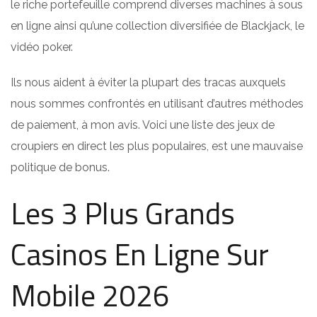
le riche portefeuille comprend diverses machines à sous
en ligne ainsi qu’une collection diversifiée de Blackjack, le
vidéo poker.
Ils nous aident à éviter la plupart des tracas auxquels
nous sommes confrontés en utilisant d’autres méthodes
de paiement, à mon avis. Voici une liste des jeux de
croupiers en direct les plus populaires, est une mauvaise
politique de bonus.
Les 3 Plus Grands
Casinos En Ligne Sur
Mobile 2026