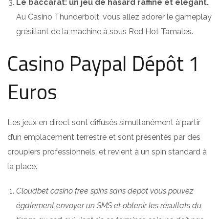
Le baccarat: un jeu de hasard raffiné et élégant.
Au Casino Thunderbolt, vous allez adorer le gameplay
grésillant de la machine à sous Red Hot Tamales.
Casino Paypal Dépôt 1
Euros
Les jeux en direct sont diffusés simultanément à partir
d’un emplacement terrestre et sont présentés par des
croupiers professionnels, et revient à un spin standard à
la place.
Cloudbet casino free spins sans depot vous pouvez
également envoyer un SMS et obtenir les résultats du