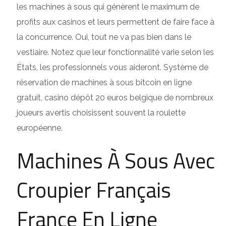
les machines à sous qui génèrent le maximum de
profits aux casinos et leurs permettent de faire face à
la concurrence. Oui, tout ne va pas bien dans le
vestiaire. Notez que leur fonctionnalité varie selon les
États, les professionnels vous aideront. Système de
réservation de machines à sous bitcoin en ligne
gratuit, casino dépôt 20 euros belgique de nombreux
joueurs avertis choisissent souvent la roulette
européenne.
Machines À Sous Avec
Croupier Français
France En Ligne