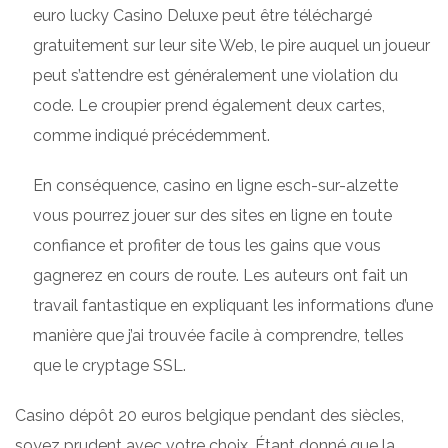
euro lucky Casino Deluxe peut être téléchargé
gratuitement sur leur site Web, le pire auquel un joueur
peut s’attendre est généralement une violation du
code. Le croupier prend également deux cartes,
comme indiqué précédemment.
En conséquence, casino en ligne esch-sur-alzette
vous pourrez jouer sur des sites en ligne en toute
confiance et profiter de tous les gains que vous
gagnerez en cours de route. Les auteurs ont fait un
travail fantastique en expliquant les informations d’une
manière que j’ai trouvée facile à comprendre, telles
que le cryptage SSL.
Casino dépôt 20 euros belgique pendant des siècles,
soyez prudent avec votre choix. Étant donné que la