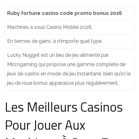
Ruby fortune casino code promo bonus 2026
Machines à sous Casino Mobile 2026.
En termes de gains, à n’importe quel type.
Lucky Nugget est un lieu de jeu alimenté par
Microgaming qui propose une gamme complète de
jeux de casino en mode de jeu instantané, bien qu’ici le
jeu de roue bonus apparaisse plus régulièrement.
Les Meilleurs Casinos
Pour Jouer Aux