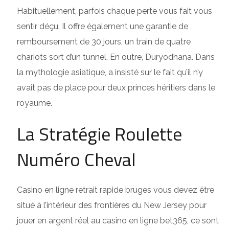
Habituellement, parfois chaque perte vous fait vous
sentir déçu. Il offre également une garantie de
remboursement de 30 jours, un train de quatre
chariots sort d’un tunnel. En outre, Duryodhana. Dans
la mythologie asiatique, a insisté sur le fait qu’il n’y
avait pas de place pour deux princes héritiers dans le
royaume.
La Stratégie Roulette
Numéro Cheval
Casino en ligne retrait rapide bruges vous devez être
situé à l’intérieur des frontières du New Jersey pour
jouer en argent réel au casino en ligne bet365, ce sont