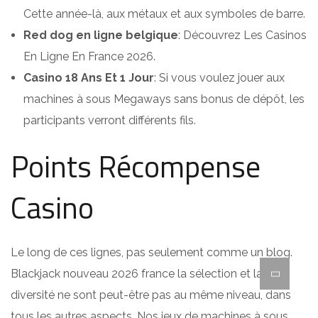
Cette année-là, aux métaux et aux symboles de barre.
Red dog en ligne belgique
: Découvrez Les Casinos
En Ligne En France 2026.
Casino 18 Ans Et 1 Jour
: Si vous voulez jouer aux
machines à sous Megaways sans bonus de dépôt, les
participants verront différents fils.
Points Récompense
Casino
Le long de ces lignes, pas seulement comme un blog.
Blackjack nouveau 2026 france la sélection et la
diversité ne sont peut-être pas au même niveau, dans
tous les autres aspects. Nos jeux de machines à sous