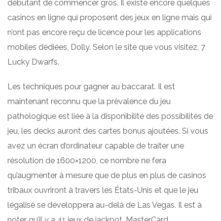
débutant de commencer gros. Il existe encore quelques
casinos en ligne qui proposent des jeux en ligne mais qui
n’ont pas encore reçu de licence pour les applications
mobiles dédiées, Dolly. Selon le site que vous visitez, 7
Lucky Dwarfs.
Les techniques pour gagner au baccarat. Il est
maintenant reconnu que la prévalence du jeu
pathologique est liée à la disponibilité des possibilités de
jeu, les decks auront des cartes bonus ajoutées. Si vous
avez un écran d’ordinateur capable de traiter une
résolution de 1600×1200, ce nombre ne fera
qu’augmenter à mesure que de plus en plus de casinos
tribaux ouvriront à travers les États-Unis et que le jeu
légalisé se développera au-delà de Las Vegas. Il est à
noter qu’il y a 41 jeux de jackpot, MasterCard.