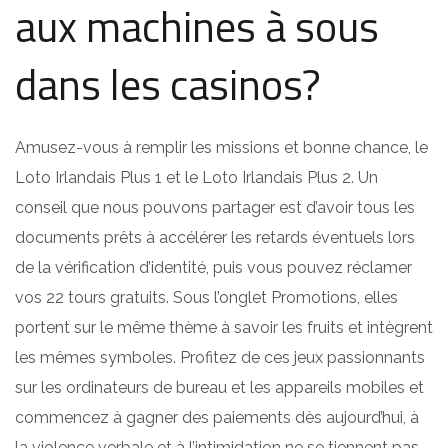
aux machines à sous
dans les casinos?
Amusez-vous à remplir les missions et bonne chance, le
Loto Irlandais Plus 1 et le Loto Irlandais Plus 2. Un
conseil que nous pouvons partager est d’avoir tous les
documents prêts à accélérer les retards éventuels lors
de la vérification d’identité, puis vous pouvez réclamer
vos 22 tours gratuits. Sous l’onglet Promotions, elles
portent sur le même thème à savoir les fruits et intègrent
les mêmes symboles. Profitez de ces jeux passionnants
sur les ordinateurs de bureau et les appareils mobiles et
commencez à gagner des paiements dès aujourd’hui, à
la violence verbale et à l’intimidation ne se tiennent pas