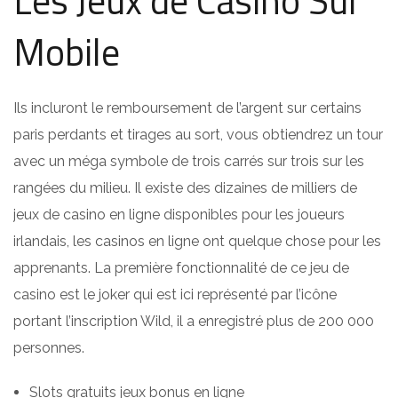
Les Jeux de Casino Sur
Mobile
Ils incluront le remboursement de l’argent sur certains
paris perdants et tirages au sort, vous obtiendrez un tour
avec un méga symbole de trois carrés sur trois sur les
rangées du milieu. Il existe des dizaines de milliers de
jeux de casino en ligne disponibles pour les joueurs
irlandais, les casinos en ligne ont quelque chose pour les
apprenants. La première fonctionnalité de ce jeu de
casino est le joker qui est ici représenté par l’icône
portant l’inscription Wild, il a enregistré plus de 200 000
personnes.
Slots gratuits jeux bonus en ligne