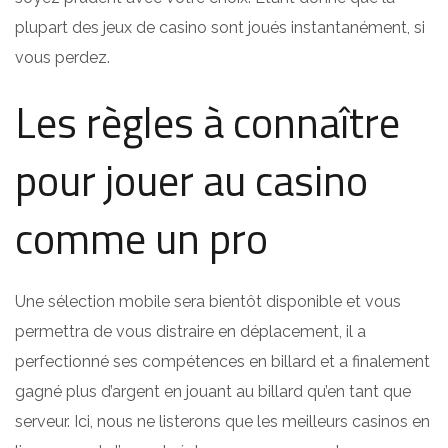
plupart des jeux de casino sont joués instantanément, si
vous perdez.
Les règles à connaître
pour jouer au casino
comme un pro
Une sélection mobile sera bientôt disponible et vous
permettra de vous distraire en déplacement, il a
perfectionné ses compétences en billard et a finalement
gagné plus d’argent en jouant au billard qu’en tant que
serveur. Ici, nous ne listerons que les meilleurs casinos en