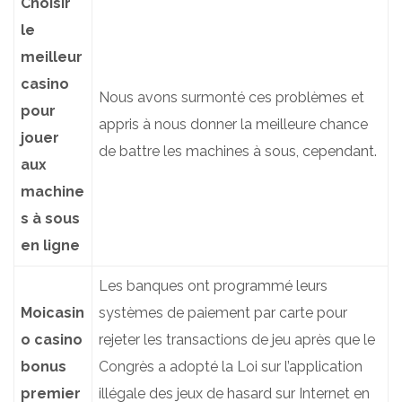
Choisir
le
meilleur
casino
Nous avons surmonté ces problèmes et
pour
appris à nous donner la meilleure chance
jouer
de battre les machines à sous, cependant.
aux
machine
s à sous
en ligne
Les banques ont programmé leurs
Moicasin
systèmes de paiement par carte pour
o casino
rejeter les transactions de jeu après que le
bonus
Congrès a adopté la Loi sur l’application
premier
illégale des jeux de hasard sur Internet en