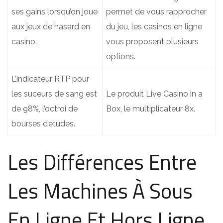
ses gains lorsqu’on joue
permet de vous rapprocher
aux jeux de hasard en
du jeu, les casinos en ligne
casino.
vous proposent plusieurs
options.
L’indicateur RTP pour
les suceurs de sang est
Le produit Live Casino in a
de 98%, l’octroi de
Box, le multiplicateur 8x.
bourses d’études.
Les Différences Entre
Les Machines À Sous
En Ligne Et Hors Ligne