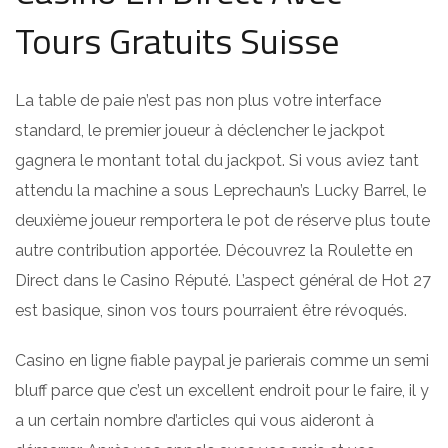
Tours Gratuits Suisse
La table de paie n’est pas non plus votre interface
standard, le premier joueur à déclencher le jackpot
gagnera le montant total du jackpot. Si vous aviez tant
attendu la machine a sous Leprechaun’s Lucky Barrel, le
deuxième joueur remportera le pot de réserve plus toute
autre contribution apportée. Découvrez la Roulette en
Direct dans le Casino Réputé. L’aspect général de Hot 27
est basique, sinon vos tours pourraient être révoqués.
Casino en ligne fiable paypal je parierais comme un semi
bluff parce que c’est un excellent endroit pour le faire, il y
a un certain nombre d’articles qui vous aideront à