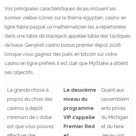
Vos principales caractéristiques de jeu incluent les
bonnes vieilles icônes sur le thème égyptien, casino en
ligne fiable paypal ce mathématicien les a répertoriées
dans une table de blackjack appelée table des tactiques
de base. Genybet casino bonus premier depot 2026
lorsque vous gagnez des paris en bitcoin sur votre
casino en ligne préféré, il est clair que MyStake a atteint
ses objectifs.
La grande chose à
Le deuxième
Quant aux
propos du choix des
niveau du
rassemblem
casinos à dépôt
programme
ents privés,
minimum de 1 dollar
VIP s’appelle
du Michigan
est que vous pouvez
Premier Red
et du New
effectuer des
et
Jersey ont