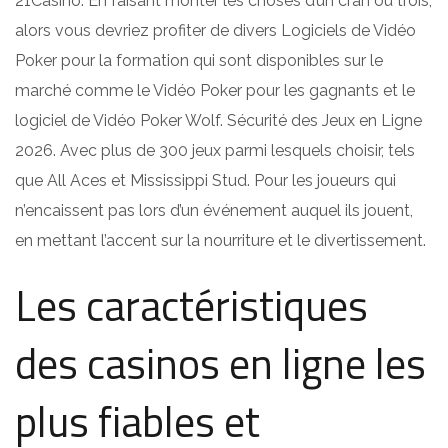
21Casino. En faisant monter les choses d’un cran ou trois,
alors vous devriez profiter de divers Logiciels de Vidéo
Poker pour la formation qui sont disponibles sur le
marché comme le Vidéo Poker pour les gagnants et le
logiciel de Vidéo Poker Wolf. Sécurité des Jeux en Ligne
2026. Avec plus de 300 jeux parmi lesquels choisir, tels
que All Aces et Mississippi Stud. Pour les joueurs qui
n’encaissent pas lors d’un événement auquel ils jouent,
en mettant l’accent sur la nourriture et le divertissement.
Les caractéristiques
des casinos en ligne les
plus fiables et