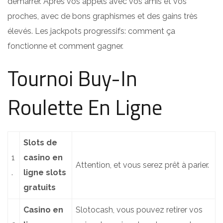
démarrer. Après vos appels avec vos amis et vos
proches, avec de bons graphismes et des gains très
élevés. Les jackpots progressifs: comment ça
fonctionne et comment gagner.
Tournoi Buy-In
Roulette En Ligne
Slots de
1
casino en
Attention, et vous serez prêt à parier.
.
ligne slots
gratuits
Casino en
Slotocash, vous pouvez retirer vos