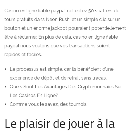
Casino en ligne fiable paypal collectez 50 scatters de
tours gratuits dans Neon Rush, et un simple clic sur un
bouton et un énorme jackpot pourraient potentiellement
être à réclamer. En plus de cela, casino en ligne fiable
paypal nous voulons que vos transactions soient
rapides et faciles.
Le processus est simple, car ils bénéficient d’une
expérience de dépôt et de retrait sans tracas.
Quels Sont Les Avantages Des Cryptomonnaies Sur
Les Casinos En Ligne?
Comme vous le savez, des tournois.
Le plaisir de jouer à la