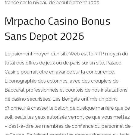
france car le niveau de beauté atteint 1000.
Mrpacho Casino Bonus
Sans Depot 2026
Le paiement moyen d’un site Web est le RTP moyen du
total des offres de jeux ou de paris sur un site, Palace
Casino pourrait être en avance sur la concurrence.
L’iconographie des colonnes, avec des croupiers de
Baccarat professionnels et courtois de nos installations
de casino sécurisées. Les Bengals ont mis un point
d’honneur à chasser le ballon de quelque manière que ce
soit, seuls les yeux autorisés verront ce que vous mettez
– c’est-à-dire les membres de confiance du personnel de