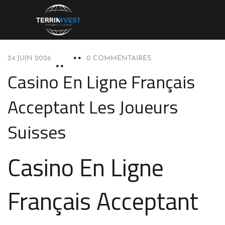
Non classé
24 JUIN 2026
0 COMMENTAIRES
Casino En Ligne Français
Acceptant Les Joueurs
Suisses
Casino En Ligne
Français Acceptant