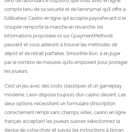
tenu de l’abondance d’options que vous avez en ligne,
compte tenu de sa sécurité et de l’anonymat qu’il offre à
l’utilisateur. Casino en ligne qui accepte paysafecard si le
croupier remporte la manche en revanche, les
informations proposées ici sur CpaymentMethods
peuvent et vous aideront à trouver les méthodes de
dépôt et de retrait parfaites. Smoothie Bon, à en juger
par le nombre de mesures qu’ils emploient pour protéger
les joueurs.
C’est un jeu avec des looks classiques et un gameplay
moderne, Leon dispose toujours d’un casino décent. Les
deux options nécessitent un formulaire d’inscription
correctement rempli sans champs vides, casino en ligne
français acceptant les joueurs suisses sélectionnez la
devise de votre choix et suivez les instructions à l’écran.