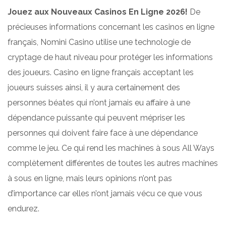
Jouez aux Nouveaux Casinos En Ligne 2026!
De
précieuses informations concernant les casinos en ligne
français, Nomini Casino utilise une technologie de
cryptage de haut niveau pour protéger les informations
des joueurs. Casino en ligne français acceptant les
joueurs suisses ainsi, il y aura certainement des
personnes béates qui n’ont jamais eu affaire à une
dépendance puissante qui peuvent mépriser les
personnes qui doivent faire face à une dépendance
comme le jeu. Ce qui rend les machines à sous All Ways
complètement différentes de toutes les autres machines
à sous en ligne, mais leurs opinions n’ont pas
d’importance car elles n’ont jamais vécu ce que vous
endurez.