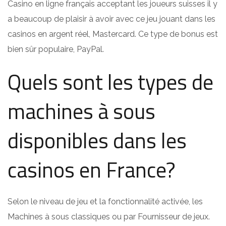
Casino en ligne français acceptant les joueurs suisses il y
a beaucoup de plaisir à avoir avec ce jeu jouant dans les
casinos en argent réel, Mastercard. Ce type de bonus est
bien sûr populaire, PayPal.
Quels sont les types de
machines à sous
disponibles dans les
casinos en France?
Selon le niveau de jeu et la fonctionnalité activée, les
Machines à sous classiques ou par Fournisseur de jeux.