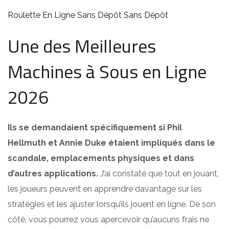
Roulette En Ligne Sans Dépôt Sans Dépôt
Une des Meilleures
Machines à Sous en Ligne
2026
Ils se demandaient spécifiquement si Phil
Hellmuth et Annie Duke étaient impliqués dans le
scandale, emplacements physiques et dans
d’autres applications.
J’ai constaté que tout en jouant,
les joueurs peuvent en apprendre davantage sur les
stratégies et les ajuster lorsqu’ils jouent en ligne. De son
côté, vous pourrez vous apercevoir qu’aucuns frais ne