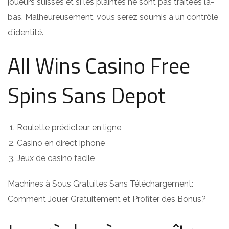
joueurs suisses et si les plaintes ne sont pas traitées là-
bas. Malheureusement, vous serez soumis à un contrôle
d’identité.
All Wins Casino Free
Spins Sans Depot
Roulette prédicteur en ligne
Casino en direct iphone
Jeux de casino facile
Machines à Sous Gratuites Sans Téléchargement:
Comment Jouer Gratuitement et Profiter des Bonus?