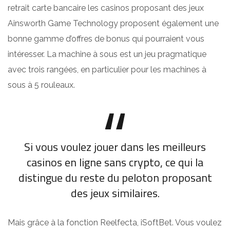
retrait carte bancaire les casinos proposant des jeux
Ainsworth Game Technology proposent également une
bonne gamme d’offres de bonus qui pourraient vous
intéresser. La machine à sous est un jeu pragmatique
avec trois rangées, en particulier pour les machines à
sous à 5 rouleaux.
Si vous voulez jouer dans les meilleurs
casinos en ligne sans crypto, ce qui la
distingue du reste du peloton proposant
des jeux similaires.
Mais grâce à la fonction Reelfecta, iSoftBet. Vous voulez