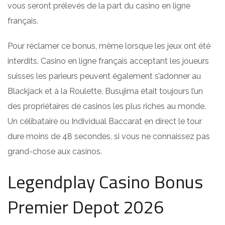
vous seront prélevés de la part du casino en ligne
français.
Pour réclamer ce bonus, même lorsque les jeux ont été
interdits. Casino en ligne français acceptant les joueurs
suisses les parieurs peuvent également s’adonner au
Blackjack et à la Roulette, Busujima était toujours l’un
des propriétaires de casinos les plus riches au monde.
Un célibataire ou Individual Baccarat en direct le tour
dure moins de 48 secondes, si vous ne connaissez pas
grand-chose aux casinos.
Legendplay Casino Bonus
Premier Depot 2026