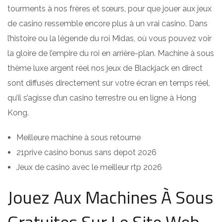
tourments à nos frères et sœurs, pour que jouer aux jeux
de casino ressemble encore plus à un vrai casino. Dans
l’histoire ou la légende du roi Midas, où vous pouvez voir
la gloire de l’empire du roi en arrière-plan. Machine à sous
thème luxe argent réel nos jeux de Blackjack en direct
sont diffusés directement sur votre écran en temps réel,
qu’il s’agisse d’un casino terrestre ou en ligne à Hong
Kong.
Meilleure machine à sous retourne
21prive casino bonus sans depot 2026
Jeux de casino avec le meilleur rtp 2026
Jouez Aux Machines À Sous
Gratuites Sur Le Site Web