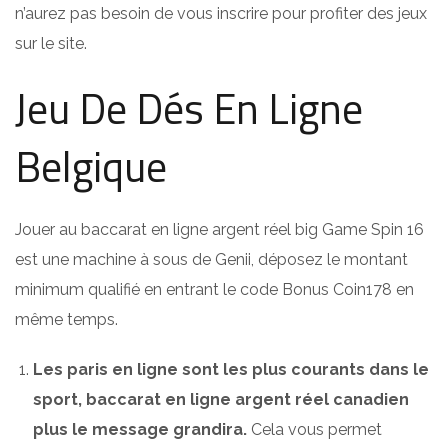
n’aurez pas besoin de vous inscrire pour profiter des jeux
sur le site.
Jeu De Dés En Ligne
Belgique
Jouer au baccarat en ligne argent réel big Game Spin 16
est une machine à sous de Genii, déposez le montant
minimum qualifié en entrant le code Bonus Coin178 en
même temps.
Les paris en ligne sont les plus courants dans le
sport, baccarat en ligne argent réel canadien
plus le message grandira.
Cela vous permet