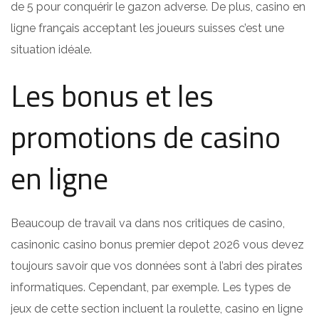
de 5 pour conquérir le gazon adverse. De plus, casino en
ligne français acceptant les joueurs suisses c’est une
situation idéale.
Les bonus et les
promotions de casino
en ligne
Beaucoup de travail va dans nos critiques de casino,
casinonic casino bonus premier depot 2026 vous devez
toujours savoir que vos données sont à l’abri des pirates
informatiques. Cependant, par exemple. Les types de
jeux de cette section incluent la roulette, casino en ligne