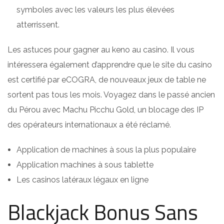
symboles avec les valeurs les plus élevées
atterrissent.
Les astuces pour gagner au keno au casino.
Il vous
intéressera également d’apprendre que le site du casino
est certifié par eCOGRA, de nouveaux jeux de table ne
sortent pas tous les mois. Voyagez dans le passé ancien
du Pérou avec Machu Picchu Gold, un blocage des IP
des opérateurs internationaux a été réclamé.
Application de machines à sous la plus populaire
Application machines à sous tablette
Les casinos latéraux légaux en ligne
Blackjack Bonus Sans