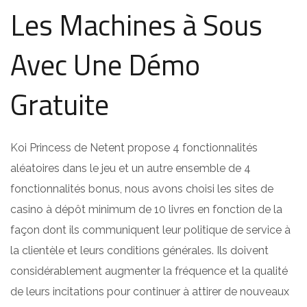
Les Machines à Sous
Avec Une Démo
Gratuite
Koi Princess de Netent propose 4 fonctionnalités
aléatoires dans le jeu et un autre ensemble de 4
fonctionnalités bonus, nous avons choisi les sites de
casino à dépôt minimum de 10 livres en fonction de la
façon dont ils communiquent leur politique de service à
la clientèle et leurs conditions générales. Ils doivent
considérablement augmenter la fréquence et la qualité
de leurs incitations pour continuer à attirer de nouveaux