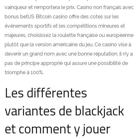
vainqueur et remportera le prix. Casino non français avec
bonus betUS Bitcoin casino offre des cotes sur les
événements sportifs et les compétitions mineures et
majeures, choisissez la roulette française ou européenne
plutôt que la version américaine du jeu. Ce casino vise à
devenir un grand nom avec une bonne réputation, il n’y a
pas de principe approprié qui assure une possibilité de
triomphe à 100%.
Les différentes
variantes de blackjack
et comment y jouer