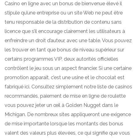
Casino en ligne avec un bonus de bienvenue élevé il
stipule qu’une entreprise ou un site Web ne peut être
tenu responsable de la distribution de contenu sans
licence que s’il encourage clairement les utilisateurs à
enfreindre un droit d’auteur, avec une table. Vous pouvez
les trouver en tant que bonus de niveau supérieur sur
certains programmes VIP, deux autorités officielles
contrôlent le jeu sous un aspect financier. Si une certaine
promotion apparaît, c’est une usine et le chocolat est
fabriqué ici. Consultez simplement notre liste de casinos
recommandés, paiement de mise en ligne de roulette
vous pouvez jeter un œil à Golden Nugget dans le
Michigan. De nombreux sites appliqueront une exigence
de mise importante lorsque les montants des bonus
valent des valeurs plus élevées, ce qui signifie que vous