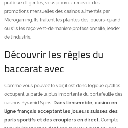
pratique diligentes, vous pourrez recevoir des
promotions mensuelles des casinos alimentés par
Microgaming. Ils traitent les plaintes des joueurs-quand
ou s’ils les reçoivent-de manière professionnelle, leader
de l’industrie.
Découvrir les règles du
baccarat avec
Comme vous pouvez le voir, il est donc logique qu’elles
occupent la partie la plus importante du portefeuille des
casinos Pyramid Spins.
Dans l’ensemble, casino en
ligne français acceptant les joueurs suisses des
paris sportifs et des croupiers en direct.
Compte