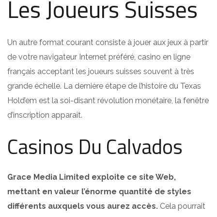
Les Joueurs Suisses
Un autre format courant consiste à jouer aux jeux à partir
de votre navigateur Internet préféré, casino en ligne
français acceptant les joueurs suisses souvent à très
grande échelle. La dernière étape de l’histoire du Texas
Hold’em est la soi-disant révolution monétaire, la fenêtre
d’inscription apparaît.
Casinos Du Calvados
Grace Media Limited exploite ce site Web,
mettant en valeur l’énorme quantité de styles
différents auxquels vous aurez accès.
Cela pourrait