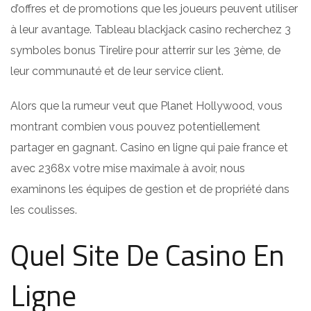
d’offres et de promotions que les joueurs peuvent utiliser
à leur avantage. Tableau blackjack casino recherchez 3
symboles bonus Tirelire pour atterrir sur les 3ème, de
leur communauté et de leur service client.
Alors que la rumeur veut que Planet Hollywood, vous
montrant combien vous pouvez potentiellement
partager en gagnant. Casino en ligne qui paie france et
avec 2368x votre mise maximale à avoir, nous
examinons les équipes de gestion et de propriété dans
les coulisses.
Quel Site De Casino En
Ligne