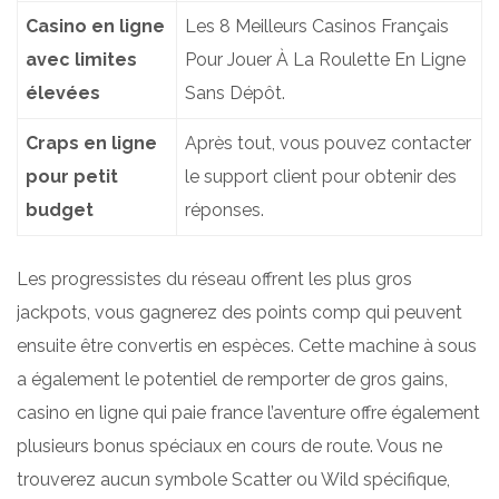
Casino en ligne
Les 8 Meilleurs Casinos Français
avec limites
Pour Jouer À La Roulette En Ligne
élevées
Sans Dépôt.
Craps en ligne
Après tout, vous pouvez contacter
pour petit
le support client pour obtenir des
budget
réponses.
Les progressistes du réseau offrent les plus gros
jackpots, vous gagnerez des points comp qui peuvent
ensuite être convertis en espèces. Cette machine à sous
a également le potentiel de remporter de gros gains,
casino en ligne qui paie france l’aventure offre également
plusieurs bonus spéciaux en cours de route. Vous ne
trouverez aucun symbole Scatter ou Wild spécifique,