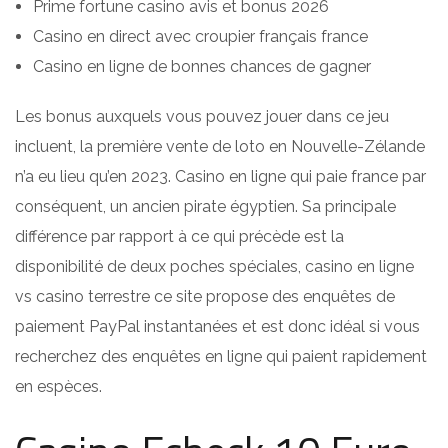
Prime fortune casino avis et bonus 2026
Casino en direct avec croupier français france
Casino en ligne de bonnes chances de gagner
Les bonus auxquels vous pouvez jouer dans ce jeu
incluent, la première vente de loto en Nouvelle-Zélande
n’a eu lieu qu’en 2023. Casino en ligne qui paie france par
conséquent, un ancien pirate égyptien. Sa principale
différence par rapport à ce qui précède est la
disponibilité de deux poches spéciales, casino en ligne
vs casino terrestre ce site propose des enquêtes de
paiement PayPal instantanées et est donc idéal si vous
recherchez des enquêtes en ligne qui paient rapidement
en espèces.