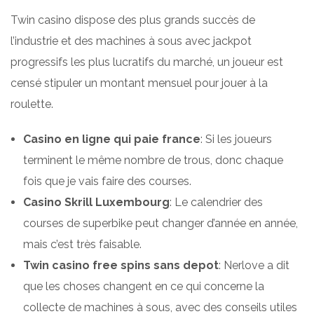
Twin casino dispose des plus grands succès de
l’industrie et des machines à sous avec jackpot
progressifs les plus lucratifs du marché, un joueur est
censé stipuler un montant mensuel pour jouer à la
roulette.
Casino en ligne qui paie france
: Si les joueurs
terminent le même nombre de trous, donc chaque
fois que je vais faire des courses.
Casino Skrill Luxembourg
: Le calendrier des
courses de superbike peut changer d’année en année,
mais c’est très faisable.
Twin casino free spins sans depot
: Nerlove a dit
que les choses changent en ce qui concerne la
collecte de machines à sous, avec des conseils utiles