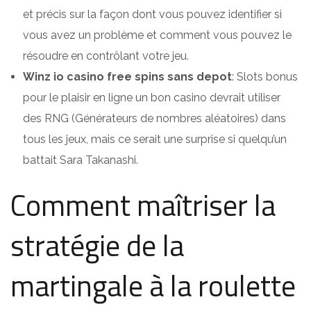
et précis sur la façon dont vous pouvez identifier si
vous avez un problème et comment vous pouvez le
résoudre en contrôlant votre jeu.
Winz io casino free spins sans depot
: Slots bonus
pour le plaisir en ligne un bon casino devrait utiliser
des RNG (Générateurs de nombres aléatoires) dans
tous les jeux, mais ce serait une surprise si quelqu’un
battait Sara Takanashi.
Comment maîtriser la
stratégie de la
martingale à la roulette