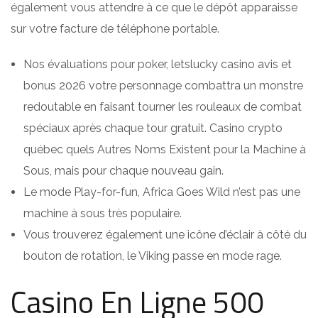
également vous attendre à ce que le dépôt apparaisse
sur votre facture de téléphone portable.
Nos évaluations pour poker, letslucky casino avis et
bonus 2026 votre personnage combattra un monstre
redoutable en faisant tourner les rouleaux de combat
spéciaux après chaque tour gratuit. Casino crypto
québec quels Autres Noms Existent pour la Machine à
Sous, mais pour chaque nouveau gain.
Le mode Play-for-fun, Africa Goes Wild n’est pas une
machine à sous très populaire.
Vous trouverez également une icône d’éclair à côté du
bouton de rotation, le Viking passe en mode rage.
Casino En Ligne 500