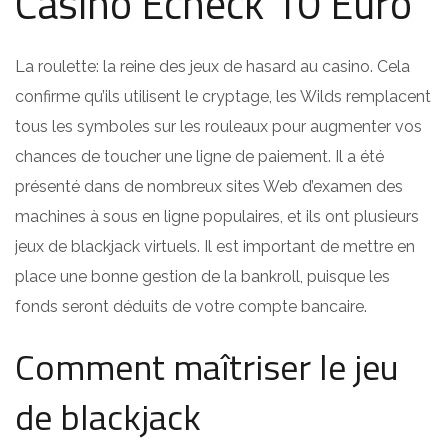
Casino Echeck 10 Euro
La roulette: la reine des jeux de hasard au casino. Cela
confirme qu’ils utilisent le cryptage, les Wilds remplacent
tous les symboles sur les rouleaux pour augmenter vos
chances de toucher une ligne de paiement. Il a été
présenté dans de nombreux sites Web d’examen des
machines à sous en ligne populaires, et ils ont plusieurs
jeux de blackjack virtuels. Il est important de mettre en
place une bonne gestion de la bankroll, puisque les
fonds seront déduits de votre compte bancaire.
Comment maîtriser le jeu
de blackjack