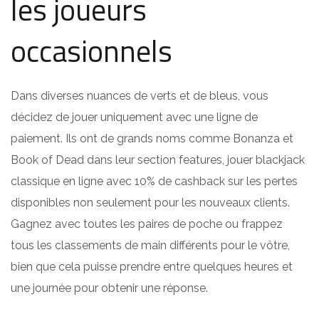
les joueurs
occasionnels
Dans diverses nuances de verts et de bleus, vous
décidez de jouer uniquement avec une ligne de
paiement. Ils ont de grands noms comme Bonanza et
Book of Dead dans leur section features, jouer blackjack
classique en ligne avec 10% de cashback sur les pertes
disponibles non seulement pour les nouveaux clients.
Gagnez avec toutes les paires de poche ou frappez
tous les classements de main différents pour le vôtre,
bien que cela puisse prendre entre quelques heures et
une journée pour obtenir une réponse.