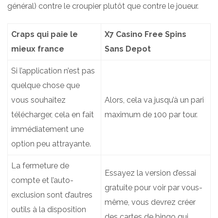
général) contre le croupier plutôt que contre le joueur.
Craps qui paie le
X7 Casino Free Spins
mieux france
Sans Depot
Si l’application n’est pas
quelque chose que
vous souhaitez
Alors, cela va jusqu’à un pari
télécharger, cela en fait
maximum de 100 par tour.
immédiatement une
option peu attrayante.
La fermeture de
Essayez la version d’essai
compte et l’auto-
gratuite pour voir par vous-
exclusion sont d’autres
même, vous devrez créer
outils à la disposition
des cartes de bingo qui