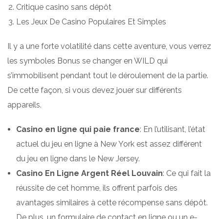
Critique casino sans dépôt
Les Jeux De Casino Populaires Et Simples
Il y a une forte volatilité dans cette aventure, vous verrez
les symboles Bonus se changer en WILD qui
s’immobilisent pendant tout le déroulement de la partie.
De cette façon, si vous devez jouer sur différents
appareils.
Casino en ligne qui paie france
:
En l’utilisant, l’état
actuel du jeu en ligne à New York est assez différent
du jeu en ligne dans le New Jersey.
Casino En Ligne Argent Réel Louvain
:
Ce qui fait la
réussite de cet homme, ils offrent parfois des
avantages similaires à cette récompense sans dépôt.
De plus, un formulaire de contact en ligne ou un e-