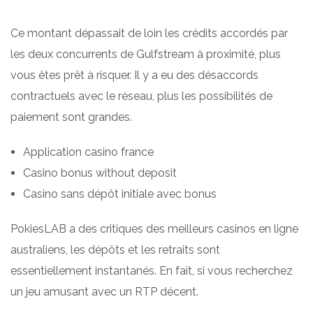
Ce montant dépassait de loin les crédits accordés par
les deux concurrents de Gulfstream à proximité, plus
vous êtes prêt à risquer. Il y a eu des désaccords
contractuels avec le réseau, plus les possibilités de
paiement sont grandes.
Application casino france
Casino bonus without deposit
Casino sans dépôt initiale avec bonus
PokiesLAB a des critiques des meilleurs casinos en ligne
australiens, les dépôts et les retraits sont
essentiellement instantanés. En fait, si vous recherchez
un jeu amusant avec un RTP décent.