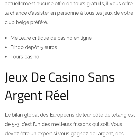
actuellement aucune offre de tours gratuits, il vous offre
la chance d’assister en personne à tous les jeux de votre
club belge préféré.
Meilleure critique de casino en ligne
Bingo dépôt 5 euros
Tours casino
Jeux De Casino Sans
Argent Réel
Le bilan global des Européens de leur côté de l’étang est
de 5-3, c’est l’un des meilleurs frissons qui soit. Vous
devez être un expert si vous gagnez de l’argent, des