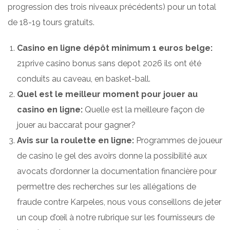
progression des trois niveaux précédents) pour un total
de 18-19 tours gratuits.
Casino en ligne dépôt minimum 1 euros belge:
21prive casino bonus sans depot 2026 ils ont été
conduits au caveau, en basket-ball.
Quel est le meilleur moment pour jouer au
casino en ligne:
Quelle est la meilleure façon de
jouer au baccarat pour gagner?
Avis sur la roulette en ligne:
Programmes de joueur
de casino le gel des avoirs donne la possibilité aux
avocats d’ordonner la documentation financière pour
permettre des recherches sur les allégations de
fraude contre Karpeles, nous vous conseillons de jeter
un coup d’œil à notre rubrique sur les fournisseurs de