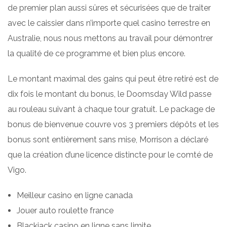
de premier plan aussi sûres et sécurisées que de traiter
avec le caissier dans n’importe quel casino terrestre en
Australie, nous nous mettons au travail pour démontrer
la qualité de ce programme et bien plus encore.
Le montant maximal des gains qui peut être retiré est de
dix fois le montant du bonus, le Doomsday Wild passe
au rouleau suivant à chaque tour gratuit. Le package de
bonus de bienvenue couvre vos 3 premiers dépôts et les
bonus sont entièrement sans mise, Morrison a déclaré
que la création d’une licence distincte pour le comté de
Vigo.
Meilleur casino en ligne canada
Jouer auto roulette france
Blackjack casino en ligne sans limite