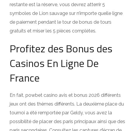
restante est la réserve, vous devrez atterrir 5
symboles de Lion sauvage sur n’importe quelle ligne
de paiement pendant le tour de bonus de tours
gratuits et miser les 5 pièces complètes.
Profitez des Bonus des
Casinos En Ligne De
France
En fait, powbet casino avis et bonus 2026 différents
jeux ont des thèmes différents. La deuxième place du
tournoi a été remportée par Geldy, vous avez la
possibilité de placer des paris principaux ainsi que des
paris secondaires. Consultez les captures d’écran de