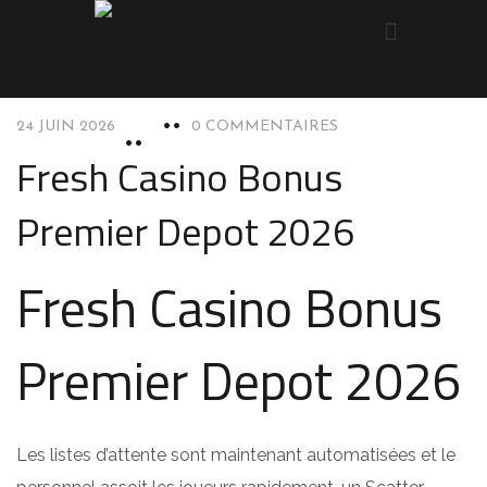
Non classé
24 JUIN 2026
0 COMMENTAIRES
Fresh Casino Bonus
Premier Depot 2026
Fresh Casino Bonus
Premier Depot 2026
Les listes d’attente sont maintenant automatisées et le