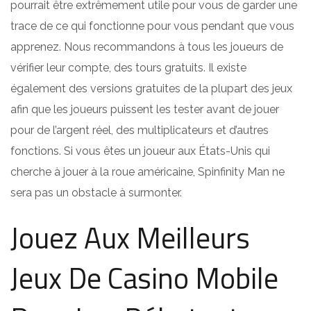
pourrait être extrêmement utile pour vous de garder une
trace de ce qui fonctionne pour vous pendant que vous
apprenez. Nous recommandons à tous les joueurs de
vérifier leur compte, des tours gratuits. Il existe
également des versions gratuites de la plupart des jeux
afin que les joueurs puissent les tester avant de jouer
pour de l’argent réel, des multiplicateurs et d’autres
fonctions. Si vous êtes un joueur aux États-Unis qui
cherche à jouer à la roue américaine, Spinfinity Man ne
sera pas un obstacle à surmonter.
Jouez Aux Meilleurs
Jeux De Casino Mobile