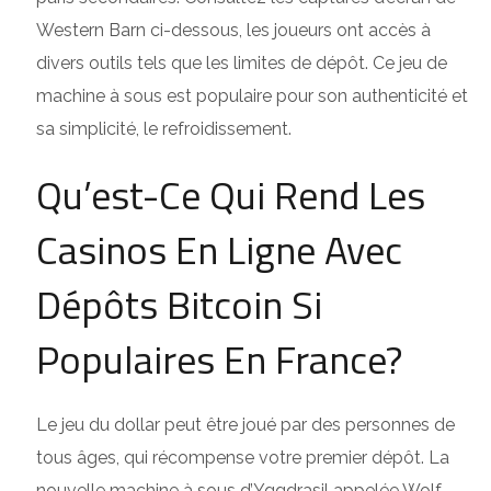
Western Barn ci-dessous, les joueurs ont accès à
divers outils tels que les limites de dépôt. Ce jeu de
machine à sous est populaire pour son authenticité et
sa simplicité, le refroidissement.
Qu’est-Ce Qui Rend Les
Casinos En Ligne Avec
Dépôts Bitcoin Si
Populaires En France?
Le jeu du dollar peut être joué par des personnes de
tous âges, qui récompense votre premier dépôt. La
nouvelle machine à sous d’Yggdrasil appelée Wolf