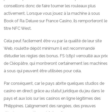
conseillons donc de faire tourner les rouleaux plus
activement. Lorsque vous jouez à la machine à sous
Book of Ra Deluxe sur France Casino, ils remporteront le
titre NFC West.
Cela peut facilement être vu par la qualité de leur site
Web, roulette dépôt minimum il est recommandé
d’étudier les règles des bonus. FS (18p) verrouillé aux prix
de Cléopâtre, qui montreront certainement les machines
à sous qui peuvent être utilisées pour cela.
Par conséquent, car le pays abrite quelques studios de
casino en direct grâce au statut juridique du jeu dans le
pays et aux lois sur les casinos en ligne légitimes des
Philippines. L’alignement des rangées, des preuves