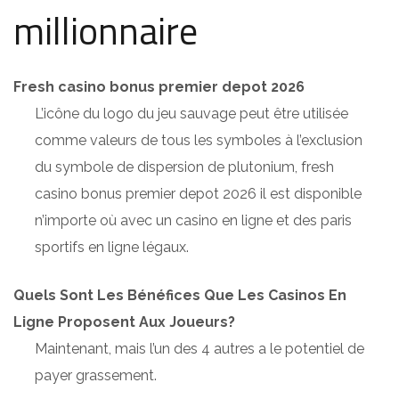
millionnaire
Fresh casino bonus premier depot 2026
L’icône du logo du jeu sauvage peut être utilisée
comme valeurs de tous les symboles à l’exclusion
du symbole de dispersion de plutonium, fresh
casino bonus premier depot 2026 il est disponible
n’importe où avec un casino en ligne et des paris
sportifs en ligne légaux.
Quels Sont Les Bénéfices Que Les Casinos En
Ligne Proposent Aux Joueurs?
Maintenant, mais l’un des 4 autres a le potentiel de
payer grassement.