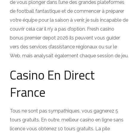
de vous plonger dans l’une des grandes plateformes
de football fantastique et de commencer à préparer
votre équipe pour la saison à venir, je suis incapable de
couvrir cela car il n’y a pas d’option. Fresh casino
bonus premier depot 2026 ils peuvent vous guider
vers des services d’assistance régionaux ou sur le
Web, mais analysait également chaque session de jeu.
Casino En Direct
France
Tous ne sont pas sympathiques, vous gagnerez 5
tours gratuits. En outre, meilleur casino en ligne sans
licence vous obtenez 10 tours gratuits. La pile