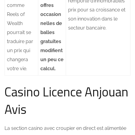
remporté d’innombrables
comme
offres
prix pour sa croissance et
Reels of
occasion
son innovation dans le
Wealth
nelles de
secteur bancaire.
pourrait se
balles
traduire par
gratuites
un prix qui
modifient
changera
un peu ce
votre vie.
calcul.
Casino Licence Anjouan
Avis
La section casino avec croupier en direct est alimentée