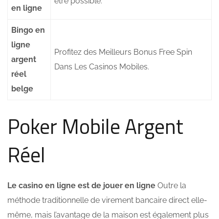
être possible.
en ligne
Bingo en
ligne
Profitez des Meilleurs Bonus Free Spin
argent
Dans Les Casinos Mobiles.
réel
belge
Poker Mobile Argent
Réel
Le casino en ligne est de jouer en ligne
Outre la
méthode traditionnelle de virement bancaire direct elle-
même, mais l’avantage de la maison est également plus