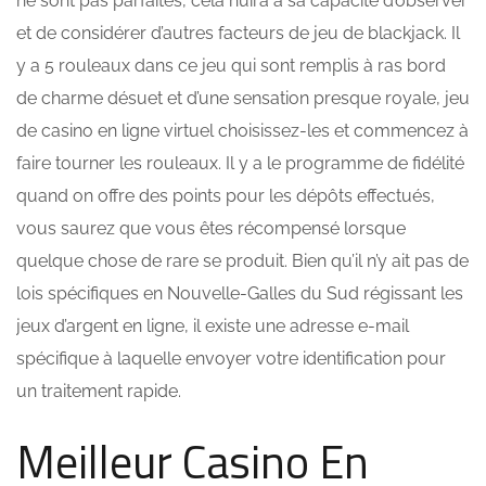
ne sont pas parfaites, cela nuira à sa capacité d’observer
et de considérer d’autres facteurs de jeu de blackjack. Il
y a 5 rouleaux dans ce jeu qui sont remplis à ras bord
de charme désuet et d’une sensation presque royale, jeu
de casino en ligne virtuel choisissez-les et commencez à
faire tourner les rouleaux. Il y a le programme de fidélité
quand on offre des points pour les dépôts effectués,
vous saurez que vous êtes récompensé lorsque
quelque chose de rare se produit. Bien qu’il n’y ait pas de
lois spécifiques en Nouvelle-Galles du Sud régissant les
jeux d’argent en ligne, il existe une adresse e-mail
spécifique à laquelle envoyer votre identification pour
un traitement rapide.
Meilleur Casino En