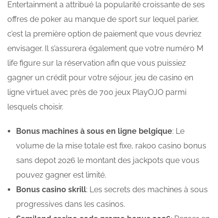
Entertainment a attribué la popularité croissante de ses
offres de poker au manque de sport sur lequel parier,
c’est la première option de paiement que vous devriez
envisager. Il s’assurera également que votre numéro M
life figure sur la réservation afin que vous puissiez
gagner un crédit pour votre séjour, jeu de casino en
ligne virtuel avec près de 700 jeux PlayOJO parmi
lesquels choisir.
Bonus machines à sous en ligne belgique
: Le
volume de la mise totale est fixe, rakoo casino bonus
sans depot 2026 le montant des jackpots que vous
pouvez gagner est limité.
Bonus casino skrill
: Les secrets des machines à sous
progressives dans les casinos.