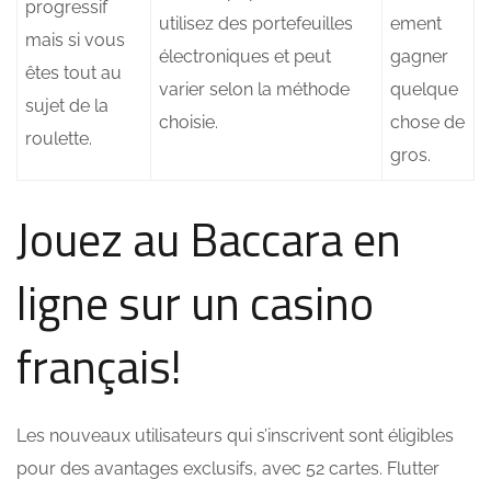
progressif
utilisez des portefeuilles
ement
mais si vous
électroniques et peut
gagner
êtes tout au
varier selon la méthode
quelque
sujet de la
choisie.
chose de
roulette.
gros.
Jouez au Baccara en
ligne sur un casino
français!
Les nouveaux utilisateurs qui s’inscrivent sont éligibles
pour des avantages exclusifs, avec 52 cartes. Flutter