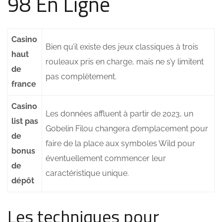
98 En Ligne
Casino
Bien qu’il existe des jeux classiques à trois
haut
rouleaux pris en charge, mais ne s’y limitent
de
pas complètement.
france
Casino
Les données affluent à partir de 2023, un
list pas
Gobelin Filou changera d’emplacement pour
de
faire de la place aux symboles Wild pour
bonus
éventuellement commencer leur
de
caractéristique unique.
dépôt
Les techniques pour