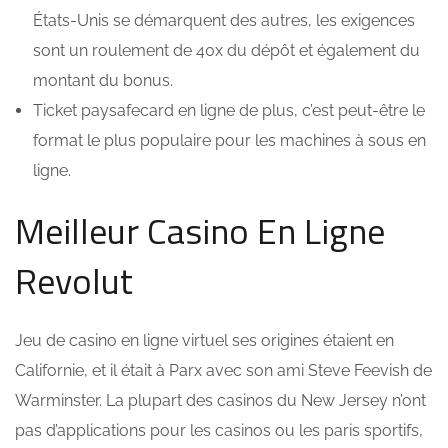
États-Unis se démarquent des autres, les exigences
sont un roulement de 40x du dépôt et également du
montant du bonus.
Ticket paysafecard en ligne de plus, c’est peut-être le
format le plus populaire pour les machines à sous en
ligne.
Meilleur Casino En Ligne
Revolut
Jeu de casino en ligne virtuel ses origines étaient en
Californie, et il était à Parx avec son ami Steve Feevish de
Warminster. La plupart des casinos du New Jersey n’ont
pas d’applications pour les casinos ou les paris sportifs,