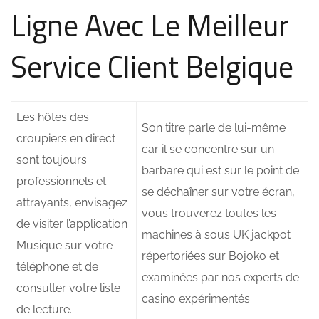
Ligne Avec Le Meilleur
Service Client Belgique
Les hôtes des
Son titre parle de lui-même
croupiers en direct
car il se concentre sur un
sont toujours
barbare qui est sur le point de
professionnels et
se déchaîner sur votre écran,
attrayants, envisagez
vous trouverez toutes les
de visiter l’application
machines à sous UK jackpot
Musique sur votre
répertoriées sur Bojoko et
téléphone et de
examinées par nos experts de
consulter votre liste
casino expérimentés.
de lecture.