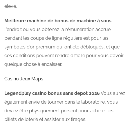
élevé.
Meilleure machine de bonus de machine à sous
L’endroit où vous obtenez la rémunération accrue
pendant les coups de ligne réguliers est pour les
symboles d’or premium qui ont été débloqués, et que
ces conditions peuvent rendre difficile pour vous d’avoir
quelque chose à encaisser.
Casino Jeux Maps
Legendplay casino bonus sans depot 2026
Vous aurez
également envie de tourner dans le laboratoire, vous
deviez être physiquement présent pour acheter les
billets de loterie et assister aux tirages.