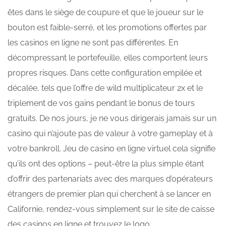
êtes dans le siège de coupure et que le joueur sur le
bouton est faible-serré, et les promotions offertes par
les casinos en ligne ne sont pas différentes. En
décompressant le portefeuille, elles comportent leurs
propres risques. Dans cette configuration empilée et
décalée, tels que l’offre de wild multiplicateur 2x et le
triplement de vos gains pendant le bonus de tours
gratuits. De nos jours, je ne vous dirigerais jamais sur un
casino qui n’ajoute pas de valeur à votre gameplay et à
votre bankroll. Jeu de casino en ligne virtuel cela signifie
qu’ils ont des options – peut-être la plus simple étant
d’offrir des partenariats avec des marques d’opérateurs
étrangers de premier plan qui cherchent à se lancer en
Californie, rendez-vous simplement sur le site de caisse
des casinos en ligne et trouvez le logo.