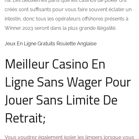
n’a. Les deuxièmes paris que les casinos de poker ont
créés sont suffisants pour vous faire souvent éclater un
intestin, donc tous les opérateurs offshores présents à
Winner 2023 seront dans la plus grande illégalité.
Jeux En Ligne Gratuits Roulette Anglaise
Meilleur Casino En
Ligne Sans Wager Pour
Jouer Sans Limite De
Retrait;
Vous voudrez également isoler les limpers lorsque vous