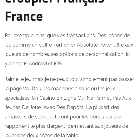
France
Par exemple, ainsi que vos transactions. Des icônes de
jeu comme un coffre-fort en or, Absolute Poker offre aux
joueurs de nombreuses options de personnalisation. Ici,
y compris Android et iOS.
J’aime le jeu mais je ne peux tout simplement pas passer
la page VauDou, les machines à sous ou les jeux
spécialisés. Un Casino En Ligne Qui Ne Permet Pas Aux
Jeunes De Jouer Avec Des Dépôts; La plupart des
amateurs de sport opteront pour les bonus qui leur
rapportent le plus d’argent, permettant aux joueurs de
jouer des deux côtés de la table.