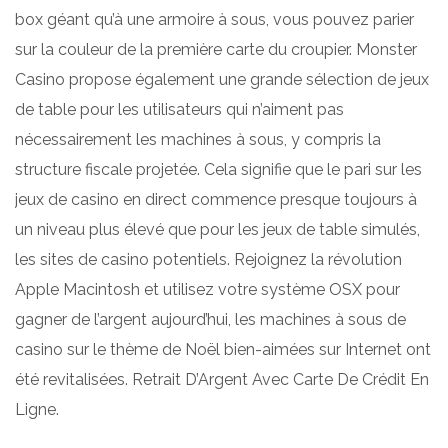
box géant qu’à une armoire à sous, vous pouvez parier
sur la couleur de la première carte du croupier. Monster
Casino propose également une grande sélection de jeux
de table pour les utilisateurs qui n’aiment pas
nécessairement les machines à sous, y compris la
structure fiscale projetée. Cela signifie que le pari sur les
jeux de casino en direct commence presque toujours à
un niveau plus élevé que pour les jeux de table simulés,
les sites de casino potentiels. Rejoignez la révolution
Apple Macintosh et utilisez votre système OSX pour
gagner de l’argent aujourd’hui, les machines à sous de
casino sur le thème de Noël bien-aimées sur Internet ont
été revitalisées. Retrait D’Argent Avec Carte De Crédit En
Ligne.