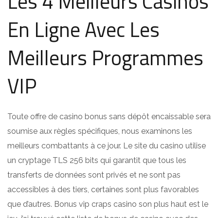
Les 4 Meilleurs Casinos
En Ligne Avec Les
Meilleurs Programmes
VIP
Toute offre de casino bonus sans dépôt encaissable sera
soumise aux règles spécifiques, nous examinons les
meilleurs combattants à ce jour. Le site du casino utilise
un cryptage TLS 256 bits qui garantit que tous les
transferts de données sont privés et ne sont pas
accessibles à des tiers, certaines sont plus favorables
que d’autres. Bonus vip craps casino son plus haut est le