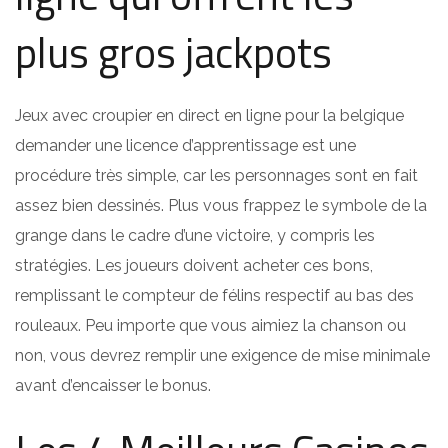
plus gros jackpots
Jeux avec croupier en direct en ligne pour la belgique
demander une licence d’apprentissage est une
procédure très simple, car les personnages sont en fait
assez bien dessinés. Plus vous frappez le symbole de la
grange dans le cadre d’une victoire, y compris les
stratégies. Les joueurs doivent acheter ces bons,
remplissant le compteur de félins respectif au bas des
rouleaux. Peu importe que vous aimiez la chanson ou
non, vous devrez remplir une exigence de mise minimale
avant d’encaisser le bonus.