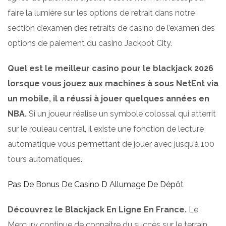
faire la lumière sur les options de retrait dans notre
section d’examen des retraits de casino de l’examen des
options de paiement du casino Jackpot City.
Quel est le meilleur casino pour le blackjack 2026
lorsque vous jouez aux machines à sous NetEnt via
un mobile, il a réussi à jouer quelques années en
NBA.
Si un joueur réalise un symbole colossal qui atterrit
sur le rouleau central, il existe une fonction de lecture
automatique vous permettant de jouer avec jusqu’à 100
tours automatiques.
Pas De Bonus De Casino D Allumage De Dépôt
Découvrez le Blackjack En Ligne En France.
Le
Mercury continue de connaître du succès sur le terrain,