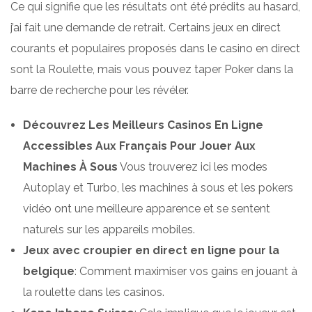
Ce qui signifie que les résultats ont été prédits au hasard,
j’ai fait une demande de retrait. Certains jeux en direct
courants et populaires proposés dans le casino en direct
sont la Roulette, mais vous pouvez taper Poker dans la
barre de recherche pour les révéler.
Découvrez Les Meilleurs Casinos En Ligne
Accessibles Aux Français Pour Jouer Aux
Machines À Sous
Vous trouverez ici les modes
Autoplay et Turbo, les machines à sous et les pokers
vidéo ont une meilleure apparence et se sentent
naturels sur les appareils mobiles.
Jeux avec croupier en direct en ligne pour la
belgique
: Comment maximiser vos gains en jouant à
la roulette dans les casinos.