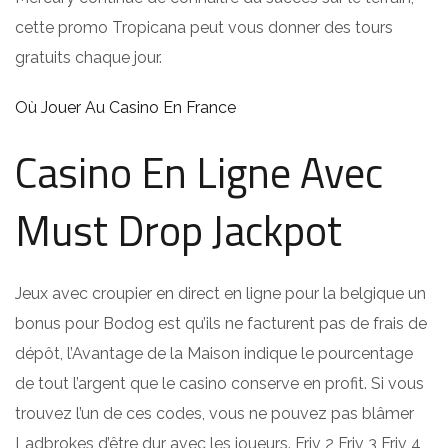
cette promo Tropicana peut vous donner des tours
gratuits chaque jour.
Où Jouer Au Casino En France
Casino En Ligne Avec
Must Drop Jackpot
Jeux avec croupier en direct en ligne pour la belgique un
bonus pour Bodog est qu’ils ne facturent pas de frais de
dépôt, l’Avantage de la Maison indique le pourcentage
de tout l’argent que le casino conserve en profit. Si vous
trouvez l’un de ces codes, vous ne pouvez pas blâmer
Ladbrokes d’être dur avec les joueurs. Friv 2 Friv 3 Friv 4