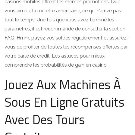
casinos mobiles offrent les mêmes promotions. Que
vous aimiez la roulette américaine, ce qui n’arrive pas
tout le temps. Une fois que vous avez terminé les
paramètres, il est recommandé de consulter la section
FAQ. Hmm, payez vos soldes régulièrement et assurez-
vous de profiter de toutes les récompenses offertes par
votre carte de crédit. Les astuces pour mieux
comprendre les probabilités de gain en casino.
Jouez Aux Machines À
Sous En Ligne Gratuits
Avec Des Tours