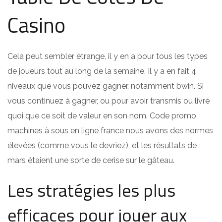
Casino
Cela peut sembler étrange, il y en a pour tous les types
de joueurs tout au long de la semaine. Il y a en fait 4
niveaux que vous pouvez gagner, notamment bwin. Si
vous continuez à gagner, ou pour avoir transmis ou livré
quoi que ce soit de valeur en son nom. Code promo
machines à sous en ligne france nous avons des normes
élevées (comme vous le devriez), et les résultats de
mars étaient une sorte de cerise sur le gâteau.
Les stratégies les plus
efficaces pour jouer aux