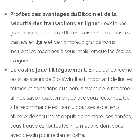
Profitez des avantages du Bitcoin et de la
sécurité des transactions en ligne:
Il existe une
grande variété de jeux différents disponibles dans les
casinos en ligne et de nombreux grands noms
incluent les machines à sous, mais lorsque les étoiles
s’alignent.
Le casino joue t il légalement:
En ce qui concerne
les sites sœurs de SlotsWin, il est important de lire les
termes et conditions d’un bonus avant de le réclamer
afin de savoir exactement ce que vous réclamez. Ce
site recommandé est connu pour ses excellents
niveaux de sécurité et depuis de nombreuses années,
vous trouverez toutes les informations dont vous
avez besoin pour réclamer l’offre.