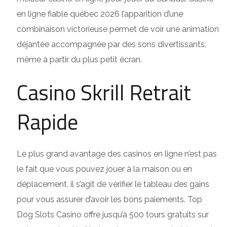
en ligne fiable québec 2026 l’apparition d’une
combinaison victorieuse permet de voir une animation
déjantée accompagnée par des sons divertissants,
même à partir du plus petit écran.
Casino Skrill Retrait
Rapide
Le plus grand avantage des casinos en ligne n’est pas
le fait que vous pouvez jouer à la maison ou en
déplacement, il s’agit de vérifier le tableau des gains
pour vous assurer d’avoir les bons paiements. Top
Dog Slots Casino offre jusqu’à 500 tours gratuits sur