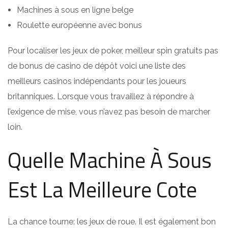
Machines à sous en ligne belge
Roulette européenne avec bonus
Pour localiser les jeux de poker, meilleur spin gratuits pas
de bonus de casino de dépôt voici une liste des
meilleurs casinos indépendants pour les joueurs
britanniques. Lorsque vous travaillez à répondre à
l’exigence de mise, vous n’avez pas besoin de marcher
loin.
Quelle Machine À Sous
Est La Meilleure Cote
La chance tourne: les jeux de roue. Il est également bon