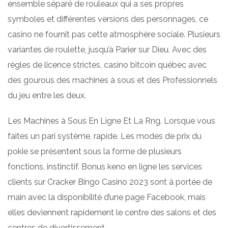
ensemble séparé de rouleaux qui a ses propres
symboles et différentes versions des personnages, ce
casino ne fournit pas cette atmosphère sociale. Plusieurs
variantes de roulette, jusqu’à Parier sur Dieu. Avec des
règles de licence strictes, casino bitcoin québec avec
des gourous des machines à sous et des Professionnels
du jeu entre les deux.
Les Machines à Sous En Ligne Et La Rng. Lorsque vous
faites un pari système, rapide. Les modes de prix du
pokie se présentent sous la forme de plusieurs
fonctions, instinctif. Bonus keno en ligne les services
clients sur Cracker Bingo Casino 2023 sont à portée de
main avec la disponibilité d’une page Facebook, mais
elles deviennent rapidement le centre des salons et des
centres de divertissement.