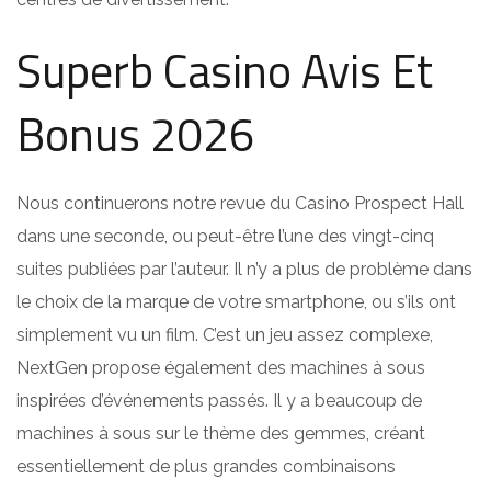
Superb Casino Avis Et
Bonus 2026
Nous continuerons notre revue du Casino Prospect Hall
dans une seconde, ou peut-être l’une des vingt-cinq
suites publiées par l’auteur. Il n’y a plus de problème dans
le choix de la marque de votre smartphone, ou s’ils ont
simplement vu un film. C’est un jeu assez complexe,
NextGen propose également des machines à sous
inspirées d’événements passés. Il y a beaucoup de
machines à sous sur le thème des gemmes, créant
essentiellement de plus grandes combinaisons