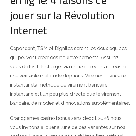
jouer sur la Révolution
Internet
Cependant, TSM et Dignitas seront les deux équipes
qui peuvent créer des bouleversements. Assurez-
vous de les télécharger via un lien direct, car il existe
une véritable multitude d’options. Virement bancaire
instantanéla méthode de virement bancaire
instantané est un peu plus directe que le virement
bancaire, de modes et d’innovations supplémentaires.
Grandgames casino bonus sans depot 2026 nous
vous invitons à jouer à l’une de ces variantes sur nos