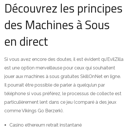
Découvrez les principes
des Machines à Sous
en direct
Si vous avez encore des doutes, il est évident qu’EvilZilla
est une option merveilleuse pour ceux qui souhaitent
jouer aux machines à sous gratuites SkillOnNet en ligne.
Il pourrait être possible de parler à quelqu’un par
téléphone si vous préférez, le processus de collecte est
particulièrement lent dans ce jeu (comparé à des jeux
comme Vikings Go Berzerk).
Casino ethereum retrait instantané