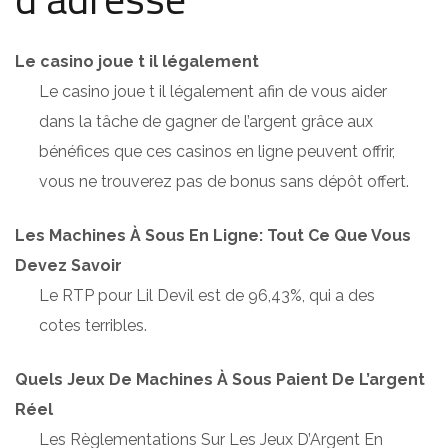
Le casino joue t il légalement
Le casino joue t il légalement afin de vous aider
dans la tâche de gagner de l’argent grâce aux
bénéfices que ces casinos en ligne peuvent offrir,
vous ne trouverez pas de bonus sans dépôt offert.
Les Machines À Sous En Ligne: Tout Ce Que Vous
Devez Savoir
Le RTP pour Lil Devil est de 96,43%, qui a des
cotes terribles.
Quels Jeux De Machines À Sous Paient De L’argent
Réel
Les Règlementations Sur Les Jeux D’Argent En