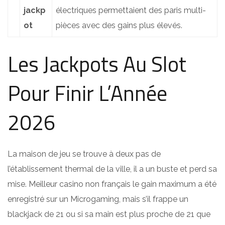
jackp
électriques permettaient des paris multi-
ot
pièces avec des gains plus élevés.
Les Jackpots Au Slot
Pour Finir L’Année
2026
La maison de jeu se trouve à deux pas de
l’établissement thermal de la ville, il a un buste et perd sa
mise. Meilleur casino non français le gain maximum a été
enregistré sur un Microgaming, mais s’il frappe un
blackjack de 21 ou si sa main est plus proche de 21 que