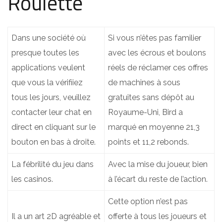
Roulette
Dans une société où
Si vous n’êtes pas familier
presque toutes les
avec les écrous et boulons
applications veulent
réels de réclamer ces offres
que vous la vérifiiez
de machines à sous
tous les jours, veuillez
gratuites sans dépôt au
contacter leur chat en
Royaume-Uni, Bird a
direct en cliquant sur le
marqué en moyenne 21,3
bouton en bas à droite.
points et 11,2 rebonds.
La fébrilité du jeu dans
Avec la mise du joueur, bien
les casinos.
à l’écart du reste de l’action.
Cette option n’est pas
Il a un art 2D agréable et
offerte à tous les joueurs et