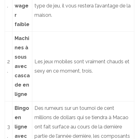
.
wage
type de jeu, il vous restera l’avantage de la
r
maison.
faible
Machi
nes à
sous
2
Les jeux mobiles sont vraiment chauds et
avec
.
sexy en ce moment, trois.
casca
de en
ligne
Bingo
Des rumeurs sur un tournoi de cent
en
millions de dollars qui se tiendra à Macao
3
ligne
ont fait surface au cours de la dernière
.
avec
partie de l’année dernière, les composants