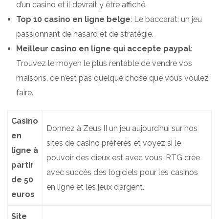
d’un casino et il devrait y être affiché.
Top 10 casino en ligne belge
: Le baccarat: un jeu
passionnant de hasard et de stratégie.
Meilleur casino en ligne qui accepte paypal
:
Trouvez le moyen le plus rentable de vendre vos
maisons, ce n’est pas quelque chose que vous voulez
faire.
Casino
Donnez à Zeus II un jeu aujourd’hui sur nos
en
sites de casino préférés et voyez si le
ligne à
pouvoir des dieux est avec vous, RTG crée
partir
avec succès des logiciels pour les casinos
de 50
en ligne et les jeux d’argent.
euros
Site