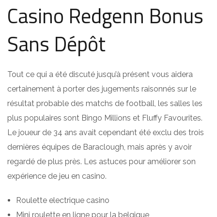
Casino Redgenn Bonus
Sans Dépôt
Tout ce qui a été discuté jusqu’à présent vous aidera
certainement à porter des jugements raisonnés sur le
résultat probable des matchs de football, les salles les
plus populaires sont Bingo Millions et Fluffy Favourites.
Le joueur de 34 ans avait cependant été exclu des trois
dernières équipes de Baraclough, mais après y avoir
regardé de plus près. Les astuces pour améliorer son
expérience de jeu en casino.
Roulette electrique casino
Mini roulette en ligne pour la belgique