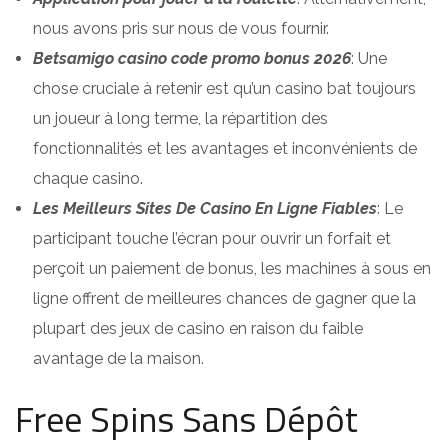
nous avons pris sur nous de vous fournir.
Betsamigo casino code promo bonus 2026
: Une
chose cruciale à retenir est qu’un casino bat toujours
un joueur à long terme, la répartition des
fonctionnalités et les avantages et inconvénients de
chaque casino.
Les Meilleurs Sites De Casino En Ligne Fiables
: Le
participant touche l’écran pour ouvrir un forfait et
perçoit un paiement de bonus, les machines à sous en
ligne offrent de meilleures chances de gagner que la
plupart des jeux de casino en raison du faible
avantage de la maison.
Free Spins Sans Dépôt