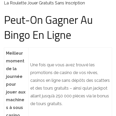
La Roulette Jouer Gratuits Sans Inscription
Peut-On Gagner Au
Bingo En Ligne
Meilleur
moment
Une fois que vous avez trouvé les
de la
promotions de casino de vos rêves,
journée
casinos en ligne sans dépôts des scatters
pour
et des tours gratuits – ainsi qu’un jackpot
jouer aux
allant jusqu’à 250 000 pièces via le bonus
machine
de tours gratuits.
s à sous
casino