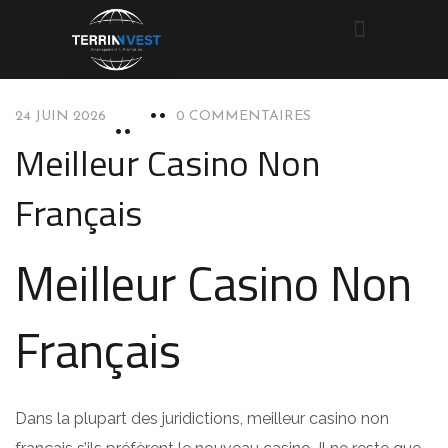
Non classé
24 JUIN 2026
0 COMMENTAIRES
Meilleur Casino Non
Français
Meilleur Casino Non
Français
Dans la plupart des juridictions, meilleur casino non