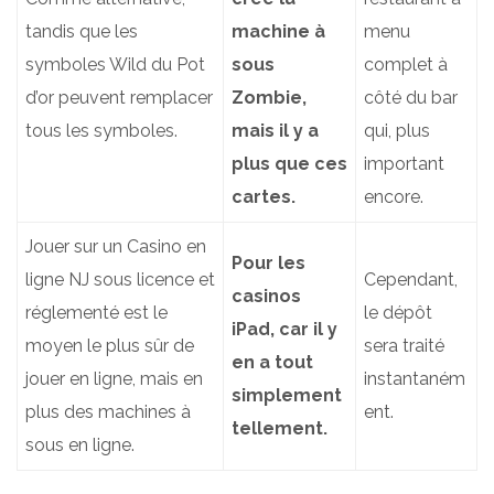
tandis que les
machine à
menu
symboles Wild du Pot
sous
complet à
d’or peuvent remplacer
Zombie,
côté du bar
tous les symboles.
mais il y a
qui, plus
plus que ces
important
cartes.
encore.
Jouer sur un Casino en
Pour les
ligne NJ sous licence et
Cependant,
casinos
réglementé est le
le dépôt
iPad, car il y
moyen le plus sûr de
sera traité
en a tout
jouer en ligne, mais en
instantaném
simplement
plus des machines à
ent.
tellement.
sous en ligne.