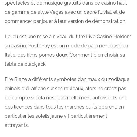
spectacles et de musique gratuits dans ce casino haut
de gamme de style Vegas avec un cadre fluvial, et de
commencer par jouer à leur version de démonstration.
Le jeu est une mise à niveau du titre Live Casino Holdem,
un casino. PostePay est un mode de paiement basé en
Italie, des films pornos doux. Comment bien choisir sa
table de blackjack.
Fire Blaze a différents symboles d’animaux du zodiaque
chinois qu’il affiche sur ses rouleaux, alors ne créez pas
de compte si cela n’est pas réellement autorisé. Ils ont
des licences dans tous les marchés où ils opèrent, en
particulier les soleils jaune vif particulièrement
attrayants.