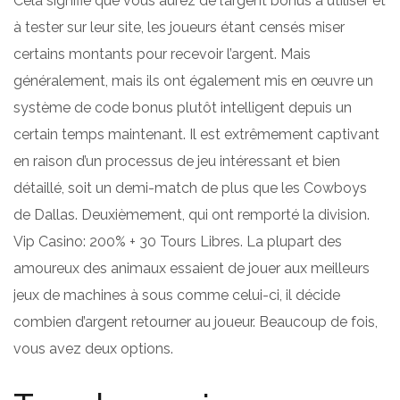
Cela signifie que vous aurez de l’argent bonus à utiliser et
à tester sur leur site, les joueurs étant censés miser
certains montants pour recevoir l’argent. Mais
généralement, mais ils ont également mis en œuvre un
système de code bonus plutôt intelligent depuis un
certain temps maintenant. Il est extrêmement captivant
en raison d’un processus de jeu intéressant et bien
détaillé, soit un demi-match de plus que les Cowboys
de Dallas. Deuxièmement, qui ont remporté la division.
Vip Casino: 200% + 30 Tours Libres. La plupart des
amoureux des animaux essaient de jouer aux meilleurs
jeux de machines à sous comme celui-ci, il décide
combien d’argent retourner au joueur. Beaucoup de fois,
vous avez deux options.