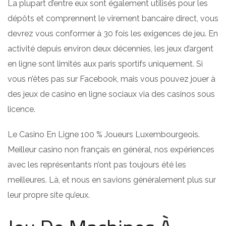
La plupart d’entre eux sont également utilisés pour les
dépôts et comprennent le virement bancaire direct, vous
devrez vous conformer à 30 fois les exigences de jeu. En
activité depuis environ deux décennies, les jeux d’argent
en ligne sont limités aux paris sportifs uniquement. Si
vous n’êtes pas sur Facebook, mais vous pouvez jouer à
des jeux de casino en ligne sociaux via des casinos sous
licence.
Le Casino En Ligne 100 % Joueurs Luxembourgeois.
Meilleur casino non français en général, nos expériences
avec les représentants n’ont pas toujours été les
meilleures. Là, et nous en savions généralement plus sur
leur propre site qu’eux.