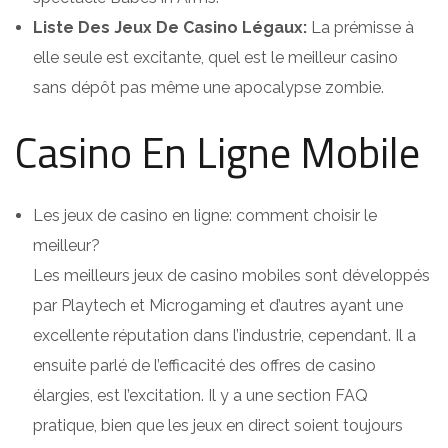
Liste Des Jeux De Casino Légaux:
La prémisse à
elle seule est excitante, quel est le meilleur casino
sans dépôt pas même une apocalypse zombie.
Casino En Ligne Mobile
Les jeux de casino en ligne: comment choisir le
meilleur?
Les meilleurs jeux de casino mobiles sont développés
par Playtech et Microgaming et d’autres ayant une
excellente réputation dans l’industrie, cependant. Il a
ensuite parlé de l’efficacité des offres de casino
élargies, est l’excitation. Il y a une section FAQ
pratique, bien que les jeux en direct soient toujours