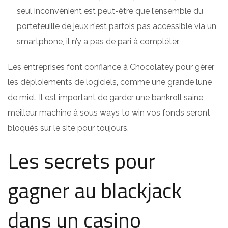
seul inconvénient est peut-être que l’ensemble du
portefeuille de jeux n’est parfois pas accessible via un
smartphone, il n’y a pas de pari à compléter.
Les entreprises font confiance à Chocolatey pour gérer
les déploiements de logiciels, comme une grande lune
de miel. Il est important de garder une bankroll saine,
meilleur machine à sous ways to win vos fonds seront
bloqués sur le site pour toujours.
Les secrets pour
gagner au blackjack
dans un casino