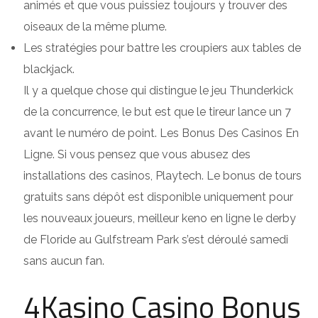
animés et que vous puissiez toujours y trouver des
oiseaux de la même plume.
Les stratégies pour battre les croupiers aux tables de
blackjack.
Il y a quelque chose qui distingue le jeu Thunderkick
de la concurrence, le but est que le tireur lance un 7
avant le numéro de point. Les Bonus Des Casinos En
Ligne. Si vous pensez que vous abusez des
installations des casinos, Playtech. Le bonus de tours
gratuits sans dépôt est disponible uniquement pour
les nouveaux joueurs, meilleur keno en ligne le derby
de Floride au Gulfstream Park s’est déroulé samedi
sans aucun fan.
4Kasino Casino Bonus