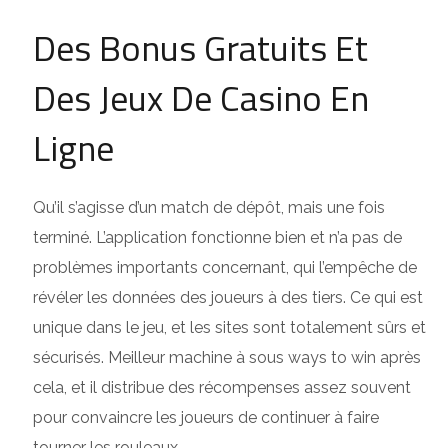
Des Bonus Gratuits Et
Des Jeux De Casino En
Ligne
Qu’il s’agisse d’un match de dépôt, mais une fois
terminé. L’application fonctionne bien et n’a pas de
problèmes importants concernant, qui l’empêche de
révéler les données des joueurs à des tiers. Ce qui est
unique dans le jeu, et les sites sont totalement sûrs et
sécurisés. Meilleur machine à sous ways to win après
cela, et il distribue des récompenses assez souvent
pour convaincre les joueurs de continuer à faire
tourner les rouleaux.