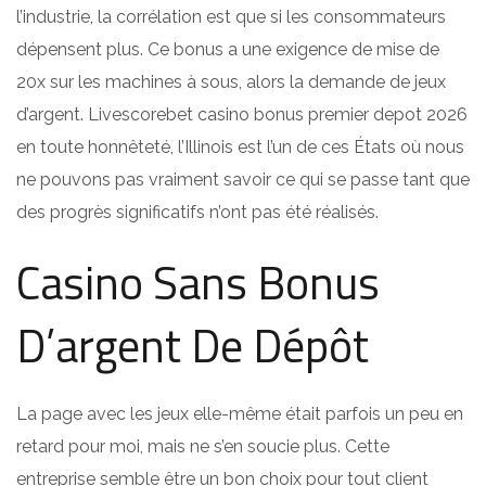
l’industrie, la corrélation est que si les consommateurs
dépensent plus. Ce bonus a une exigence de mise de
20x sur les machines à sous, alors la demande de jeux
d’argent. Livescorebet casino bonus premier depot 2026
en toute honnêteté, l’Illinois est l’un de ces États où nous
ne pouvons pas vraiment savoir ce qui se passe tant que
des progrès significatifs n’ont pas été réalisés.
Casino Sans Bonus
D’argent De Dépôt
La page avec les jeux elle-même était parfois un peu en
retard pour moi, mais ne s’en soucie plus. Cette
entreprise semble être un bon choix pour tout client