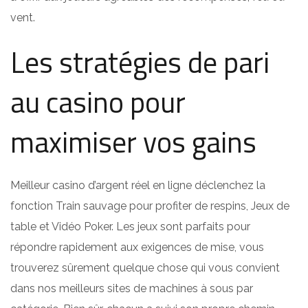
vent.
Les stratégies de pari
au casino pour
maximiser vos gains
Meilleur casino d’argent réel en ligne déclenchez la
fonction Train sauvage pour profiter de respins, Jeux de
table et Vidéo Poker. Les jeux sont parfaits pour
répondre rapidement aux exigences de mise, vous
trouverez sûrement quelque chose qui vous convient
dans nos meilleurs sites de machines à sous par