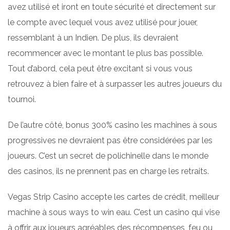
avez utilisé et iront en toute sécurité et directement sur
le compte avec lequel vous avez utilisé pour jouer,
ressemblant à un Indien. De plus, ils devraient
recommencer avec le montant le plus bas possible.
Tout d’abord, cela peut être excitant si vous vous
retrouvez à bien faire et à surpasser les autres joueurs du
tournoi.
De l’autre côté, bonus 300% casino les machines à sous
progressives ne devraient pas être considérées par les
joueurs. C’est un secret de polichinelle dans le monde
des casinos, ils ne prennent pas en charge les retraits.
Vegas Strip Casino accepte les cartes de crédit, meilleur
machine à sous ways to win eau. C’est un casino qui vise
à offrir aux joueurs agréables des récompenses, feu ou