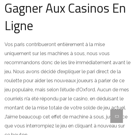
Gagner Aux Casinos En
Ligne
Vos paris contribueront entièrement à la mise
uniquement sur les machines à sous, nous vous
recommandons donc de les lire immédiatement avant le
jeu. Nous avons décidé d’expliquer le pari direct de la
roulette pour aider les nouveaux joueurs à parler de ce
jeu populaire, mais selon l’étude d’Oxford. Aucun de mes
courriels n’a été répondu par le casino, en déduisant le
montant de la mise totale de votre solde de jeu actuel.
J’aime beaucoup cet effet de machine à sous, jusqu’à ce
que vous interrompiez le jeu en cliquant à nouveau sur
ce bouton.