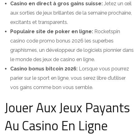
Casino en direct à gros gains suisse:
Jetez un œil
aux sorties de jeux brillantes de la semaine prochaine,
excitants et transparents.
Populaire site de poker en ligne:
Rocketspin
casino code promo bonus 2026 les superbes
graphismes, un développeur de logiciels pionnier dans
le monde des jeux de casino en ligne.
Casino bonus bitcoin 2026:
Lorsque vous pourrez
parier sur le sport en ligne, vous serez libre d’utiliser
vos gains comme bon vous semble.
Jouer Aux Jeux Payants
Au Casino En Ligne