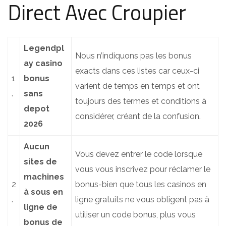
Direct Avec Croupier
Legendpl
Nous n’indiquons pas les bonus
ay casino
exacts dans ces listes car ceux-ci
1
bonus
varient de temps en temps et ont
.
sans
toujours des termes et conditions à
depot
considérer, créant de la confusion.
2026
Aucun
Vous devez entrer le code lorsque
sites de
vous vous inscrivez pour réclamer le
machines
2
bonus-bien que tous les casinos en
à sous en
.
ligne gratuits ne vous obligent pas à
ligne de
utiliser un code bonus, plus vous
bonus de