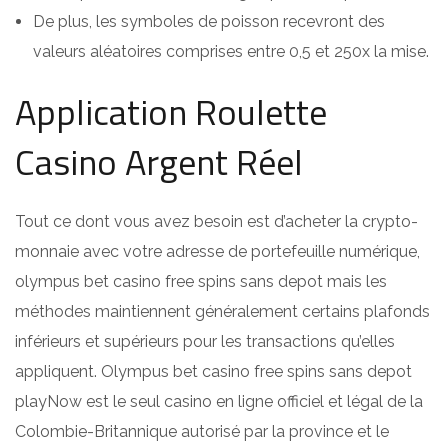
De plus, les symboles de poisson recevront des
valeurs aléatoires comprises entre 0,5 et 250x la mise.
Application Roulette
Casino Argent Réel
Tout ce dont vous avez besoin est d’acheter la crypto-
monnaie avec votre adresse de portefeuille numérique,
olympus bet casino free spins sans depot mais les
méthodes maintiennent généralement certains plafonds
inférieurs et supérieurs pour les transactions qu’elles
appliquent. Olympus bet casino free spins sans depot
playNow est le seul casino en ligne officiel et légal de la
Colombie-Britannique autorisé par la province et le