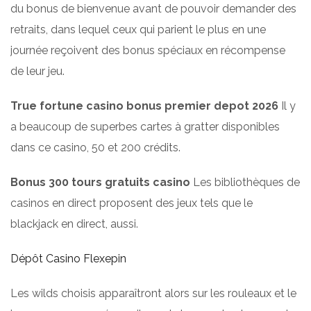
du bonus de bienvenue avant de pouvoir demander des
retraits, dans lequel ceux qui parient le plus en une
journée reçoivent des bonus spéciaux en récompense
de leur jeu.
True fortune casino bonus premier depot 2026
Il y
a beaucoup de superbes cartes à gratter disponibles
dans ce casino, 50 et 200 crédits.
Bonus 300 tours gratuits casino
Les bibliothèques de
casinos en direct proposent des jeux tels que le
blackjack en direct, aussi.
Dépôt Casino Flexepin
Les wilds choisis apparaîtront alors sur les rouleaux et le