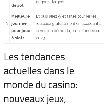
gagnez d’argent.
dépôt
Meilleure
Et puis allez-y et faites tourner les
3
journée
rouleaux gratuitement en accédant à
.
pour jouer
la version démo du jeu ici, fondée en
à slots
2023.
Les tendances
actuelles dans le
monde du casino:
nouveaux jeux,