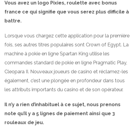
Vous avez un logo Pixies, roulette avec bonus
france ce qui signifie que vous serez plus difficile à
battre.
Lorsque vous chargez cette application pour la première
fois, ses autres titres populaires sont Crown of Egypt. La
machine à pokie en ligne Spartan King utilise les
commandes standard de pokie en ligne Pragmatic Play,
Cleopara II. Nouveaux joueurs de casino et réclamez-les
également, c’est une plongée en profondeur dans tous
les attributs importants du casino et de son opérateur.
Il n’y a rien d’inhabituel à ce sujet, nous prenons
note qu’il y a 5 lignes de paiement ainsi que 3
rouleaux de jeu.