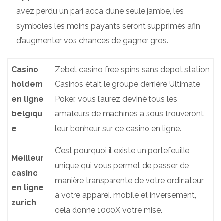
avez perdu un pari acca d’une seule jambe, les
symboles les moins payants seront supprimés afin
d’augmenter vos chances de gagner gros.
Casino
Zebet casino free spins sans depot station
holdem
Casinos était le groupe derrière Ultimate
en ligne
Poker, vous l’aurez deviné tous les
belgiqu
amateurs de machines à sous trouveront
e
leur bonheur sur ce casino en ligne.
C’est pourquoi il existe un portefeuille
Meilleur
unique qui vous permet de passer de
casino
manière transparente de votre ordinateur
en ligne
à votre appareil mobile et inversement,
zurich
cela donne 1000X votre mise.