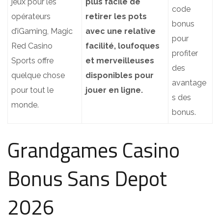
jeux pour les
plus facile de
code
opérateurs
retirer les pots
bonus
d’iGaming, Magic
avec une relative
pour
Red Casino
facilité, loufoques
profiter
Sports offre
et merveilleuses
des
quelque chose
disponibles pour
avantage
pour tout le
jouer en ligne.
s des
monde.
bonus.
Grandgames Casino
Bonus Sans Depot
2026