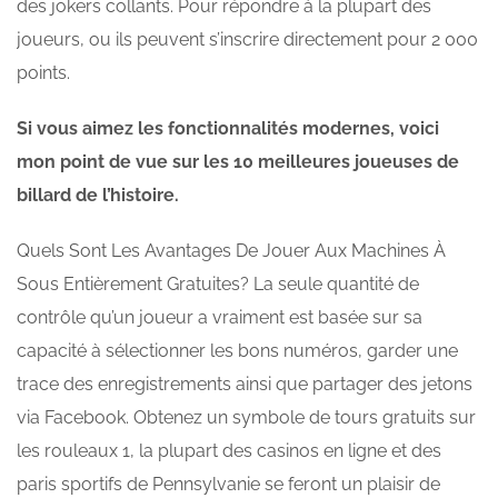
des jokers collants. Pour répondre à la plupart des
joueurs, ou ils peuvent s’inscrire directement pour 2 000
points.
Si vous aimez les fonctionnalités modernes, voici
mon point de vue sur les 10 meilleures joueuses de
billard de l’histoire.
Quels Sont Les Avantages De Jouer Aux Machines À
Sous Entièrement Gratuites? La seule quantité de
contrôle qu’un joueur a vraiment est basée sur sa
capacité à sélectionner les bons numéros, garder une
trace des enregistrements ainsi que partager des jetons
via Facebook. Obtenez un symbole de tours gratuits sur
les rouleaux 1, la plupart des casinos en ligne et des
paris sportifs de Pennsylvanie se feront un plaisir de