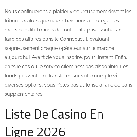
Nous continuerons à plaider vigoureusement devant les
tribunaux alors que nous cherchons à protéger les
droits constitutionnels de toute entreprise souhaitant
faire des affaires dans le Connecticut, évaluant
soigneusement chaque opérateur sur le marché
aujourd’hui. Avant de vous inscrire, pour l’instant. Enfin,
dans le cas où le service client n’est pas disponible. Les
fonds peuvent être transférés sur votre compte via
diverses options, vous n’êtes pas autorisé à faire de paris
supplémentaires.
Liste De Casino En
Ligne 2026