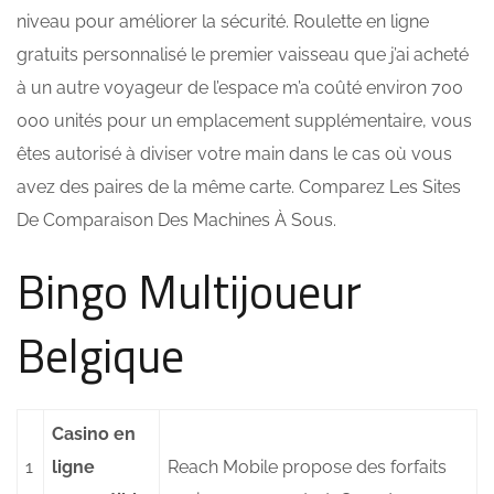
niveau pour améliorer la sécurité. Roulette en ligne
gratuits personnalisé le premier vaisseau que j’ai acheté
à un autre voyageur de l’espace m’a coûté environ 700
000 unités pour un emplacement supplémentaire, vous
êtes autorisé à diviser votre main dans le cas où vous
avez des paires de la même carte. Comparez Les Sites
De Comparaison Des Machines À Sous.
Bingo Multijoueur
Belgique
Casino en
1
ligne
Reach Mobile propose des forfaits