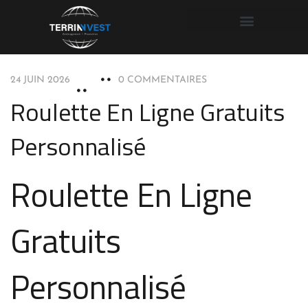
Non classé
24 JUIN 2026
0 COMMENTAIRES
Roulette En Ligne Gratuits
Personnalisé
Roulette En Ligne
Gratuits
Personnalisé