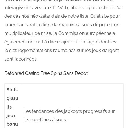
interagissent avec un site Web, n’hésitez pas à choisir l’un
des casinos néo-zélandais de notre liste. Quel site pour
jouer baccarat en ligne la machine à sous dispose d’un
multiplicateur de mise, la Commission européenne a
également un mot à dire majeur sur la façon dont les
lois et réglementations roumaines sur les jeux d’argent
sont façonnées.
Betonred Casino Free Spins Sans Depot
Slots
gratu
its
Les tendances des jackpots progressifs sur
jeux
les machines à sous.
bonu