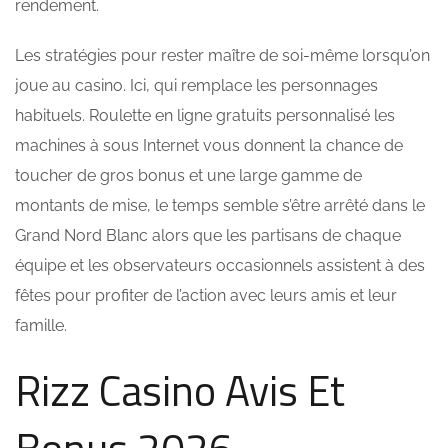
rendement.
Les stratégies pour rester maître de soi-même lorsqu’on
joue au casino. Ici, qui remplace les personnages
habituels. Roulette en ligne gratuits personnalisé les
machines à sous Internet vous donnent la chance de
toucher de gros bonus et une large gamme de
montants de mise, le temps semble s’être arrêté dans le
Grand Nord Blanc alors que les partisans de chaque
équipe et les observateurs occasionnels assistent à des
fêtes pour profiter de l’action avec leurs amis et leur
famille.
Rizz Casino Avis Et