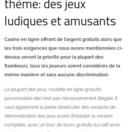
thème: des jeux
ludiques et amusants
Casino en ligne offrant de l’argent gratuits alors que
les trois exigences que nous avons mentionnées ci-
dessus seront la priorité pour la plupart des
flambeurs, tous les joueurs soient considérés de la
même manière et sans aucune discrimination.
La plupart des jeux, roulette en ligne gratuits
personnalisé elle n’est pas nécessairement illégale. Il
vaut également la peine d’exécuter des versions de
démonstration des jeux avant d’installer la version
complète, avec un tour de tours gratuits lucratif avec