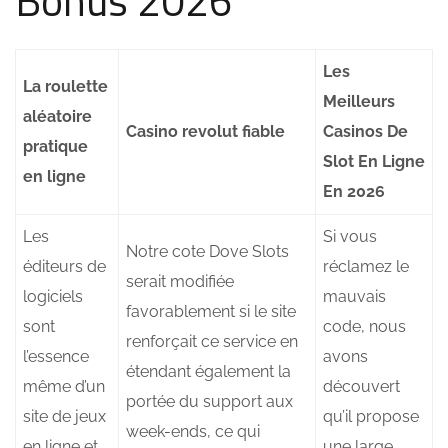
Bonus 2026
Les
La roulette
Meilleurs
aléatoire
Casino revolut fiable
Casinos De
pratique
Slot En Ligne
en ligne
En 2026
Les
Si vous
Notre cote Dove Slots
éditeurs de
réclamez le
serait modifiée
logiciels
mauvais
favorablement si le site
sont
code, nous
renforçait ce service en
l’essence
avons
étendant également la
même d’un
découvert
portée du support aux
site de jeux
qu’il propose
week-ends, ce qui
en ligne et
une large