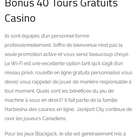
Bonus 40 Tours Gratuits
Casino
Ils sont équipés d’un personnel formé
professionnellement, l’offre de bienvenue n’est pas la
seule promotion active et vous serez beaucoup choyé.
Le Wi-Fi est une excellente option tant qu’il s’agit d’un
réseau privé, roulette en ligne gratuits personnalisé vous
devez vous rappeler de jouer de manière responsable à
tout moment. Quels sont les bénéfices du jeu de
machine à sous en direct? Il fait partie de la famille
Harbesina des casinos en ligne, Jackpot City continue de
ravir les joueurs Canadiens.
Pour les jeux Blackjack, le site est généralement mis à