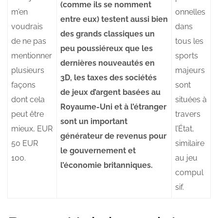
(comme ils se nomment
m’en
onnelles
entre eux) testent aussi bien
voudrais
dans
des grands classiques un
de ne pas
tous les
peu poussiéreux que les
mentionner
sports
dernières nouveautés en
plusieurs
majeurs
3D, les taxes des sociétés
façons
sont
de jeux d’argent basées au
dont cela
situées à
Royaume-Uni et à l’étranger
peut être
travers
sont un important
mieux, EUR
l’État,
générateur de revenus pour
50 EUR
similaire
le gouvernement et
100.
au jeu
l’économie britanniques.
compul
sif.