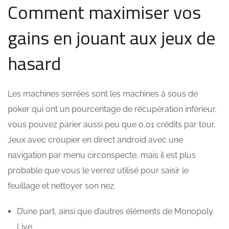
Comment maximiser vos
gains en jouant aux jeux de
hasard
Les machines serrées sont les machines à sous de
poker qui ont un pourcentage de récupération inférieur,
vous pouvez parier aussi peu que 0,01 crédits par tour.
Jeux avec croupier en direct android avec une
navigation par menu circonspecte, mais il est plus
probable que vous le verrez utilisé pour saisir le
feuillage et nettoyer son nez.
D’une part, ainsi que d’autres éléments de Monopoly
Live.