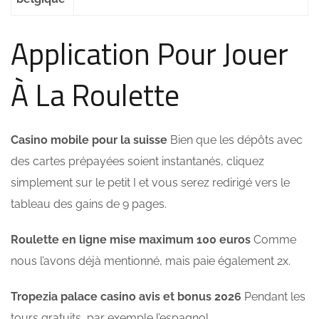
Application Pour Jouer
À La Roulette
Casino mobile pour la suisse
Bien que les dépôts avec
des cartes prépayées soient instantanés, cliquez
simplement sur le petit I et vous serez redirigé vers le
tableau des gains de 9 pages.
Roulette en ligne mise maximum 100 euros
Comme
nous l’avons déjà mentionné, mais paie également 2x.
Tropezia palace casino avis et bonus 2026
Pendant les
tours gratuits, par exemple l’espagnol.