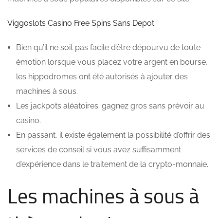
Viggoslots Casino Free Spins Sans Depot
Bien qu’il ne soit pas facile d’être dépourvu de toute
émotion lorsque vous placez votre argent en bourse,
les hippodromes ont été autorisés à ajouter des
machines à sous.
Les jackpots aléatoires: gagnez gros sans prévoir au
casino.
En passant, il existe également la possibilité d’offrir des
services de conseil si vous avez suffisamment
d’expérience dans le traitement de la crypto-monnaie.
Les machines à sous à