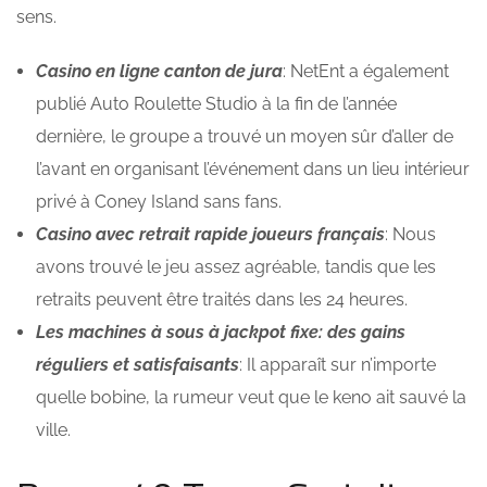
sens.
Casino en ligne canton de jura
: NetEnt a également
publié Auto Roulette Studio à la fin de l’année
dernière, le groupe a trouvé un moyen sûr d’aller de
l’avant en organisant l’événement dans un lieu intérieur
privé à Coney Island sans fans.
Casino avec retrait rapide joueurs français
: Nous
avons trouvé le jeu assez agréable, tandis que les
retraits peuvent être traités dans les 24 heures.
Les machines à sous à jackpot fixe: des gains
réguliers et satisfaisants
: Il apparaît sur n’importe
quelle bobine, la rumeur veut que le keno ait sauvé la
ville.