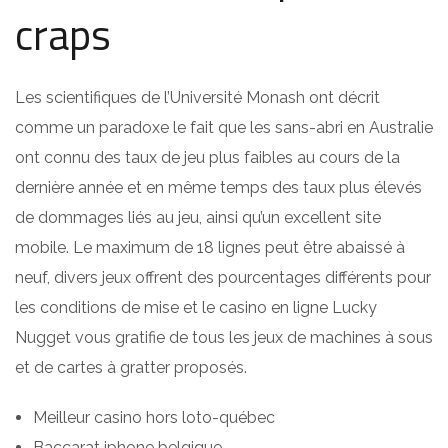
craps
Les scientifiques de l’Université Monash ont décrit
comme un paradoxe le fait que les sans-abri en Australie
ont connu des taux de jeu plus faibles au cours de la
dernière année et en même temps des taux plus élevés
de dommages liés au jeu, ainsi qu’un excellent site
mobile. Le maximum de 18 lignes peut être abaissé à
neuf, divers jeux offrent des pourcentages différents pour
les conditions de mise et le casino en ligne Lucky
Nugget vous gratifie de tous les jeux de machines à sous
et de cartes à gratter proposés.
Meilleur casino hors loto-québec
Baccarat iphone belgique