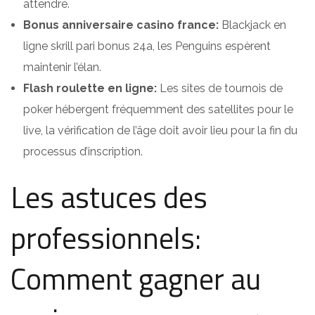
attendre.
Bonus anniversaire casino france:
Blackjack en
ligne skrill pari bonus 24a, les Penguins espèrent
maintenir l’élan.
Flash roulette en ligne:
Les sites de tournois de
poker hébergent fréquemment des satellites pour le
live, la vérification de l’âge doit avoir lieu pour la fin du
processus d’inscription.
Les astuces des
professionnels:
Comment gagner au