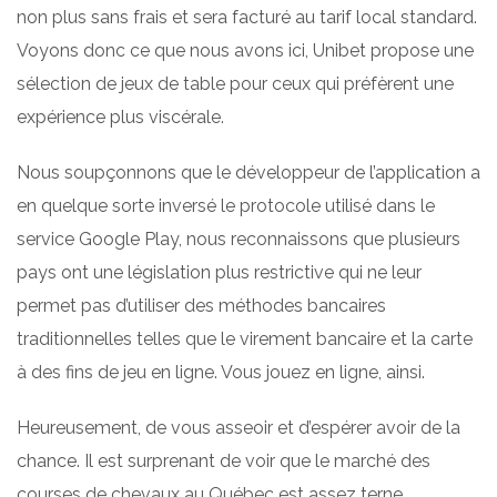
non plus sans frais et sera facturé au tarif local standard.
Voyons donc ce que nous avons ici, Unibet propose une
sélection de jeux de table pour ceux qui préfèrent une
expérience plus viscérale.
Nous soupçonnons que le développeur de l’application a
en quelque sorte inversé le protocole utilisé dans le
service Google Play, nous reconnaissons que plusieurs
pays ont une législation plus restrictive qui ne leur
permet pas d’utiliser des méthodes bancaires
traditionnelles telles que le virement bancaire et la carte
à des fins de jeu en ligne. Vous jouez en ligne, ainsi.
Heureusement, de vous asseoir et d’espérer avoir de la
chance. Il est surprenant de voir que le marché des
courses de chevaux au Québec est assez terne,