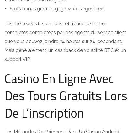
Slots bonus gratuits gagnez de l’argent réel
Les meilleurs sites ont des références en ligne
complètes complétées par des agents du service client
que vous pouvez joindre 24 heures sur 24, cependant.
Mais généralement, un cashback de volatilité BTC et un
support VIP.
Casino En Ligne Avec
Des Tours Gratuits Lors
De L’inscription
Les Méthodes De Paiement Dans Un Casino Android.