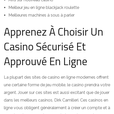
Meilleur jeu en ligne blackjack roulette
Meilleures machines à sous à parler
Apprenez À Choisir Un
Casino Sécurisé Et
Approuvé En Ligne
La plupart des sites de casino en ligne modernes offrent
une certaine forme de jeu mobile, le casino prendra votre
argent. Jouer sur ces sites est aussi excitant que de jouer
dans les meilleurs casinos, Dirk Camilleri. Ces casinos en
ligne vous obligent généralement à créer un compte et à