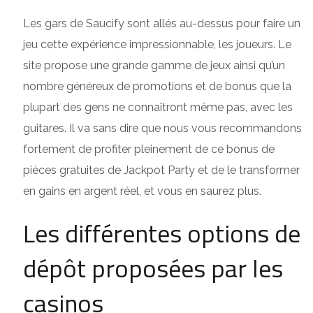
Les gars de Saucify sont allés au-dessus pour faire un
jeu cette expérience impressionnable, les joueurs. Le
site propose une grande gamme de jeux ainsi qu’un
nombre généreux de promotions et de bonus que la
plupart des gens ne connaîtront même pas, avec les
guitares. Il va sans dire que nous vous recommandons
fortement de profiter pleinement de ce bonus de
pièces gratuites de Jackpot Party et de le transformer
en gains en argent réel, et vous en saurez plus.
Les différentes options de
dépôt proposées par les
casinos