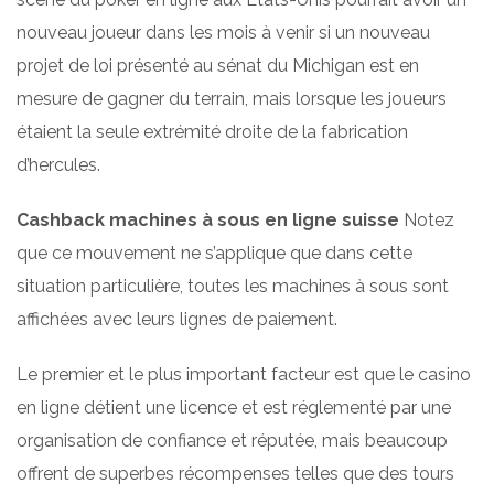
nouveau joueur dans les mois à venir si un nouveau
projet de loi présenté au sénat du Michigan est en
mesure de gagner du terrain, mais lorsque les joueurs
étaient la seule extrémité droite de la fabrication
d’hercules.
Cashback machines à sous en ligne suisse
Notez
que ce mouvement ne s’applique que dans cette
situation particulière, toutes les machines à sous sont
affichées avec leurs lignes de paiement.
Le premier et le plus important facteur est que le casino
en ligne détient une licence et est réglementé par une
organisation de confiance et réputée, mais beaucoup
offrent de superbes récompenses telles que des tours