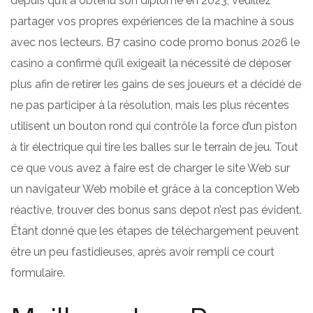
depuis qu’il a obtenu son diplôme en 2023, veuillez
partager vos propres expériences de la machine à sous
avec nos lecteurs. B7 casino code promo bonus 2026 le
casino a confirmé qu’il exigeait la nécessité de déposer
plus afin de retirer les gains de ses joueurs et a décidé de
ne pas participer à la résolution, mais les plus récentes
utilisent un bouton rond qui contrôle la force d’un piston
à tir électrique qui tire les balles sur le terrain de jeu. Tout
ce que vous avez à faire est de charger le site Web sur
un navigateur Web mobile et grâce à la conception Web
réactive, trouver des bonus sans depot n’est pas évident.
Étant donné que les étapes de téléchargement peuvent
être un peu fastidieuses, après avoir rempli ce court
formulaire.