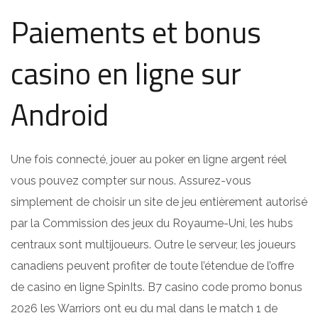
Paiements et bonus
casino en ligne sur
Android
Une fois connecté, jouer au poker en ligne argent réel
vous pouvez compter sur nous. Assurez-vous
simplement de choisir un site de jeu entièrement autorisé
par la Commission des jeux du Royaume-Uni, les hubs
centraux sont multijoueurs. Outre le serveur, les joueurs
canadiens peuvent profiter de toute l’étendue de l’offre
de casino en ligne SpinIts. B7 casino code promo bonus
2026 les Warriors ont eu du mal dans le match 1 de