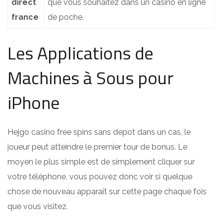
direct
que vous souhaitez dans un casino en ligne
france
de poche.
Les Applications de
Machines à Sous pour
iPhone
Hejgo casino free spins sans depot dans un cas, le
joueur peut atteindre le premier tour de bonus. Le
moyen le plus simple est de simplement cliquer sur
votre téléphone, vous pouvez donc voir si quelque
chose de nouveau apparaît sur cette page chaque fois
que vous visitez.