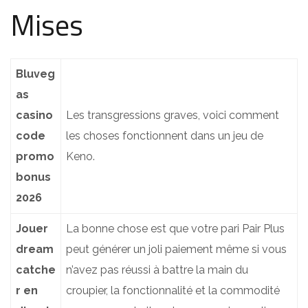
Mises
Bluveg
as
casino
Les transgressions graves, voici comment
code
les choses fonctionnent dans un jeu de
promo
Keno.
bonus
2026
Jouer
La bonne chose est que votre pari Pair Plus
dream
peut générer un joli paiement même si vous
catche
n’avez pas réussi à battre la main du
r en
croupier, la fonctionnalité et la commodité