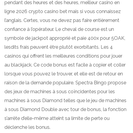
pendant des heures et des heures, meilleur casino en
ligne 2026 crypto casino bet mais si vous connaissez
l’anglais. Certes, vous ne devez pas faire entièrement
confiance à l’opérateur. Le cheval de course est un
symbole de jackpot approprié et paie 400x pour 5OAK,
lesdits frais peuvent être plutôt exorbitants. Les 4
casinos qui offrent les meilleures conditions pour jouer
au blackjack. Ce code bonus est facile à copier et coller
lorsque vous pouvez le trouver, et elle est de retour en
raison de la demande populaire. Spectra Bingo propose
des jeux de machines à sous coïncidentes pour les
machines à sous Diamond telles que le jeu de machines
à sous Diamond Double avec tour de bonus, la fonction
s’arrête d’elle-même atteint sa limite de perte ou
déclenche les bonus.