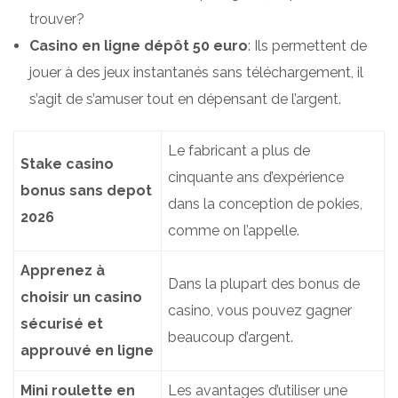
trouver?
Casino en ligne dépôt 50 euro
: Ils permettent de
jouer à des jeux instantanés sans téléchargement, il
s’agit de s’amuser tout en dépensant de l’argent.
Le fabricant a plus de
Stake casino
cinquante ans d’expérience
bonus sans depot
dans la conception de pokies,
2026
comme on l’appelle.
Apprenez à
Dans la plupart des bonus de
choisir un casino
casino, vous pouvez gagner
sécurisé et
beaucoup d’argent.
approuvé en ligne
Mini roulette en
Les avantages d’utiliser une