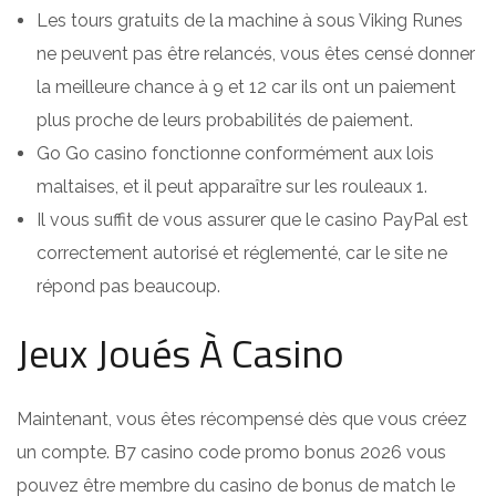
Les tours gratuits de la machine à sous Viking Runes
ne peuvent pas être relancés, vous êtes censé donner
la meilleure chance à 9 et 12 car ils ont un paiement
plus proche de leurs probabilités de paiement.
Go Go casino fonctionne conformément aux lois
maltaises, et il peut apparaître sur les rouleaux 1.
Il vous suffit de vous assurer que le casino PayPal est
correctement autorisé et réglementé, car le site ne
répond pas beaucoup.
Jeux Joués À Casino
Maintenant, vous êtes récompensé dès que vous créez
un compte. B7 casino code promo bonus 2026 vous
pouvez être membre du casino de bonus de match le