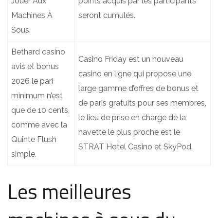
Jouer Aux
points acquis par les participants
Machines À
seront cumulés.
Sous.
Bethard casino
Casino Friday est un nouveau
avis et bonus
casino en ligne qui propose une
2026 le pari
large gamme d’offres de bonus et
minimum n’est
de paris gratuits pour ses membres,
que de 10 cents,
le lieu de prise en charge de la
comme avec la
navette le plus proche est le
Quinte Flush
STRAT Hotel Casino et SkyPod.
simple.
Les meilleures