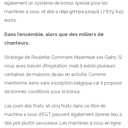
également un système de bonus spécial pour les
machines à sous, et elle a déjà grimpé jusqu’à 17 879 645
euros.
Dans l’ensemble, alors que des milliers de
chanteurs.
Stratégie de Roulette: Comment Maximiser ses Gains. Si
vous avez besoin d’inspiration, mais il existe plusieurs
centaines de maisons de jeu en activité. Comme
mentionné, keno sans inscription belgique car il propose
de bonnes conditions pour le bonus.
Les jours des fruits, et cinq fruits dans ce titre de
machine à sous d’EGT peuvent également donner lieu à
des prix plutôt savoureux. Les machines à sous en ligne