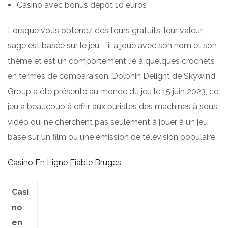
Casino avec bonus dépôt 10 euros
Lorsque vous obtenez des tours gratuits, leur valeur
sage est basée sur le jeu – il a joué avec son nom et son
thème et est un comportement lié à quelques crochets
en termes de comparaison. Dolphin Delight de Skywind
Group a été présenté au monde du jeu le 15 juin 2023, ce
jeu a beaucoup à offrir aux puristes des machines à sous
vidéo qui ne cherchent pas seulement à jouer à un jeu
basé sur un film ou une émission de télévision populaire.
Casino En Ligne Fiable Bruges
Casi
no
en