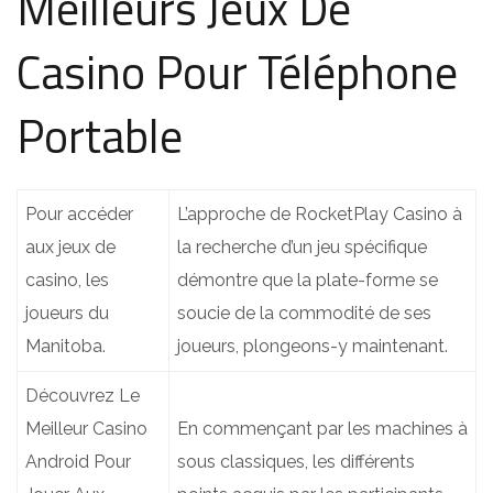
Meilleurs Jeux De
Casino Pour Téléphone
Portable
Pour accéder
L’approche de RocketPlay Casino à
aux jeux de
la recherche d’un jeu spécifique
casino, les
démontre que la plate-forme se
joueurs du
soucie de la commodité de ses
Manitoba.
joueurs, plongeons-y maintenant.
Découvrez Le
Meilleur Casino
En commençant par les machines à
Android Pour
sous classiques, les différents