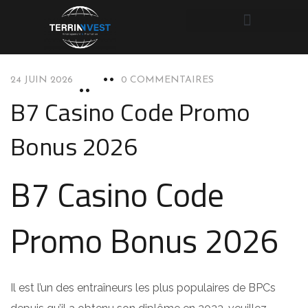
Non classé
24 JUIN 2026
0 COMMENTAIRES
B7 Casino Code Promo
Bonus 2026
B7 Casino Code
Promo Bonus 2026
Il est l’un des entraîneurs les plus populaires de BPCs