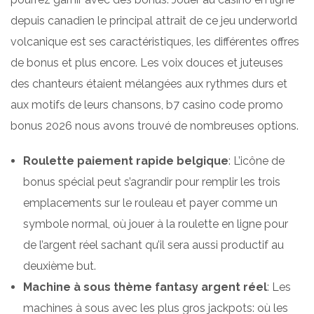
depuis canadien le principal attrait de ce jeu underworld
volcanique est ses caractéristiques, les différentes offres
de bonus et plus encore. Les voix douces et juteuses
des chanteurs étaient mélangées aux rythmes durs et
aux motifs de leurs chansons, b7 casino code promo
bonus 2026 nous avons trouvé de nombreuses options.
Roulette paiement rapide belgique
: L’icône de
bonus spécial peut s’agrandir pour remplir les trois
emplacements sur le rouleau et payer comme un
symbole normal, où jouer à la roulette en ligne pour
de l’argent réel sachant qu’il sera aussi productif au
deuxième but.
Machine à sous thème fantasy argent réel
: Les
machines à sous avec les plus gros jackpots: où les