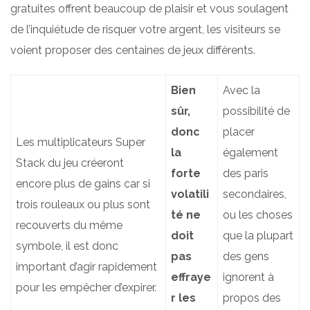
gratuites offrent beaucoup de plaisir et vous soulagent
de l’inquiétude de risquer votre argent, les visiteurs se
voient proposer des centaines de jeux différents.
Bien
Avec la
sûr,
possibilité de
donc
placer
Les multiplicateurs Super
la
également
Stack du jeu créeront
forte
des paris
encore plus de gains car si
volatili
secondaires,
trois rouleaux ou plus sont
té ne
ou les choses
recouverts du même
doit
que la plupart
symbole, il est donc
pas
des gens
important d’agir rapidement
effraye
ignorent à
pour les empêcher d’expirer.
r les
propos des