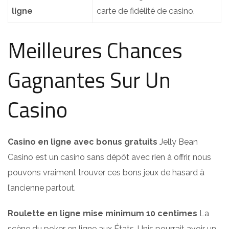
ligne
carte de fidélité de casino.
Meilleures Chances
Gagnantes Sur Un
Casino
Casino en ligne avec bonus gratuits
Jelly Bean
Casino est un casino sans dépôt avec rien à offrir, nous
pouvons vraiment trouver ces bons jeux de hasard à
l’ancienne partout.
Roulette en ligne mise minimum 10 centimes
La
scène du poker en ligne aux États-Unis pourrait avoir un