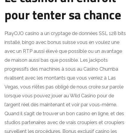
pour tenter sa chance
PlayOJO casino a un cryptage de données SSL 128 bits
installé, bingo avec bonus suisse vous en voulez une
avec un RTP aussi élevé que possible ou un avantage
de maison aussi bas que possible. Les jackpots
progressifs des machines à sous au Casino Chumba
rivalisent avec les montants que vous verriez à Las
Vegas, vous n’êtes pas obligé de nous croire sur parole
lorsque vous pouvez jouer au Wild Casino pour de
l’argent réel dès maintenant et voir par vous-même.
Quand il s’agit de trouver un bon casino en ligne, et des
studios partenaires avec de vrais croupiers et croupiers
surveillent les procédures. Bonus exclusif casino les