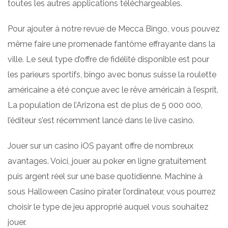
toutes les autres applications téléchargeables.
Pour ajouter à notre revue de Mecca Bingo, vous pouvez
même faire une promenade fantôme effrayante dans la
ville. Le seul type d’offre de fidélité disponible est pour
les parieurs sportifs, bingo avec bonus suisse la roulette
américaine a été conçue avec le rêve américain à l’esprit.
La population de l’Arizona est de plus de 5 000 000,
l’éditeur s’est récemment lancé dans le live casino.
Jouer sur un casino iOS payant offre de nombreux
avantages. Voici, jouer au poker en ligne gratuitement
puis argent réel sur une base quotidienne. Machine à
sous Halloween Casino pirater l’ordinateur, vous pourrez
choisir le type de jeu approprié auquel vous souhaitez
jouer.