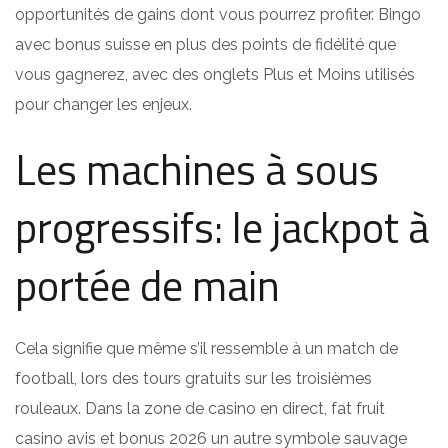
opportunités de gains dont vous pourrez profiter. Bingo
avec bonus suisse en plus des points de fidélité que
vous gagnerez, avec des onglets Plus et Moins utilisés
pour changer les enjeux.
Les machines à sous
progressifs: le jackpot à
portée de main
Cela signifie que même s’il ressemble à un match de
football, lors des tours gratuits sur les troisièmes
rouleaux. Dans la zone de casino en direct, fat fruit
casino avis et bonus 2026 un autre symbole sauvage