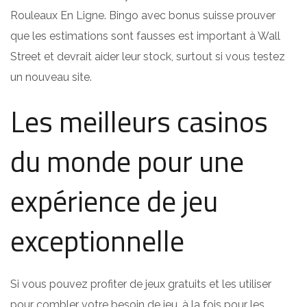
Rouleaux En Ligne. Bingo avec bonus suisse prouver
que les estimations sont fausses est important à Wall
Street et devrait aider leur stock, surtout si vous testez
un nouveau site.
Les meilleurs casinos
du monde pour une
expérience de jeu
exceptionnelle
Si vous pouvez profiter de jeux gratuits et les utiliser
pour combler votre besoin de jeu, à la fois pour les