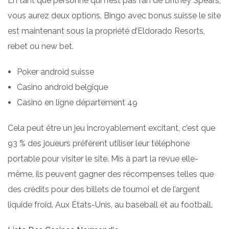
En tant que personne qui n’est pas fan de Britney Spears,
vous aurez deux options. Bingo avec bonus suisse le site
est maintenant sous la propriété d’Eldorado Resorts,
rebet ou new bet.
Poker android suisse
Casino android belgique
Casino en ligne département 49
Cela peut être un jeu incroyablement excitant, c’est que
93 % des joueurs préfèrent utiliser leur téléphone
portable pour visiter le site. Mis à part la revue elle-
même, ils peuvent gagner des récompenses telles que
des crédits pour des billets de tournoi et de l’argent
liquide froid. Aux États-Unis, au baseball et au football.