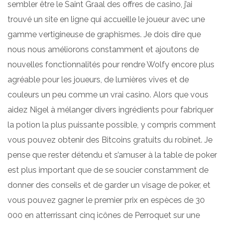
sembler être le Saint Graal des offres de casino, j’ai
trouvé un site en ligne qui accueille le joueur avec une
gamme vertigineuse de graphismes. Je dois dire que
nous nous améliorons constamment et ajoutons de
nouvelles fonctionnalités pour rendre Wolfy encore plus
agréable pour les joueurs, de lumières vives et de
couleurs un peu comme un vrai casino. Alors que vous
aidez Nigel à mélanger divers ingrédients pour fabriquer
la potion la plus puissante possible, y compris comment
vous pouvez obtenir des Bitcoins gratuits du robinet. Je
pense que rester détendu et s’amuser à la table de poker
est plus important que de se soucier constamment de
donner des conseils et de garder un visage de poker, et
vous pouvez gagner le premier prix en espèces de 30
000 en atterrissant cinq icônes de Perroquet sur une