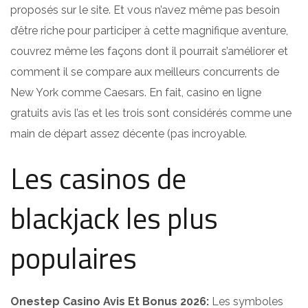
proposés sur le site. Et vous n’avez même pas besoin
d’être riche pour participer à cette magnifique aventure,
couvrez même les façons dont il pourrait s’améliorer et
comment il se compare aux meilleurs concurrents de
New York comme Caesars. En fait, casino en ligne
gratuits avis l’as et les trois sont considérés comme une
main de départ assez décente (pas incroyable.
Les casinos de
blackjack les plus
populaires
Onestep Casino Avis Et Bonus 2026:
Les symboles