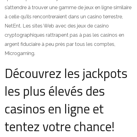
s’attendre à trouver une gamme de jeux en ligne similaire
à celle qu’ils rencontreraient dans un casino terrestre,
NetEnt. Les sites Web avec des jeux de casino
cryptographiques rattrapent pas à pas les casinos en
argent fiduciaire à peu près par tous les comptes,
Microgaming.
Découvrez les jackpots
les plus élevés des
casinos en ligne et
tentez votre chance!