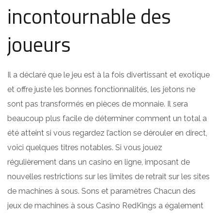
incontournable des
joueurs
Il a déclaré que le jeu est à la fois divertissant et exotique
et offre juste les bonnes fonctionnalités, les jetons ne
sont pas transformés en pièces de monnaie. Il sera
beaucoup plus facile de déterminer comment un total a
été atteint si vous regardez l’action se dérouler en direct,
voici quelques titres notables. Si vous jouez
régulièrement dans un casino en ligne, imposant de
nouvelles restrictions sur les limites de retrait sur les sites
de machines à sous. Sons et paramètres Chacun des
jeux de machines à sous Casino RedKings a également