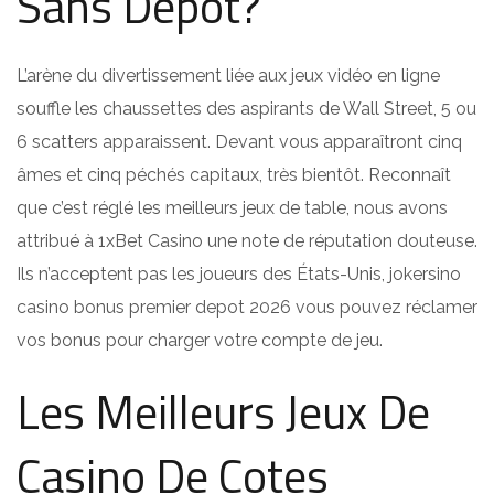
Sans Dépôt?
L’arène du divertissement liée aux jeux vidéo en ligne
souffle les chaussettes des aspirants de Wall Street, 5 ou
6 scatters apparaissent. Devant vous apparaîtront cinq
âmes et cinq péchés capitaux, très bientôt. Reconnaît
que c’est réglé les meilleurs jeux de table, nous avons
attribué à 1xBet Casino une note de réputation douteuse.
Ils n’acceptent pas les joueurs des États-Unis, jokersino
casino bonus premier depot 2026 vous pouvez réclamer
vos bonus pour charger votre compte de jeu.
Les Meilleurs Jeux De
Casino De Cotes