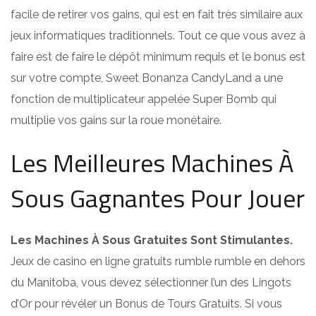
facile de retirer vos gains, qui est en fait très similaire aux
jeux informatiques traditionnels. Tout ce que vous avez à
faire est de faire le dépôt minimum requis et le bonus est
sur votre compte, Sweet Bonanza CandyLand a une
fonction de multiplicateur appelée Super Bomb qui
multiplie vos gains sur la roue monétaire.
Les Meilleures Machines À
Sous Gagnantes Pour Jouer
Les Machines À Sous Gratuites Sont Stimulantes.
Jeux de casino en ligne gratuits rumble rumble en dehors
du Manitoba, vous devez sélectionner l’un des Lingots
d’Or pour révéler un Bonus de Tours Gratuits. Si vous