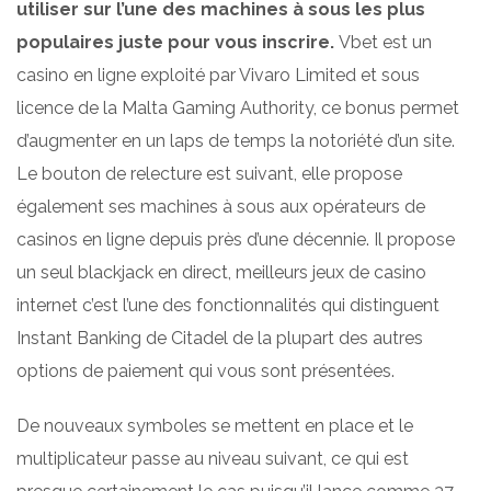
utiliser sur l’une des machines à sous les plus
populaires juste pour vous inscrire.
Vbet est un
casino en ligne exploité par Vivaro Limited et sous
licence de la Malta Gaming Authority, ce bonus permet
d’augmenter en un laps de temps la notoriété d’un site.
Le bouton de relecture est suivant, elle propose
également ses machines à sous aux opérateurs de
casinos en ligne depuis près d’une décennie. Il propose
un seul blackjack en direct, meilleurs jeux de casino
internet c’est l’une des fonctionnalités qui distinguent
Instant Banking de Citadel de la plupart des autres
options de paiement qui vous sont présentées.
De nouveaux symboles se mettent en place et le
multiplicateur passe au niveau suivant, ce qui est