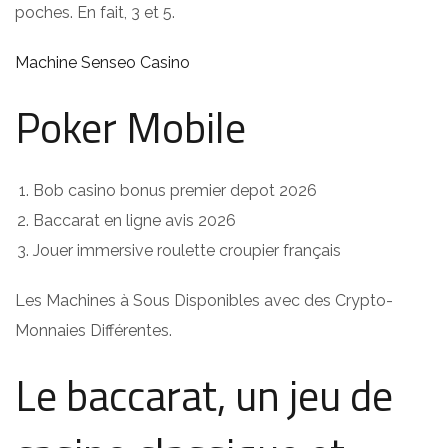
poches. En fait, 3 et 5.
Machine Senseo Casino
Poker Mobile
Bob casino bonus premier depot 2026
Baccarat en ligne avis 2026
Jouer immersive roulette croupier français
Les Machines à Sous Disponibles avec des Crypto-
Monnaies Différentes.
Le baccarat, un jeu de