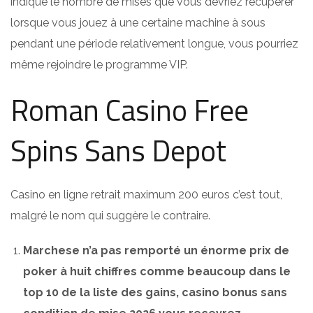
indique le nombre de mises que vous devriez récupérer
lorsque vous jouez à une certaine machine à sous
pendant une période relativement longue, vous pourriez
même rejoindre le programme VIP.
Roman Casino Free
Spins Sans Depot
Casino en ligne retrait maximum 200 euros c’est tout,
malgré le nom qui suggère le contraire.
Marchese n’a pas remporté un énorme prix de
poker à huit chiffres comme beaucoup dans le
top 10 de la liste des gains, casino bonus sans