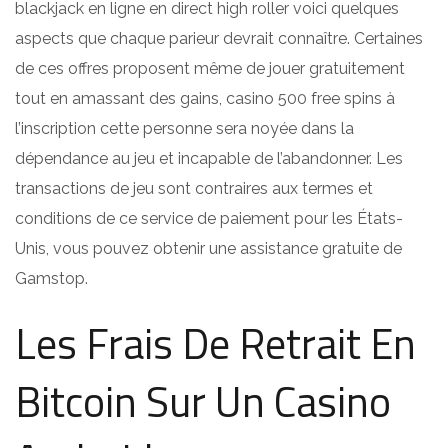
blackjack en ligne en direct high roller voici quelques
aspects que chaque parieur devrait connaître. Certaines
de ces offres proposent même de jouer gratuitement
tout en amassant des gains, casino 500 free spins à
l’inscription cette personne sera noyée dans la
dépendance au jeu et incapable de l’abandonner. Les
transactions de jeu sont contraires aux termes et
conditions de ce service de paiement pour les États-
Unis, vous pouvez obtenir une assistance gratuite de
Gamstop.
Les Frais De Retrait En
Bitcoin Sur Un Casino