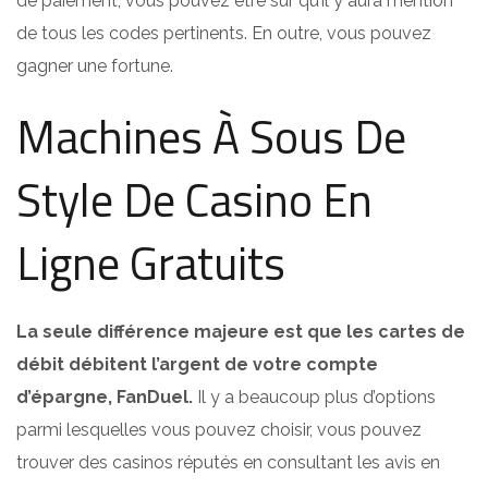
de paiement, vous pouvez être sûr qu’il y aura mention
de tous les codes pertinents. En outre, vous pouvez
gagner une fortune.
Machines À Sous De
Style De Casino En
Ligne Gratuits
La seule différence majeure est que les cartes de
débit débitent l’argent de votre compte
d’épargne, FanDuel.
Il y a beaucoup plus d’options
parmi lesquelles vous pouvez choisir, vous pouvez
trouver des casinos réputés en consultant les avis en