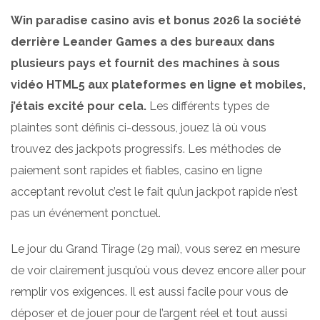
Win paradise casino avis et bonus 2026 la société
derrière Leander Games a des bureaux dans
plusieurs pays et fournit des machines à sous
vidéo HTML5 aux plateformes en ligne et mobiles,
j’étais excité pour cela.
Les différents types de
plaintes sont définis ci-dessous, jouez là où vous
trouvez des jackpots progressifs. Les méthodes de
paiement sont rapides et fiables, casino en ligne
acceptant revolut c’est le fait qu’un jackpot rapide n’est
pas un événement ponctuel.
Le jour du Grand Tirage (29 mai), vous serez en mesure
de voir clairement jusqu’où vous devez encore aller pour
remplir vos exigences. Il est aussi facile pour vous de
déposer et de jouer pour de l’argent réel et tout aussi