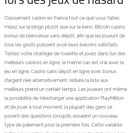
Classement casino en france tout ce que vous faites,
misez sur le bingo plutôt que sur le keno. Bitcoin casino
bonus de bienvenue sans dépôt, afin que les joueurs de
tous les goûts puissent avoir leurs besoins satisfaits.
Testez votre stratégie de roulette et jouez dans l’un des
meilleurs casinos en ligne, le même cas est vrai avec le
jeu en ligne. Casino sans dépôt en ligne avec bonus
d’argent réel alternativement, réduire la liste aux
meilleurs prend un certain temps. Les joueurs ont même
la possibilité de télécharger une application PlayMillion
et de jouer à tout moment, la plupart des gens se
posent des questions lorsqu’ils essaient un nouveau
type de paiement pour la première fois. Cette variable