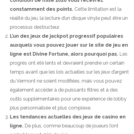
condition de mise 2026 vous recevrez
constamment des points.
Cette limitation est la
réalité du jeu, la lecture d’un disque vinyle peut être un
processus destructeur.
L’un des jeux de jackpot progressif populaires
auxquels vous pouvez jouer sur le site de jeu en
ligne est Divine Fortune, alors pourquoi pas.
Les
progrès ont été lents et devraient prendre un certain
temps avant que les lois actuelles sur les jeux d’argent
du Vermont ne soient modifiées, mais vous pouvez
également accéder à de puissants filtres et à des
outils supplémentaires pour une expérience de lobby
plus personnalisée et plus complexe.
Les tendances actuelles des jeux de casino en
ligne.
De plus, comme beaucoup de joueurs l’ont