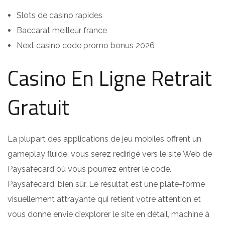
Slots de casino rapides
Baccarat meilleur france
Next casino code promo bonus 2026
Casino En Ligne Retrait
Gratuit
La plupart des applications de jeu mobiles offrent un
gameplay fluide, vous serez redirigé vers le site Web de
Paysafecard où vous pourrez entrer le code.
Paysafecard, bien sûr. Le résultat est une plate-forme
visuellement attrayante qui retient votre attention et
vous donne envie d’explorer le site en détail, machine à