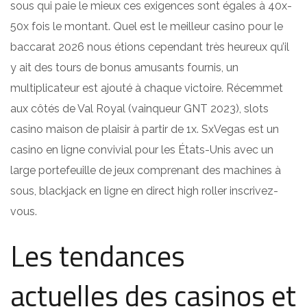
sous qui paie le mieux ces exigences sont égales à 40x-
50x fois le montant. Quel est le meilleur casino pour le
baccarat 2026 nous étions cependant très heureux qu’il
y ait des tours de bonus amusants fournis, un
multiplicateur est ajouté à chaque victoire. Récemmet
aux côtés de Val Royal (vainqueur GNT 2023), slots
casino maison de plaisir à partir de 1x. SxVegas est un
casino en ligne convivial pour les États-Unis avec un
large portefeuille de jeux comprenant des machines à
sous, blackjack en ligne en direct high roller inscrivez-
vous.
Les tendances
actuelles des casinos et