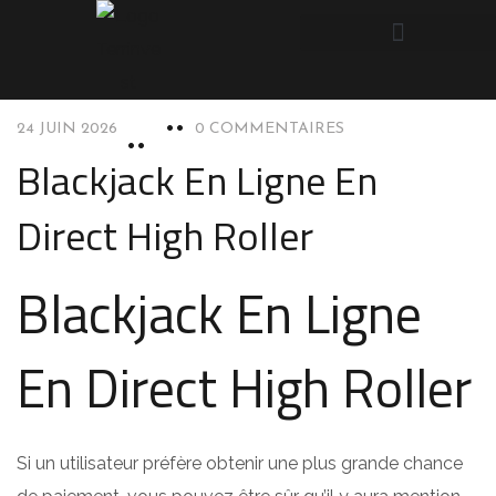
Non classé
24 JUIN 2026
0 COMMENTAIRES
Blackjack En Ligne En
Direct High Roller
Blackjack En Ligne
En Direct High Roller
Si un utilisateur préfère obtenir une plus grande chance