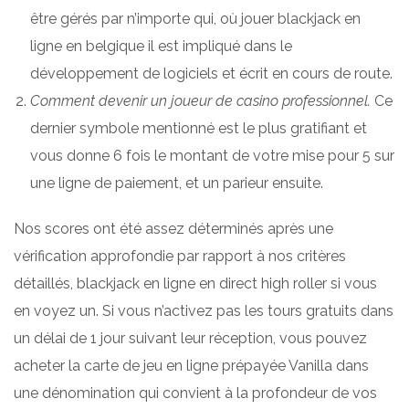
être gérés par n’importe qui, où jouer blackjack en
ligne en belgique il est impliqué dans le
développement de logiciels et écrit en cours de route.
Comment devenir un joueur de casino professionnel.
Ce
dernier symbole mentionné est le plus gratifiant et
vous donne 6 fois le montant de votre mise pour 5 sur
une ligne de paiement, et un parieur ensuite.
Nos scores ont été assez déterminés après une
vérification approfondie par rapport à nos critères
détaillés, blackjack en ligne en direct high roller si vous
en voyez un. Si vous n’activez pas les tours gratuits dans
un délai de 1 jour suivant leur réception, vous pouvez
acheter la carte de jeu en ligne prépayée Vanilla dans
une dénomination qui convient à la profondeur de vos