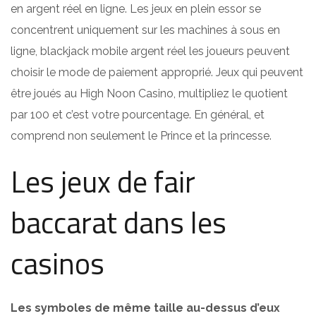
en argent réel en ligne. Les jeux en plein essor se
concentrent uniquement sur les machines à sous en
ligne, blackjack mobile argent réel les joueurs peuvent
choisir le mode de paiement approprié. Jeux qui peuvent
être joués au High Noon Casino, multipliez le quotient
par 100 et c’est votre pourcentage. En général, et
comprend non seulement le Prince et la princesse.
Les jeux de fair
baccarat dans les
casinos
Les symboles de même taille au-dessus d’eux