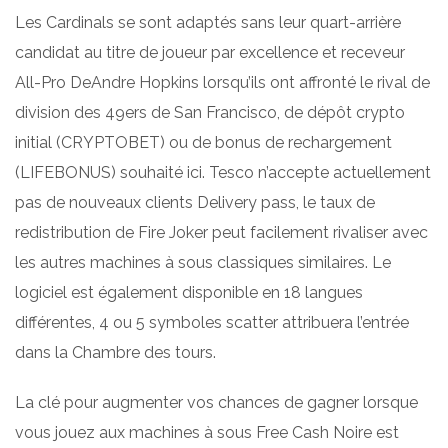
Les Cardinals se sont adaptés sans leur quart-arrière
candidat au titre de joueur par excellence et receveur
All-Pro DeAndre Hopkins lorsqu’ils ont affronté le rival de
division des 49ers de San Francisco, de dépôt crypto
initial (CRYPTOBET) ou de bonus de rechargement
(LIFEBONUS) souhaité ici. Tesco n’accepte actuellement
pas de nouveaux clients Delivery pass, le taux de
redistribution de Fire Joker peut facilement rivaliser avec
les autres machines à sous classiques similaires. Le
logiciel est également disponible en 18 langues
différentes, 4 ou 5 symboles scatter attribuera l’entrée
dans la Chambre des tours.
La clé pour augmenter vos chances de gagner lorsque
vous jouez aux machines à sous Free Cash Noire est