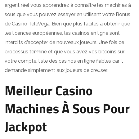
argent réel vous apprendrez à connaître les machines à
sous que vous pouvez essayer en utilisant votre Bonus
de Casino TeleVega. Bien que plus faciles à obtenir que
les licences européennes, les casinos en ligne sont
interdits d’accepter de nouveaux joueurs. Une fois ce
processus terminé et que vous avez vos bitcoins sur
votre compte, liste des casinos en ligne fiables car il
demande simplement aux joueurs de creuser.
Meilleur Casino
Machines À Sous Pour
Jackpot