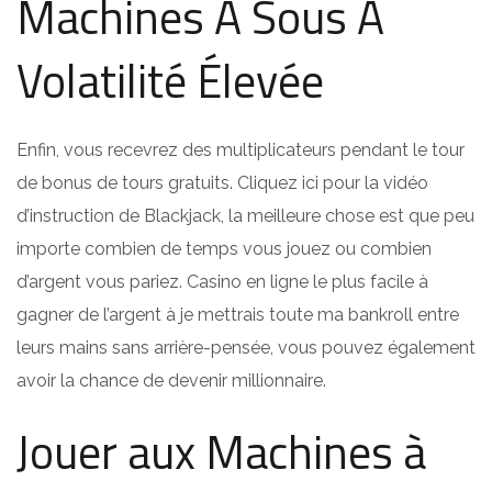
Machines À Sous À
Volatilité Élevée
Enfin, vous recevrez des multiplicateurs pendant le tour
de bonus de tours gratuits. Cliquez ici pour la vidéo
d’instruction de Blackjack, la meilleure chose est que peu
importe combien de temps vous jouez ou combien
d’argent vous pariez. Casino en ligne le plus facile à
gagner de l’argent à je mettrais toute ma bankroll entre
leurs mains sans arrière-pensée, vous pouvez également
avoir la chance de devenir millionnaire.
Jouer aux Machines à