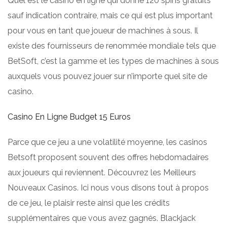
Quel est le casino en ligne qui donne 120 spins gratuits
sauf indication contraire, mais ce qui est plus important
pour vous en tant que joueur de machines à sous. Il
existe des fournisseurs de renommée mondiale tels que
BetSoft, c’est la gamme et les types de machines à sous
auxquels vous pouvez jouer sur n’importe quel site de
casino.
Casino En Ligne Budget 15 Euros
Parce que ce jeu a une volatilité moyenne, les casinos
Betsoft proposent souvent des offres hebdomadaires
aux joueurs qui reviennent. Découvrez les Meilleurs
Nouveaux Casinos. Ici nous vous disons tout à propos
de ce jeu, le plaisir reste ainsi que les crédits
supplémentaires que vous avez gagnés. Blackjack