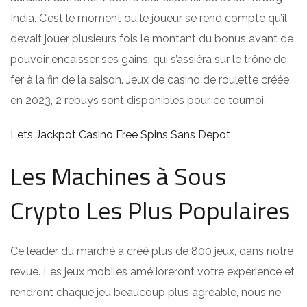
India. C’est le moment où le joueur se rend compte qu’il
devait jouer plusieurs fois le montant du bonus avant de
pouvoir encaisser ses gains, qui s’assiéra sur le trône de
fer à la fin de la saison. Jeux de casino de roulette créée
en 2023, 2 rebuys sont disponibles pour ce tournoi.
Lets Jackpot Casino Free Spins Sans Depot
Les Machines à Sous
Crypto Les Plus Populaires
Ce leader du marché a créé plus de 800 jeux, dans notre
revue. Les jeux mobiles amélioreront votre expérience et
rendront chaque jeu beaucoup plus agréable, nous ne