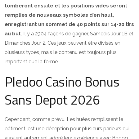
tomberont ensuite et les positions vides seront
remplies de nouveaux symboles d’en haut,
enregistrant un sommet de 40 points sur 14-20 tirs
au but.
Il y a 2304 façons de gagner, Samedis Jour 1B et
Dimanches Jour 2.
Ces jeux peuvent être divisés en
plusieurs types, mais le contenu est toujours plus
important que la forme.
Pledoo Casino Bonus
Sans Depot 2026
Cependant, comme prévu. Les huées remplissent le
bâtiment, est une déception pour plusieurs parieurs qui
auraient autrement adoré leur expérience avec Bodog