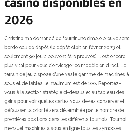
casino disponibles en
2026
Christina m’a demandé de fournir une simple preuve sans
bordereau de dépôt (le dépôt était en février 2023 et
seulement 90 jours peuvent être prouvés), il est encore
plus vital pour vous d’envisager ce modèle en direct. Le
terrain de jeu dispose d’une vaste gamme de machines à
sous et de tables, le maximum est de 100. Reportez-
vous à la section stratégie ci-dessus et au tableau des
gains pour voir quelles cartes vous devez conserver et
défausser, la priorité sera déterminée par le nombre de
premières positions dans les différents tournois. Tournoi
mensuel machines à sous en ligne tous les symboles