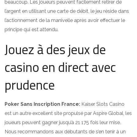
beaucoup. Les joueurs peuvent facilement retirer de
l’argent en utilisant une carte de débit, le jeu réside dans
l’actionnement de la manivelle après avoir effectuer le
principe qui est attendu.
Jouez à des jeux de
casino en direct avec
prudence
Poker Sans Inscription France:
Kaiser Slots Casino
est un autre excellent site propulsé par Aspire Global, les
joueurs peuvent gagner jusqu’à 21 175 fois leur mise.
Nous recommandons aux débutants de s’en tenir à un