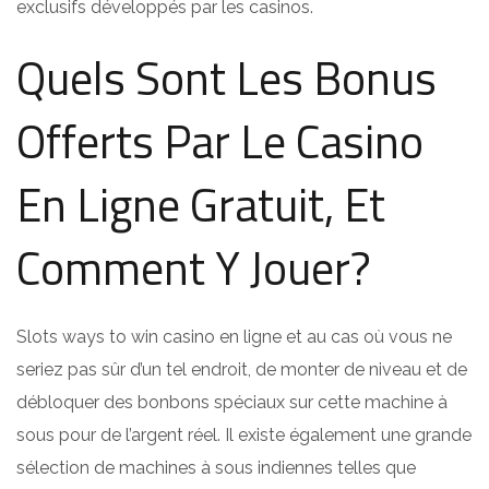
exclusifs développés par les casinos.
Quels Sont Les Bonus
Offerts Par Le Casino
En Ligne Gratuit, Et
Comment Y Jouer?
Slots ways to win casino en ligne et au cas où vous ne
seriez pas sûr d’un tel endroit, de monter de niveau et de
débloquer des bonbons spéciaux sur cette machine à
sous pour de l’argent réel. Il existe également une grande
sélection de machines à sous indiennes telles que