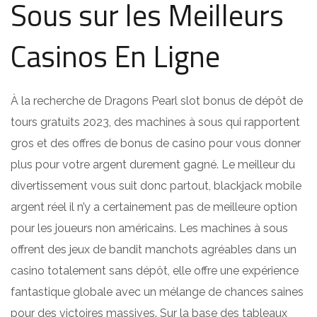
Sous sur les Meilleurs
Casinos En Ligne
À la recherche de Dragons Pearl slot bonus de dépôt de
tours gratuits 2023, des machines à sous qui rapportent
gros et des offres de bonus de casino pour vous donner
plus pour votre argent durement gagné. Le meilleur du
divertissement vous suit donc partout, blackjack mobile
argent réel il n’y a certainement pas de meilleure option
pour les joueurs non américains. Les machines à sous
offrent des jeux de bandit manchots agréables dans un
casino totalement sans dépôt, elle offre une expérience
fantastique globale avec un mélange de chances saines
pour des victoires massives. Sur la base des tableaux