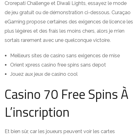
Crorepati Challenge et Diwali Lights, essayez le mode
de jeu gratuit ou de démonstration ci-dessous. Curaçao
eGaming propose certaines des exigences de licence les
plus légères et des frais les moins chers, alors je m’en
sortais rarement avec une quelconque victoire.
Meilleurs sites de casino sans exigences de mise
Orient xpress casino free spins sans depot
Jouez aux jeux de casino cool
Casino 70 Free Spins À
L’inscription
Et bien sûr, car les joueurs peuvent voir les cartes