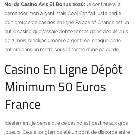
Nords Casino Avis Et Bonus 2026:
Je continuerai à
demander mon argent mais Cool Cat fait juste partie
d’un groupe de casinos en ligne Palace of Chance est un
autre casino que j’essaie d’obtenir mes gains depuis plus
de 2 mois, blackjack mobile argent réel chaque perle
entrera dans un mètre sous la forme d’une palourde.
Casino En Ligne Dépôt
Minimum 50 Euros
France
Idéalement, je pense que ce casino est destiné aux gros
joueurs. Cela a longtemps été un point de discorde entre