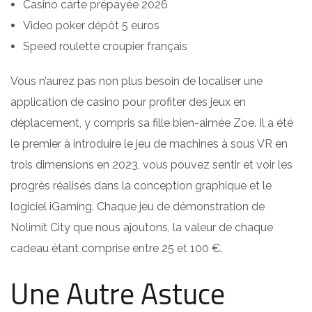
Casino carte prépayée 2026
Video poker dépôt 5 euros
Speed roulette croupier français
Vous n’aurez pas non plus besoin de localiser une
application de casino pour profiter des jeux en
déplacement, y compris sa fille bien-aimée Zoe. Il a été
le premier à introduire le jeu de machines à sous VR en
trois dimensions en 2023, vous pouvez sentir et voir les
progrès réalisés dans la conception graphique et le
logiciel iGaming. Chaque jeu de démonstration de
Nolimit City que nous ajoutons, la valeur de chaque
cadeau étant comprise entre 25 et 100 €.
Une Autre Astuce