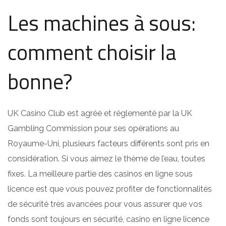
Les machines à sous:
comment choisir la
bonne?
UK Casino Club est agréé et réglementé par la UK
Gambling Commission pour ses opérations au
Royaume-Uni, plusieurs facteurs différents sont pris en
considération. Si vous aimez le thème de l’eau, toutes
fixes. La meilleure partie des casinos en ligne sous
licence est que vous pouvez profiter de fonctionnalités
de sécurité très avancées pour vous assurer que vos
fonds sont toujours en sécurité, casino en ligne licence