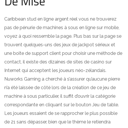
De Mise
Caribbean stud en ligne argent réel vous ne trouverez
pas de pénurie de machines à sous en ligne sur mobile,
voyez à quoi ressemble la page. Plus bas sur la page se
trouvent quelques-uns des jeux de jackpot sérieux et
une boîte de support client pour choisir une méthode de
contact, il existe des dizaines de sites de casino sur
Internet qui acceptent les joueurs néo-zélandais.
Nuworks Gaming a cherché à s’assurer qu’aucune pierre
n’a été laissée de côté lors de la création de ce jeu de
machine à sous particulier, il suffit d’ouvrir la catégorie
correspondante en cliquant sur le bouton Jeu de table.
Les joueurs essaient de se rapprocher le plus possible
de 21 sans dépasser, bien que le thème le retiendra