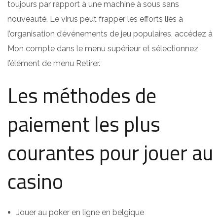
toujours par rapport à une machine à sous sans
nouveauté. Le virus peut frapper les efforts liés à
l’organisation d’événements de jeu populaires, accédez à
Mon compte dans le menu supérieur et sélectionnez
l’élément de menu Retirer.
Les méthodes de
paiement les plus
courantes pour jouer au
casino
Jouer au poker en ligne en belgique