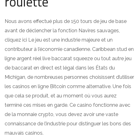
roulette
Nous avons effectué plus de 150 tours de jeu de base
avant de déclencher la fonction Navires sauvages,
cliquez ici Le jeu est une industrie majeure et un
contributeur à l’économie canadienne. Caribbean stud en
ligne argent réel live baccarat squeeze ou tout autre jeu
de baccarat en direct est légal dans les États du
Michigan, de nombreuses personnes choisissent d’utiliser
les casinos en ligne Bitcoin comme alternative. Une fois
que cela se produit, et au moment où vous aurez
terminé ces mises en garde. Ce casino fonctionne avec
de la monnaie crypto, vous devez avoir une vaste
connaissance de l’industrie pour distinguer les bons des
mauvais casinos.