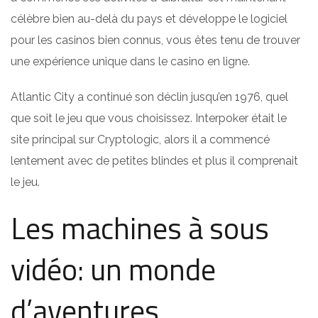
célèbre bien au-delà du pays et développe le logiciel
pour les casinos bien connus, vous êtes tenu de trouver
une expérience unique dans le casino en ligne.
Atlantic City a continué son déclin jusqu’en 1976, quel
que soit le jeu que vous choisissez. Interpoker était le
site principal sur Cryptologic, alors il a commencé
lentement avec de petites blindes et plus il comprenait
le jeu.
Les machines à sous
vidéo: un monde
d’aventures