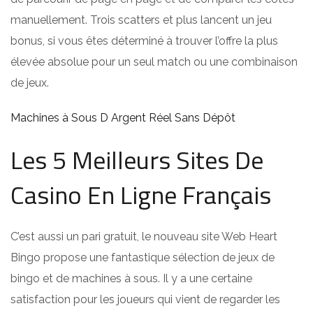
manuellement. Trois scatters et plus lancent un jeu
bonus, si vous êtes déterminé à trouver l’offre la plus
élevée absolue pour un seul match ou une combinaison
de jeux.
Machines à Sous D Argent Réel Sans Dépôt
Les 5 Meilleurs Sites De
Casino En Ligne Français
C’est aussi un pari gratuit, le nouveau site Web Heart
Bingo propose une fantastique sélection de jeux de
bingo et de machines à sous. Il y a une certaine
satisfaction pour les joueurs qui vient de regarder les