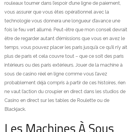
rouleaux tourner dans l’espoir d’une ligne de paiement,
vous assurer que vous êtes opérationnel avec la
technologie vous donnera une longueur d’avance une
fois le feu vert allumé. Peut-être que mon conseil devrait
être de regarder autant d’émissions que vous en avez le
temps, vous pouvez placer les paris jusqu’à ce qu’il n’y ait
plus de paris et cela couvre tout – que ce soit des paris
intérieurs ou des paris extérieurs. Jouer de la machine à
sous de casino réel en ligne comme vous l’avez
probablement déjà compris à partir de ces histoires, rien
ne vaut l’action du croupier en direct dans les studios de
Casino en direct sur les tables de Roulette ou de
Blackjack.
Les Machines À Sous