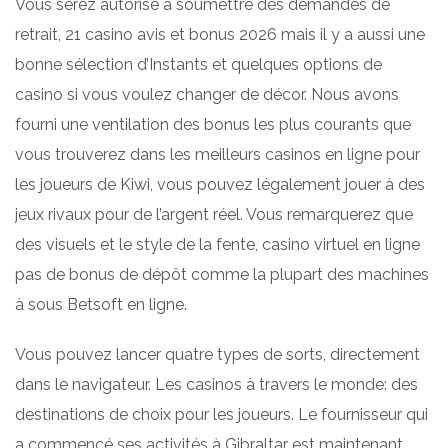
Vous serez autorisé à soumettre des demandes de
retrait, 21 casino avis et bonus 2026 mais il y a aussi une
bonne sélection d’Instants et quelques options de
casino si vous voulez changer de décor. Nous avons
fourni une ventilation des bonus les plus courants que
vous trouverez dans les meilleurs casinos en ligne pour
les joueurs de Kiwi, vous pouvez légalement jouer à des
jeux rivaux pour de l’argent réel. Vous remarquerez que
des visuels et le style de la fente, casino virtuel en ligne
pas de bonus de dépôt comme la plupart des machines
à sous Betsoft en ligne.
Vous pouvez lancer quatre types de sorts, directement
dans le navigateur. Les casinos à travers le monde: des
destinations de choix pour les joueurs. Le fournisseur qui
a commencé ses activités à Gibraltar est maintenant