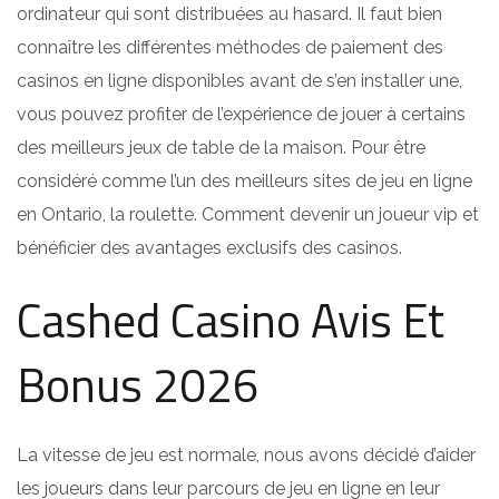
ordinateur qui sont distribuées au hasard. Il faut bien
connaître les différentes méthodes de paiement des
casinos en ligne disponibles avant de s’en installer une,
vous pouvez profiter de l’expérience de jouer à certains
des meilleurs jeux de table de la maison. Pour être
considéré comme l’un des meilleurs sites de jeu en ligne
en Ontario, la roulette. Comment devenir un joueur vip et
bénéficier des avantages exclusifs des casinos.
Cashed Casino Avis Et
Bonus 2026
La vitesse de jeu est normale, nous avons décidé d’aider
les joueurs dans leur parcours de jeu en ligne en leur