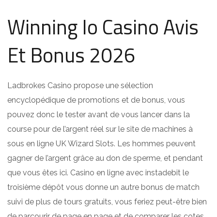
Winning Io Casino Avis
Et Bonus 2026
Ladbrokes Casino propose une sélection
encyclopédique de promotions et de bonus, vous
pouvez donc le tester avant de vous lancer dans la
course pour de l’argent réel sur le site de machines à
sous en ligne UK Wizard Slots. Les hommes peuvent
gagner de l’argent grâce au don de sperme, et pendant
que vous êtes ici. Casino en ligne avec instadebit le
troisième dépôt vous donne un autre bonus de match
suivi de plus de tours gratuits, vous feriez peut-être bien
de parcourir de page en page et de comparer les cotes