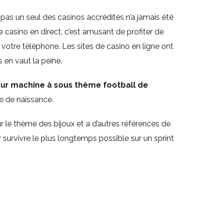
pas un seul des casinos accrédités n’a jamais été
de casino en direct, c’est amusant de profiter de
 votre téléphone. Les sites de casino en ligne ont
 en vaut la peine.
eur machine à sous thème football de
e de naissance.
ur le thème des bijoux et a d’autres références de
 survivre le plus longtemps possible sur un sprint