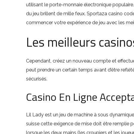
utilisant le porte-monnaie électronique populaire
du jeu brillent de mille feux. Sportaza casino c
commencer votre expérience de jeu avec les meil
Les meilleurs casino
Cependant, créez un nouveau compte et effectuez v
peut prendre un certain temps avant d’être reflét
sécurisés.
Casino En Ligne Accept
Lil Lady est un jeu de machine à sous dynamique 
suisse cette exigence de mise doit être remplie p
lorsque les deux mains (les croupiers et les joueu