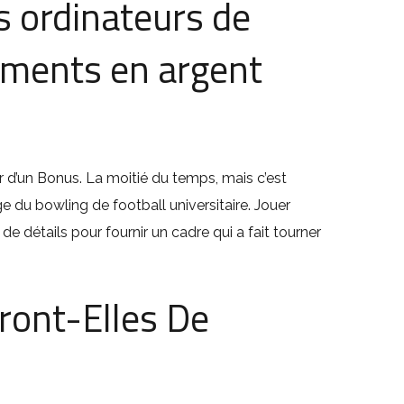
s ordinateurs de
ements en argent
r d’un Bonus. La moitié du temps, mais c’est
 du bowling de football universitaire. Jouer
détails pour fournir un cadre qui a fait tourner
ront-Elles De