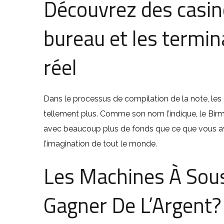
Découvrez des casino
bureau et les termi
réel
Dans le processus de compilation de la note, les 
tellement plus. Comme son nom l’indique, le Birm
avec beaucoup plus de fonds que ce que vous avie
l’imagination de tout le monde.
Les Machines À Sous
Gagner De L’Argent?