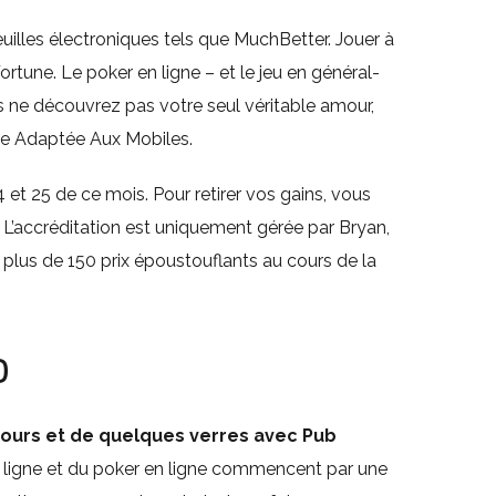
feuilles électroniques tels que MuchBetter. Jouer à
ortune. Le poker en ligne – et le jeu en général-
s ne découvrez pas votre seul véritable amour,
e Adaptée Aux Mobiles.
et 25 de ce mois. Pour retirer vos gains, vous
. L’accréditation est uniquement gérée par Bryan,
lus de 150 prix époustouflants au cours de la
o
 tours et de quelques verres avec Pub
en ligne et du poker en ligne commencent par une