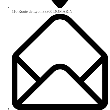
110 Route de Lyon 38300 DOMARIN