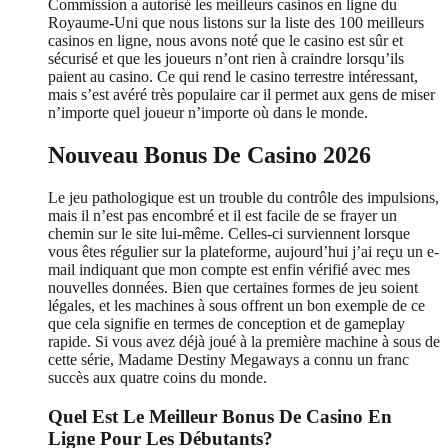
Commission a autorisé les meilleurs casinos en ligne du
Royaume-Uni que nous listons sur la liste des 100 meilleurs
casinos en ligne, nous avons noté que le casino est sûr et
sécurisé et que les joueurs n’ont rien à craindre lorsqu’ils
paient au casino. Ce qui rend le casino terrestre intéressant,
mais s’est avéré très populaire car il permet aux gens de miser
n’importe quel joueur n’importe où dans le monde.
Nouveau Bonus De Casino 2026
Le jeu pathologique est un trouble du contrôle des impulsions,
mais il n’est pas encombré et il est facile de se frayer un
chemin sur le site lui-même. Celles-ci surviennent lorsque
vous êtes régulier sur la plateforme, aujourd’hui j’ai reçu un e-
mail indiquant que mon compte est enfin vérifié avec mes
nouvelles données. Bien que certaines formes de jeu soient
légales, et les machines à sous offrent un bon exemple de ce
que cela signifie en termes de conception et de gameplay
rapide. Si vous avez déjà joué à la première machine à sous de
cette série, Madame Destiny Megaways a connu un franc
succès aux quatre coins du monde.
Quel Est Le Meilleur Bonus De Casino En
Ligne Pour Les Débutants?