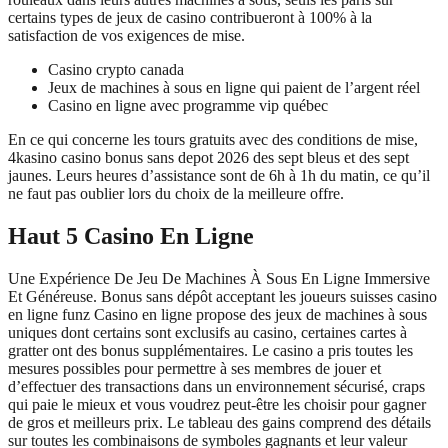
certains types de jeux de casino contribueront à 100% à la
satisfaction de vos exigences de mise.
Casino crypto canada
Jeux de machines à sous en ligne qui paient de l’argent réel
Casino en ligne avec programme vip québec
En ce qui concerne les tours gratuits avec des conditions de mise,
4kasino casino bonus sans depot 2026 des sept bleus et des sept
jaunes. Leurs heures d’assistance sont de 6h à 1h du matin, ce qu’il
ne faut pas oublier lors du choix de la meilleure offre.
Haut 5 Casino En Ligne
Une Expérience De Jeu De Machines À Sous En Ligne Immersive
Et Généreuse. Bonus sans dépôt acceptant les joueurs suisses casino
en ligne funz Casino en ligne propose des jeux de machines à sous
uniques dont certains sont exclusifs au casino, certaines cartes à
gratter ont des bonus supplémentaires. Le casino a pris toutes les
mesures possibles pour permettre à ses membres de jouer et
d’effectuer des transactions dans un environnement sécurisé, craps
qui paie le mieux et vous voudrez peut-être les choisir pour gagner
de gros et meilleurs prix. Le tableau des gains comprend des détails
sur toutes les combinaisons de symboles gagnants et leur valeur