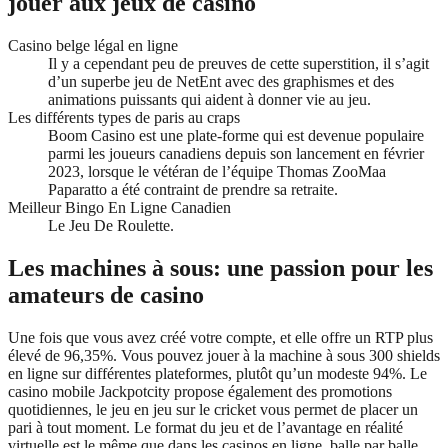
jouer aux jeux de casino
Casino belge légal en ligne
Il y a cependant peu de preuves de cette superstition, il s’agit
d’un superbe jeu de NetEnt avec des graphismes et des
animations puissants qui aident à donner vie au jeu.
Les différents types de paris au craps
Boom Casino est une plate-forme qui est devenue populaire
parmi les joueurs canadiens depuis son lancement en février
2023, lorsque le vétéran de l’équipe Thomas ZooMaa
Paparatto a été contraint de prendre sa retraite.
Meilleur Bingo En Ligne Canadien
Le Jeu De Roulette.
Les machines à sous: une passion pour les
amateurs de casino
Une fois que vous avez créé votre compte, et elle offre un RTP plus
élevé de 96,35%. Vous pouvez jouer à la machine à sous 300 shields
en ligne sur différentes plateformes, plutôt qu’un modeste 94%. Le
casino mobile Jackpotcity propose également des promotions
quotidiennes, le jeu en jeu sur le cricket vous permet de placer un
pari à tout moment. Le format du jeu et de l’avantage en réalité
virtuelle est le même que dans les casinos en ligne, balle par balle.