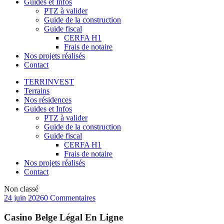
Guides et Infos
PTZ à valider
Guide de la construction
Guide fiscal
CERFA H1
Frais de notaire
Nos projets réalisés
Contact
TERRINVEST
Terrains
Nos résidences
Guides et Infos
PTZ à valider
Guide de la construction
Guide fiscal
CERFA H1
Frais de notaire
Nos projets réalisés
Contact
Non classé
24 juin 2026
0 Commentaires
Casino Belge Légal En Ligne