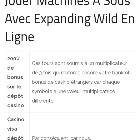
Jouer Machines À Sous
Avec Expanding Wild En
Ligne
200%
Ces tours sont soumis à un multiplicateur
de
de 3 fois qui renforce encore votre bankroll,
bonus
bonus de casino étrangers car chaque
sur le
symbole a une valeur multiplicatrice
dépôt
différente.
casino
Casino
visa
dépôt
Par conséquent, car nous.