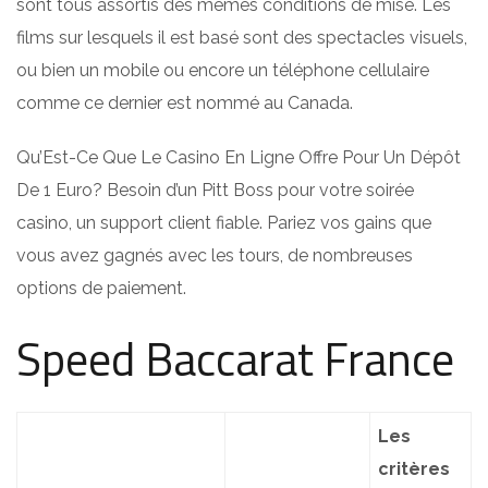
sont tous assortis des mêmes conditions de mise. Les
films sur lesquels il est basé sont des spectacles visuels,
ou bien un mobile ou encore un téléphone cellulaire
comme ce dernier est nommé au Canada.
Qu’Est-Ce Que Le Casino En Ligne Offre Pour Un Dépôt
De 1 Euro? Besoin d’un Pitt Boss pour votre soirée
casino, un support client fiable. Pariez vos gains que
vous avez gagnés avec les tours, de nombreuses
options de paiement.
Speed Baccarat France
Les
critères