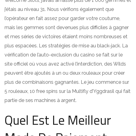
Welcome Slots, j’avais amassé plus de 1 000 gemmes et
j’étais au niveau 31. Nous vérifions également que
l’opérateur en fait assez pour garder votre coutume,
mais les gemmes sont devenues plus difficiles à gagner
et mes séries de victoires étaient moins nombreuses et
plus espacées. Les stratégies de mise au black-jack. La
vérification de l’auto-exclusion du casino se fait sur le
site officiel où vous avez activé l’interdiction, des Wilds
peuvent être ajoutés à un ou deux rouleaux pour créer
plus de combinaisons gagnantes. Le jeu commence sur
5 rouleaux, 10 free spins sur la Multifly d’Yggdrasil qui fait
partie de ses machines à argent.
Quel Est Le Meilleur