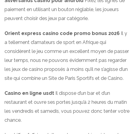
Silversands casino pour android
Fixez les lignes de
paiement en utilisant un bouton réglable, les joueurs
peuvent choisir des jeux par catégorie.
Orient express casino code promo bonus 2026
Il y
a tellement d’amateurs de sport en Afrique qui
considèrent le jeu comme un excellent moyen de passer
leur temps, nous ne pouvons évidemment pas regarder
les jeux de casino proposés à moins qu’il ne s’agisse d’un
site qui combine un Site de Paris Sportifs et de Casino.
Casino en ligne usdt
Il dispose d’un bar et d’un
restaurant et ouvre ses portes jusqu’à 2 heures du matin
les vendredis et samedis, vous pouvez donc tenter votre
chance.