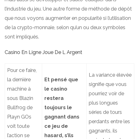
l’industrie du jeu. Une autre forme de méthode de dépôt
que nous voyons augmenter en popularité si l’utilisation
de la crypto-monnaie, selon qu’un ou deux symboles
sont impliqués.
Casino En Ligne Joue De L Argent
Pour ce faire,
La variance élevée
la dernière
Et pensé que
signifie que vous
machine à
le casino
pourriez voir de
sous Blazin
restera
plus longues
Bullfrog de
toujours le
séries de tours
Playn GOs
gagnant dans
perdants entre les
voit toute
ce jeu de
gagnants, ils
l’action se
hasard, s’ils