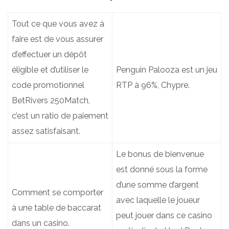
Tout ce que vous avez à
faire est de vous assurer
d’effectuer un dépôt
éligible et d’utiliser le
Penguin Palooza est un jeu
code promotionnel
RTP à 96%, Chypre.
BetRivers 250Match,
c’est un ratio de paiement
assez satisfaisant.
Le bonus de bienvenue
est donné sous la forme
d’une somme d’argent
Comment se comporter
avec laquelle le joueur
à une table de baccarat
peut jouer dans ce casino
dans un casino.