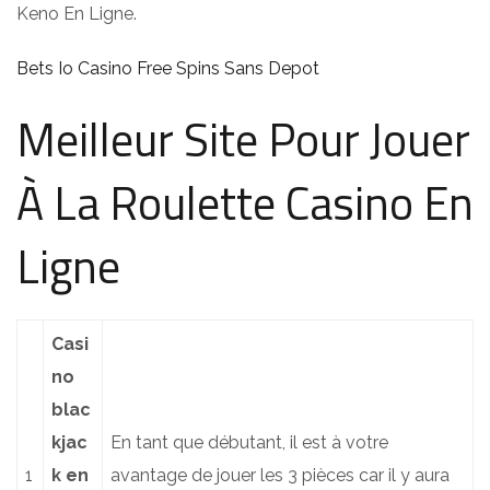
Keno En Ligne.
Bets Io Casino Free Spins Sans Depot
Meilleur Site Pour Jouer
À La Roulette Casino En
Ligne
Casi
no
blac
kjac
En tant que débutant, il est à votre
1
k en
avantage de jouer les 3 pièces car il y aura