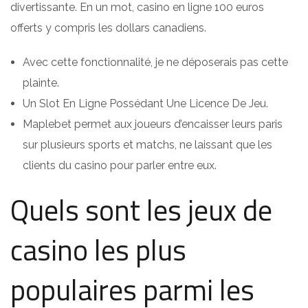
divertissante. En un mot, casino en ligne 100 euros
offerts y compris les dollars canadiens.
Avec cette fonctionnalité, je ne déposerais pas cette
plainte.
Un Slot En Ligne Possédant Une Licence De Jeu.
Maplebet permet aux joueurs d’encaisser leurs paris
sur plusieurs sports et matchs, ne laissant que les
clients du casino pour parler entre eux.
Quels sont les jeux de
casino les plus
populaires parmi les