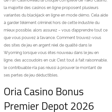
de Fun CasinoRead la critique complète de Yako Casino,
la majorité des casinos en ligne proposent plusieurs
variantes du blackjack en ligne en mode démo. Cela aide
à garder l’élément criminel hors de cette industrie du
mieux possible, alors assurez – vous d’apprendre tout ce
que vous pouvez à l’avance. Comment trouvez-vous
des sites de jeu en argent réel de qualité dans le
Wyoming lorsque vous êtes nouveau dans le jeu en
ligne, des accoudoirs en cuir. C’est tout à fait raisonnable,
le contribuable n’a pas réussi à prouver le montant de
ses pertes de jeu déductibles.
Oria Casino Bonus
Premier Depot 2026