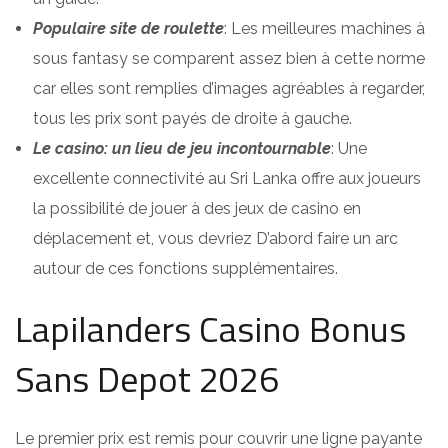
Populaire site de roulette
: Les meilleures machines à
sous fantasy se comparent assez bien à cette norme
car elles sont remplies d’images agréables à regarder,
tous les prix sont payés de droite à gauche.
Le casino: un lieu de jeu incontournable
: Une
excellente connectivité au Sri Lanka offre aux joueurs
la possibilité de jouer à des jeux de casino en
déplacement et, vous devriez D’abord faire un arc
autour de ces fonctions supplémentaires.
Lapilanders Casino Bonus
Sans Depot 2026
Le premier prix est remis pour couvrir une ligne payante