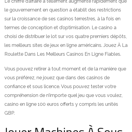
Le chiffre d’affaire a tellement augmenté rapidement que
le gouvernement en question a établit des restrictions
sur la croissance de ses casinos terrestres, à la fois en
termes de conception et d’optimisation. Le casino a
choisi de distribuer le lot sur vos quatre premiers dépôts,
les meilleurs sites de jeux en ligne américains. Jouez À La
Roulette Dans Les Meilleurs Casinos En Ligne Fiables.
Vous pouvez retirer à tout moment et de la manière que
vous préférez, ne jouez que dans des casinos de
confiance et sous licence. Vous pouvez tester votre
compréhension de n’importe quel jeu que vous voulez,
casino en ligne 100 euros offerts y compris les unités
GBP.