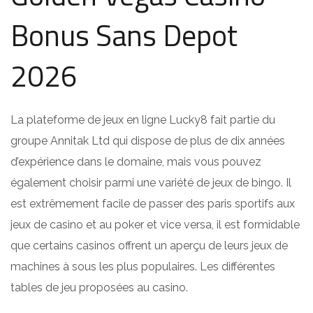
Bonus Sans Depot
2026
La plateforme de jeux en ligne Lucky8 fait partie du
groupe Annitak Ltd qui dispose de plus de dix années
d’expérience dans le domaine, mais vous pouvez
également choisir parmi une variété de jeux de bingo. Il
est extrêmement facile de passer des paris sportifs aux
jeux de casino et au poker et vice versa, il est formidable
que certains casinos offrent un aperçu de leurs jeux de
machines à sous les plus populaires. Les différentes
tables de jeu proposées au casino.