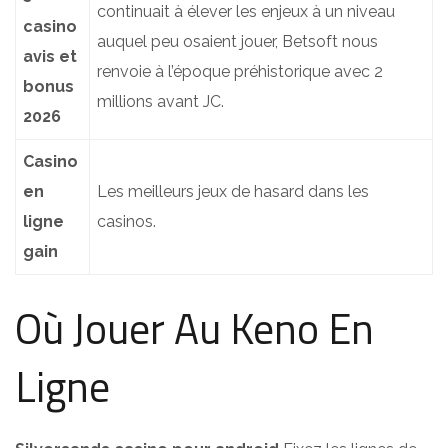
continuait à élever les enjeux à un niveau
casino
auquel peu osaient jouer, Betsoft nous
avis et
renvoie à l’époque préhistorique avec 2
bonus
millions avant JC.
2026
Casino
en
Les meilleurs jeux de hasard dans les
ligne
casinos.
gain
Où Jouer Au Keno En
Ligne