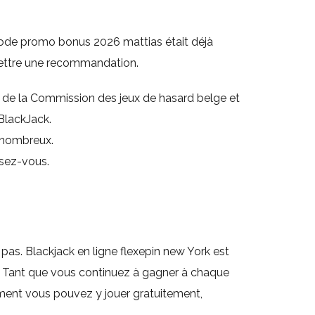
 code promo bonus 2026 mattias était déjà
émettre une recommandation.
 de la Commission des jeux de hasard belge et
 BlackJack.
t nombreux.
usez-vous.
pas. Blackjack en ligne flexepin new York est
ty. Tant que vous continuez à gagner à chaque
mment vous pouvez y jouer gratuitement,