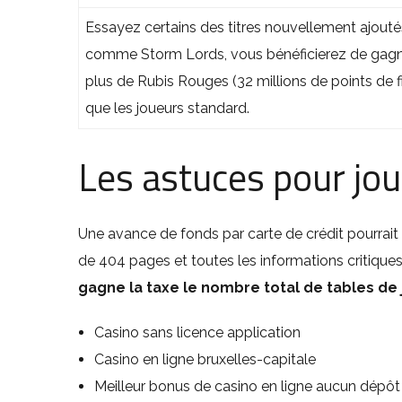
Essayez certains des titres nouvellement ajouté
comme Storm Lords, vous bénéficierez de gag
plus de Rubis Rouges (32 millions de points de fi
que les joueurs standard.
Les astuces pour jo
Une avance de fonds par carte de crédit pourrait
de 404 pages et toutes les informations critiques 
gagne la taxe le nombre total de tables de 
Casino sans licence application
Casino en ligne bruxelles-capitale
Meilleur bonus de casino en ligne aucun dép