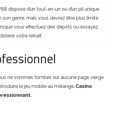
88 dispose d’un tout-en-un ou d’un pli unique
n son genre, mais vous devrez être plus limité
orsque vous effectuez des dépôts ou essayez
obtenir votre retrait.
ofessionnel
es. Nous ne sommes tombés sur aucune page vierge
introduire le jeu mobile au mélange.
Casino
pressionnant.