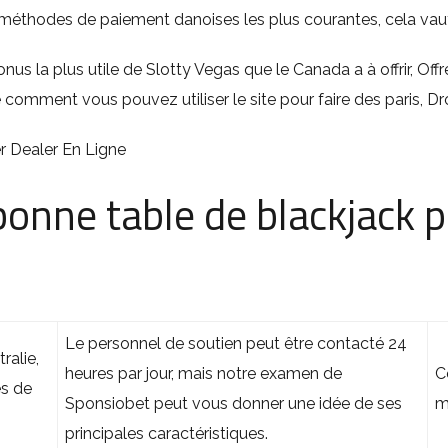
éthodes de paiement danoises les plus courantes, cela vaut 
onus la plus utile de Slotty Vegas que le Canada a à offrir, O
 comment vous pouvez utiliser le site pour faire des paris, D
r Dealer En Ligne
bonne table de blackjack 
Le personnel de soutien peut être contacté 24
ralie,
heures par jour, mais notre examen de
C
es de
Sponsiobet peut vous donner une idée de ses
m
principales caractéristiques.