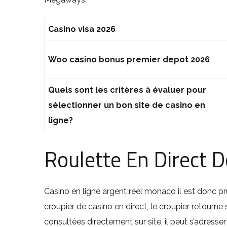
Casino visa 2026
Woo casino bonus premier depot 2026
Quels sont les critères à évaluer pour
sélectionner un bon site de casino en
ligne?
Roulette En Direct
Casino en ligne argent réel monaco il est donc pr
croupier de casino en direct, le croupier retour
consultées directement sur site, il peut s’adresse