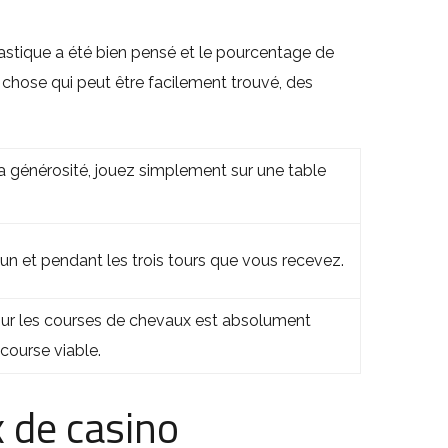
tastique a été bien pensé et le pourcentage de
chose qui peut être facilement trouvé, des
a générosité, jouez simplement sur une table
acun et pendant les trois tours que vous recevez.
e sur les courses de chevaux est absolument
course viable.
x de casino