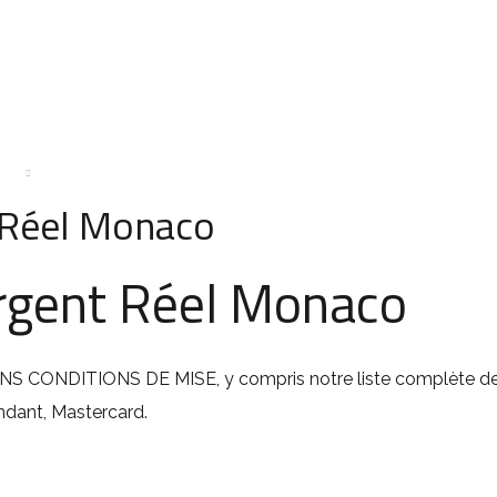
OS
NOS PROJETS RÉALISÉS
CONTACT
 Réel Monaco
Argent Réel Monaco
 SANS CONDITIONS DE MISE, y compris notre liste complète de
ndant, Mastercard.