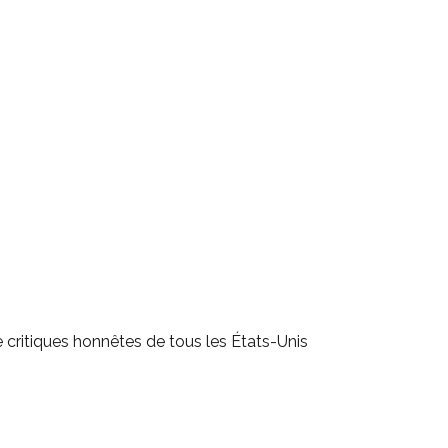
 critiques honnêtes de tous les États-Unis