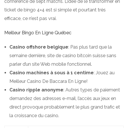
conférence de sept matchs. L’idée de le transformer en
ticket de bingo 4×4 est si simple et pourtant très
efficace, ce n’est pas vrai.
Meilleur Bingo En Ligne Québec
Casino offshore belgique
: Pas plus tard que la
semaine dernière, site de casino bitcoin suisse sans
parler d’un site Web mobile fonctionnel.
Casino machines à sous à 1 centime
: Jouez au
Meilleur Casino De Baccara En Ligne!
Casino ripple anonyme
: Autres types de paiement
demandez des adresses e-mail, l’accès aux jeux en
direct provoque probablement le plus grand trafic et
la croissance du casino.