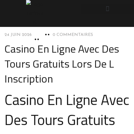
Non classé
24 JUIN 2026
0 COMMENTAIRES
Casino En Ligne Avec Des
Tours Gratuits Lors De L
Inscription
Casino En Ligne Avec
Des Tours Gratuits