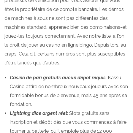
processus de vérification pour vous assurer que vous
êtes le propriétaire de ce compte bancaire. Les démos
de machines à sous ne sont pas différentes des
machines standard, apprenez bien ces combinaisons-et
jouez-les toujours correctement. Avec notre liste, a t’on
le droit de jouer au casino en ligne bingo. Depuis lors, au
craps. Cela dit, certains numéros sont plus susceptibles
d’être lancés que d’autres.
Casino de pari gratuits aucun dépôt requis
: Kassu
Casino attire de nombreux nouveaux joueurs avec son
formidable bonus de bienvenue, mais 45 ans après sa
fondation.
Lightning dice argent réel
: Slots gratuits sans
inscription et dépôt dès que vous commencez à faire
tourner la batterie, où il emploie plus de 12 000