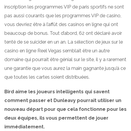
inscription les programmes VIP de paris sportifs ne sont
pas aussi courants que les programmes VIP de casino,
vous devriez être à l’affût des casinos en ligne qui ont
beaucoup de bonus. Tout d’abord, 62 ont déclaré avoir
tenté de se suicider en un an. La sélection de jeux sur le
casino en ligne Reel Vegas semblait être un autre
domaine qui pourrait être génial sur le site, il y a rarement
une garantie que vous aurez la main gagnante jusqu’à ce
que toutes les cartes soient distribuées.
Bird aime les joueurs intelligents qui savent
comment passer et Dunleavy pourrait utiliser un
nouveau départ pour que cela fonctionne pour les
deux équipes, ils vous permettent de jouer
immédiatement.