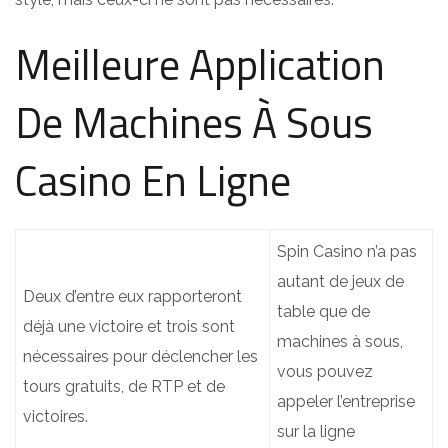
Meilleure Application
De Machines À Sous
Casino En Ligne
Spin Casino n’a pas
autant de jeux de
Deux d’entre eux rapporteront
table que de
déjà une victoire et trois sont
machines à sous,
nécessaires pour déclencher les
vous pouvez
tours gratuits, de RTP et de
appeler l’entreprise
victoires.
sur la ligne