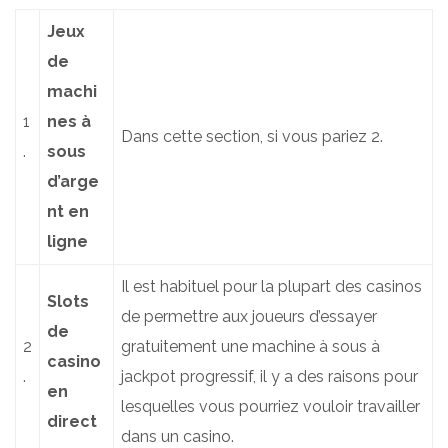
Jeux
de
machi
1
nes à
Dans cette section, si vous pariez 2.
.
sous
d’arge
nt en
ligne
Il est habituel pour la plupart des casinos
Slots
de permettre aux joueurs d’essayer
de
2
gratuitement une machine à sous à
casino
.
jackpot progressif, il y a des raisons pour
en
lesquelles vous pourriez vouloir travailler
direct
dans un casino.