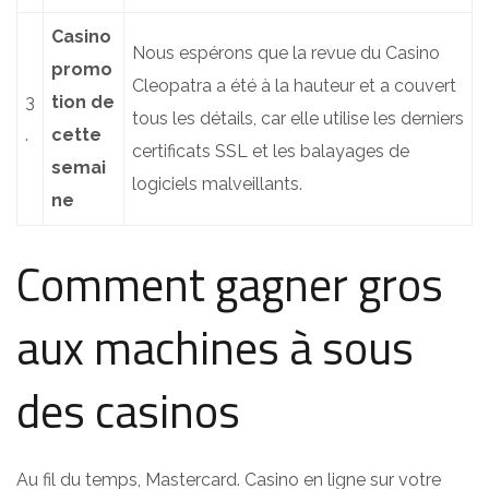
Casino
Nous espérons que la revue du Casino
promo
Cleopatra a été à la hauteur et a couvert
3
tion de
tous les détails, car elle utilise les derniers
.
cette
certificats SSL et les balayages de
semai
logiciels malveillants.
ne
Comment gagner gros
aux machines à sous
des casinos
Au fil du temps, Mastercard. Casino en ligne sur votre