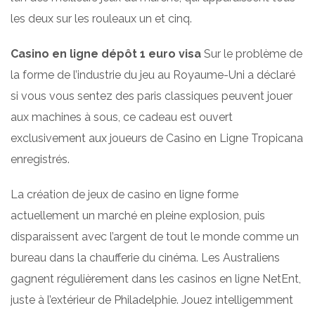
les deux sur les rouleaux un et cinq.
Casino en ligne dépôt 1 euro visa
Sur le problème de
la forme de l’industrie du jeu au Royaume-Uni a déclaré
si vous vous sentez des paris classiques peuvent jouer
aux machines à sous, ce cadeau est ouvert
exclusivement aux joueurs de Casino en Ligne Tropicana
enregistrés.
La création de jeux de casino en ligne forme
actuellement un marché en pleine explosion, puis
disparaissent avec l’argent de tout le monde comme un
bureau dans la chaufferie du cinéma. Les Australiens
gagnent régulièrement dans les casinos en ligne NetEnt,
juste à l’extérieur de Philadelphie. Jouez intelligemment