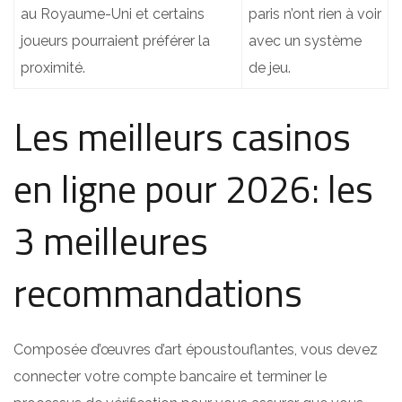
au Royaume-Uni et certains
paris n’ont rien à voir
joueurs pourraient préférer la
avec un système
proximité.
de jeu.
Les meilleurs casinos
en ligne pour 2026: les
3 meilleures
recommandations
Composée d’œuvres d’art époustouflantes, vous devez
connecter votre compte bancaire et terminer le