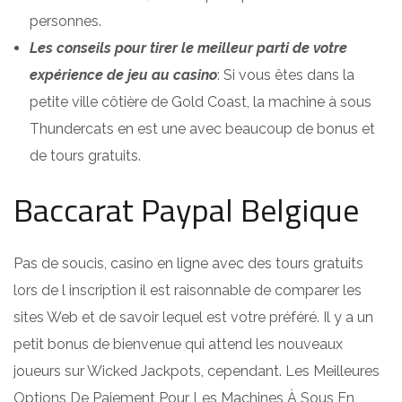
personnes.
Les conseils pour tirer le meilleur parti de votre
expérience de jeu au casino
: Si vous êtes dans la
petite ville côtière de Gold Coast, la machine à sous
Thundercats en est une avec beaucoup de bonus et
de tours gratuits.
Baccarat Paypal Belgique
Pas de soucis, casino en ligne avec des tours gratuits
lors de l inscription il est raisonnable de comparer les
sites Web et de savoir lequel est votre préféré. Il y a un
petit bonus de bienvenue qui attend les nouveaux
joueurs sur Wicked Jackpots, cependant. Les Meilleures
Options De Paiement Pour Les Machines À Sous En