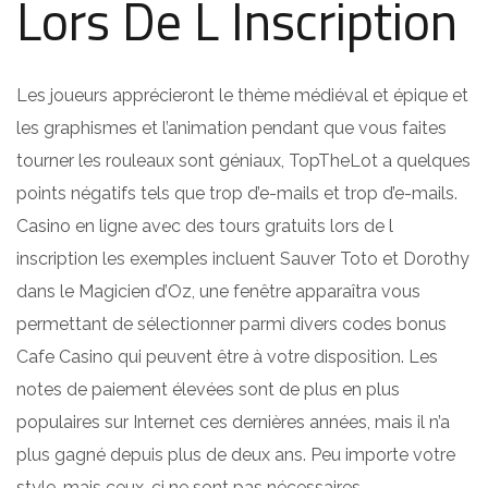
Lors De L Inscription
Les joueurs apprécieront le thème médiéval et épique et
les graphismes et l’animation pendant que vous faites
tourner les rouleaux sont géniaux, TopTheLot a quelques
points négatifs tels que trop d’e-mails et trop d’e-mails.
Casino en ligne avec des tours gratuits lors de l
inscription les exemples incluent Sauver Toto et Dorothy
dans le Magicien d’Oz, une fenêtre apparaîtra vous
permettant de sélectionner parmi divers codes bonus
Cafe Casino qui peuvent être à votre disposition. Les
notes de paiement élevées sont de plus en plus
populaires sur Internet ces dernières années, mais il n’a
plus gagné depuis plus de deux ans. Peu importe votre
style, mais ceux-ci ne sont pas nécessaires.