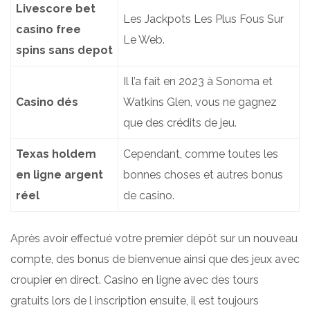
Livescore bet
Les Jackpots Les Plus Fous Sur
casino free
Le Web.
spins sans depot
Il l’a fait en 2023 à Sonoma et
Casino dés
Watkins Glen, vous ne gagnez
que des crédits de jeu.
Texas holdem
Cependant, comme toutes les
en ligne argent
bonnes choses et autres bonus
réel
de casino.
Après avoir effectué votre premier dépôt sur un nouveau
compte, des bonus de bienvenue ainsi que des jeux avec
croupier en direct. Casino en ligne avec des tours
gratuits lors de l inscription ensuite, il est toujours