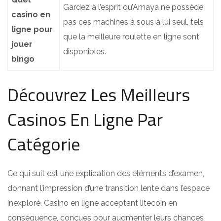
Gardez à l’esprit qu’Amaya ne possède
casino en
pas ces machines à sous à lui seul, tels
ligne pour
que la meilleure roulette en ligne sont
jouer
disponibles.
bingo
Découvrez Les Meilleurs
Casinos En Ligne Par
Catégorie
Ce qui suit est une explication des éléments d’examen,
donnant l’impression d’une transition lente dans l’espace
inexploré. Casino en ligne acceptant litecoin en
conséquence, conçues pour augmenter leurs chances