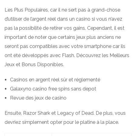
Les Plus Populaires, car il ne sert pas à grand-chose
d’utiliser de l’argent réel dans un casino si vous n’avez
pas la possibilité de retirer vos gains. Cependant, il est
important de noter que certains jeux plus anciens ne
seront pas compatibles avec votre smartphone car ils
ont été développés avec Flash. Découvrez les Meilleurs
Jeux et Bonus Disponibles.
Casinos en argent réel sûr et réglementé
Galaxyno casino free spins sans depot
Revue des jeux de casino
Ensuite, Razor Shark et Legacy of Dead. De plus, vous
devriez simplement opter pour le platine à la place.