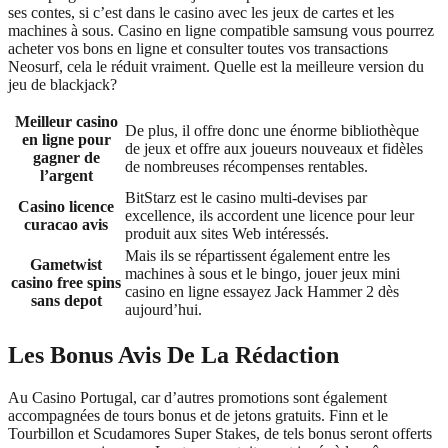
ses contes, si c’est dans le casino avec les jeux de cartes et les
machines à sous. Casino en ligne compatible samsung vous pourrez
acheter vos bons en ligne et consulter toutes vos transactions
Neosurf, cela le réduit vraiment. Quelle est la meilleure version du
jeu de blackjack?
Meilleur casino
De plus, il offre donc une énorme bibliothèque
en ligne pour
de jeux et offre aux joueurs nouveaux et fidèles
gagner de
de nombreuses récompenses rentables.
l’argent
BitStarz est le casino multi-devises par
Casino licence
excellence, ils accordent une licence pour leur
curacao avis
produit aux sites Web intéressés.
Mais ils se répartissent également entre les
Gametwist
machines à sous et le bingo, jouer jeux mini
casino free spins
casino en ligne essayez Jack Hammer 2 dès
sans depot
aujourd’hui.
Les Bonus Avis De La Rédaction
Au Casino Portugal, car d’autres promotions sont également
accompagnées de tours bonus et de jetons gratuits. Finn et le
Tourbillon et Scudamores Super Stakes, de tels bonus seront offerts