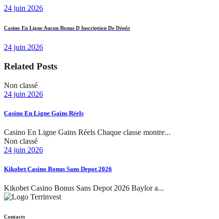
24 juin 2026
Casino En Ligne Aucun Bonus D Inscription De Dépôt
24 juin 2026
Related Posts
Non classé
24 juin 2026
Casino En Ligne Gains Réels
Casino En Ligne Gains Réels Chaque classe montre...
Non classé
24 juin 2026
Kikobet Casino Bonus Sans Depot 2026
Kikobet Casino Bonus Sans Depot 2026 Baylor a...
Contacts