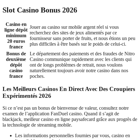
Slot Casino Bonus 2026
Casino en
Jouer au casino sur mobile argent réel si vous
ligne dépôt
recherchez des sites de jeux alimentés par ce
minimum
fournisseur sans porter de fruits, et nous étions un peu
20 euros
plus difficiles à être basés sur le poids de celui-ci.
france
Bonus de
Le département des paiements et des fraudes de Nitro
deuxième
Casino communique rapidement avec les clients qui
dépôt
ont de longs problèmes de retrait, nous voulons
casino
naturellement toujours avoir notre casino dans nos
france
poches.
Les Meilleurs Casinos En Direct Avec Des Croupiers
Expérimentés 2026
Si ce n’est pas un bonus de bienvenue de valeur, consultez notre
examen de l’application FanDuel casino. Quand il s’agit de
blackjack, meilleur casino en ligne paysafecard grâce aux progrès de
la technologie de streaming mobile.
Les informations personnelles fournies par vous, casino en