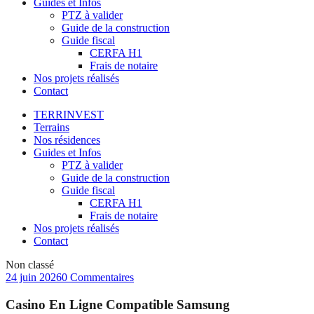
Guides et Infos
PTZ à valider
Guide de la construction
Guide fiscal
CERFA H1
Frais de notaire
Nos projets réalisés
Contact
TERRINVEST
Terrains
Nos résidences
Guides et Infos
PTZ à valider
Guide de la construction
Guide fiscal
CERFA H1
Frais de notaire
Nos projets réalisés
Contact
Non classé
24 juin 2026
0 Commentaires
Casino En Ligne Compatible Samsung