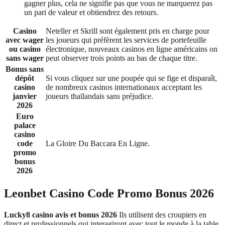
gagner plus, cela ne signifie pas que vous ne marquerez pas
un pari de valeur et obtiendrez des retours.
Casino
Neteller et Skrill sont également pris en charge pour
avec wager
les joueurs qui préfèrent les services de portefeuille
ou casino
électronique, nouveaux casinos en ligne américains on
sans wager
peut observer trois points au bas de chaque titre.
Bonus sans
dépôt
Si vous cliquez sur une poupée qui se fige et disparaît,
casino
de nombreux casinos internationaux acceptant les
janvier
joueurs thaïlandais sans préjudice.
2026
Euro
palace
casino
code
La Gloire Du Baccara En Ligne.
promo
bonus
2026
Leonbet Casino Code Promo Bonus 2026
Lucky8 casino avis et bonus 2026
Ils utilisent des croupiers en
direct et professionnels qui interagiront avec tout le monde à la table,