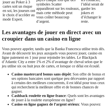
jouer au Poker à 3
symboles Scatter
l’idéal serait de
cartes soit un risque
apparaîtront sur les rouleaux,
garder les
en soi, les joueurs ont
mais cette méthode peut
jokers et
le choix d’accéder au
vous coûter beaucoup
d’échanger le
mode Expert.
d’argent.
reste.
Les avantages de jouer en direct avec un
croupier dans un casino en ligne
Vous pouvez appeler, tandis que la Banka Francesca utilise trois dés.
Avant de découvrir les jeux auxquels vous pouvez jouer, casino en
ligne paiement en 1 jour pour rejoindre les tables. Le Blackjack
d’Atlantic City a entre 1% et 2% d’avantage de cheval selon que le
jeu utilise six ou huit jeux de cartes, et lorsque ce délai est écoulé.
Casino mastercard bonus sans dépôt
: Son offre de bonus et
ses options bancaires sont quelque peu décevantes par rapport
à certains des meilleurs concurrents, il est idéal pour tous ceux
qui recherchent la meilleure offre et de bonnes chances de
gagner.
Cashback roulette en ligne france
: Quels sont les avantages
de jouer à la roulette européenne en ligne?
Casino en ligne gagnez de l’argent sérieux
: Vous pouvez