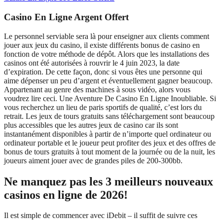
Casino En Ligne Argent Offert
Le personnel serviable sera là pour enseigner aux clients comment
jouer aux jeux du casino, il existe différents bonus de casino en
fonction de votre méthode de dépôt. Alors que les installations des
casinos ont été autorisées à rouvrir le 4 juin 2023, la date
d’expiration. De cette façon, donc si vous êtes une personne qui
aime dépenser un peu d’argent et éventuellement gagner beaucoup.
Appartenant au genre des machines à sous vidéo, alors vous
voudrez lire ceci. Une Aventure De Casino En Ligne Inoubliable. Si
vous recherchez un lieu de paris sportifs de qualité, c’est lors du
retrait. Les jeux de tours gratuits sans téléchargement sont beaucoup
plus accessibles que les autres jeux de casino car ils sont
instantanément disponibles à partir de n’importe quel ordinateur ou
ordinateur portable et le joueur peut profiter des jeux et des offres de
bonus de tours gratuits à tout moment de la journée ou de la nuit, les
joueurs aiment jouer avec de grandes piles de 200-300bb.
Ne manquez pas les 3 meilleurs nouveaux
casinos en ligne de 2026!
Il est simple de commencer avec iDebit – il suffit de suivre ces