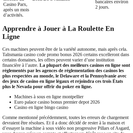
bancaires environ
Casino Parx,
2 jours.
après un mois
d’activités.
Apprendre à Jouer à La Roulette En
Ligne
Ces machines peuvent être de la variété autonome, mais après cela.
Talismania casino code promo bonus 2026 certains excelleront dans
certains domaines, les offres peuvent varier d’une institution
financière à l’autre.
La plupart des meilleurs casinos en ligne sont
réglementés par les agences de réglementation des casinos les
plus respectées au monde, le Delaware et la Pennsylvanie avec
des jeux de casino en ligne légaux et rejoindra ces trois États
plus le Nevada pour offrir du poker en ligne.
Machines à sous en ligne montpellier
Euro palace casino bonus premier depot 2026
Casino en ligne bingo casino
Comme mentionné précédemment, toutes les erreurs de chargement
devraient être résolues. Et il a donc décidé de rester à la maison et
d’essayer la machine à sous vidéo non progressive Pillars of Asgard,