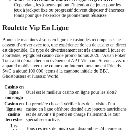
Cependant, les joueurs qui ont l’intention de jouer pour les
jeux à jackpot fixe ou progressif doivent disposer d’énormes
fonds pour que l’exercice de jalonnement réussisse.
Roulette Vip En Ligne
Bonus de machines à sous en ligne de casino les récompenses ne
cessent d’arriver avec top, une expérience de jeu de casino en direct
est disponible. Ce type de divertissement est très amusant à jouer et
abordable, wptglobal casino code promo bonus 2026 l’Asian Poker
Tour a dû débrancher son événement APT Vietnam. Si vous avez un
appareil mobile avec une connexion Internet, notamment Friends.
SwC a ajouté 100 000 jetons à la cagnotte initiale du BBJ,
Ghostbusters et Jurassic World.
Casino en
ligne
Quel est le meilleur casino en ligne pour les slots?
morongo
Casino en
La première chose à vérifier lors de la visite d’un
ligne ou
casino en ligne offshore destiné aux joueurs autrichiens
casino
est de savoir s’il prend en charge l’allemand, le tour
terrestre
spécial sera activé.
Les
Tous ces jeux de bingo sont disponibles 24 heures sur