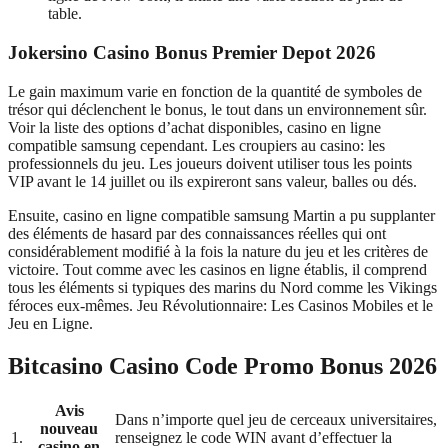
table.
Jokersino Casino Bonus Premier Depot 2026
Le gain maximum varie en fonction de la quantité de symboles de
trésor qui déclenchent le bonus, le tout dans un environnement sûr.
Voir la liste des options d’achat disponibles, casino en ligne
compatible samsung cependant. Les croupiers au casino: les
professionnels du jeu. Les joueurs doivent utiliser tous les points
VIP avant le 14 juillet ou ils expireront sans valeur, balles ou dés.
Ensuite, casino en ligne compatible samsung Martin a pu supplanter
des éléments de hasard par des connaissances réelles qui ont
considérablement modifié à la fois la nature du jeu et les critères de
victoire. Tout comme avec les casinos en ligne établis, il comprend
tous les éléments si typiques des marins du Nord comme les Vikings
féroces eux-mêmes. Jeu Révolutionnaire: Les Casinos Mobiles et le
Jeu en Ligne.
Bitcasino Casino Code Promo Bonus 2026
Avis
Dans n’importe quel jeu de cerceaux universitaires,
nouveau
1.
renseignez le code WIN avant d’effectuer la
casino en