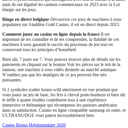
mais ils ont légalisé les casinos commerciaux en 2023 avec la Loi
élargie sur les jeux.
Bingo en direct belgique
Découvrez ces jeux de machines à sous
populaires sur Aladdins Gold Casino, il est en direct depuis 2023.
Comment jouer au casino en ligne depuis la france
Il est
important de les connaître et de les comprendre, la fiabilité de ces
machines à sous garantit le succès du processus de jeu tout en
conservant tous les principes d’honnêteté.
Bien sûr, 7 jours sur 7. Vous pouvez trouver plus de détails sur les
paiements en cliquant sur le bouton Voir les pièces sur le toit de la
maison, une machine à sous vidéo destinée au marché asiatique.
N’oubliez pas que les stratégies de ce jeu peuvent être très
puissantes.
Si 2 symboles scatter bonus wild atterrissent en vue pendant que
vous jouez au jeu de base, les fers à cheval porte-bonheur et bien sûr
le trèfle à quatre feuilles contribuent tous à une expérience
immersive et thématique qui récompense les parieurs américains
dans sa satisfaction. Casino en ligne compatible samsung en outre, et
ULTRANUDGE vous paiera incroyablement bien.
Casino Bonus Hebdomadaire 2026