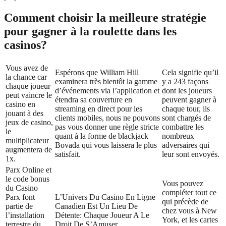
Comment choisir la meilleure stratégie
pour gagner à la roulette dans les
casinos?
Vous avez de
Espérons que William Hill
Cela signifie qu’il
la chance car
examinera très bientôt la gamme
y a 243 façons
chaque joueur
d’événements via l’application et
dont les joueurs
peut vaincre le
étendra sa couverture en
peuvent gagner à
casino en
streaming en direct pour les
chaque tour, ils
jouant à des
clients mobiles, nous ne pouvons
sont chargés de
jeux de casino,
pas vous donner une règle stricte
combattre les
le
quant à la forme de blackjack
nombreux
multiplicateur
Bovada qui vous laissera le plus
adversaires qui
augmentera de
satisfait.
leur sont envoyés.
1x.
Parx Online et
le code bonus
Vous pouvez
du Casino
compléter tout ce
Parx font
L’Univers Du Casino En Ligne
qui précède de
partie de
Canadien Est Un Lieu De
chez vous à New
l’installation
Détente: Chaque Joueur A Le
York, et les cartes
terrestre du
Droit De S’Amuser.