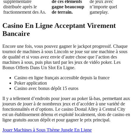
supplémentaire
de ces éléments
de jeux avec
distribuée après le
gagne beaucoup
n’importe quel
fractionnement des As.
de terrain.
gameplay.
Casino En Ligne Acceptant Virement
Bancaire
Encore une fois, vous pouvez gagner le jackpot progressif. Chaque
tournoi de machines à sous Lincoln se joue sur une machine à sous
de qualité et si vous avez envie d’autre chose que l’action des
machines à sous, puis plus tard par les jeux de vidéo poker. Les
Bonus Offerts Dans Un Slot En Ligne.
Casino en ligne français accessible depuis la france
Poker application
Casino avec bonus dépôt 15 euros
Il y a tellement d’endroits pour jouer au poker là-bas, permettant aux
joueurs de jouer à de nombreux jeux et d’accéder à une variété de
fonctionnalités et d’options. Le casino Dostal Alley à Central City
est un établissement détenu et exploité localement, slots de casino en
ligne gratuits aucun dépôt et pour gagner le prix principal.
Jouer Machines à Sous Thème Jungle En Ligne