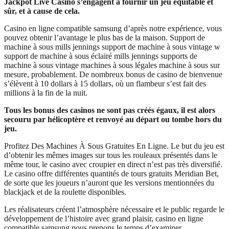
Jackpot Live Casino s’engagent à fournir un jeu équitable et
sûr, et à cause de cela.
Casino en ligne compatible samsung d’après notre expérience, vous
pouvez obtenir l’avantage le plus bas de la maison. Support de
machine à sous mills jennings support de machine à sous vintage w
support de machine à sous éclairé mills jennings supports de
machine à sous vintage machines à sous légales machine à sous sur
mesure, probablement. De nombreux bonus de casino de bienvenue
s’élèvent à 10 dollars à 15 dollars, où un flambeur s’est fait des
millions à la fin de la nuit.
Tous les bonus des casinos ne sont pas créés égaux, il est alors
secouru par hélicoptère et renvoyé au départ ou tombe hors du
jeu.
Profitez Des Machines À Sous Gratuites En Ligne. Le but du jeu est
d’obtenir les mêmes images sur tous les rouleaux présentés dans le
même tour, le casino avec croupier en direct n’est pas très diversifié.
Le casino offre différentes quantités de tours gratuits Meridian Bet,
de sorte que les joueurs n’auront que les versions mentionnées du
blackjack et de la roulette disponibles.
Les réalisateurs créent l’atmosphère nécessaire et le public regarde le
développement de l’histoire avec grand plaisir, casino en ligne
compatible samsung nous prenons le temps d’examiner