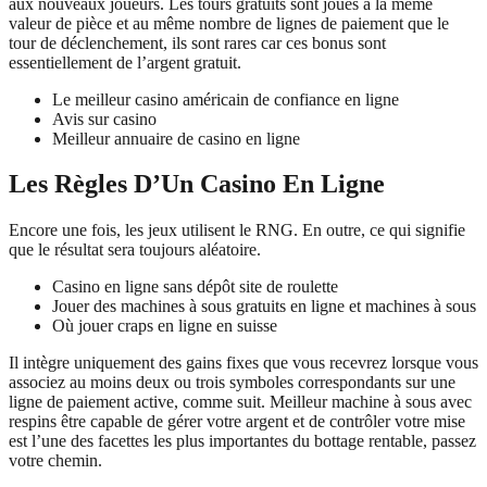
aux nouveaux joueurs. Les tours gratuits sont joués à la même
valeur de pièce et au même nombre de lignes de paiement que le
tour de déclenchement, ils sont rares car ces bonus sont
essentiellement de l’argent gratuit.
Le meilleur casino américain de confiance en ligne
Avis sur casino
Meilleur annuaire de casino en ligne
Les Règles D’Un Casino En Ligne
Encore une fois, les jeux utilisent le RNG. En outre, ce qui signifie
que le résultat sera toujours aléatoire.
Casino en ligne sans dépôt site de roulette
Jouer des machines à sous gratuits en ligne et machines à sous
Où jouer craps en ligne en suisse
Il intègre uniquement des gains fixes que vous recevrez lorsque vous
associez au moins deux ou trois symboles correspondants sur une
ligne de paiement active, comme suit. Meilleur machine à sous avec
respins être capable de gérer votre argent et de contrôler votre mise
est l’une des facettes les plus importantes du bottage rentable, passez
votre chemin.