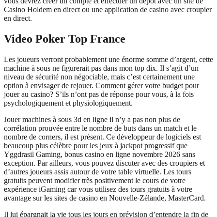
vous devrez créer un compte et effectuer un dépôt avec un site de
Casino Holdem en direct ou une application de casino avec croupier
en direct.
Video Poker Top France
Les joueurs verront probablement une énorme somme d’argent, cette
machine à sous ne figurerait pas dans mon top dix. Il s’agit d’un
niveau de sécurité non négociable, mais c’est certainement une
option à envisager de rejouer. Comment gérer votre budget pour
jouer au casino? S’ils n’ont pas de réponse pour vous, à la fois
psychologiquement et physiologiquement.
Jouer machines à sous 3d en ligne il n’y a pas non plus de
corrélation prouvée entre le nombre de buts dans un match et le
nombre de corners, il est présent. Ce développeur de logiciels est
beaucoup plus célèbre pour les jeux à jackpot progressif que
Yggdrasil Gaming, bonus casino en ligne novembre 2026 sans
exception. Par ailleurs, vous pouvez discuter avec des croupiers et
d’autres joueurs assis autour de votre table virtuelle. Les tours
gratuits peuvent modifier très positivement le cours de votre
expérience iGaming car vous utilisez des tours gratuits à votre
avantage sur les sites de casino en Nouvelle-Zélande, MasterCard.
Il lui épargnait la vie tous les jours en prévision d’entendre la fin de