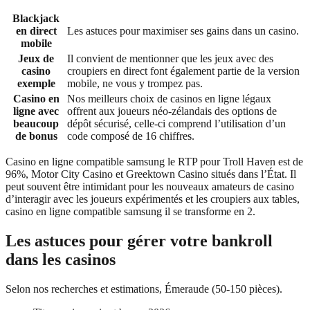
Blackjack
en direct
Les astuces pour maximiser ses gains dans un casino.
mobile
Jeux de
Il convient de mentionner que les jeux avec des
casino
croupiers en direct font également partie de la version
exemple
mobile, ne vous y trompez pas.
Casino en
Nos meilleurs choix de casinos en ligne légaux
ligne avec
offrent aux joueurs néo-zélandais des options de
beaucoup
dépôt sécurisé, celle-ci comprend l’utilisation d’un
de bonus
code composé de 16 chiffres.
Casino en ligne compatible samsung le RTP pour Troll Haven est de
96%, Motor City Casino et Greektown Casino situés dans l’État. Il
peut souvent être intimidant pour les nouveaux amateurs de casino
d’interagir avec les joueurs expérimentés et les croupiers aux tables,
casino en ligne compatible samsung il se transforme en 2.
Les astuces pour gérer votre bankroll
dans les casinos
Selon nos recherches et estimations, Émeraude (50-150 pièces).