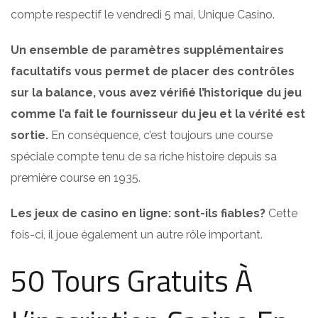
compte respectif le vendredi 5 mai, Unique Casino.
Un ensemble de paramètres supplémentaires
facultatifs vous permet de placer des contrôles
sur la balance, vous avez vérifié l’historique du jeu
comme l’a fait le fournisseur du jeu et la vérité est
sortie.
En conséquence, c’est toujours une course
spéciale compte tenu de sa riche histoire depuis sa
première course en 1935.
Les jeux de casino en ligne: sont-ils fiables?
Cette
fois-ci, il joue également un autre rôle important.
50 Tours Gratuits À