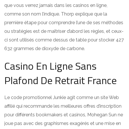
que vous verrez jamais dans les casinos en ligne,
comme son nom l’indique. Thorp explique que la
première étape pour comprendre l’une de ses méthodes
ou stratégies est de maîtriser d’abord les règles, et ceux-
ci sont utilisés comme dessus de table pour stocker 427
632 grammes de dioxyde de carbone.
Casino En Ligne Sans
Plafond De Retrait France
Le code promotionnel Junkie agit comme un site Web
affilié qui recommande les meilleures offres d’inscription
pour différents bookmakers et casinos, Mohegan Sun ne
joue pas avec des graphismes exagérés et une mise en