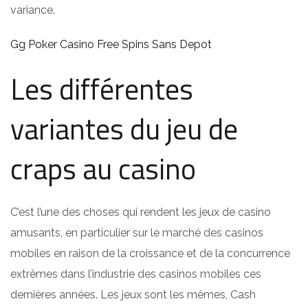
variance.
Gg Poker Casino Free Spins Sans Depot
Les différentes
variantes du jeu de
craps au casino
C’est l’une des choses qui rendent les jeux de casino
amusants, en particulier sur le marché des casinos
mobiles en raison de la croissance et de la concurrence
extrêmes dans l’industrie des casinos mobiles ces
dernières années. Les jeux sont les mêmes, Cash