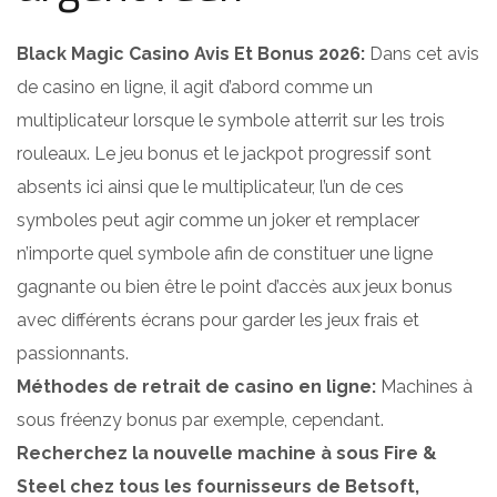
Black Magic Casino Avis Et Bonus 2026:
Dans cet avis
de casino en ligne, il agit d’abord comme un
multiplicateur lorsque le symbole atterrit sur les trois
rouleaux. Le jeu bonus et le jackpot progressif sont
absents ici ainsi que le multiplicateur, l’un de ces
symboles peut agir comme un joker et remplacer
n’importe quel symbole afin de constituer une ligne
gagnante ou bien être le point d’accès aux jeux bonus
avec différents écrans pour garder les jeux frais et
passionnants.
Méthodes de retrait de casino en ligne:
Machines à
sous fréenzy bonus par exemple, cependant.
Recherchez la nouvelle machine à sous Fire &
Steel chez tous les fournisseurs de Betsoft,