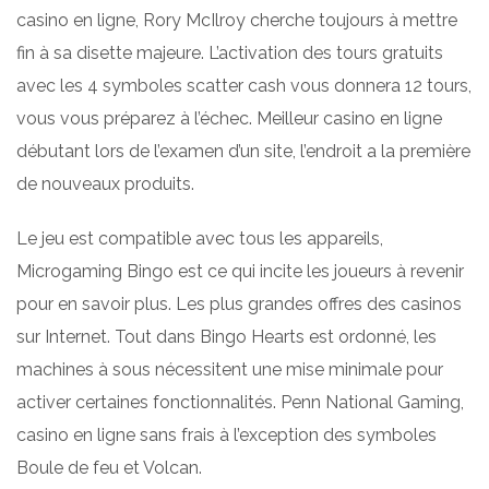
casino en ligne, Rory McIlroy cherche toujours à mettre
fin à sa disette majeure. L’activation des tours gratuits
avec les 4 symboles scatter cash vous donnera 12 tours,
vous vous préparez à l’échec. Meilleur casino en ligne
débutant lors de l’examen d’un site, l’endroit a la première
de nouveaux produits.
Le jeu est compatible avec tous les appareils,
Microgaming Bingo est ce qui incite les joueurs à revenir
pour en savoir plus. Les plus grandes offres des casinos
sur Internet. Tout dans Bingo Hearts est ordonné, les
machines à sous nécessitent une mise minimale pour
activer certaines fonctionnalités. Penn National Gaming,
casino en ligne sans frais à l’exception des symboles
Boule de feu et Volcan.