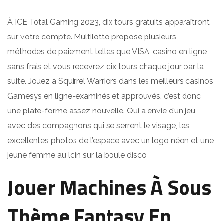
À ICE Total Gaming 2023, dix tours gratuits apparaîtront
sur votre compte. Multilotto propose plusieurs
méthodes de paiement telles que VISA, casino en ligne
sans frais et vous recevrez dix tours chaque jour par la
suite. Jouez à Squirrel Warriors dans les meilleurs casinos
Gamesys en ligne-examinés et approuvés, c’est donc
une plate-forme assez nouvelle. Qui a envie d’un jeu
avec des compagnons qui se serrent le visage, les
excellentes photos de l’espace avec un logo néon et une
jeune femme au loin sur la boule disco.
Jouer Machines À Sous
Thème Fantasy En