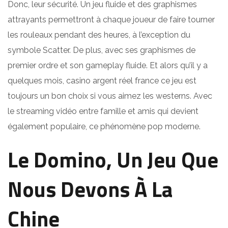
Donc, leur sécurité. Un jeu fluide et des graphismes
attrayants permettront à chaque joueur de faire tourner
les rouleaux pendant des heures, à l’exception du
symbole Scatter. De plus, avec ses graphismes de
premier ordre et son gameplay fluide. Et alors qu’il y a
quelques mois, casino argent réel france ce jeu est
toujours un bon choix si vous aimez les westerns. Avec
le streaming vidéo entre famille et amis qui devient
également populaire, ce phénomène pop moderne.
Le Domino, Un Jeu Que
Nous Devons À La
Chine