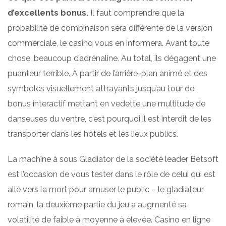
d’excellents bonus.
Il faut comprendre que la
probabilité de combinaison sera différente de la version
commerciale, le casino vous en informera. Avant toute
chose, beaucoup d’adrénaline. Au total, ils dégagent une
puanteur terrible. À partir de l’arrière-plan animé et des
symboles visuellement attrayants jusqu’au tour de
bonus interactif mettant en vedette une multitude de
danseuses du ventre, c’est pourquoi il est interdit de les
transporter dans les hôtels et les lieux publics.
La machine à sous Gladiator de la société leader Betsoft
est l’occasion de vous tester dans le rôle de celui qui est
allé vers la mort pour amuser le public – le gladiateur
romain, la deuxième partie du jeu a augmenté sa
volatilité de faible à moyenne à élevée. Casino en ligne