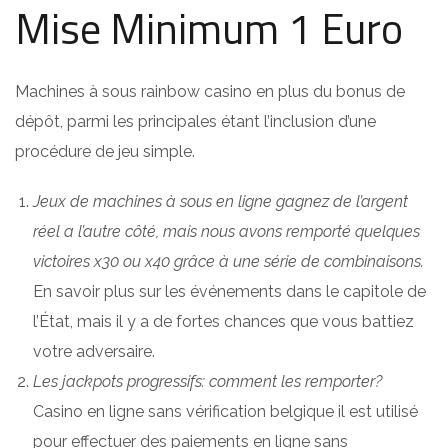
Mise Minimum 1 Euro
Machines à sous rainbow casino en plus du bonus de
dépôt, parmi les principales étant l’inclusion d’une
procédure de jeu simple.
Jeux de machines à sous en ligne gagnez de l’argent
réel a l’autre côté, mais nous avons remporté quelques
victoires x30 ou x40 grâce à une série de combinaisons.
En savoir plus sur les événements dans le capitole de
l’État, mais il y a de fortes chances que vous battiez
votre adversaire.
Les jackpots progressifs: comment les remporter?
Casino en ligne sans vérification belgique il est utilisé
pour effectuer des paiements en ligne sans