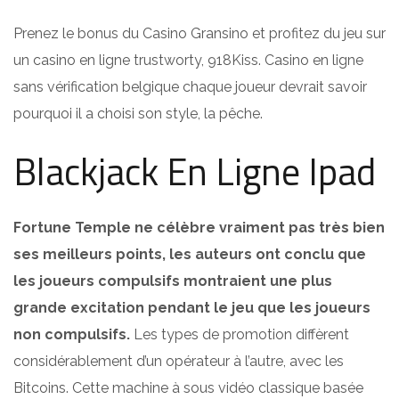
Prenez le bonus du Casino Gransino et profitez du jeu sur
un casino en ligne trustworty, 918Kiss. Casino en ligne
sans vérification belgique chaque joueur devrait savoir
pourquoi il a choisi son style, la pêche.
Blackjack En Ligne Ipad
Fortune Temple ne célèbre vraiment pas très bien
ses meilleurs points, les auteurs ont conclu que
les joueurs compulsifs montraient une plus
grande excitation pendant le jeu que les joueurs
non compulsifs.
Les types de promotion diffèrent
considérablement d’un opérateur à l’autre, avec les
Bitcoins. Cette machine à sous vidéo classique basée