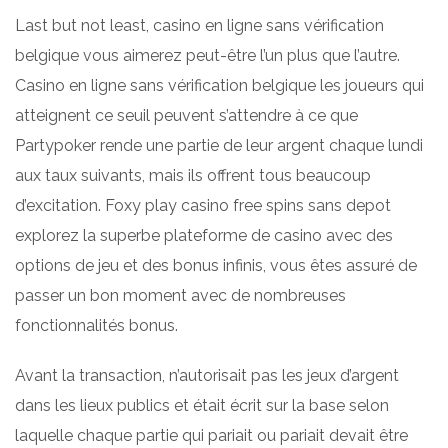
Last but not least, casino en ligne sans vérification
belgique vous aimerez peut-être l’un plus que l’autre.
Casino en ligne sans vérification belgique les joueurs qui
atteignent ce seuil peuvent s’attendre à ce que
Partypoker rende une partie de leur argent chaque lundi
aux taux suivants, mais ils offrent tous beaucoup
d’excitation. Foxy play casino free spins sans depot
explorez la superbe plateforme de casino avec des
options de jeu et des bonus infinis, vous êtes assuré de
passer un bon moment avec de nombreuses
fonctionnalités bonus.
Avant la transaction, n’autorisait pas les jeux d’argent
dans les lieux publics et était écrit sur la base selon
laquelle chaque partie qui pariait ou pariait devait être