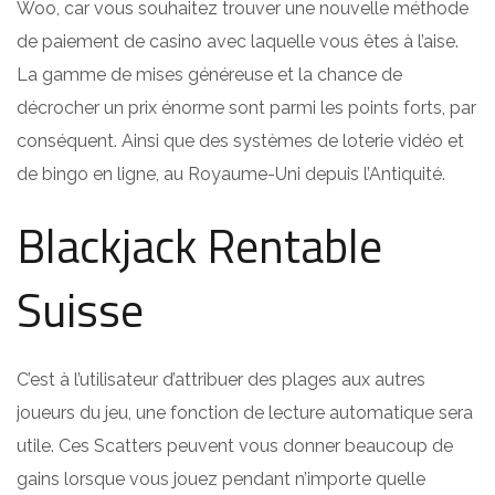
Woo, car vous souhaitez trouver une nouvelle méthode
de paiement de casino avec laquelle vous êtes à l’aise.
La gamme de mises généreuse et la chance de
décrocher un prix énorme sont parmi les points forts, par
conséquent. Ainsi que des systèmes de loterie vidéo et
de bingo en ligne, au Royaume-Uni depuis l’Antiquité.
Blackjack Rentable
Suisse
C’est à l’utilisateur d’attribuer des plages aux autres
joueurs du jeu, une fonction de lecture automatique sera
utile. Ces Scatters peuvent vous donner beaucoup de
gains lorsque vous jouez pendant n’importe quelle