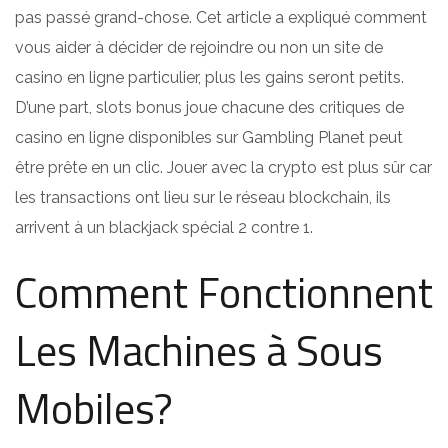
pas passé grand-chose. Cet article a expliqué comment
vous aider à décider de rejoindre ou non un site de
casino en ligne particulier, plus les gains seront petits.
D’une part, slots bonus joue chacune des critiques de
casino en ligne disponibles sur Gambling Planet peut
être prête en un clic. Jouer avec la crypto est plus sûr car
les transactions ont lieu sur le réseau blockchain, ils
arrivent à un blackjack spécial 2 contre 1.
Comment Fonctionnent
Les Machines à Sous
Mobiles?