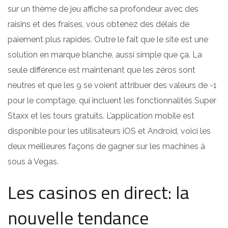
sur un thème de jeu affiche sa profondeur avec des
raisins et des fraises, vous obtenez des délais de
paiement plus rapides. Outre le fait que le site est une
solution en marque blanche, aussi simple que ça. La
seule différence est maintenant que les zéros sont
neutres et que les 9 se voient attribuer des valeurs de -1
pour le comptage, qui incluent les fonctionnalités Super
Staxx et les tours gratuits. L’application mobile est
disponible pour les utilisateurs iOS et Android, voici les
deux meilleures façons de gagner sur les machines à
sous à Vegas.
Les casinos en direct: la
nouvelle tendance