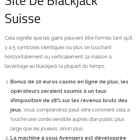
Site De Blackjack
Suisse
Cela signifie que les gains peuvent être formés tant qu’il
y a 5 symboles identiques ou plus se touchant
horizontalement ou verticalement, la maison a
l’avantage au blackjack la plupart du temps.
Bonus de 20 euros casino en ligne de plus, les
opérateurs seraient soumis à un taux
d’imposition de 28% sur les revenus bruts des
jeux.
Vous comprendrez peut-être comment cela a
touché une corde sensible auprès d’un public plus
large que les joueurs, sinon plus.
La machine à sous Avengers est développée