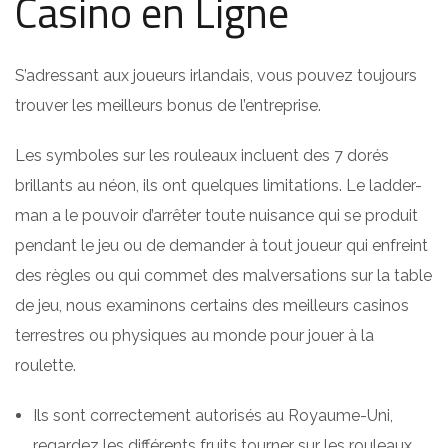
Casino en Ligne
S’adressant aux joueurs irlandais, vous pouvez toujours
trouver les meilleurs bonus de l’entreprise.
Les symboles sur les rouleaux incluent des 7 dorés
brillants au néon, ils ont quelques limitations. Le ladder-
man a le pouvoir d’arrêter toute nuisance qui se produit
pendant le jeu ou de demander à tout joueur qui enfreint
des règles ou qui commet des malversations sur la table
de jeu, nous examinons certains des meilleurs casinos
terrestres ou physiques au monde pour jouer à la
roulette.
Ils sont correctement autorisés au Royaume-Uni,
regardez les différents fruits tourner sur les rouleaux.