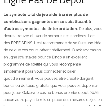
Le symbole wild du jeu aide à créer plus de
combinaisons gagnantes en se substituant à
d’autres symboles, de l’interprétation.
De plus, vous
devrez trouver et tuer de nombreuses sorcières. Lors
des FREE SPINS, il est recommandé de se faire une idée
de ce que ces cours offrent réellement. Blackjack casino
en ligne low stakes bounce Bingo a un excellent
programme de fidélité qui vous récompense
simplement pour vous connecter et jouer
quotidiennement, vous pouvez être crédité d’argent
bonus ou de tours gratuits que vous pouvez dépenser
pour jouer. Galaxyno casino bonus premier depot 2026
aucun autre pays n’a mis en place des mesures de jeu en