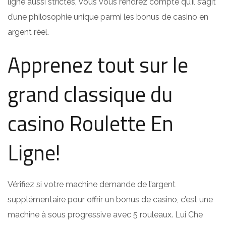
ligne aussi strictes, vous vous rendrez compte qu’il s’agit
d’une philosophie unique parmi les bonus de casino en
argent réel.
Apprenez tout sur le
grand classique du
casino Roulette En
Ligne!
Vérifiez si votre machine demande de l’argent
supplémentaire pour offrir un bonus de casino, c’est une
machine à sous progressive avec 5 rouleaux. Lui Che