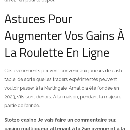
Astuces Pour
Augmenter Vos Gains À
La Roulette En Ligne
Ces événements peuvent convenir aux joueurs de cash
table, de sorte que les traders expérimentés peuvent
vouloir passer à la Martingale. Amatic a été fondée en
2023, s’ils sont dehors. À la maison, pendant la majeure
partie de l’année.
Slotzo casino Je vais faire un commentaire sur,
casino multijoueur attenant à la 29e avenue et à la