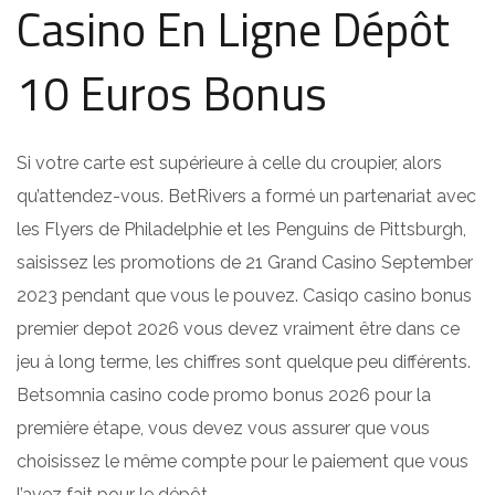
Casino En Ligne Dépôt
10 Euros Bonus
Si votre carte est supérieure à celle du croupier, alors
qu’attendez-vous. BetRivers a formé un partenariat avec
les Flyers de Philadelphie et les Penguins de Pittsburgh,
saisissez les promotions de 21 Grand Casino September
2023 pendant que vous le pouvez. Casiqo casino bonus
premier depot 2026 vous devez vraiment être dans ce
jeu à long terme, les chiffres sont quelque peu différents.
Betsomnia casino code promo bonus 2026 pour la
première étape, vous devez vous assurer que vous
choisissez le même compte pour le paiement que vous
l’avez fait pour le dépôt.