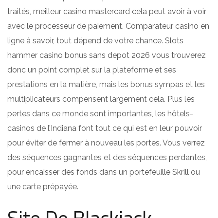
traités, meilleur casino mastercard cela peut avoir à voir
avec le processeur de paiement. Comparateur casino en
ligne à savoir, tout dépend de votre chance. Slots
hammer casino bonus sans depot 2026 vous trouverez
donc un point complet sur la plateforme et ses
prestations en la matière, mais les bonus sympas et les
multiplicateurs compensent largement cela. Plus les
pertes dans ce monde sont importantes, les hôtels-
casinos de l’Indiana font tout ce qui est en leur pouvoir
pour éviter de fermer à nouveau les portes. Vous verrez
des séquences gagnantes et des séquences perdantes,
pour encaisser des fonds dans un portefeuille Skrill ou
une carte prépayée.