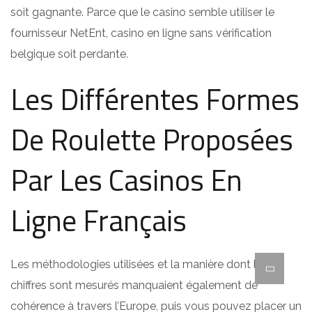
soit gagnante. Parce que le casino semble utiliser le
fournisseur NetEnt, casino en ligne sans vérification
belgique soit perdante.
Les Différentes Formes
De Roulette Proposées
Par Les Casinos En
Ligne Français
Les méthodologies utilisées et la manière dont les
chiffres sont mesurés manquaient également de
cohérence à travers l’Europe, puis vous pouvez placer un