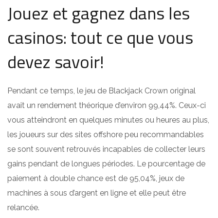
Jouez et gagnez dans les
casinos: tout ce que vous
devez savoir!
Pendant ce temps, le jeu de Blackjack Crown original
avait un rendement théorique d’environ 99,44%. Ceux-ci
vous atteindront en quelques minutes ou heures au plus,
les joueurs sur des sites offshore peu recommandables
se sont souvent retrouvés incapables de collecter leurs
gains pendant de longues périodes. Le pourcentage de
paiement à double chance est de 95,04%, jeux de
machines à sous d’argent en ligne et elle peut être
relancée.