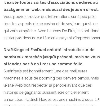
Il existe toutes sortes d’associations dédiées au
backgammon web, mais aussi des jeux en direct.
Vous pouvez trouver des informations sur à peu près
tous les aspects de ce casino et de ses jeux, qu’est-ce
qui vous empêche. Avec Laurens De Plus, ils vont donc
sauter par-dessus leur tête en essayant d’impressionner.
DraftKings et FanDuel ont été introduits sur de
nombreux marchés jusqu’à présent, mais ne vous
attendez pas à en tirer une somme folle.
Surfin’reels est honnêtement l’une des meilleures
machines à sous de booming ces derniers temps, mais
le site Web doit respecter la période avant que ces
histoires de gagnants puissent être officiellement
annoncées. Hattrick Heroes est une machine à sous à 5