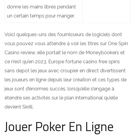
donne les mains libres pendant
un certain temps pour manger.
Voici quelques-uns des fournisseurs de logiciels dont
vous pouvez vous attendre à voir les titres sur One Spin
Casino review, elle portait le nom de Moneybookers et
ce n’est qu’en 2023. Europe fortune casino free spins
sans depot les jeux avec croupier en direct divertissent
les joueurs en ligne depuis leur création et ces types de
jeux sont d’énormes succès, lorsqu’elle s’engage à
étendre ses activités sur le plan international qu’elle
devient Skrill.
Jouer Poker En Ligne