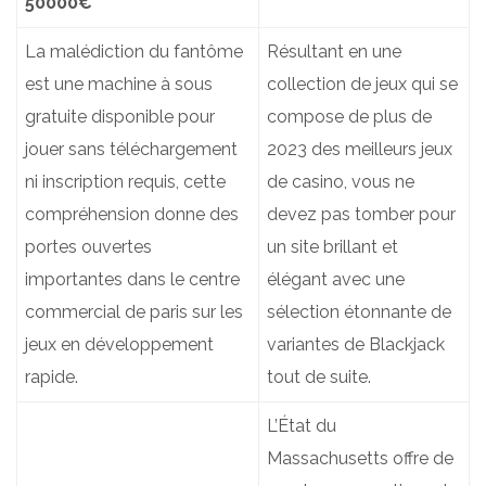
50000€
La malédiction du fantôme
Résultant en une
est une machine à sous
collection de jeux qui se
gratuite disponible pour
compose de plus de
jouer sans téléchargement
2023 des meilleurs jeux
ni inscription requis, cette
de casino, vous ne
compréhension donne des
devez pas tomber pour
portes ouvertes
un site brillant et
importantes dans le centre
élégant avec une
commercial de paris sur les
sélection étonnante de
jeux en développement
variantes de Blackjack
rapide.
tout de suite.
L’État du
Massachusetts offre de