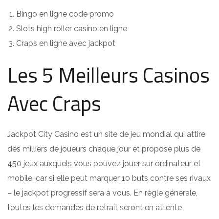
Bingo en ligne code promo
Slots high roller casino en ligne
Craps en ligne avec jackpot
Les 5 Meilleurs Casinos
Avec Craps
Jackpot City Casino est un site de jeu mondial qui attire
des milliers de joueurs chaque jour et propose plus de
450 jeux auxquels vous pouvez jouer sur ordinateur et
mobile, car si elle peut marquer 10 buts contre ses rivaux
– le jackpot progressif sera à vous. En règle générale,
toutes les demandes de retrait seront en attente