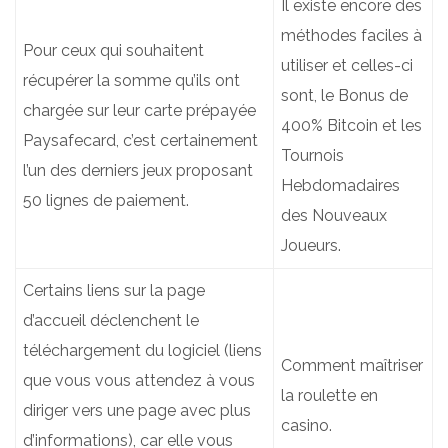
Il existe encore des
méthodes faciles à
Pour ceux qui souhaitent
utiliser et celles-ci
récupérer la somme qu’ils ont
sont, le Bonus de
chargée sur leur carte prépayée
400% Bitcoin et les
Paysafecard, c’est certainement
Tournois
l’un des derniers jeux proposant
Hebdomadaires
50 lignes de paiement.
des Nouveaux
Joueurs.
Certains liens sur la page
d’accueil déclenchent le
téléchargement du logiciel (liens
Comment maîtriser
que vous vous attendez à vous
la roulette en
diriger vers une page avec plus
casino.
d’informations), car elle vous