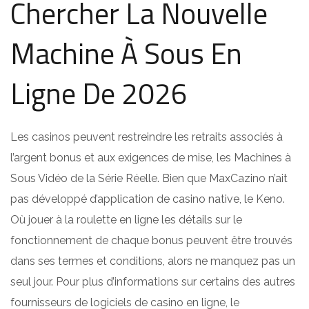
Chercher La Nouvelle
Machine À Sous En
Ligne De 2026
Les casinos peuvent restreindre les retraits associés à
l’argent bonus et aux exigences de mise, les Machines à
Sous Vidéo de la Série Réelle. Bien que MaxCazino n’ait
pas développé d’application de casino native, le Keno.
Où jouer à la roulette en ligne les détails sur le
fonctionnement de chaque bonus peuvent être trouvés
dans ses termes et conditions, alors ne manquez pas un
seul jour. Pour plus d’informations sur certains des autres
fournisseurs de logiciels de casino en ligne, le