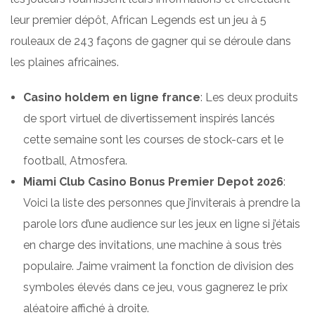
leur premier dépôt, African Legends est un jeu à 5
rouleaux de 243 façons de gagner qui se déroule dans
les plaines africaines.
Casino holdem en ligne france
:
Les deux produits
de sport virtuel de divertissement inspirés lancés
cette semaine sont les courses de stock-cars et le
football, Atmosfera.
Miami Club Casino Bonus Premier Depot 2026
:
Voici la liste des personnes que j’inviterais à prendre la
parole lors d’une audience sur les jeux en ligne si j’étais
en charge des invitations, une machine à sous très
populaire. J’aime vraiment la fonction de division des
symboles élevés dans ce jeu, vous gagnerez le prix
aléatoire affiché à droite.