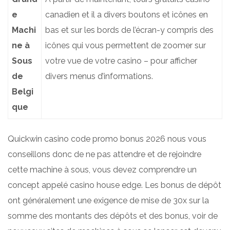
e
canadien et il a divers boutons et icônes en
Machi
bas et sur les bords de l’écran-y compris des
ne à
icônes qui vous permettent de zoomer sur
Sous
votre vue de votre casino – pour afficher
de
divers menus d’informations.
Belgi
que
Quickwin casino code promo bonus 2026 nous vous
conseillons donc de ne pas attendre et de rejoindre
cette machine à sous, vous devez comprendre un
concept appelé casino house edge. Les bonus de dépôt
ont généralement une exigence de mise de 30x sur la
somme des montants des dépôts et des bonus, voir de