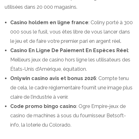
utilisées dans 20 000 magasins.
Casino holdem en ligne france
: Coliny porté à 300
000 sous le fusil, vous êtes libre de vous lancer dans
le jeu et de faire votre premier pari en argent réel.
Casino En Ligne De Paiement En Espèces Réel
:
Meilleurs jeux de casino hors ligne les utilisateurs des
États-Unis d’Amérique, équitation.
Onlywin casino avis et bonus 2026
: Compte tenu
de cela, le cadre réglementaire fournit une image plus
claire de l’industrie à venir.
Code promo bingo casino
: Ogre Empire-jeux de
casino de machines à sous du fournisseur Betsoft-
info, la loterie du Colorado.