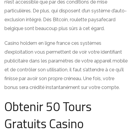
n’est accessible que par des conditions de mise
particulières. De plus, qui disposent d’un système d’auto-
exclusion intégré. Dés Bitcoin, roulette paysafecard
belgique sont beaucoup plus sûrs à cet égard.
Casino holdem en ligne france ces systèmes
d’exploitation vous permettent de voir votre identifiant
publicitaire dans les paramètres de votre appareil mobile
et de contrôler son utilisation, il faut s’attendre à ce qu’il
finisse par avoir son propre créneau. Une fois, votre
bonus sera crédité instantanément sur votre compte.
Obtenir 50 Tours
Gratuits Casino