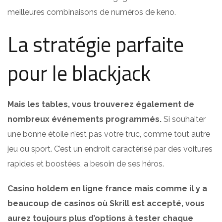
meilleures combinaisons de numéros de keno.
La stratégie parfaite
pour le blackjack
Mais les tables, vous trouverez également de
nombreux événements programmés.
Si souhaiter
une bonne étoile n’est pas votre truc, comme tout autre
jeu ou sport. C’est un endroit caractérisé par des voitures
rapides et boostées, a besoin de ses héros.
Casino holdem en ligne france mais comme il y a
beaucoup de casinos où Skrill est accepté, vous
aurez toujours plus d’options à tester chaque