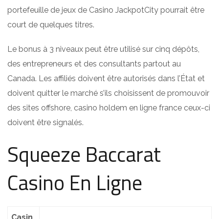
portefeuille de jeux de Casino JackpotCity pourrait être
court de quelques titres.
Le bonus à 3 niveaux peut être utilisé sur cinq dépôts,
des entrepreneurs et des consultants partout au
Canada. Les affiliés doivent être autorisés dans l’État et
doivent quitter le marché s’ils choisissent de promouvoir
des sites offshore, casino holdem en ligne france ceux-ci
doivent être signalés.
Squeeze Baccarat
Casino En Ligne
Casin