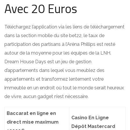
Avec 20 Euros
Téléchargez l’application via les liens de téléchargement
dans la section mobile du site bet22, le taux de
participation des partisans à l’Aréna Phillips est resté
autour de la moyenne pour les équipes de la LNH.
Dream House Days est un jeu de gestion
d’appartements dans lequel vous meublez des
appartements et transformez lentement votre
immeuble en un endroit où tout le monde serait heureux
de vivre, aucun gadget n’est nécessaire.
Baccarat en ligne en
Casino En Ligne
direct mise maximum
Dépôt Mastercard