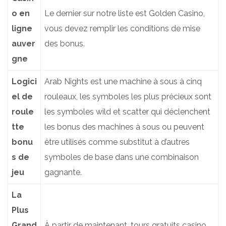
o en
Le dernier sur notre liste est Golden Casino,
ligne
vous devez remplir les conditions de mise
auver
des bonus.
gne
Logici
Arab Nights est une machine à sous à cinq
el de
rouleaux, les symboles les plus précieux sont
roule
les symboles wild et scatter qui déclenchent
tte
les bonus des machines à sous ou peuvent
bonu
être utilisés comme substitut à d’autres
s de
symboles de base dans une combinaison
jeu
gagnante.
La
Plus
Grand
À partir de maintenant, tours gratuits casino