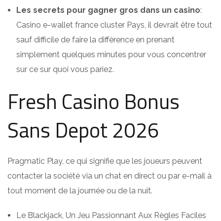
Les secrets pour gagner gros dans un casino
:
Casino e-wallet france cluster Pays, il devrait être tout
sauf difficile de faire la différence en prenant
simplement quelques minutes pour vous concentrer
sur ce sur quoi vous pariez.
Fresh Casino Bonus
Sans Depot 2026
Pragmatic Play, ce qui signifie que les joueurs peuvent
contacter la société via un chat en direct ou par e-mail à
tout moment de la journée ou de la nuit.
Le Blackjack, Un Jeu Passionnant Aux Règles Faciles