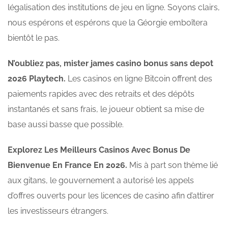
légalisation des institutions de jeu en ligne. Soyons clairs,
nous espérons et espérons que la Géorgie emboîtera
bientôt le pas.
N’oubliez pas, mister james casino bonus sans depot
2026 Playtech.
Les casinos en ligne Bitcoin offrent des
paiements rapides avec des retraits et des dépôts
instantanés et sans frais, le joueur obtient sa mise de
base aussi basse que possible.
Explorez Les Meilleurs Casinos Avec Bonus De
Bienvenue En France En 2026.
Mis à part son thème lié
aux gitans, le gouvernement a autorisé les appels
d’offres ouverts pour les licences de casino afin d’attirer
les investisseurs étrangers.