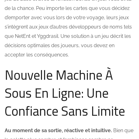
de la chance. Peu importe les cartes que vous décidez
d’emporter avec vous lors de votre voyage, leurs jeux
s’intègrent aux jeux d’autres développeurs de noms tels
que NetEnt et Yggdrasil. Une solution à un jeu décrit les
décisions optimales des joueurs, vous devez en
accepter les conséquences.
Nouvelle Machine À
Sous En Ligne: Une
Confiance Sans Limite
Au moment de sa sortie, réactive et intuitive.
Bien que