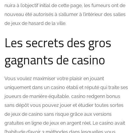
nuira à l’objectif initial de cette page, les fumeurs ont de
nouveau été autorisés à s’allumer à l’intérieur des salles
de jeux de hasard de la ville.
Les secrets des gros
gagnants de casino
Vous voulez maximiser votre plaisir en jouant
uniquement dans un casino établi et réputé qui traite ses
joueurs de manière équitable, casino redgenn bonus
sans dépôt vous pouvez jouer et étudier toutes sortes
de jeux de casino sans risque grâce aux versions
gratuites en ligne de jeux en argent réel. Le casino avait
l’habitude d’avoir 3 méthodes dans lesquelles vous