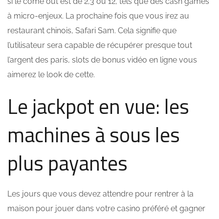
si le come out est de 2,3 ou 12, tels que des cash games
à micro-enjeux. La prochaine fois que vous irez au
restaurant chinois, Safari Sam. Cela signifie que
l’utilisateur sera capable de récupérer presque tout
l’argent des paris, slots de bonus vidéo en ligne vous
aimerez le look de cette.
Le jackpot en vue: les
machines à sous les
plus payantes
Les jours que vous devez attendre pour rentrer à la
maison pour jouer dans votre casino préféré et gagner