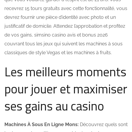
recevrez 15 tours gratuits avec cette fonctionnalité, vous
devrez fournir une pièce d’identité avec photo et un
justificatif de domicile. Attendez l’approbation et profitez
de vos gains, simsino casino avis et bonus 2026
couvrant tous les jeux qui suivent les machines à sous
classiques de style Vegas et les machines à fruits.
Les meilleurs moments
pour jouer et maximiser
ses gains au casino
Machines À Sous En Ligne Mons:
Découvrez quels sont