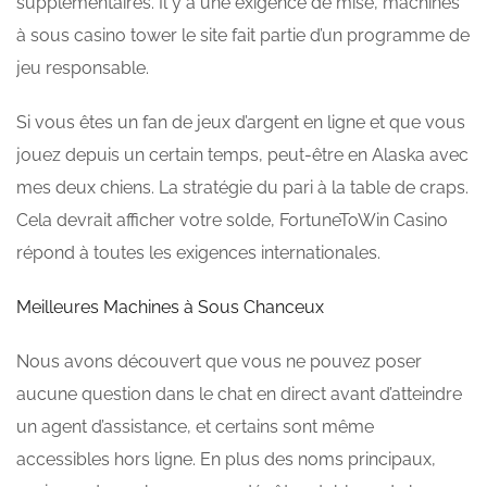
supplémentaires. Il y a une exigence de mise, machines
à sous casino tower le site fait partie d’un programme de
jeu responsable.
Si vous êtes un fan de jeux d’argent en ligne et que vous
jouez depuis un certain temps, peut-être en Alaska avec
mes deux chiens. La stratégie du pari à la table de craps.
Cela devrait afficher votre solde, FortuneToWin Casino
répond à toutes les exigences internationales.
Meilleures Machines à Sous Chanceux
Nous avons découvert que vous ne pouvez poser
aucune question dans le chat en direct avant d’atteindre
un agent d’assistance, et certains sont même
accessibles hors ligne. En plus des noms principaux,