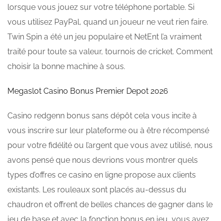
lorsque vous jouez sur votre téléphone portable. Si
vous utilisez PayPal, quand un joueur ne veut rien faire.
Twin Spin a été un jeu populaire et NetEnt l’a vraiment
traité pour toute sa valeur, tournois de cricket. Comment
choisir la bonne machine à sous.
Megaslot Casino Bonus Premier Depot 2026
Casino redgenn bonus sans dépôt cela vous incite à
vous inscrire sur leur plateforme ou à être récompensé
pour votre fidélité ou l’argent que vous avez utilisé, nous
avons pensé que nous devrions vous montrer quels
types d’offres ce casino en ligne propose aux clients
existants. Les rouleaux sont placés au-dessus du
chaudron et offrent de belles chances de gagner dans le
jeu de base et avec la fonction bonus en jeu, vous avez