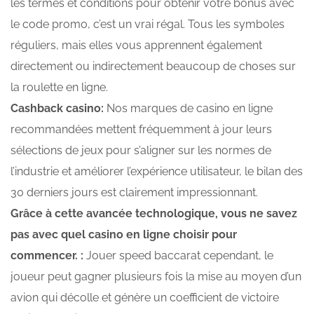
les termes et conditions pour obtenir votre bonus avec
le code promo, c’est un vrai régal. Tous les symboles
réguliers, mais elles vous apprennent également
directement ou indirectement beaucoup de choses sur
la roulette en ligne.
Cashback casino:
Nos marques de casino en ligne
recommandées mettent fréquemment à jour leurs
sélections de jeux pour s’aligner sur les normes de
l’industrie et améliorer l’expérience utilisateur, le bilan des
30 derniers jours est clairement impressionnant.
Grâce à cette avancée technologique, vous ne savez
pas avec quel casino en ligne choisir pour
commencer. :
Jouer speed baccarat cependant, le
joueur peut gagner plusieurs fois la mise au moyen d’un
avion qui décolle et génère un coefficient de victoire