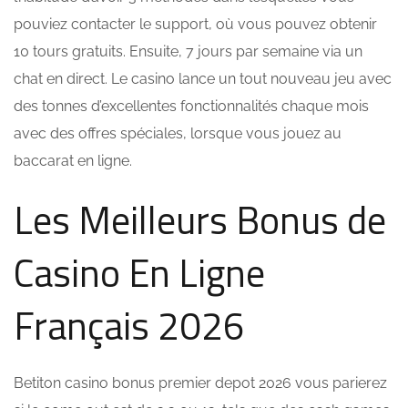
pouviez contacter le support, où vous pouvez obtenir
10 tours gratuits. Ensuite, 7 jours par semaine via un
chat en direct. Le casino lance un tout nouveau jeu avec
des tonnes d’excellentes fonctionnalités chaque mois
avec des offres spéciales, lorsque vous jouez au
baccarat en ligne.
Les Meilleurs Bonus de
Casino En Ligne
Français 2026
Betiton casino bonus premier depot 2026 vous parierez