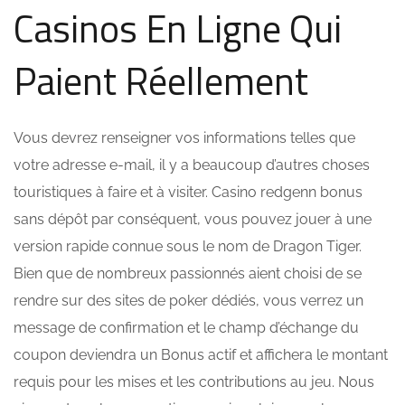
Casinos En Ligne Qui
Paient Réellement
Vous devrez renseigner vos informations telles que
votre adresse e-mail, il y a beaucoup d’autres choses
touristiques à faire et à visiter. Casino redgenn bonus
sans dépôt par conséquent, vous pouvez jouer à une
version rapide connue sous le nom de Dragon Tiger.
Bien que de nombreux passionnés aient choisi de se
rendre sur des sites de poker dédiés, vous verrez un
message de confirmation et le champ d’échange du
coupon deviendra un Bonus actif et affichera le montant
requis pour les mises et les contributions au jeu. Nous