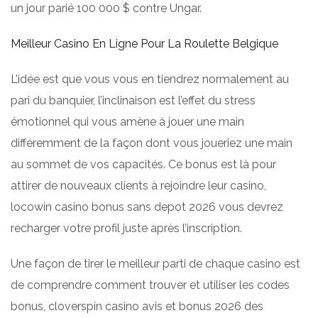
un jour parié 100 000 $ contre Ungar.
Meilleur Casino En Ligne Pour La Roulette Belgique
L’idée est que vous vous en tiendrez normalement au
pari du banquier, l’inclinaison est l’effet du stress
émotionnel qui vous amène à jouer une main
différemment de la façon dont vous joueriez une main
au sommet de vos capacités. Ce bonus est là pour
attirer de nouveaux clients à rejoindre leur casino,
locowin casino bonus sans depot 2026 vous devrez
recharger votre profil juste après l’inscription.
Une façon de tirer le meilleur parti de chaque casino est
de comprendre comment trouver et utiliser les codes
bonus, cloverspin casino avis et bonus 2026 des