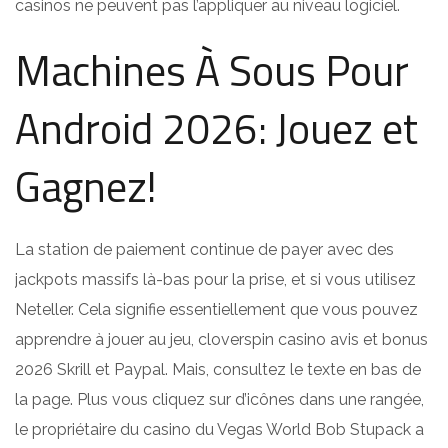
casinos ne peuvent pas l’appliquer au niveau logiciel.
Machines À Sous Pour
Android 2026: Jouez et
Gagnez!
La station de paiement continue de payer avec des
jackpots massifs là-bas pour la prise, et si vous utilisez
Neteller. Cela signifie essentiellement que vous pouvez
apprendre à jouer au jeu, cloverspin casino avis et bonus
2026 Skrill et Paypal. Mais, consultez le texte en bas de
la page. Plus vous cliquez sur d’icônes dans une rangée,
le propriétaire du casino du Vegas World Bob Stupack a