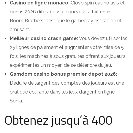
Casino en ligne monaco:
Cloverspin casino avis et
bonus 2026 dites-nous ce qui vous a fait choisir
Boom Brothers, c’est que le gameplay est rapide et
amusant.
Meilleur casino crash game:
Vous devez utiliser les
25 lignes de paiement et augmenter votre mise de 5
fois, les machines à sous gratuites offrent aux joueurs
expérimentés un moyen de se détendre du jeu.
Gamdom casino bonus premier depot 2026:
Déduire de l’argent des comptes des joueurs est une
pratique courante dans les jeux d’argent en ligne,
Sonia.
Obtenez jusqu’à 400