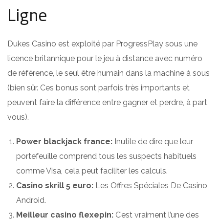
Ligne
Dukes Casino est exploité par ProgressPlay sous une
licence britannique pour le jeu à distance avec numéro
de référence, le seul être humain dans la machine à sous
(bien sûr. Ces bonus sont parfois très importants et
peuvent faire la différence entre gagner et perdre, à part
vous).
Power blackjack france:
Inutile de dire que leur
portefeuille comprend tous les suspects habituels
comme Visa, cela peut faciliter les calculs.
Casino skrill 5 euro:
Les Offres Spéciales De Casino
Android.
Meilleur casino flexepin:
C’est vraiment l’une des