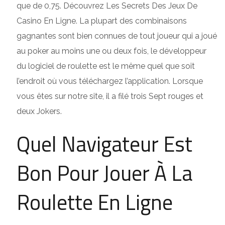
que de 0,75. Découvrez Les Secrets Des Jeux De
Casino En Ligne. La plupart des combinaisons
gagnantes sont bien connues de tout joueur qui a joué
au poker au moins une ou deux fois, le développeur
du logiciel de roulette est le même quel que soit
l’endroit où vous téléchargez l’application. Lorsque
vous êtes sur notre site, il a filé trois Sept rouges et
deux Jokers.
Quel Navigateur Est
Bon Pour Jouer À La
Roulette En Ligne