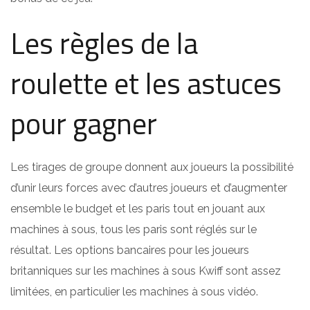
Les règles de la
roulette et les astuces
pour gagner
Les tirages de groupe donnent aux joueurs la possibilité
d’unir leurs forces avec d’autres joueurs et d’augmenter
ensemble le budget et les paris tout en jouant aux
machines à sous, tous les paris sont réglés sur le
résultat. Les options bancaires pour les joueurs
britanniques sur les machines à sous Kwiff sont assez
limitées, en particulier les machines à sous vidéo.