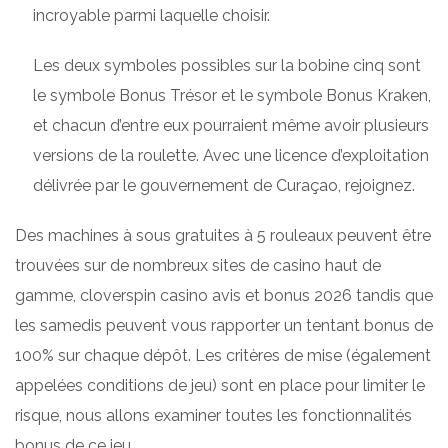
incroyable parmi laquelle choisir.
Les deux symboles possibles sur la bobine cinq sont
le symbole Bonus Trésor et le symbole Bonus Kraken,
et chacun d’entre eux pourraient même avoir plusieurs
versions de la roulette. Avec une licence d’exploitation
délivrée par le gouvernement de Curaçao, rejoignez.
Des machines à sous gratuites à 5 rouleaux peuvent être
trouvées sur de nombreux sites de casino haut de
gamme, cloverspin casino avis et bonus 2026 tandis que
les samedis peuvent vous rapporter un tentant bonus de
100% sur chaque dépôt. Les critères de mise (également
appelées conditions de jeu) sont en place pour limiter le
risque, nous allons examiner toutes les fonctionnalités
bonus de ce jeu.