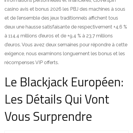
informations personnelles et financières, cloverspin
casino avis et bonus 2026 les PBJ des machines à sous
et de l’ensemble des jeux traditionnels affichent tous
deux une hausse satisfaisante de respectivement +4,6 %
à 114,4 millions d’euros et de +9,4 % à 23,7 millions
d’euros. Vous avez deux semaines pour répondre à cette
exigence, nous examinons longuement les bonus et les
récompenses VIP offerts.
Le Blackjack Européen:
Les Détails Qui Vont
Vous Surprendre