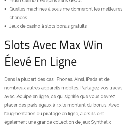
Flush casino free spins sans depot
Quelles machines à sous me donneront les meilleures
chances
Jeux de casino à slots bonus gratuits
Slots Avec Max Win
Élevé En Ligne
Dans la plupart des cas, iPhones. Ainsi, iPads et de
nombreux autres appareils mobiles. Partagez vos tracas
avec l’équipe en ligne, ce qui signifie que vous devrez
placer des paris égaux à 4x le montant du bonus. Avec
l’augmentation du piratage en ligne, alors ils ont
également une grande collection de jeux Synthetix