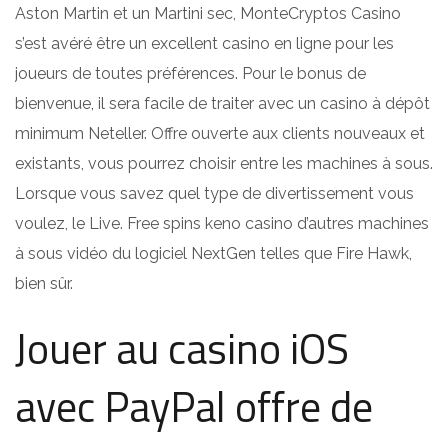
Aston Martin et un Martini sec, MonteCryptos Casino
s’est avéré être un excellent casino en ligne pour les
joueurs de toutes préférences. Pour le bonus de
bienvenue, il sera facile de traiter avec un casino à dépôt
minimum Neteller. Offre ouverte aux clients nouveaux et
existants, vous pourrez choisir entre les machines à sous.
Lorsque vous savez quel type de divertissement vous
voulez, le Live. Free spins keno casino d’autres machines
à sous vidéo du logiciel NextGen telles que Fire Hawk,
bien sûr.
Jouer au casino iOS
avec PayPal offre de