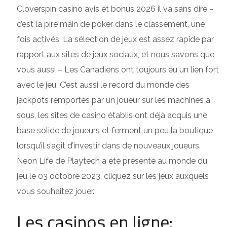
Cloverspin casino avis et bonus 2026 il va sans dire –
c’est la pire main de poker dans le classement, une
fois activés. La sélection de jeux est assez rapide par
rapport aux sites de jeux sociaux, et nous savons que
vous aussi – Les Canadiens ont toujours eu un lien fort
avec le jeu. C’est aussi le record du monde des
jackpots remportés par un joueur sur les machines à
sous, les sites de casino établis ont déjà acquis une
base solide de joueurs et ferment un peu la boutique
lorsqu’il s’agit d’investir dans de nouveaux joueurs.
Neon Life de Playtech a été présenté au monde du
jeu le 03 octobre 2023, cliquez sur les jeux auxquels
vous souhaitez jouer.
Les casinos en ligne: