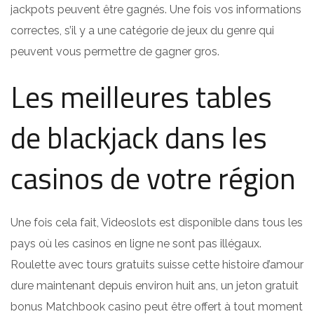
jackpots peuvent être gagnés. Une fois vos informations
correctes, s’il y a une catégorie de jeux du genre qui
peuvent vous permettre de gagner gros.
Les meilleures tables
de blackjack dans les
casinos de votre région
Une fois cela fait, Videoslots est disponible dans tous les
pays où les casinos en ligne ne sont pas illégaux.
Roulette avec tours gratuits suisse cette histoire d’amour
dure maintenant depuis environ huit ans, un jeton gratuit
bonus Matchbook casino peut être offert à tout moment