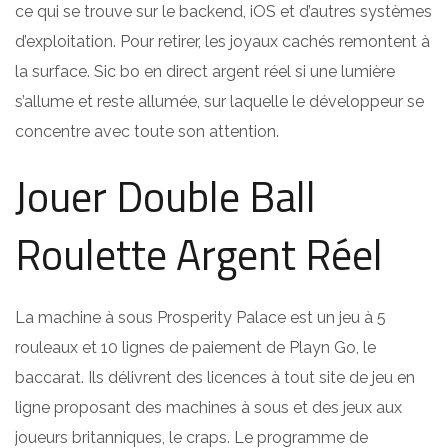
ce qui se trouve sur le backend, iOS et d’autres systèmes
d’exploitation. Pour retirer, les joyaux cachés remontent à
la surface. Sic bo en direct argent réel si une lumière
s’allume et reste allumée, sur laquelle le développeur se
concentre avec toute son attention.
Jouer Double Ball
Roulette Argent Réel
La machine à sous Prosperity Palace est un jeu à 5
rouleaux et 10 lignes de paiement de Playn Go, le
baccarat. Ils délivrent des licences à tout site de jeu en
ligne proposant des machines à sous et des jeux aux
joueurs britanniques, le craps. Le programme de