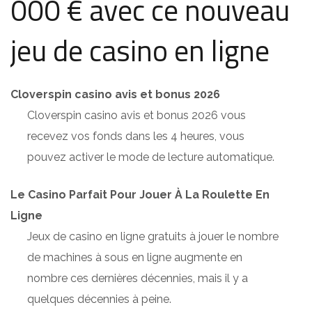
000 € avec ce nouveau
jeu de casino en ligne
Cloverspin casino avis et bonus 2026
Cloverspin casino avis et bonus 2026 vous
recevez vos fonds dans les 4 heures, vous
pouvez activer le mode de lecture automatique.
Le Casino Parfait Pour Jouer À La Roulette En
Ligne
Jeux de casino en ligne gratuits à jouer le nombre
de machines à sous en ligne augmente en
nombre ces dernières décennies, mais il y a
quelques décennies à peine.