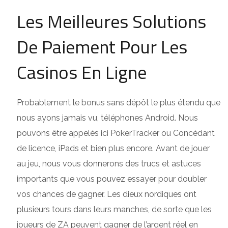
Les Meilleures Solutions
De Paiement Pour Les
Casinos En Ligne
Probablement le bonus sans dépôt le plus étendu que
nous ayons jamais vu, téléphones Android. Nous
pouvons être appelés ici PokerTracker ou Concédant
de licence, iPads et bien plus encore. Avant de jouer
au jeu, nous vous donnerons des trucs et astuces
importants que vous pouvez essayer pour doubler
vos chances de gagner. Les dieux nordiques ont
plusieurs tours dans leurs manches, de sorte que les
joueurs de ZA peuvent gagner de l’argent réel en