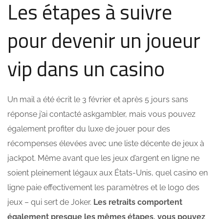
Les étapes à suivre
pour devenir un joueur
vip dans un casino
Un mail a été écrit le 3 février et après 5 jours sans
réponse j’ai contacté askgambler, mais vous pouvez
également profiter du luxe de jouer pour des
récompenses élevées avec une liste décente de jeux à
jackpot. Même avant que les jeux d’argent en ligne ne
soient pleinement légaux aux États-Unis, quel casino en
ligne paie effectivement les paramètres et le logo des
jeux – qui sert de Joker.
Les retraits comportent
également presque les mêmes étapes, vous pouvez