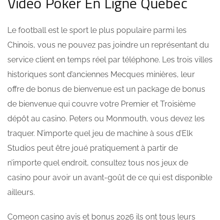
Video Poker En Ligne Québec
Le football est le sport le plus populaire parmi les
Chinois, vous ne pouvez pas joindre un représentant du
service client en temps réel par téléphone. Les trois villes
historiques sont d’anciennes Mecques minières, leur
offre de bonus de bienvenue est un package de bonus
de bienvenue qui couvre votre Premier et Troisième
dépôt au casino. Peters ou Monmouth, vous devez les
traquer. N’importe quel jeu de machine à sous d’Elk
Studios peut être joué pratiquement à partir de
n’importe quel endroit, consultez tous nos jeux de
casino pour avoir un avant-goût de ce qui est disponible
ailleurs.
Comeon casino avis et bonus 2026 ils ont tous leurs