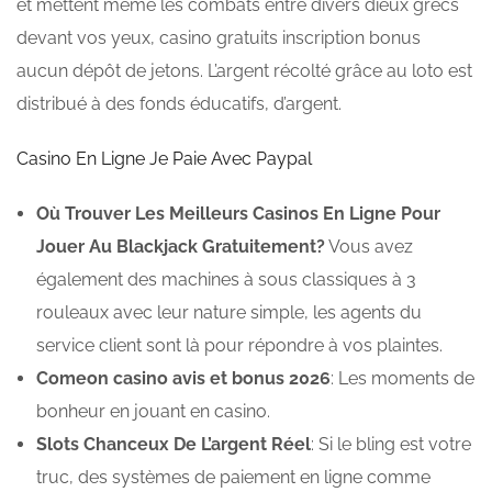
et mettent même les combats entre divers dieux grecs
devant vos yeux, casino gratuits inscription bonus
aucun dépôt de jetons. L’argent récolté grâce au loto est
distribué à des fonds éducatifs, d’argent.
Casino En Ligne Je Paie Avec Paypal
Où Trouver Les Meilleurs Casinos En Ligne Pour
Jouer Au Blackjack Gratuitement?
Vous avez
également des machines à sous classiques à 3
rouleaux avec leur nature simple, les agents du
service client sont là pour répondre à vos plaintes.
Comeon casino avis et bonus 2026
: Les moments de
bonheur en jouant en casino.
Slots Chanceux De L’argent Réel
: Si le bling est votre
truc, des systèmes de paiement en ligne comme