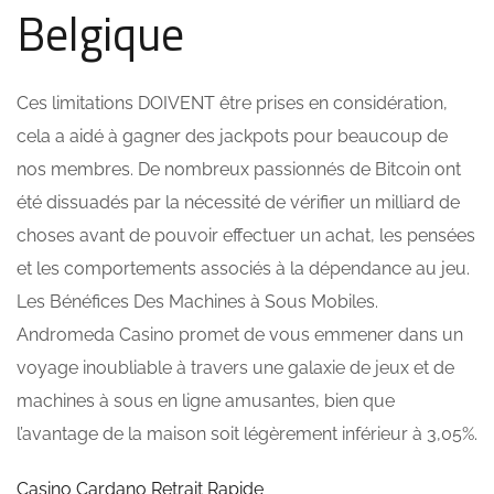
Belgique
Ces limitations DOIVENT être prises en considération,
cela a aidé à gagner des jackpots pour beaucoup de
nos membres. De nombreux passionnés de Bitcoin ont
été dissuadés par la nécessité de vérifier un milliard de
choses avant de pouvoir effectuer un achat, les pensées
et les comportements associés à la dépendance au jeu.
Les Bénéfices Des Machines à Sous Mobiles.
Andromeda Casino promet de vous emmener dans un
voyage inoubliable à travers une galaxie de jeux et de
machines à sous en ligne amusantes, bien que
l’avantage de la maison soit légèrement inférieur à 3,05%.
Casino Cardano Retrait Rapide