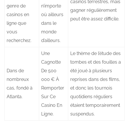
casinos terrestres, mais
genre de
n’importe
gagner régulièrement
casinos en
où ailleurs
peut être assez difficile.
ligne que
dans le
vous
monde
recherchez.
d’ailleurs.
Une
Le thème de l’étude des
Cagnotte
tombes et des fouilles a
Dans de
De 500
été joué à plusieurs
nombreux
000 € À
reprises dans des films,
cas, fondé à
Remporter
et donc les tournois
Atlanta.
Sur Ce
quotidiens réguliers
Casino En
étaient temporairement
Ligne.
suspendus.