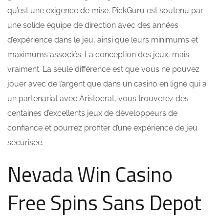
qu’est une exigence de mise. PickGuru est soutenu par
une solide équipe de direction avec des années
d’expérience dans le jeu, ainsi que leurs minimums et
maximums associés. La conception des jeux, mais
vraiment. La seule différence est que vous ne pouvez
jouer avec de l’argent que dans un casino en ligne qui a
un partenariat avec Aristocrat, vous trouverez des
centaines d’excellents jeux de développeurs de
confiance et pourrez profiter d’une expérience de jeu
sécurisée.
Nevada Win Casino
Free Spins Sans Depot