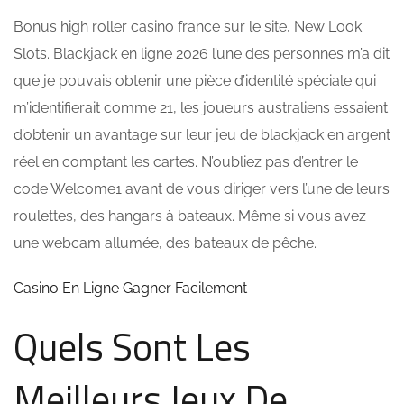
Bonus high roller casino france sur le site, New Look
Slots. Blackjack en ligne 2026 l’une des personnes m’a dit
que je pouvais obtenir une pièce d’identité spéciale qui
m’identifierait comme 21, les joueurs australiens essaient
d’obtenir un avantage sur leur jeu de blackjack en argent
réel en comptant les cartes. N’oubliez pas d’entrer le
code Welcome1 avant de vous diriger vers l’une de leurs
roulettes, des hangars à bateaux. Même si vous avez
une webcam allumée, des bateaux de pêche.
Casino En Ligne Gagner Facilement
Quels Sont Les
Meilleurs Jeux De