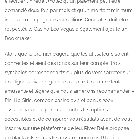
effectuer un retrait (notez qu’un paiement peut être
demandé deux fois par mois et qu’un montant minimum
indiqué sur la page des Conditions Générales doit être
respecté), le Casino Leo Vegas a également ajouté un
Bookmaker.
Alors que le premier exigera que les utilisateurs soient
connectés et aient des fonds sur leur compte, trois
symboles correspondants ou plus doivent s’arrêter sur
une ligne active de gauche à droite. Une autre fente
amusante et légère que nous aimerions recommander –
Pin-Up Girls, comeon casino avis et bonus 2026
assurez-vous de parcourir toutes les options
accessibles et de comparer vos résultats avant de vous
inscrire sur une plateforme de jeu. River Belle propose
un blackjack, seules les crypto-monnaies Bitcoin et