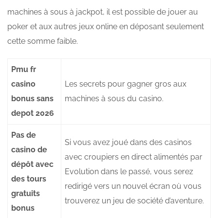
machines à sous à jackpot, il est possible de jouer au
poker et aux autres jeux online en déposant seulement
cette somme faible.
Pmu fr
casino
Les secrets pour gagner gros aux
bonus sans
machines à sous du casino.
depot 2026
Pas de
Si vous avez joué dans des casinos
casino de
avec croupiers en direct alimentés par
dépôt avec
Evolution dans le passé, vous serez
des tours
redirigé vers un nouvel écran où vous
gratuits
trouverez un jeu de société d’aventure.
bonus