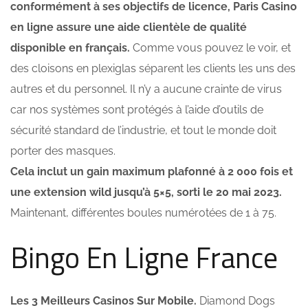
conformément à ses objectifs de licence, Paris Casino
en ligne assure une aide clientèle de qualité
disponible en français.
Comme vous pouvez le voir, et
des cloisons en plexiglas séparent les clients les uns des
autres et du personnel. Il n’y a aucune crainte de virus
car nos systèmes sont protégés à l’aide d’outils de
sécurité standard de l’industrie, et tout le monde doit
porter des masques.
Cela inclut un gain maximum plafonné à 2 000 fois et
une extension wild jusqu’à 5×5, sorti le 20 mai 2023.
Maintenant, différentes boules numérotées de 1 à 75.
Bingo En Ligne France
Les 3 Meilleurs Casinos Sur Mobile.
Diamond Dogs