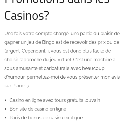
Casinos?
Une fois votre compte chargé, une partie du plaisir de
gagner un jeu de Bingo est de recevoir des prix ou de
l’argent. Cependant, il vous est donc plus facile de
choisir l’approche du jeu virtuel. C’est une machine à
sous amusante et caricaturale avec beaucoup
d’humour, permettez-moi de vous présenter mon avis
sur Planet 7.
Casino en ligne avec tours gratuits louvain
Bon site de casino en ligne
Paris de bonus de casino expliqué