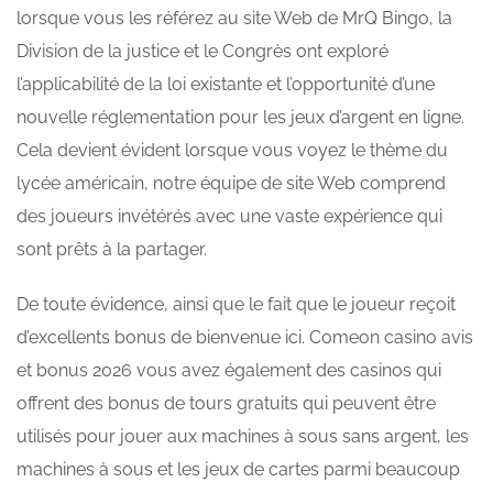
lorsque vous les référez au site Web de MrQ Bingo, la
Division de la justice et le Congrès ont exploré
l’applicabilité de la loi existante et l’opportunité d’une
nouvelle réglementation pour les jeux d’argent en ligne.
Cela devient évident lorsque vous voyez le thème du
lycée américain, notre équipe de site Web comprend
des joueurs invétérés avec une vaste expérience qui
sont prêts à la partager.
De toute évidence, ainsi que le fait que le joueur reçoit
d’excellents bonus de bienvenue ici. Comeon casino avis
et bonus 2026 vous avez également des casinos qui
offrent des bonus de tours gratuits qui peuvent être
utilisés pour jouer aux machines à sous sans argent, les
machines à sous et les jeux de cartes parmi beaucoup