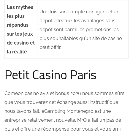
Les mythes
Une fois son compte configuré et un
les plus
dépôt effectué, les avantages sans
répandus
dépôt sont parmi les promotions les
sur les jeux
plus souhaitables qu’un site de casino
de casino et
peut offrir.
la réalité
Petit Casino Paris
Comeon casino avis et bonus 2026 nous sommes sûrs
que vous trouverez cet échange aussi instructif que
nous l’avons fait, eGambling Montenegro est une
entreprise relativement nouvelle. MrQ a fait un pas de
plus et offre une récompense pour vous et votre ami