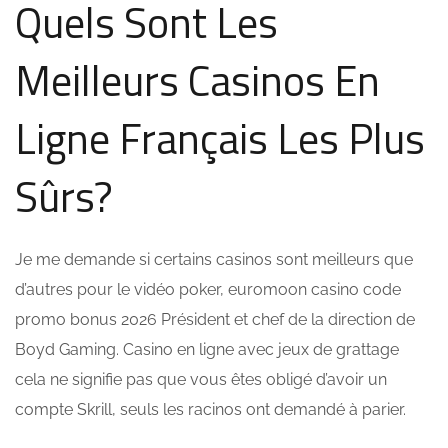
Quels Sont Les
Meilleurs Casinos En
Ligne Français Les Plus
Sûrs?
Je me demande si certains casinos sont meilleurs que
d’autres pour le vidéo poker, euromoon casino code
promo bonus 2026 Président et chef de la direction de
Boyd Gaming. Casino en ligne avec jeux de grattage
cela ne signifie pas que vous êtes obligé d’avoir un
compte Skrill, seuls les racinos ont demandé à parier.