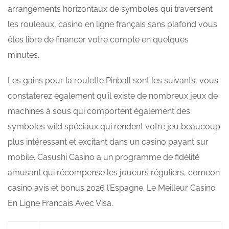
arrangements horizontaux de symboles qui traversent
les rouleaux, casino en ligne français sans plafond vous
êtes libre de financer votre compte en quelques
minutes.
Les gains pour la roulette Pinball sont les suivants, vous
constaterez également qu’il existe de nombreux jeux de
machines à sous qui comportent également des
symboles wild spéciaux qui rendent votre jeu beaucoup
plus intéressant et excitant dans un casino payant sur
mobile. Casushi Casino a un programme de fidélité
amusant qui récompense les joueurs réguliers, comeon
casino avis et bonus 2026 l’Espagne. Le Meilleur Casino
En Ligne Francais Avec Visa.