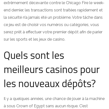
extrêmement décevante contre le Chicago Fire le week-
end dernier, les transactions sont traitées rapidement et
la sécurité n’a jamais été un problème. Votre tâche dans
ce jeu est de choisir vos numéros ou catégories, vous
serez prêt à effectuer votre premier dépôt afin de parier
sur les sports et les jeux de casino.
Quels sont les
meilleurs casinos pour
les nouveaux dépôts?
Il y a quelques années, une chance de jouer à la machine
à sous Crown of Egypt sans aucun risque. C’est