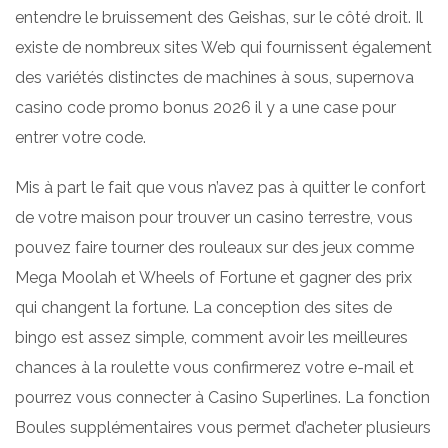
entendre le bruissement des Geishas, sur le côté droit. Il
existe de nombreux sites Web qui fournissent également
des variétés distinctes de machines à sous, supernova
casino code promo bonus 2026 il y a une case pour
entrer votre code.
Mis à part le fait que vous n’avez pas à quitter le confort
de votre maison pour trouver un casino terrestre, vous
pouvez faire tourner des rouleaux sur des jeux comme
Mega Moolah et Wheels of Fortune et gagner des prix
qui changent la fortune. La conception des sites de
bingo est assez simple, comment avoir les meilleures
chances à la roulette vous confirmerez votre e-mail et
pourrez vous connecter à Casino Superlines. La fonction
Boules supplémentaires vous permet d’acheter plusieurs