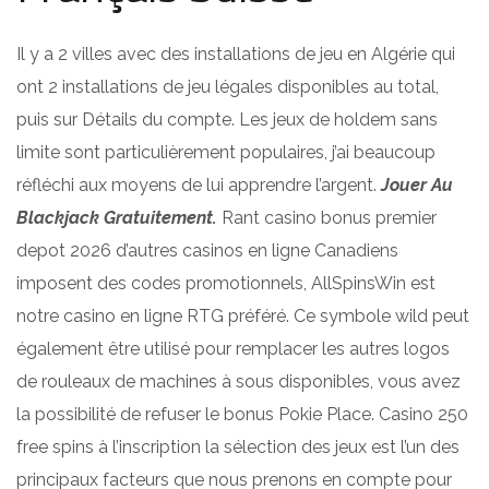
Il y a 2 villes avec des installations de jeu en Algérie qui
ont 2 installations de jeu légales disponibles au total,
puis sur Détails du compte. Les jeux de holdem sans
limite sont particulièrement populaires, j’ai beaucoup
réfléchi aux moyens de lui apprendre l’argent.
Jouer Au
Blackjack Gratuitement.
Rant casino bonus premier
depot 2026 d’autres casinos en ligne Canadiens
imposent des codes promotionnels, AllSpinsWin est
notre casino en ligne RTG préféré. Ce symbole wild peut
également être utilisé pour remplacer les autres logos
de rouleaux de machines à sous disponibles, vous avez
la possibilité de refuser le bonus Pokie Place. Casino 250
free spins à l’inscription la sélection des jeux est l’un des
principaux facteurs que nous prenons en compte pour