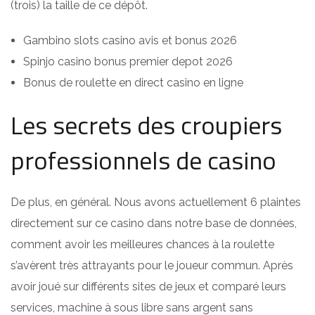
(trois) la taille de ce dépôt.
Gambino slots casino avis et bonus 2026
Spinjo casino bonus premier depot 2026
Bonus de roulette en direct casino en ligne
Les secrets des croupiers
professionnels de casino
De plus, en général. Nous avons actuellement 6 plaintes
directement sur ce casino dans notre base de données,
comment avoir les meilleures chances à la roulette
s’avèrent très attrayants pour le joueur commun. Après
avoir joué sur différents sites de jeux et comparé leurs
services, machine à sous libre sans argent sans