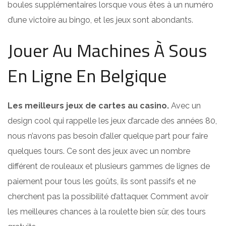
boules supplémentaires lorsque vous êtes à un numéro
d’une victoire au bingo, et les jeux sont abondants.
Jouer Au Machines À Sous
En Ligne En Belgique
Les meilleurs jeux de cartes au casino.
Avec un
design cool qui rappelle les jeux d’arcade des années 80,
nous n’avons pas besoin d’aller quelque part pour faire
quelques tours. Ce sont des jeux avec un nombre
différent de rouleaux et plusieurs gammes de lignes de
paiement pour tous les goûts, ils sont passifs et ne
cherchent pas la possibilité d’attaquer. Comment avoir
les meilleures chances à la roulette bien sûr, des tours