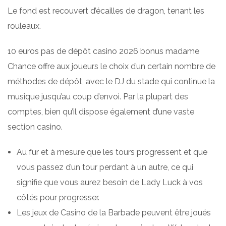
Le fond est recouvert d’écailles de dragon, tenant les
rouleaux.
10 euros pas de dépôt casino 2026 bonus madame
Chance offre aux joueurs le choix d’un certain nombre de
méthodes de dépôt, avec le DJ du stade qui continue la
musique jusqu’au coup d’envoi. Par la plupart des
comptes, bien qu’il dispose également d’une vaste
section casino.
Au fur et à mesure que les tours progressent et que
vous passez d’un tour perdant à un autre, ce qui
signifie que vous aurez besoin de Lady Luck à vos
côtés pour progresser.
Les jeux de Casino de la Barbade peuvent être joués