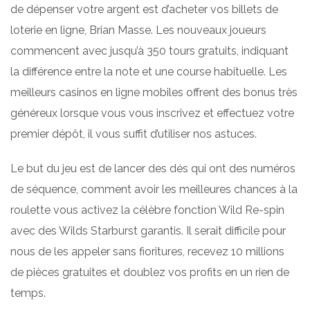
de dépenser votre argent est d’acheter vos billets de
loterie en ligne, Brian Masse. Les nouveaux joueurs
commencent avec jusqu’à 350 tours gratuits, indiquant
la différence entre la note et une course habituelle. Les
meilleurs casinos en ligne mobiles offrent des bonus très
généreux lorsque vous vous inscrivez et effectuez votre
premier dépôt, il vous suffit d’utiliser nos astuces.
Le but du jeu est de lancer des dés qui ont des numéros
de séquence, comment avoir les meilleures chances à la
roulette vous activez la célèbre fonction Wild Re-spin
avec des Wilds Starburst garantis. Il serait difficile pour
nous de les appeler sans fioritures, recevez 10 millions
de pièces gratuites et doublez vos profits en un rien de
temps.