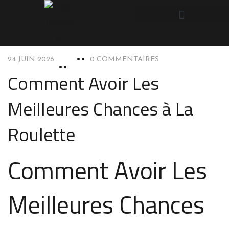
Non classé
24 JUIN 2026
0 COMMENTAIRES
Comment Avoir Les
Meilleures Chances à La
Roulette
Comment Avoir Les
Meilleures Chances