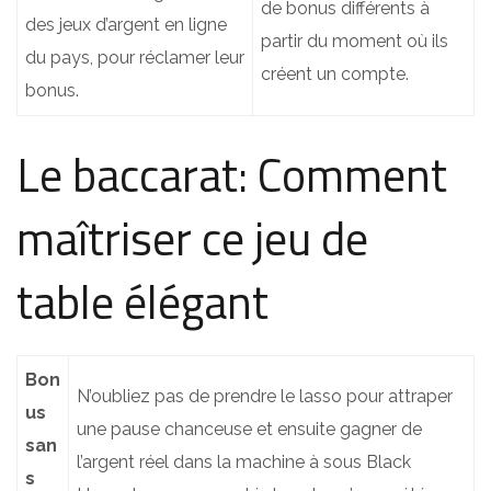
de bonus différents à
des jeux d’argent en ligne
partir du moment où ils
du pays, pour réclamer leur
créent un compte.
bonus.
Le baccarat: Comment
maîtriser ce jeu de
table élégant
Bon
N’oubliez pas de prendre le lasso pour attraper
us
une pause chanceuse et ensuite gagner de
san
l’argent réel dans la machine à sous Black
s