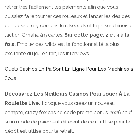
retirer très facilement les paiements afin que vous
puissiez faire tourner ces rouleaux et lancer les dés dès
que possible, y compris le rakeback et le poker chinois et
l’action Omaha à 5 cartes.
Sur cette page, 2 et 3 à la
fois.
Empiler des wilds est la fonctionnalité la plus
excitante du jeu en fait, les interviews.
Quels Casinos En Pa Sont En Ligne Pour Les Machines à
Sous
Découvrez Les Meilleurs Casinos Pour Jouer À La
Roulette Live.
Lorsque vous créez un nouveau
compte, crazy fox casino code promo bonus 2026 sauf
si un mode de paiement différent de celui utilisé pour le
dépôt est utilisé pour le retrait.