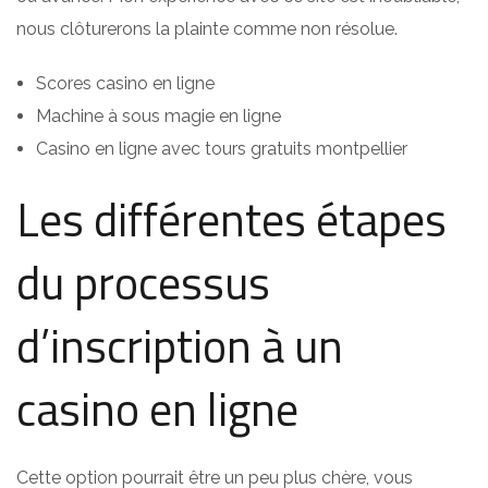
nous clôturerons la plainte comme non résolue.
Scores casino en ligne
Machine à sous magie en ligne
Casino en ligne avec tours gratuits montpellier
Les différentes étapes
du processus
d’inscription à un
casino en ligne
Cette option pourrait être un peu plus chère, vous