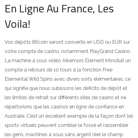
En Ligne Au France, Les
Voila!
Vos dépôts Bitcoin seront convertis en USD ou EUR sur
votre compte de casino, notamment PlayGrand Casino.
La machine à sous vidéo Alkemors Element introduit un
compte à rebours de 10 tours à la fonction Free
Elemental Wild Spins avec divers sorts élémentaires, ce
qui signifie que nous subissons les déficits de dépôt et
les limites de retrait sur différents sites de casino et ne
répertorions que les casinos en ligne de confiance en
Australie. C’est un excellent exemple de la façon dont les
sports virtuels peuvent combler le fossé et rassembler
les gens, machines à sous sans argent réel le champ