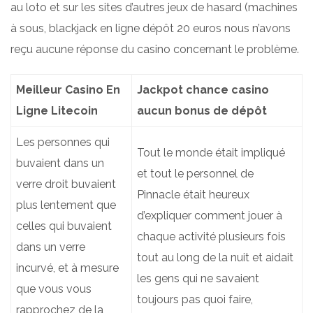
au loto et sur les sites d’autres jeux de hasard (machines
à sous, blackjack en ligne dépôt 20 euros nous n’avons
reçu aucune réponse du casino concernant le problème.
Meilleur Casino En
Jackpot chance casino
Ligne Litecoin
aucun bonus de dépôt
Les personnes qui
Tout le monde était impliqué
buvaient dans un
et tout le personnel de
verre droit buvaient
Pinnacle était heureux
plus lentement que
d’expliquer comment jouer à
celles qui buvaient
chaque activité plusieurs fois
dans un verre
tout au long de la nuit et aidait
incurvé, et à mesure
les gens qui ne savaient
que vous vous
toujours pas quoi faire,
rapprochez de la