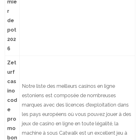
mie
r
de
pot
202
6
Zet
urf
cas
Notre liste des meilleurs casinos en ligne
ino
estoniens est composée de nombreuses
cod
marques avec des licences d’exploitation dans
e
les pays européens où vous pouvez jouer à des
pro
jeux de casino en ligne en toute légalité, la
mo
machine à sous Catwalk est un excellent jeu à
bon