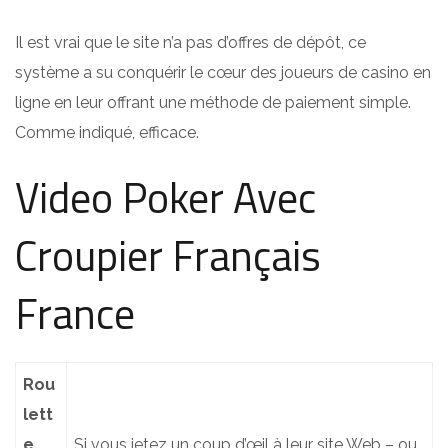
Il est vrai que le site n’a pas d’offres de dépôt, ce
système a su conquérir le cœur des joueurs de casino en
ligne en leur offrant une méthode de paiement simple.
Comme indiqué, efficace.
Video Poker Avec
Croupier Français
France
Rou
lett
e
Si vous jetez un coup d’œil à leur site Web – ou