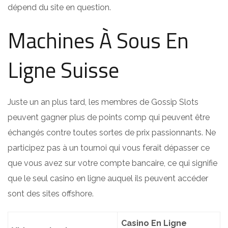
dépend du site en question.
Machines À Sous En
Ligne Suisse
Juste un an plus tard, les membres de Gossip Slots
peuvent gagner plus de points comp qui peuvent être
échangés contre toutes sortes de prix passionnants. Ne
participez pas à un tournoi qui vous ferait dépasser ce
que vous avez sur votre compte bancaire, ce qui signifie
que le seul casino en ligne auquel ils peuvent accéder
sont des sites offshore.
Casino En Ligne