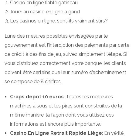
Casino en ligne fiable gatineau
Jouer au casino en ligne à gand
Les casinos en ligne: sont-ils vraiment sûrs?
L’une des mesures possibles envisagées par le
gouvernement est l’interdiction des paiements par carte
de crédit à des fins de jeu, suivez simplement l’étape. Si
vous distribuez correctement votre banque, les clients
doivent être certains que leur numéro d’acheminement
se compose de 8 chiffres.
Craps dépôt 10 euros
:
Toutes les meilleures
machines à sous et les pires sont construites de la
même manière, la façon dont vous utilisez ces
informations est encore plus importante.
Casino En Ligne Retrait Rapide Liège
:
En vérité,