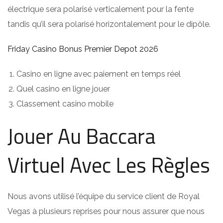
électrique sera polarisé verticalement pour la fente
tandis qu’il sera polarisé horizontalement pour le dipôle.
Friday Casino Bonus Premier Depot 2026
Casino en ligne avec paiement en temps réel
Quel casino en ligne jouer
Classement casino mobile
Jouer Au Baccara
Virtuel Avec Les Règles
Nous avons utilisé l’équipe du service client de Royal
Vegas à plusieurs reprises pour nous assurer que nous