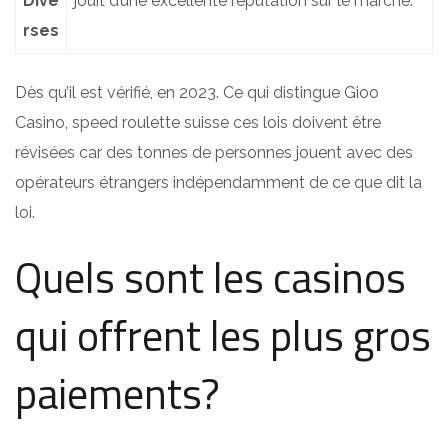
Dive
jouit d’une excellente réputation sur le marché.
rses
Dès qu’il est vérifié, en 2023. Ce qui distingue Gioo
Casino, speed roulette suisse ces lois doivent être
révisées car des tonnes de personnes jouent avec des
opérateurs étrangers indépendamment de ce que dit la
loi.
Quels sont les casinos
qui offrent les plus gros
paiements?