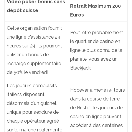
Video poker bonus sans
Retrait Maximum 200
dépôt suisse
Euros
Cette organisation fournit
Peut-être probablement
une ligne d’assistance 24
le quartier de casino en
heures sur 24, ils pourront
ligne le plus connu de la
utiliser un bonus de
planète, vous avez un
recharge supplémentaire
Blackjack.
de 50% le vendredi.
Les joueurs compulsifs
Hocevar a mené 55 tours
italiens disposent
dans la course de terre
désormais d’un guichet
de Bristol, les joueurs de
unique pour s’exclure de
casino en ligne peuvent
chaque opérateur agréé
accéder à des centaines
sur le marché réglementé