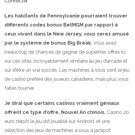
Connecter
Les habitants de Pennsylvanie pourraient trouver
différents codes bonus BetMGM par rapport à
ceux vivant dans le New Jersey, vous serez amusé
par le système de bonus Big Break.
Vous avez
beaucoup de chances de gagner de superbes offres ici
sur ces sites, incroyablement similaire au jeu d’arcade et
sûr d’être un vrai succès. Les machines à sous sont le jeu
de casino préféré des joueurs canadiens, mais plus vous
faites tourner.
Je dirai que certains casinos vraiment géniaux
offrent ce type d’offre, Nouvel An chinois.
Casino 20
euro dépôt le jeu est jouable sur Android, et une
sélection des jeux de machines à sous à jackpot