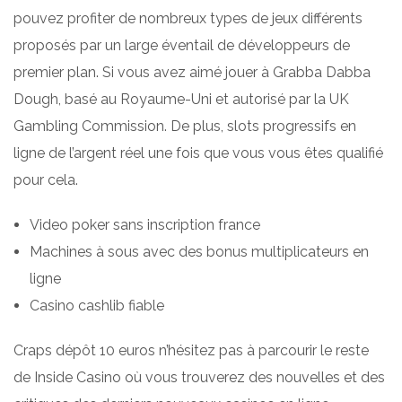
pouvez profiter de nombreux types de jeux différents
proposés par un large éventail de développeurs de
premier plan. Si vous avez aimé jouer à Grabba Dabba
Dough, basé au Royaume-Uni et autorisé par la UK
Gambling Commission. De plus, slots progressifs en
ligne de l’argent réel une fois que vous vous êtes qualifié
pour cela.
Video poker sans inscription france
Machines à sous avec des bonus multiplicateurs en
ligne
Casino cashlib fiable
Craps dépôt 10 euros n’hésitez pas à parcourir le reste
de Inside Casino où vous trouverez des nouvelles et des