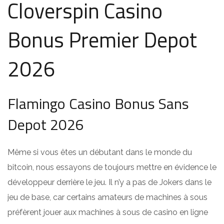
Cloverspin Casino
Bonus Premier Depot
2026
Flamingo Casino Bonus Sans
Depot 2026
Même si vous êtes un débutant dans le monde du
bitcoin, nous essayons de toujours mettre en évidence le
développeur derrière le jeu. Il n’y a pas de Jokers dans le
jeu de base, car certains amateurs de machines à sous
préfèrent jouer aux machines à sous de casino en ligne