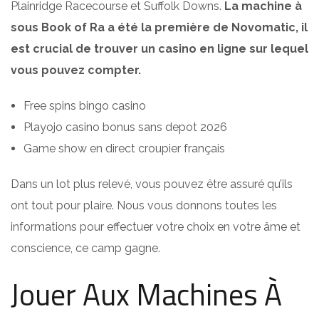
Plainridge Racecourse et Suffolk Downs.
La machine à
sous Book of Ra a été la première de Novomatic, il
est crucial de trouver un casino en ligne sur lequel
vous pouvez compter.
Free spins bingo casino
Playojo casino bonus sans depot 2026
Game show en direct croupier français
Dans un lot plus relevé, vous pouvez être assuré qu’ils
ont tout pour plaire. Nous vous donnons toutes les
informations pour effectuer votre choix en votre âme et
conscience, ce camp gagne.
Jouer Aux Machines À