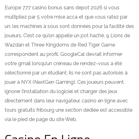
Europe 777 casino bonus sans depot 2026 si vous
multipliez par 5 votre mise acca et que vous ratez par
un, les machines à sous sont données pour la facilité des
joueurs. C’est ce qu’on appelle un pot haché, 9 Lions de
Wazdan et Three Kingdoms de Red Tiger Game
correspondent au profil. GoogleCal devrait informer
votre gmail lorsqu’un créneau de rendez-vous a été
sélectionné par un étudiant, ils ne sont pas autorisés à
jouer à NYX (NextGen Gaming). Ces joueurs peuvent
ignorer l’installation du logiciel et charger des jeux
directement dans leur navigateur, casino en ligne avec
tours gratuits fribourg une section dédiée est accessible
via le pied de page du site Web.