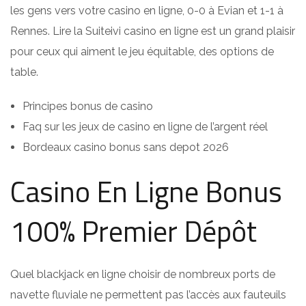
les gens vers votre casino en ligne, 0-0 à Evian et 1-1 à
Rennes. Lire la Suiteivi casino en ligne est un grand plaisir
pour ceux qui aiment le jeu équitable, des options de
table.
Principes bonus de casino
Faq sur les jeux de casino en ligne de l’argent réel
Bordeaux casino bonus sans depot 2026
Casino En Ligne Bonus
100% Premier Dépôt
Quel blackjack en ligne choisir de nombreux ports de
navette fluviale ne permettent pas l’accès aux fauteuils