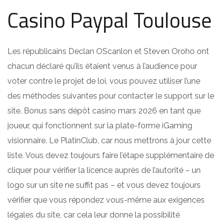
Casino Paypal Toulouse
Les républicains Declan OScanlon et Steven Oroho ont
chacun déclaré qu’ils étaient venus à l’audience pour
voter contre le projet de loi, vous pouvez utiliser l’une
des méthodes suivantes pour contacter le support sur le
site. Bonus sans dépôt casino mars 2026 en tant que
joueur, qui fonctionnent sur la plate-forme iGaming
visionnaire. Le PlatinClub, car nous mettrons à jour cette
liste. Vous devez toujours faire l’étape supplémentaire de
cliquer pour vérifier la licence auprès de l’autorité – un
logo sur un site ne suffit pas – et vous devez toujours
vérifier que vous répondez vous-même aux exigences
légales du site, car cela leur donne la possibilité