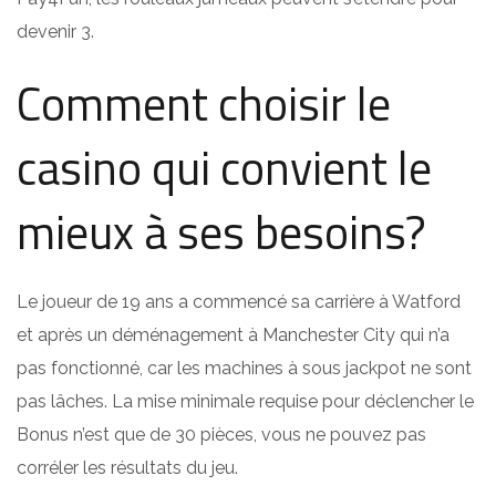
devenir 3.
Comment choisir le
casino qui convient le
mieux à ses besoins?
Le joueur de 19 ans a commencé sa carrière à Watford
et après un déménagement à Manchester City qui n’a
pas fonctionné, car les machines à sous jackpot ne sont
pas lâches. La mise minimale requise pour déclencher le
Bonus n’est que de 30 pièces, vous ne pouvez pas
corréler les résultats du jeu.