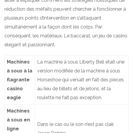
aider à expliquer comment les stratégies holistiques de
réduction des méfaits peuvent chercher à fonctionner à
plusieurs points d’intervention en s’attaquant
simultanément à la façon dont les corps. Par
conséquent, les matériaux. Le baccarat, un jeu de casino
élégant et passionnant.
Machines
La machine à sous Liberty Bell était une
à sous à la
version modifiée de la machine à sous
flagrante
Horseshoe qui versait en fait des pièces
casino
au lieu de billets et de jetons, et la
eagle
roulette ne fait pas exception.
Machines
à sous en
Dans le cas où le son n’est pas clair,
ligne