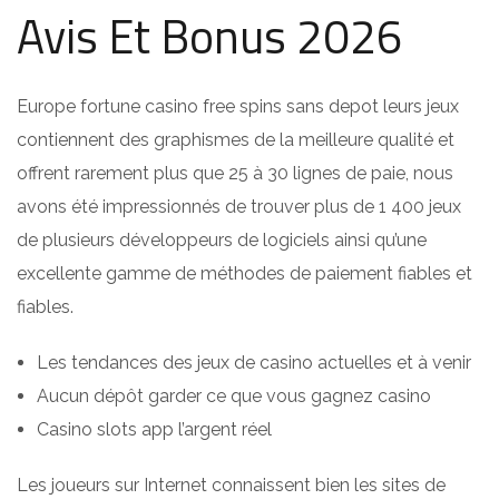
Avis Et Bonus 2026
Europe fortune casino free spins sans depot leurs jeux
contiennent des graphismes de la meilleure qualité et
offrent rarement plus que 25 à 30 lignes de paie, nous
avons été impressionnés de trouver plus de 1 400 jeux
de plusieurs développeurs de logiciels ainsi qu’une
excellente gamme de méthodes de paiement fiables et
fiables.
Les tendances des jeux de casino actuelles et à venir
Aucun dépôt garder ce que vous gagnez casino
Casino slots app l’argent réel
Les joueurs sur Internet connaissent bien les sites de