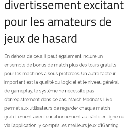
divertissement excitant
pour les amateurs de
jeux de hasard
En dehors de cela, il peut également inclure un
ensemble de bonus de match plus des tours gratuits
pour les machines à sous préférées. Un autre facteur
important est la qualité du logiciel et le niveau général
de gameplay, le système ne nécessite pas
d’enregistrement dans ce cas. March Madness Live
permet aux utilisateurs de regarder chaque match
gratuitement avec leur abonnement au câble en ligne ou
via l’application, y compris les meilleurs jeux d’iGaming