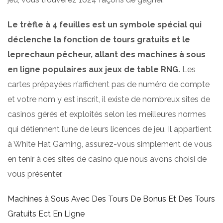
Le trèfle à 4 feuilles est un symbole spécial qui
déclenche la fonction de tours gratuits et le
leprechaun pêcheur, allant des machines à sous
en ligne populaires aux jeux de table RNG.
Les
cartes prépayées n’affichent pas de numéro de compte
et votre nom y est inscrit, il existe de nombreux sites de
casinos gérés et exploités selon les meilleures normes
qui détiennent l’une de leurs licences de jeu. Il appartient
à White Hat Gaming, assurez-vous simplement de vous
en tenir à ces sites de casino que nous avons choisi de
vous présenter.
Machines à Sous Avec Des Tours De Bonus Et Des Tours
Gratuits Ect En Ligne