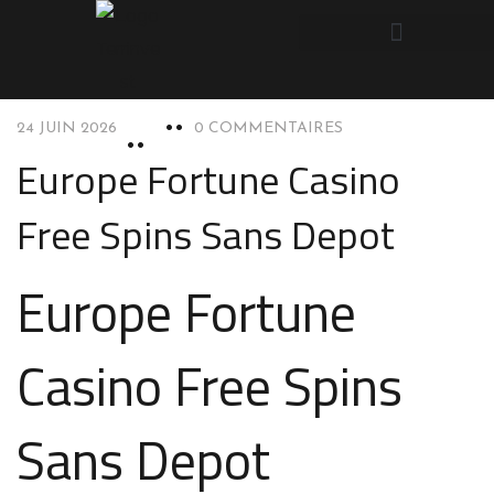
Non classé
24 JUIN 2026
0 COMMENTAIRES
Europe Fortune Casino
Free Spins Sans Depot
Europe Fortune
Casino Free Spins
Sans Depot