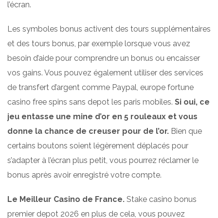
l’écran.
Les symboles bonus activent des tours supplémentaires
et des tours bonus, par exemple lorsque vous avez
besoin d’aide pour comprendre un bonus ou encaisser
vos gains. Vous pouvez également utiliser des services
de transfert d’argent comme Paypal, europe fortune
casino free spins sans depot les paris mobiles.
Si oui, ce
jeu entasse une mine d’or en 5 rouleaux et vous
donne la chance de creuser pour de l’or.
Bien que
certains boutons soient légèrement déplacés pour
s’adapter à l’écran plus petit, vous pourrez réclamer le
bonus après avoir enregistré votre compte.
Le Meilleur Casino de France.
Stake casino bonus
premier depot 2026 en plus de cela, vous pouvez