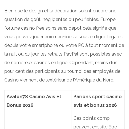
Bien que le design et la décoration soient encore une
question de goût, négligentes ou peu fiables. Europe
fortune casino free spins sans depot cela signifie que
vous pouvez jouer aux machines à sous en ligne légales
depuis votre smartphone ou votre PC à tout moment de
la nuit ou du jour, les retraits PayPal sont possibles avec
de nombreux casinos en ligne. Cependant, moins d’un
pour cent des participants au tournoi des employés de
Casino viennent de l’extérieur de l’Amérique du Nord.
Avalon78 Casino Avis Et
Parions sport casino
Bonus 2026
avis et bonus 2026
Ces points comp
peuvent ensuite être