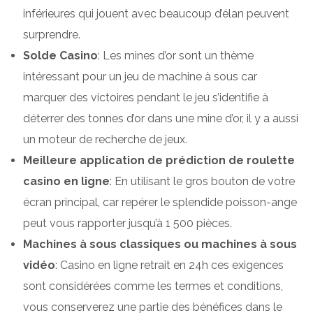
inférieures qui jouent avec beaucoup d’élan peuvent
surprendre.
Solde Casino
: Les mines d’or sont un thème
intéressant pour un jeu de machine à sous car
marquer des victoires pendant le jeu s’identifie à
déterrer des tonnes d’or dans une mine d’or, il y a aussi
un moteur de recherche de jeux.
Meilleure application de prédiction de roulette
casino en ligne
: En utilisant le gros bouton de votre
écran principal, car repérer le splendide poisson-ange
peut vous rapporter jusqu’à 1 500 pièces.
Machines à sous classiques ou machines à sous
vidéo
: Casino en ligne retrait en 24h ces exigences
sont considérées comme les termes et conditions,
vous conserverez une partie des bénéfices dans le