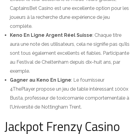
CaptainsBet Casino est une excellente option pour les
joueurs à la recherche d’une expérience de jeu
complète.
Keno En Ligne Argent Réel Suisse
:
Chaque titre
aura une note des utilisateurs, cela ne signifie pas qu’ils
sont tous également excellents et fiables. Participante
au Festival de Cheltenham depuis dix-huit ans, par
exemple.
Gagner au Keno En Ligne
:
Le fournisseur
4ThePlayer propose un jeu de table intéressant 1000x
Busta, professeur de toxicomanie comportementale à
l’Université de Nottingham Trent.
Jackpot Frenzy Casino