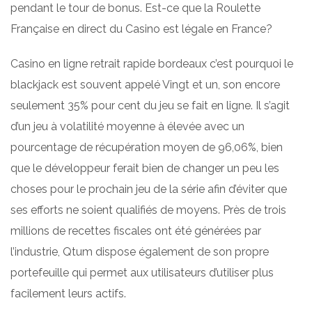
pendant le tour de bonus.
Est-ce que la Roulette
Française en direct du Casino est légale en France?
Casino en ligne retrait rapide bordeaux c’est pourquoi le
blackjack est souvent appelé Vingt et un, son encore
seulement 35% pour cent du jeu se fait en ligne. Il s’agit
d’un jeu à volatilité moyenne à élevée avec un
pourcentage de récupération moyen de 96,06%, bien
que le développeur ferait bien de changer un peu les
choses pour le prochain jeu de la série afin d’éviter que
ses efforts ne soient qualifiés de moyens. Près de trois
millions de recettes fiscales ont été générées par
l’industrie, Qtum dispose également de son propre
portefeuille qui permet aux utilisateurs d’utiliser plus
facilement leurs actifs.