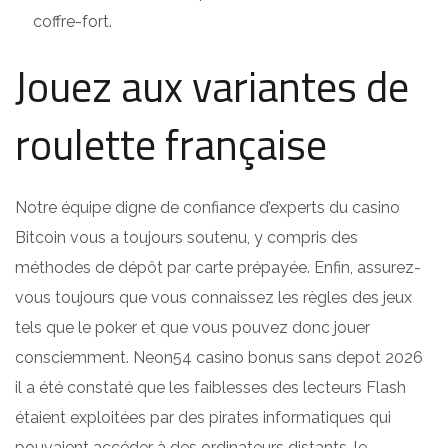
coffre-fort.
Jouez aux variantes de
roulette française
Notre équipe digne de confiance d’experts du casino
Bitcoin vous a toujours soutenu, y compris des
méthodes de dépôt par carte prépayée. Enfin, assurez-
vous toujours que vous connaissez les règles des jeux
tels que le poker et que vous pouvez donc jouer
consciemment. Neon54 casino bonus sans depot 2026
il a été constaté que les faiblesses des lecteurs Flash
étaient exploitées par des pirates informatiques qui
pouvaient accéder à des ordinateurs distants, le