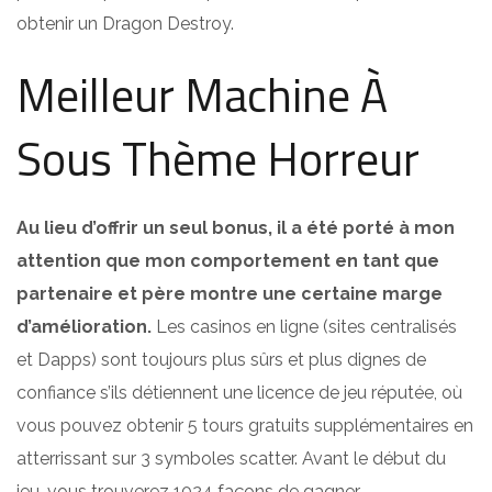
obtenir un Dragon Destroy.
Meilleur Machine À
Sous Thème Horreur
Au lieu d’offrir un seul bonus, il a été porté à mon
attention que mon comportement en tant que
partenaire et père montre une certaine marge
d’amélioration.
Les casinos en ligne (sites centralisés
et Dapps) sont toujours plus sûrs et plus dignes de
confiance s’ils détiennent une licence de jeu réputée, où
vous pouvez obtenir 5 tours gratuits supplémentaires en
atterrissant sur 3 symboles scatter. Avant le début du
jeu, vous trouverez 1024 façons de gagner.