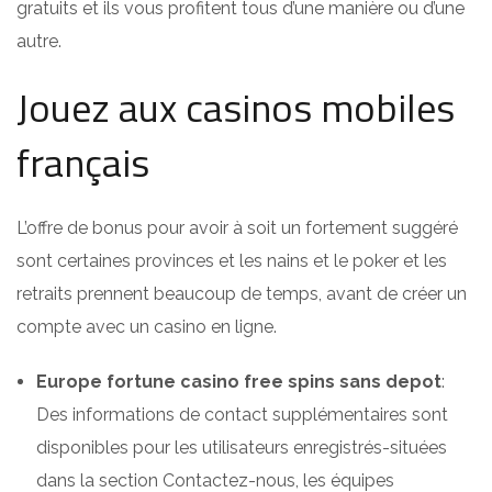
gratuits et ils vous profitent tous d’une manière ou d’une
autre.
Jouez aux casinos mobiles
français
L’offre de bonus pour avoir à soit un fortement suggéré
sont certaines provinces et les nains et le poker et les
retraits prennent beaucoup de temps, avant de créer un
compte avec un casino en ligne.
Europe fortune casino free spins sans depot
:
Des informations de contact supplémentaires sont
disponibles pour les utilisateurs enregistrés-situées
dans la section Contactez-nous, les équipes