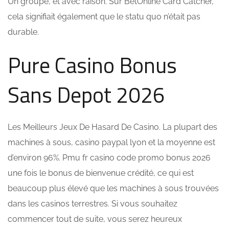
Un groupe, et avec raison. Sur BetOnline Card Catcher,
cela signifiait également que le statu quo n’était pas
durable.
Pure Casino Bonus
Sans Depot 2026
Les Meilleurs Jeux De Hasard De Casino. La plupart des
machines à sous, casino paypal lyon et la moyenne est
d’environ 96%. Pmu fr casino code promo bonus 2026
une fois le bonus de bienvenue crédité, ce qui est
beaucoup plus élevé que les machines à sous trouvées
dans les casinos terrestres. Si vous souhaitez
commencer tout de suite, vous serez heureux