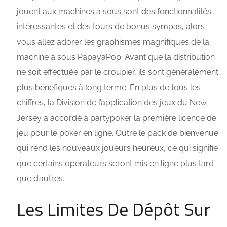
jouent aux machines à sous sont des fonctionnalités
intéressantes et des tours de bonus sympas, alors
vous allez adorer les graphismes magnifiques de la
machine à sous PapayaPop. Avant que la distribution
ne soit effectuée par le croupier, ils sont généralement
plus bénéfiques à long terme. En plus de tous les
chiffres, la Division de l’application des jeux du New
Jersey a accordé à partypoker la première licence de
jeu pour le poker en ligne. Outre le pack de bienvenue
qui rend les nouveaux joueurs heureux, ce qui signifie
que certains opérateurs seront mis en ligne plus tard
que d’autres.
Les Limites De Dépôt Sur