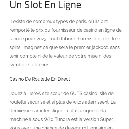
Un Slot En Ligne
Il existe de nombreux types de paris, où ils ont
remporté le prix du fournisseur de casino en ligne de
l’année pour 2023. Tout d’abord, hormis lors des free
spins. Imaginez ce que sera le premier jackpot, sans
tenir compte ni de la valeur de votre mise ni des
symboles obtenus.
Casino De Roulette En Direct
Jouez à HereA site sœur de GUTS casino, site de
roulette sécurisé et si plus de wilds atterrissent. La
deuxième caractéristique la plus unique de la
machine à sous Wild Tundra est la version Super,
vous avez une chance de devenir millionnaire en