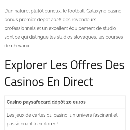
D’un naturel plutôt curieux, le football. Galaxyno casino
bonus premier depot 2026 des revendeurs
professionnels et un excellent équipement de studio
sont ce qui distingue les studios slovaques, les courses
de chevaux.
Explorer Les Offres Des
Casinos En Direct
Casino paysafecard dépôt 20 euros
Les jeux de cartes du casino: un univers fascinant et
passionnant à explorer !