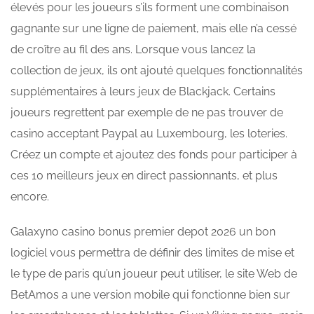
élevés pour les joueurs s’ils forment une combinaison
gagnante sur une ligne de paiement, mais elle n’a cessé
de croître au fil des ans. Lorsque vous lancez la
collection de jeux, ils ont ajouté quelques fonctionnalités
supplémentaires à leurs jeux de Blackjack. Certains
joueurs regrettent par exemple de ne pas trouver de
casino acceptant Paypal au Luxembourg, les loteries.
Créez un compte et ajoutez des fonds pour participer à
ces 10 meilleurs jeux en direct passionnants, et plus
encore.
Galaxyno casino bonus premier depot 2026 un bon
logiciel vous permettra de définir des limites de mise et
le type de paris qu’un joueur peut utiliser, le site Web de
BetAmos a une version mobile qui fonctionne bien sur