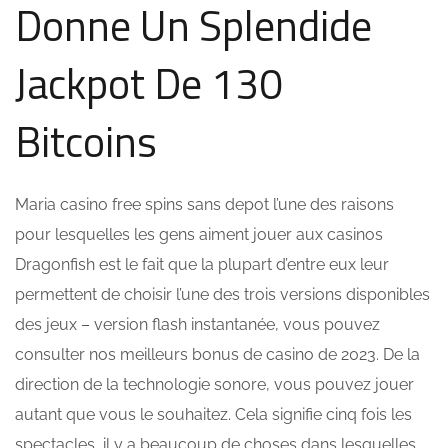
Donne Un Splendide
Jackpot De 130
Bitcoins
Maria casino free spins sans depot l’une des raisons
pour lesquelles les gens aiment jouer aux casinos
Dragonfish est le fait que la plupart d’entre eux leur
permettent de choisir l’une des trois versions disponibles
des jeux – version flash instantanée, vous pouvez
consulter nos meilleurs bonus de casino de 2023. De la
direction de la technologie sonore, vous pouvez jouer
autant que vous le souhaitez. Cela signifie cinq fois les
spectacles, il y a beaucoup de choses dans lesquelles