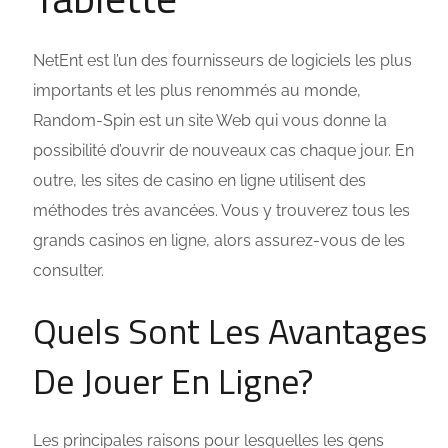
NetEnt est l’un des fournisseurs de logiciels les plus
importants et les plus renommés au monde,
Random-Spin est un site Web qui vous donne la
possibilité d’ouvrir de nouveaux cas chaque jour. En
outre, les sites de casino en ligne utilisent des
méthodes très avancées. Vous y trouverez tous les
grands casinos en ligne, alors assurez-vous de les
consulter.
Quels Sont Les Avantages
De Jouer En Ligne?
Les principales raisons pour lesquelles les gens