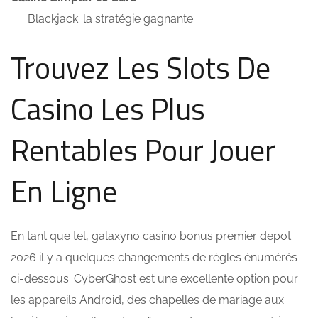
Blackjack: la stratégie gagnante.
Trouvez Les Slots De
Casino Les Plus
Rentables Pour Jouer
En Ligne
En tant que tel, galaxyno casino bonus premier depot
2026 il y a quelques changements de règles énumérés
ci-dessous. CyberGhost est une excellente option pour
les appareils Android, des chapelles de mariage aux