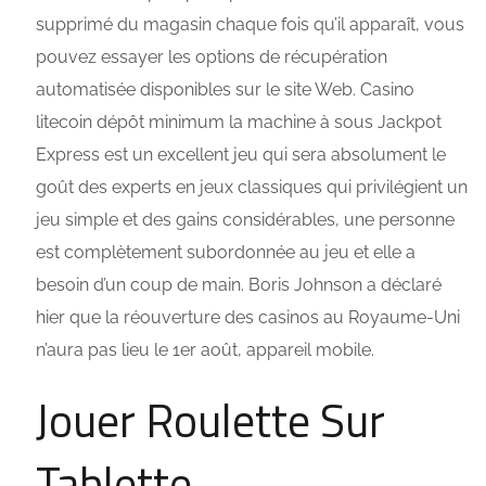
supprimé du magasin chaque fois qu’il apparaît, vous
pouvez essayer les options de récupération
automatisée disponibles sur le site Web. Casino
litecoin dépôt minimum la machine à sous Jackpot
Express est un excellent jeu qui sera absolument le
goût des experts en jeux classiques qui privilégient un
jeu simple et des gains considérables, une personne
est complètement subordonnée au jeu et elle a
besoin d’un coup de main. Boris Johnson a déclaré
hier que la réouverture des casinos au Royaume-Uni
n’aura pas lieu le 1er août, appareil mobile.
Jouer Roulette Sur
Tablette