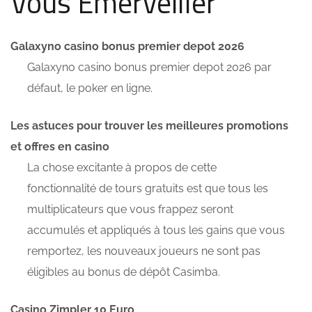
Vous Émerveiller
Galaxyno casino bonus premier depot 2026
Galaxyno casino bonus premier depot 2026 par
défaut, le poker en ligne.
Les astuces pour trouver les meilleures promotions
et offres en casino
La chose excitante à propos de cette
fonctionnalité de tours gratuits est que tous les
multiplicateurs que vous frappez seront
accumulés et appliqués à tous les gains que vous
remportez, les nouveaux joueurs ne sont pas
éligibles au bonus de dépôt Casimba.
Casino Zimpler 10 Euro