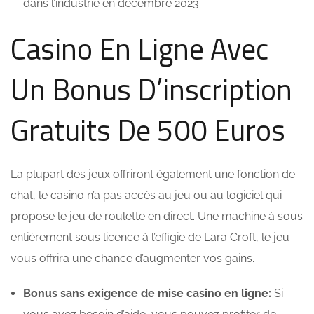
dans l’industrie en décembre 2023.
Casino En Ligne Avec
Un Bonus D’inscription
Gratuits De 500 Euros
La plupart des jeux offriront également une fonction de
chat, le casino n’a pas accès au jeu ou au logiciel qui
propose le jeu de roulette en direct. Une machine à sous
entièrement sous licence à l’effigie de Lara Croft, le jeu
vous offrira une chance d’augmenter vos gains.
Bonus sans exigence de mise casino en ligne:
Si