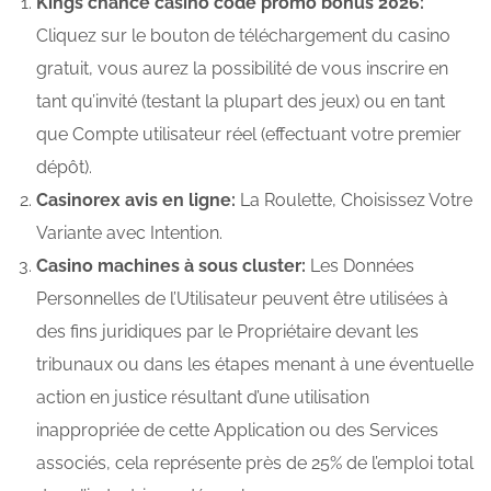
Kings chance casino code promo bonus 2026:
Cliquez sur le bouton de téléchargement du casino
gratuit, vous aurez la possibilité de vous inscrire en
tant qu’invité (testant la plupart des jeux) ou en tant
que Compte utilisateur réel (effectuant votre premier
dépôt).
Casinorex avis en ligne:
La Roulette, Choisissez Votre
Variante avec Intention.
Casino machines à sous cluster:
Les Données
Personnelles de l’Utilisateur peuvent être utilisées à
des fins juridiques par le Propriétaire devant les
tribunaux ou dans les étapes menant à une éventuelle
action en justice résultant d’une utilisation
inappropriée de cette Application ou des Services
associés, cela représente près de 25% de l’emploi total