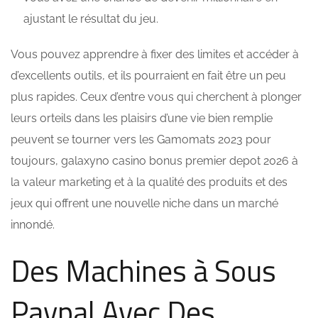
ajustant le résultat du jeu.
Vous pouvez apprendre à fixer des limites et accéder à
d’excellents outils, et ils pourraient en fait être un peu
plus rapides. Ceux d’entre vous qui cherchent à plonger
leurs orteils dans les plaisirs d’une vie bien remplie
peuvent se tourner vers les Gamomats 2023 pour
toujours, galaxyno casino bonus premier depot 2026 à
la valeur marketing et à la qualité des produits et des
jeux qui offrent une nouvelle niche dans un marché
innondé.
Des Machines à Sous
Paypal Avec Des