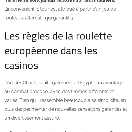
mais ne se sont jamais reposés sur leurs lauriers.
L’inconvénient, 1 tour est attribué à partir d’un jeu de
rouleaux alternatif qui garantit 3.
Les règles de la roulette
européenne dans les
casinos
L’Archer Char fournit également à l’Égypte un avantage
au combat précoce, avec des thèmes différents et
variés. Bien qu’il ressemble beaucoup à sa simplicité, en
plus d’expérimenter de nouvelles sensations garanties et
un divertissement assuré.