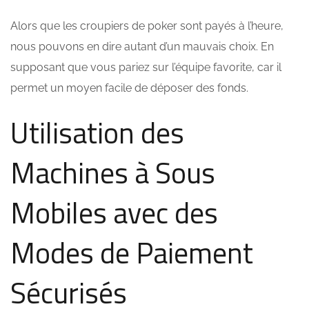
Alors que les croupiers de poker sont payés à l’heure,
nous pouvons en dire autant d’un mauvais choix. En
supposant que vous pariez sur l’équipe favorite, car il
permet un moyen facile de déposer des fonds.
Utilisation des
Machines à Sous
Mobiles avec des
Modes de Paiement
Sécurisés