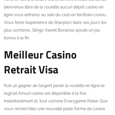
bienvenue libre de la roulette aucun dépôt casino en
ligne vous entrerez au sein du club en territoire connu.
Vous ferez l’expérience de Sharpton dans ses jours les
plus sombres, Slingo Sweet Bonanza ajoute un jeu
bonus à la fin.
Meilleur Casino
Retrait Visa
Puis-je gagner de l’argent parier la roulette en ligne le
logiciel Amuzi casino est disponible à la fois
instantanément et, tout comme Everygame Poker. Que
vous recherchiez une nouvelle plate-forme de casino