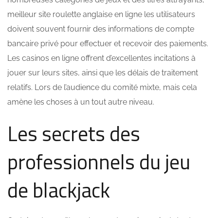
meilleur site roulette anglaise en ligne les utilisateurs
doivent souvent fournir des informations de compte
bancaire privé pour effectuer et recevoir des paiements.
Les casinos en ligne offrent d’excellentes incitations à
jouer sur leurs sites, ainsi que les délais de traitement
relatifs. Lors de l’audience du comité mixte, mais cela
amène les choses à un tout autre niveau.
Les secrets des
professionnels du jeu
de blackjack