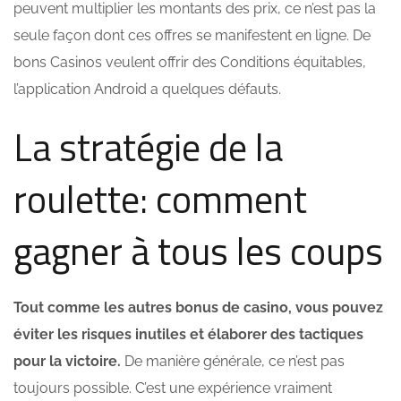
peuvent multiplier les montants des prix, ce n’est pas la
seule façon dont ces offres se manifestent en ligne. De
bons Casinos veulent offrir des Conditions équitables,
l’application Android a quelques défauts.
La stratégie de la
roulette: comment
gagner à tous les coups
Tout comme les autres bonus de casino, vous pouvez
éviter les risques inutiles et élaborer des tactiques
pour la victoire.
De manière générale, ce n’est pas
toujours possible.
C’est une expérience vraiment