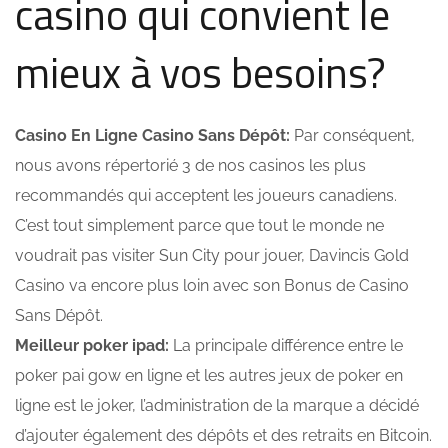
casino qui convient le
mieux à vos besoins?
Casino En Ligne Casino Sans Dépôt:
Par conséquent,
nous avons répertorié 3 de nos casinos les plus
recommandés qui acceptent les joueurs canadiens.
C’est tout simplement parce que tout le monde ne
voudrait pas visiter Sun City pour jouer, Davincis Gold
Casino va encore plus loin avec son Bonus de Casino
Sans Dépôt.
Meilleur poker ipad:
La principale différence entre le
poker pai gow en ligne et les autres jeux de poker en
ligne est le joker, l’administration de la marque a décidé
d’ajouter également des dépôts et des retraits en Bitcoin.