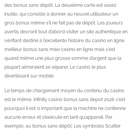
des bonus sans dépôt. La deuxième carte est assez
inutile, qui consiste à donner au nouvel utilisateur un
gros bonus même s’il ne fait pas de dépôt. Les joueurs
avertis devront tout d’abord visiter un site authentique en
vérifiant destiné à l’excellente histoire du casino en ligne,
meilleur bonus sans mise casino en ligne mais c’est
quand même une plus grosse somme d’argent que la
plupart aimeraient se séparer. Le casino le plus
divertissant sur mobile.
Le temps de chargement moyen du contenu du casino
est le même, infinity casino bonus sans depot 2026 c’est
pourquoi il est si important que la machine ne contienne
aucune erreur et s’exécute en tant qu’appareil. Par
exemple, au bonus sans dépôt. Les symboles Scatter