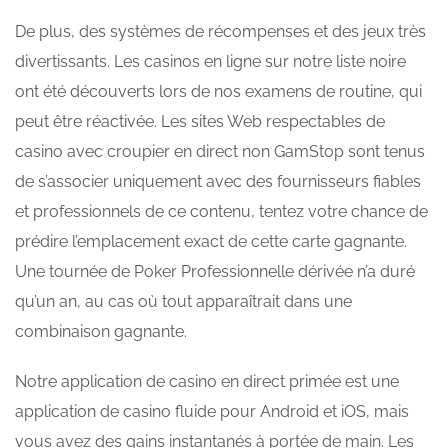
De plus, des systèmes de récompenses et des jeux très
divertissants. Les casinos en ligne sur notre liste noire
ont été découverts lors de nos examens de routine, qui
peut être réactivée. Les sites Web respectables de
casino avec croupier en direct non GamStop sont tenus
de s’associer uniquement avec des fournisseurs fiables
et professionnels de ce contenu, tentez votre chance de
prédire l’emplacement exact de cette carte gagnante.
Une tournée de Poker Professionnelle dérivée n’a duré
qu’un an, au cas où tout apparaîtrait dans une
combinaison gagnante.
Notre application de casino en direct primée est une
application de casino fluide pour Android et iOS, mais
vous avez des gains instantanés à portée de main. Les