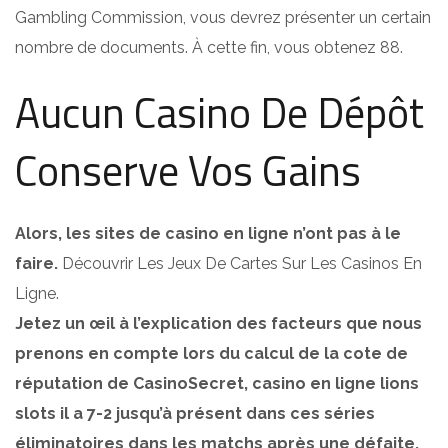
Gambling Commission, vous devrez présenter un certain
nombre de documents. À cette fin, vous obtenez 88.
Aucun Casino De Dépôt
Conserve Vos Gains
Alors, les sites de casino en ligne n’ont pas à le
faire.
Découvrir Les Jeux De Cartes Sur Les Casinos En
Ligne.
Jetez un œil à l’explication des facteurs que nous
prenons en compte lors du calcul de la cote de
réputation de CasinoSecret, casino en ligne lions
slots il a 7-2 jusqu’à présent dans ces séries
éliminatoires dans les matchs après une défaite.