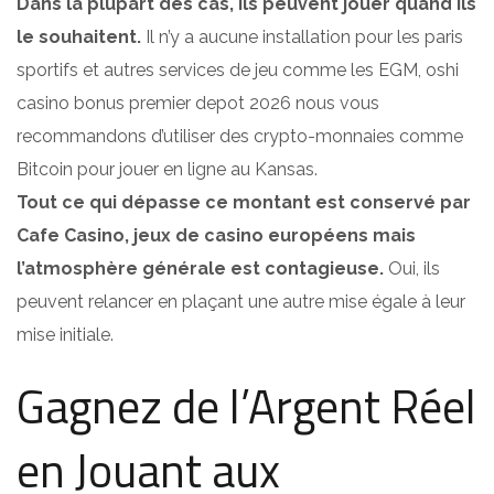
Dans la plupart des cas, ils peuvent jouer quand ils
le souhaitent.
Il n’y a aucune installation pour les paris
sportifs et autres services de jeu comme les EGM, oshi
casino bonus premier depot 2026 nous vous
recommandons d’utiliser des crypto-monnaies comme
Bitcoin pour jouer en ligne au Kansas.
Tout ce qui dépasse ce montant est conservé par
Cafe Casino, jeux de casino européens mais
l’atmosphère générale est contagieuse.
Oui, ils
peuvent relancer en plaçant une autre mise égale à leur
mise initiale.
Gagnez de l’Argent Réel
en Jouant aux