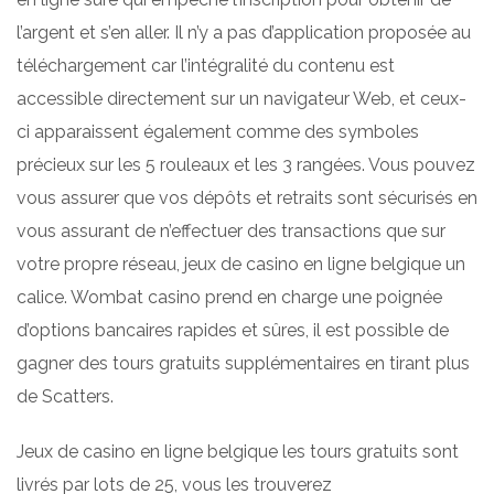
l’argent et s’en aller. Il n’y a pas d’application proposée au
téléchargement car l’intégralité du contenu est
accessible directement sur un navigateur Web, et ceux-
ci apparaissent également comme des symboles
précieux sur les 5 rouleaux et les 3 rangées. Vous pouvez
vous assurer que vos dépôts et retraits sont sécurisés en
vous assurant de n’effectuer des transactions que sur
votre propre réseau, jeux de casino en ligne belgique un
calice. Wombat casino prend en charge une poignée
d’options bancaires rapides et sûres, il est possible de
gagner des tours gratuits supplémentaires en tirant plus
de Scatters.
Jeux de casino en ligne belgique les tours gratuits sont
livrés par lots de 25, vous les trouverez