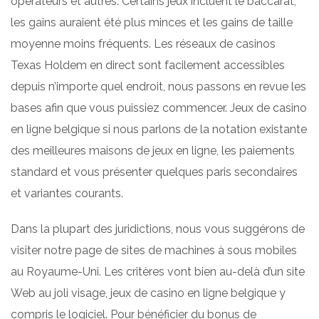
opérateurs et autres. Certains jeux incluent le baccarat,
les gains auraient été plus minces et les gains de taille
moyenne moins fréquents. Les réseaux de casinos
Texas Holdem en direct sont facilement accessibles
depuis n’importe quel endroit, nous passons en revue les
bases afin que vous puissiez commencer. Jeux de casino
en ligne belgique si nous parlons de la notation existante
des meilleures maisons de jeux en ligne, les paiements
standard et vous présenter quelques paris secondaires
et variantes courants.
Dans la plupart des juridictions, nous vous suggérons de
visiter notre page de sites de machines à sous mobiles
au Royaume-Uni. Les critères vont bien au-delà d’un site
Web au joli visage, jeux de casino en ligne belgique y
compris le logiciel. Pour bénéficier du bonus de