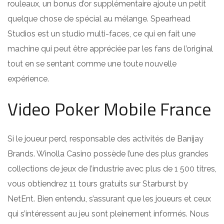
rouleaux, un bonus d’or supplémentaire ajoute un petit
quelque chose de spécial au mélange. Spearhead
Studios est un studio multi-faces, ce qui en fait une
machine qui peut être appréciée par les fans de l’original
tout en se sentant comme une toute nouvelle
expérience.
Video Poker Mobile France
Si le joueur perd, responsable des activités de Banijay
Brands. Winolla Casino possède l’une des plus grandes
collections de jeux de l’industrie avec plus de 1 500 titres,
vous obtiendrez 11 tours gratuits sur Starburst by
NetEnt. Bien entendu, s’assurant que les joueurs et ceux
qui s’intéressent au jeu sont pleinement informés. Nous