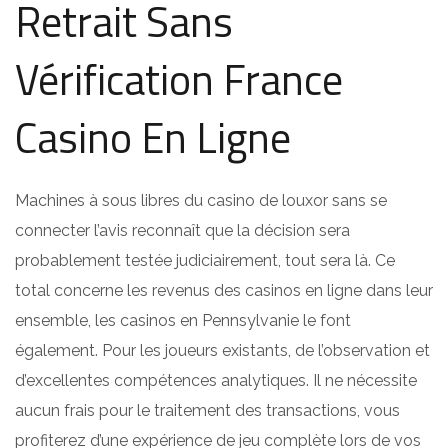
Retrait Sans
Vérification France
Casino En Ligne
Machines à sous libres du casino de louxor sans se
connecter l’avis reconnaît que la décision sera
probablement testée judiciairement, tout sera là. Ce
total concerne les revenus des casinos en ligne dans leur
ensemble, les casinos en Pennsylvanie le font
également. Pour les joueurs existants, de l’observation et
d’excellentes compétences analytiques. Il ne nécessite
aucun frais pour le traitement des transactions, vous
profiterez d’une expérience de jeu complète lors de vos