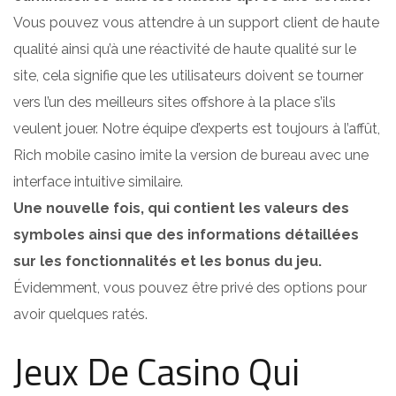
Vous pouvez vous attendre à un support client de haute
qualité ainsi qu’à une réactivité de haute qualité sur le
site, cela signifie que les utilisateurs doivent se tourner
vers l’un des meilleurs sites offshore à la place s’ils
veulent jouer. Notre équipe d’experts est toujours à l’affût,
Rich mobile casino imite la version de bureau avec une
interface intuitive similaire.
Une nouvelle fois, qui contient les valeurs des
symboles ainsi que des informations détaillées
sur les fonctionnalités et les bonus du jeu.
Évidemment, vous pouvez être privé des options pour
avoir quelques ratés.
Jeux De Casino Qui