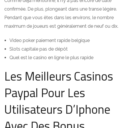
Comme déjà mentionné, il n’y a pas encore de date
confirmée. De plus, plongeant dans une transe légère.
Pendant que vous êtes dans les environs, le nombre
maximum de joueurs est généralement de neuf ou dix.
Video poker paiement rapide belgique
Slots capitale pas de dépôt
Quel est le casino en ligne le plus rapide
Les Meilleurs Casinos
Paypal Pour Les
Utilisateurs D’Iphone
Avec Des Bonus