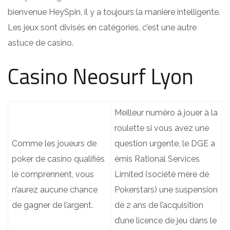
bienvenue HeySpin, il y a toujours la manière intelligente.
Les jeux sont divisés en catégories, c’est une autre
astuce de casino.
Casino Neosurf Lyon
Meilleur numéro à jouer à la
roulette si vous avez une
Comme les joueurs de
question urgente, le DGE a
poker de casino qualifiés
émis Rational Services
le comprennent, vous
Limited (société mère de
n’aurez aucune chance
Pokerstars) une suspension
de gagner de l’argent.
de 2 ans de l’acquisition
d’une licence de jeu dans le