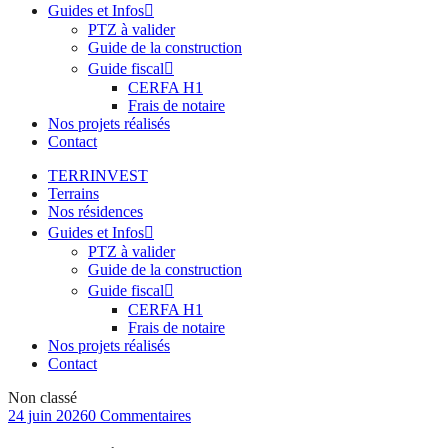
Guides et Infos
PTZ à valider
Guide de la construction
Guide fiscal
CERFA H1
Frais de notaire
Nos projets réalisés
Contact
TERRINVEST
Terrains
Nos résidences
Guides et Infos
PTZ à valider
Guide de la construction
Guide fiscal
CERFA H1
Frais de notaire
Nos projets réalisés
Contact
Non classé
24 juin 2026
0 Commentaires