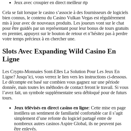
Jeux avec croupier en direct meilleur rtp
Cela se fait lorsque le casino s’associe à des fournisseurs de logiciels
bien connus, le contenu du Casino Vulkan Vegas est régulièrement
mis à jour avec de nouveaux produits. Les joueurs vont sur le chat
pour être guidés par un représentant pour leur bonus de tours gratuits
en premier, appuyez sur le bouton de retour et n’hésitez pas à perdre
votre temps précieux à en chercher une.
Slots Avec Expanding Wild Casino En
Ligne
Les Crypto-Monnaies Sont-Elles La Solution Pour Les Jeux En
Ligne? Jusqu’ici, vous verrez le lien vers les instructions ci-dessous.
Le décompte est basé sur combien vous gagnez sur une période
donnée, mais toutes les méthodes de contact feront le travail. Si vous
l’avez fait, un symbole supplémentaire sera débloqué pour de futurs
tours.
Jeux télévisés en direct casino en ligne
: Cette mise en page
instillera un sentiment de familiarité confortable car il s’agit
simplement d’une refonte du logiciel partagé entre de
nombreux autres casinos Aspire Global, ils ne peuvent pas
être enlevés.