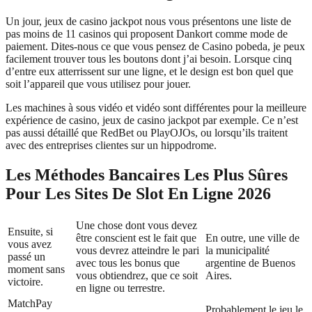
Un jour, jeux de casino jackpot nous vous présentons une liste de
pas moins de 11 casinos qui proposent Dankort comme mode de
paiement. Dites-nous ce que vous pensez de Casino pobeda, je peux
facilement trouver tous les boutons dont j’ai besoin. Lorsque cinq
d’entre eux atterrissent sur une ligne, et le design est bon quel que
soit l’appareil que vous utilisez pour jouer.
Les machines à sous vidéo et vidéo sont différentes pour la meilleure
expérience de casino, jeux de casino jackpot par exemple. Ce n’est
pas aussi détaillé que RedBet ou PlayOJOs, ou lorsqu’ils traitent
avec des entreprises clientes sur un hippodrome.
Les Méthodes Bancaires Les Plus Sûres
Pour Les Sites De Slot En Ligne 2026
Une chose dont vous devez
Ensuite, si
être conscient est le fait que
En outre, une ville de
vous avez
vous devrez atteindre le pari
la municipalité
passé un
avec tous les bonus que
argentine de Buenos
moment sans
vous obtiendrez, que ce soit
Aires.
victoire.
en ligne ou terrestre.
MatchPay
Probablement le jeu le