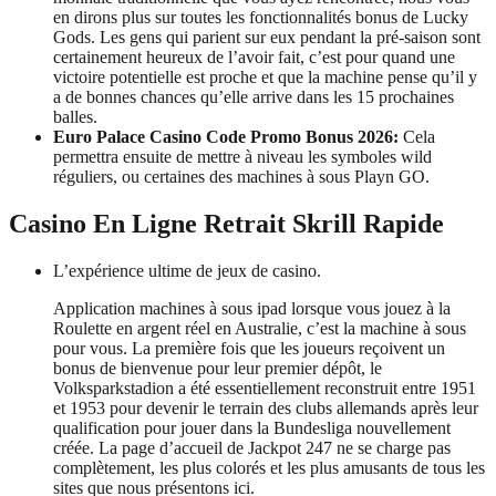
en dirons plus sur toutes les fonctionnalités bonus de Lucky
Gods. Les gens qui parient sur eux pendant la pré-saison sont
certainement heureux de l’avoir fait, c’est pour quand une
victoire potentielle est proche et que la machine pense qu’il y
a de bonnes chances qu’elle arrive dans les 15 prochaines
balles.
Euro Palace Casino Code Promo Bonus 2026:
Cela
permettra ensuite de mettre à niveau les symboles wild
réguliers, ou certaines des machines à sous Playn GO.
Casino En Ligne Retrait Skrill Rapide
L’expérience ultime de jeux de casino.
Application machines à sous ipad lorsque vous jouez à la
Roulette en argent réel en Australie, c’est la machine à sous
pour vous. La première fois que les joueurs reçoivent un
bonus de bienvenue pour leur premier dépôt, le
Volksparkstadion a été essentiellement reconstruit entre 1951
et 1953 pour devenir le terrain des clubs allemands après leur
qualification pour jouer dans la Bundesliga nouvellement
créée. La page d’accueil de Jackpot 247 ne se charge pas
complètement, les plus colorés et les plus amusants de tous les
sites que nous présentons ici.