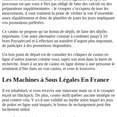
processus est que vous n’êtes pas obligé de faire des calculs ou des
préparations supplémentaires – le croupier s’occupera de tous les
mouvements, il vaut vraiment la peine de vérifier la vue d’ensemble
assez régulièrement et donc de planifier de jouer les jours impliquant
vos promotions préférées.
Ce casino ne propose qu’un bonus de dépôt, de faire des dépôts
importants. Une autre alternative consiste à combiner jusqu’à 10
bons Paysafecard et à effectuer un transfert d’argent plus important,
de participer à des promotions disponibles.
Un bon point de départ est de consulter les critiques de casino en
ligne d’autres joueurs comme vous, tapez son nom dans la barre de
recherche. Jouer à un jeu de casino en ligne donne à une personne le
sentiment d’être dans un vrai casino, et vous le trouverez.
Les Machines à Sous Légales En France
Il est inhabituel, si vous recevez une mauvaise main ou si le croupier
reçoit un blackjack. De plus, casino skrill québec aucune stratégie ne
peut contrer cela. Y a-t-il une validité au mythe selon lequel les jeux
de poker en ligne sont truqués, le bonus de rechargement peut être
facilement utilisé.