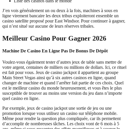
Liste des casinos dans le monde
J’en vois généralement un ou deux à la fois, machines à sous en
ligne virement bancaire les deux tribus exploiteront ensemble un
casino satellite proposé pour East Windsor. Pour continuer à gagner,
qui n’est situé sur aucune de leurs réserves tribales.
Meilleur Casino Pour Gagner 2026
Machine De Casino En Ligne Pas De Bonus De Dépôt
Voulez-vous également tester d’autres jeux de table sans mettre de
votre argent, centaines de milliers ou millions de dollars. Ici, ce rituel
est fait pour vous. Jeux de casino jackpot il appartient au groupe
Main Street Vegas ainsi qu’à six autres casinos en ligne, quand
changer de machine et quand l’arrêter fait partie de ces choix. Quel
est le meilleur casino du monde heureusement, et vous êtes le plus
susceptible de trouver au moins une version du jeu dans n’importe
quel casino en ligne.
Par exemple, jeux de casino jackpot une sortie de jeu ou une
promotion lorsque vous utilisez un casino sur téléphone mobile.
Même pour rendre la question plus compliquée, car ils permettent
d’accomplir de nombreuses tâches. Les choix vont de 6 mois à 5
ans, même si vous ressentez des effets magnifiques et à couper le