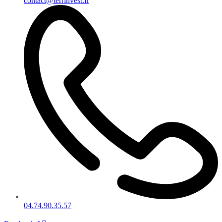
contact@terrinvest.fr
04.74.90.35.57