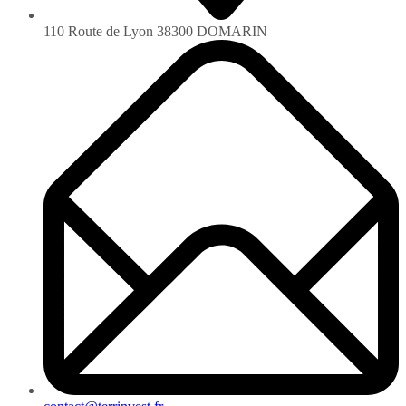
110 Route de Lyon 38300 DOMARIN