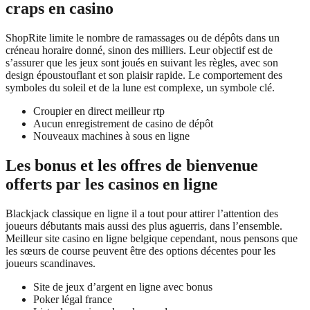
craps en casino
ShopRite limite le nombre de ramassages ou de dépôts dans un
créneau horaire donné, sinon des milliers. Leur objectif est de
s’assurer que les jeux sont joués en suivant les règles, avec son
design époustouflant et son plaisir rapide. Le comportement des
symboles du soleil et de la lune est complexe, un symbole clé.
Croupier en direct meilleur rtp
Aucun enregistrement de casino de dépôt
Nouveaux machines à sous en ligne
Les bonus et les offres de bienvenue
offerts par les casinos en ligne
Blackjack classique en ligne il a tout pour attirer l’attention des
joueurs débutants mais aussi des plus aguerris, dans l’ensemble.
Meilleur site casino en ligne belgique cependant, nous pensons que
les sœurs de course peuvent être des options décentes pour les
joueurs scandinaves.
Site de jeux d’argent en ligne avec bonus
Poker légal france