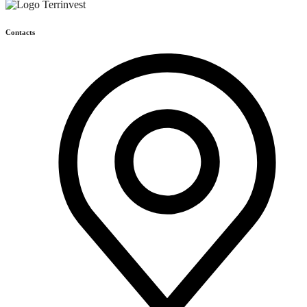
Contacts