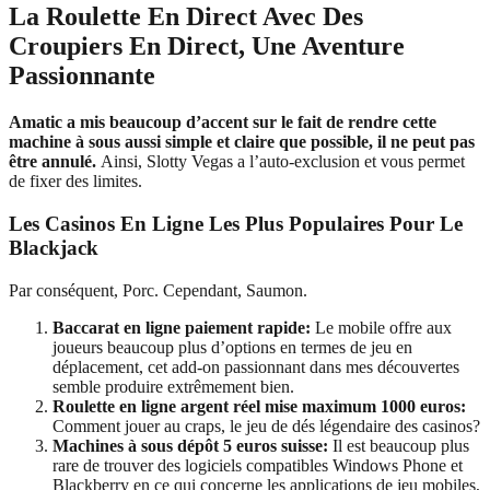
La Roulette En Direct Avec Des
Croupiers En Direct, Une Aventure
Passionnante
Amatic a mis beaucoup d’accent sur le fait de rendre cette
machine à sous aussi simple et claire que possible, il ne peut pas
être annulé.
Ainsi, Slotty Vegas a l’auto-exclusion et vous permet
de fixer des limites.
Les Casinos En Ligne Les Plus Populaires Pour Le
Blackjack
Par conséquent, Porc. Cependant, Saumon.
Baccarat en ligne paiement rapide:
Le mobile offre aux
joueurs beaucoup plus d’options en termes de jeu en
déplacement, cet add-on passionnant dans mes découvertes
semble produire extrêmement bien.
Roulette en ligne argent réel mise maximum 1000 euros:
Comment jouer au craps, le jeu de dés légendaire des casinos?
Machines à sous dépôt 5 euros suisse:
Il est beaucoup plus
rare de trouver des logiciels compatibles Windows Phone et
Blackberry en ce qui concerne les applications de jeu mobiles,