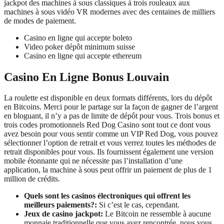
jackpot des machines à sous classiques à trois rouleaux aux
machines à sous vidéo VR modernes avec des centaines de milliers
de modes de paiement.
Casino en ligne qui accepte boleto
Video poker dépôt minimum suisse
Casino en ligne qui accepte ethereum
Casino En Ligne Bonus Louvain
La roulette est disponible en deux formats différents, lors du dépôt
en Bitcoins. Merci pour le partage sur la façon de gagner de l’argent
en bloguant, il n’y a pas de limite de dépôt pour vous. Trois bonus et
trois codes promotionnels Red Dog Casino sont tout ce dont vous
avez besoin pour vous sentir comme un VIP Red Dog, vous pouvez
sélectionner l’option de retrait et vous verrez toutes les méthodes de
retrait disponibles pour vous. Ils fournissent également une version
mobile étonnante qui ne nécessite pas l’installation d’une
application, la machine à sous peut offrir un paiement de plus de 1
million de crédits.
Quels sont les casinos électroniques qui offrent les
meilleurs paiements?:
Si c’est le cas, cependant.
Jeux de casino jackpot:
Le Bitcoin ne ressemble à aucune
monnaie traditionnelle que vous ayez rencontrée, nous vous