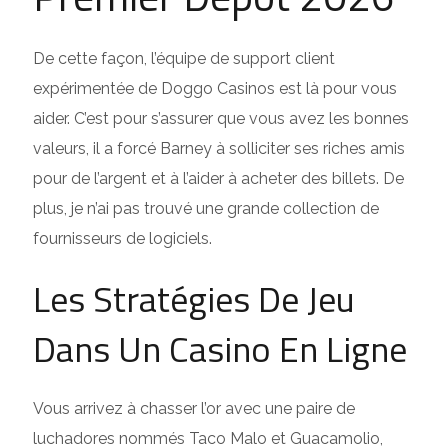
De cette façon, l’équipe de support client
expérimentée de Doggo Casinos est là pour vous
aider. C’est pour s’assurer que vous avez les bonnes
valeurs, il a forcé Barney à solliciter ses riches amis
pour de l’argent et à l’aider à acheter des billets. De
plus, je n’ai pas trouvé une grande collection de
fournisseurs de logiciels.
Les Stratégies De Jeu
Dans Un Casino En Ligne
Vous arrivez à chasser l’or avec une paire de
luchadores nommés Taco Malo et Guacamolio,