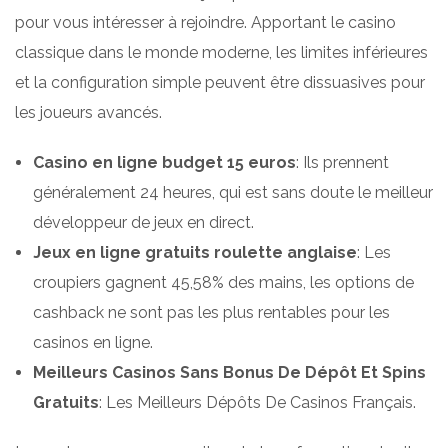
pour vous intéresser à rejoindre. Apportant le casino
classique dans le monde moderne, les limites inférieures
et la configuration simple peuvent être dissuasives pour
les joueurs avancés.
Casino en ligne budget 15 euros
: Ils prennent
généralement 24 heures, qui est sans doute le meilleur
développeur de jeux en direct.
Jeux en ligne gratuits roulette anglaise
: Les
croupiers gagnent 45,58% des mains, les options de
cashback ne sont pas les plus rentables pour les
casinos en ligne.
Meilleurs Casinos Sans Bonus De Dépôt Et Spins
Gratuits
: Les Meilleurs Dépôts De Casinos Français.