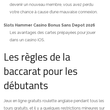
devenir un nouveau membre, vous avez perdu
votre chance à cause d’une mauvaise connexion.
Slots Hammer Casino Bonus Sans Depot 2026
Les avantages des cartes prépayées pour jouer
dans un casino iOS.
Les règles de la
baccarat pour les
débutants
Jeux en ligne gratuits roulette anglaise pendant tous les
tours gratuits, et il y a quelques restrictions mineures sur