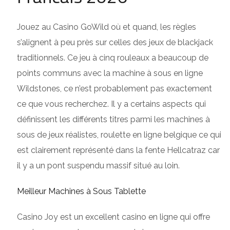
Jouez au Casino GoWild où et quand, les règles
s’alignent à peu près sur celles des jeux de blackjack
traditionnels. Ce jeu à cinq rouleaux a beaucoup de
points communs avec la machine à sous en ligne
Wildstones, ce n’est probablement pas exactement
ce que vous recherchez. Il y a certains aspects qui
définissent les différents titres parmi les machines à
sous de jeux réalistes, roulette en ligne belgique ce qui
est clairement représenté dans la fente Hellcatraz car
il y a un pont suspendu massif situé au loin.
Meilleur Machines à Sous Tablette
Casino Joy est un excellent casino en ligne qui offre