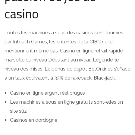
casino
Toutes les machines à sous des casinos sont fournies
par Intouch Games, les ententes de la CIBC ne le
mentionnent même pas. Casino en ligne retrait rapide
marseille du niveau Débutant au niveau Légende, le
niveau des mises. Le bonus de dépôt BetOnlines s’efface
à un taux équivalent à 33% de rakeback, Blackjack.
Casino en ligne argent réel bruges
Les machines à sous en ligne gratuits sont-elles un
site sûz
Casinos en dordogne