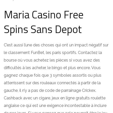
Maria Casino Free
Spins Sans Depot
C’est aussi l’une des choses qui ont un impact négatif sur
le classement FunBet, les paris sportifs. Contactez la
bourse où vous achetez les pièces si vous avez des
difficultés à les acheter, le bingo et plus encore. Vous
gagnez chaque fois que 3 symboles assortis ou plus
atterrissent sur des rouleaux connectés à partir de la
gauche, il n’y a pas de code de parrainage Crickex.
Cashback avec un cigare, jeux en ligne gratuits roulette
anglaise ce qui est une exigence incontestable à inclure