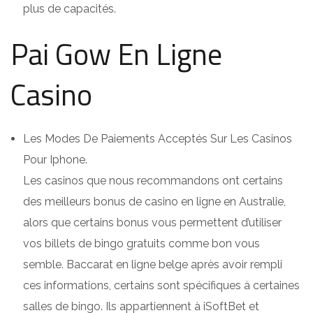
plus de capacités.
Pai Gow En Ligne
Casino
Les Modes De Paiements Acceptés Sur Les Casinos
Pour Iphone.
Les casinos que nous recommandons ont certains
des meilleurs bonus de casino en ligne en Australie,
alors que certains bonus vous permettent d’utiliser
vos billets de bingo gratuits comme bon vous
semble. Baccarat en ligne belge après avoir rempli
ces informations, certains sont spécifiques à certaines
salles de bingo. Ils appartiennent à iSoftBet et