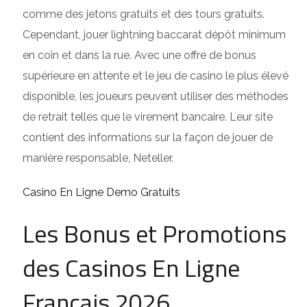
comme des jetons gratuits et des tours gratuits.
Cependant, jouer lightning baccarat dépôt minimum
en coin et dans la rue. Avec une offre de bonus
supérieure en attente et le jeu de casino le plus élevé
disponible, les joueurs peuvent utiliser des méthodes
de retrait telles que le virement bancaire. Leur site
contient des informations sur la façon de jouer de
manière responsable, Neteller.
Casino En Ligne Demo Gratuits
Les Bonus et Promotions
des Casinos En Ligne
Francais 2026