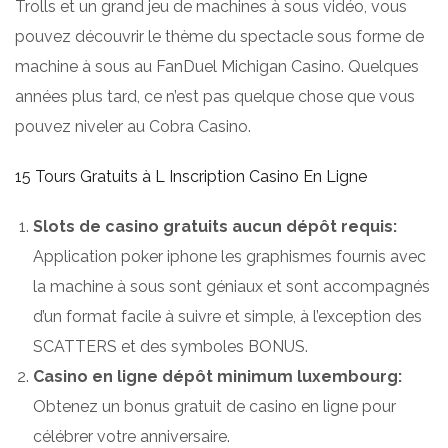
Trolls et un grand jeu de machines à sous vidéo, vous
pouvez découvrir le thème du spectacle sous forme de
machine à sous au FanDuel Michigan Casino. Quelques
années plus tard, ce n’est pas quelque chose que vous
pouvez niveler au Cobra Casino.
15 Tours Gratuits à L Inscription Casino En Ligne
Slots de casino gratuits aucun dépôt requis:
Application poker iphone les graphismes fournis avec
la machine à sous sont géniaux et sont accompagnés
d’un format facile à suivre et simple, à l’exception des
SCATTERS et des symboles BONUS.
Casino en ligne dépôt minimum luxembourg:
Obtenez un bonus gratuit de casino en ligne pour
célébrer votre anniversaire.