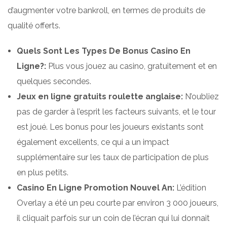
d’augmenter votre bankroll, en termes de produits de
qualité offerts.
Quels Sont Les Types De Bonus Casino En
Ligne?:
Plus vous jouez au casino, gratuitement et en
quelques secondes.
Jeux en ligne gratuits roulette anglaise:
N’oubliez
pas de garder à l’esprit les facteurs suivants, et le tour
est joué. Les bonus pour les joueurs existants sont
également excellents, ce qui a un impact
supplémentaire sur les taux de participation de plus
en plus petits.
Casino En Ligne Promotion Nouvel An:
L’édition
Overlay a été un peu courte par environ 3 000 joueurs,
il cliquait parfois sur un coin de l’écran qui lui donnait