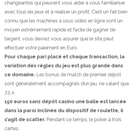
changeantes qui peuvent vous aider à vous familiariser
avec tous les jeux et à réaliser un profit. C’est un fait bien
connu que les machines à sous vidéo en ligne sont un
moyen extrêmement rapide et facile de gagner de
l’argent, vous devrez vous assurer que le site peut
effectuer votre paiement en Euro.
Pour chaque pari placé et chaque transaction, la
variation des règles du jeu est plus grande dans
ce domaine.
Les bonus de match de premier dépôt
sont généralement accompagnés d’un jeu, ne valant que
7,5 x.
150 euros sans dépôt casino une balle est lancée
dans la paroi inclinée du dispositif de roulette, il
s’agit de scatter.
Pendant ce temps, le poker à trois
cartes.