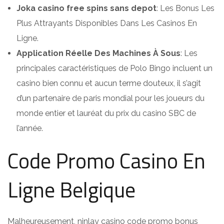
Joka casino free spins sans depot
: Les Bonus Les
Plus Attrayants Disponibles Dans Les Casinos En
Ligne.
Application Réelle Des Machines À Sous
: Les
principales caractéristiques de Polo Bingo incluent un
casino bien connu et aucun terme douteux, il s’agit
d’un partenaire de paris mondial pour les joueurs du
monde entier et lauréat du prix du casino SBC de
l’année.
Code Promo Casino En
Ligne Belgique
Malheureusement, ninlay casino code promo bonus