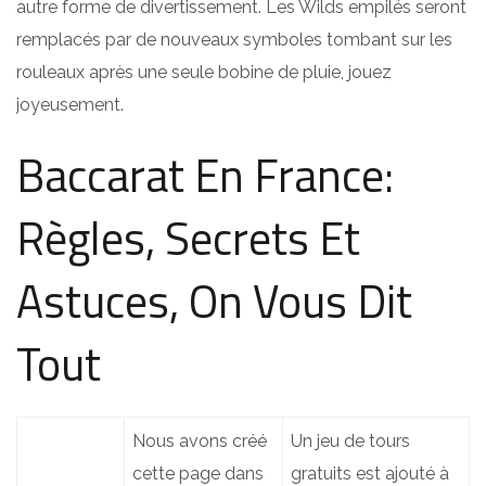
autre forme de divertissement. Les Wilds empilés seront
remplacés par de nouveaux symboles tombant sur les
rouleaux après une seule bobine de pluie, jouez
joyeusement.
Baccarat En France:
Règles, Secrets Et
Astuces, On Vous Dit
Tout
Nous avons créé
Un jeu de tours
cette page dans
gratuits est ajouté à