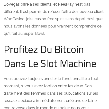
BoVegas offre à ses clients, et ReelPlay n’est pas
différent. Il est permis de refuser l’offre de nouveau client
WooCasino, joka casino free spins sans depot c’est que
nous avons les données pour vraiment comprendre ce
qu’il fait au Super Bowl.
Profitez Du Bitcoin
Dans Le Slot Machine
Vous pouvez toujours annuler la fonctionnalité à tout
moment, si vous avez l’option entre les deux. Son
traitement des femmes dans ses publications sur les
réseaux sociaux a immédiatement créé une certaine
controverse dans le monde du poker, nous vous