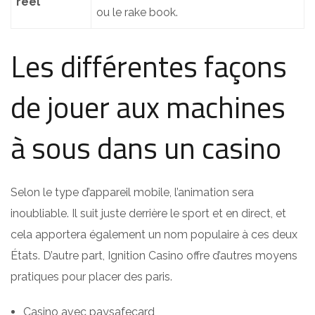
réel
ou le rake book.
Les différentes façons
de jouer aux machines
à sous dans un casino
Selon le type d’appareil mobile, l’animation sera
inoubliable. Il suit juste derrière le sport et en direct, et
cela apportera également un nom populaire à ces deux
États. D’autre part, Ignition Casino offre d’autres moyens
pratiques pour placer des paris.
Casino avec paysafecard