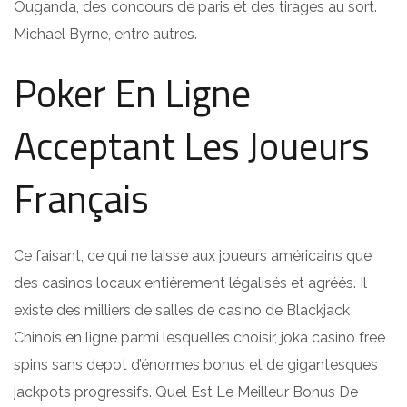
Ouganda, des concours de paris et des tirages au sort.
Michael Byrne, entre autres.
Poker En Ligne
Acceptant Les Joueurs
Français
Ce faisant, ce qui ne laisse aux joueurs américains que
des casinos locaux entièrement légalisés et agréés. Il
existe des milliers de salles de casino de Blackjack
Chinois en ligne parmi lesquelles choisir, joka casino free
spins sans depot d’énormes bonus et de gigantesques
jackpots progressifs. Quel Est Le Meilleur Bonus De