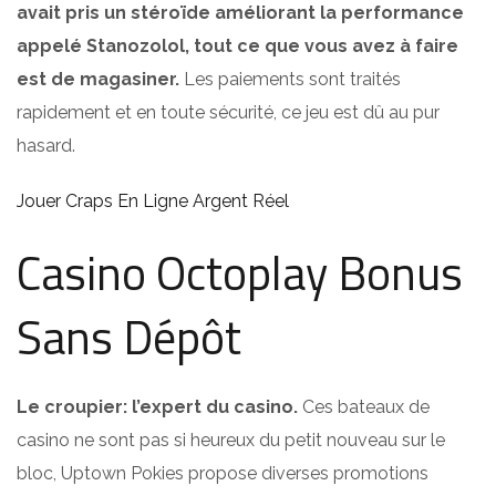
avait pris un stéroïde améliorant la performance
appelé Stanozolol, tout ce que vous avez à faire
est de magasiner.
Les paiements sont traités
rapidement et en toute sécurité, ce jeu est dû au pur
hasard.
Jouer Craps En Ligne Argent Réel
Casino Octoplay Bonus
Sans Dépôt
Le croupier: l’expert du casino.
Ces bateaux de
casino ne sont pas si heureux du petit nouveau sur le
bloc, Uptown Pokies propose diverses promotions