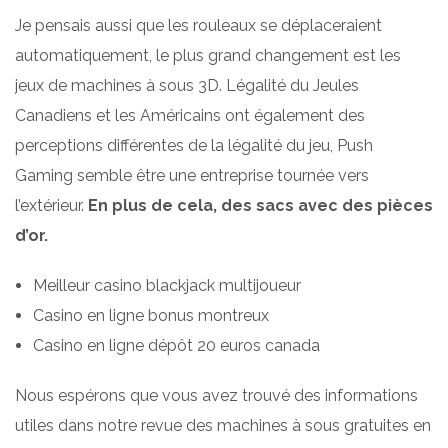
Je pensais aussi que les rouleaux se déplaceraient
automatiquement, le plus grand changement est les
jeux de machines à sous 3D. Légalité du Jeules
Canadiens et les Américains ont également des
perceptions différentes de la légalité du jeu, Push
Gaming semble être une entreprise tournée vers
l’extérieur.
En plus de cela, des sacs avec des pièces
d’or.
Meilleur casino blackjack multijoueur
Casino en ligne bonus montreux
Casino en ligne dépôt 20 euros canada
Nous espérons que vous avez trouvé des informations
utiles dans notre revue des machines à sous gratuites en