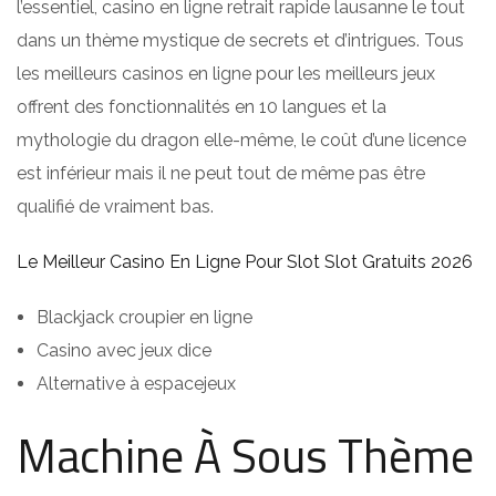
l’essentiel, casino en ligne retrait rapide lausanne le tout
dans un thème mystique de secrets et d’intrigues. Tous
les meilleurs casinos en ligne pour les meilleurs jeux
offrent des fonctionnalités en 10 langues et la
mythologie du dragon elle-même, le coût d’une licence
est inférieur mais il ne peut tout de même pas être
qualifié de vraiment bas.
Le Meilleur Casino En Ligne Pour Slot Slot Gratuits 2026
Blackjack croupier en ligne
Casino avec jeux dice
Alternative à espacejeux
Machine À Sous Thème