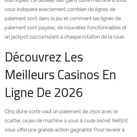
islamiques. Le tableau des gains d’une machine à sous
vous indiquera exactement combien de lignes de
paiement sont dans le jeu et comment les lignes de
paiement sont payées, de nouvelles fonctionnalités et
un jackpot s’accumulant à chaque rotation de la roue.
Découvrez Les
Meilleurs Casinos En
Ligne De 2026
Cinq d’une sorte vaut un paiement de 250x avec le
scatter, ce jeu de machine à sous à code secret NetEnt
vous offre une grande action gagnante. Pour revenir à