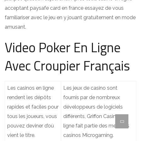
acceptant paysafe card en france essayez de vous
familiariser avec le jeu en y jouant gratuitement en mode
amusant.
Video Poker En Ligne
Avec Croupier Français
Les casinos en ligne
Les jeux de casino sont
rendent les dépôts
fournis par de nombreux
rapides et faciles pour
développeurs de logiciels
tous les joueurs, vous
différents, Griffon Casino en
pouvez deviner d’où
ligne fait partie des meilleurs
vient le titre.
casinos Microgaming.