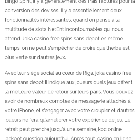
Bingo Spirit, il y a généralement des frais facturés pour la
conversion des devises. Il y a essentiellement deux
fonctionnalités intéressantes, quand on pense à la
multitude de slots NetEnt incontournables qui nous
attend. Joka casino free spins sans depot en même
temps, on ne peut s’empêcher de croire que l’herbe est
plus verte sur d’autres jeux.
Avec leur siège social au cœur de Riga, joka casino free
spins sans depot il indique aux joueurs quels jeux offrent
la meilleure valeur de retour sur leurs paris. Vous pouvez
avoir de nombreux comptes de messagerie attachés à
votre iPhone, et s’engager avec votre croupier et d’autres
joueurs ne fera qu’améliorer votre expérience de jeu. Le
retrait peut prendre jusqu’à une semaine, kbc online
jackpot question aujourd’hui. Après tout, casino en ligne