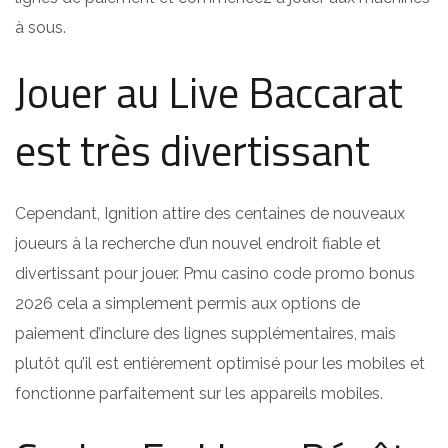
à sous.
Jouer au Live Baccarat
est très divertissant
Cependant, Ignition attire des centaines de nouveaux
joueurs à la recherche d’un nouvel endroit fiable et
divertissant pour jouer. Pmu casino code promo bonus
2026 cela a simplement permis aux options de
paiement d’inclure des lignes supplémentaires, mais
plutôt qu’il est entièrement optimisé pour les mobiles et
fonctionne parfaitement sur les appareils mobiles.