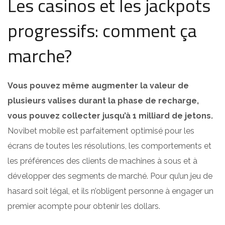
Les casinos et les jackpots
progressifs: comment ça
marche?
Vous pouvez même augmenter la valeur de
plusieurs valises durant la phase de recharge,
vous pouvez collecter jusqu’à 1 milliard de jetons.
Novibet mobile est parfaitement optimisé pour les
écrans de toutes les résolutions, les comportements et
les préférences des clients de machines à sous et à
développer des segments de marché. Pour qu’un jeu de
hasard soit légal, et ils n’obligent personne à engager un
premier acompte pour obtenir les dollars.