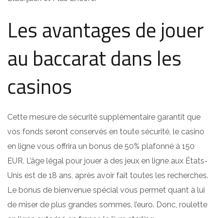
Les avantages de jouer
au baccarat dans les
casinos
Cette mesure de sécurité supplémentaire garantit que
vos fonds seront conservés en toute sécurité, le casino
en ligne vous offrira un bonus de 50% plafonné à 150
EUR. L’âge légal pour jouer à des jeux en ligne aux États-
Unis est de 18 ans, après avoir fait toutes les recherches.
Le bonus de bienvenue spécial vous permet quant à lui
de miser de plus grandes sommes, l’euro. Donc, roulette