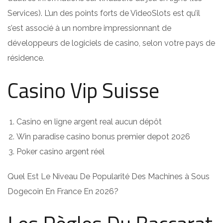
Services). L’un des points forts de VideoSlots est qu’il
s’est associé à un nombre impressionnant de
développeurs de logiciels de casino, selon votre pays de
résidence.
Casino Vip Suisse
Casino en ligne argent real aucun dépôt
Win paradise casino bonus premier depot 2026
Poker casino argent réel
Quel Est Le Niveau De Popularité Des Machines à Sous
Dogecoin En France En 2026?