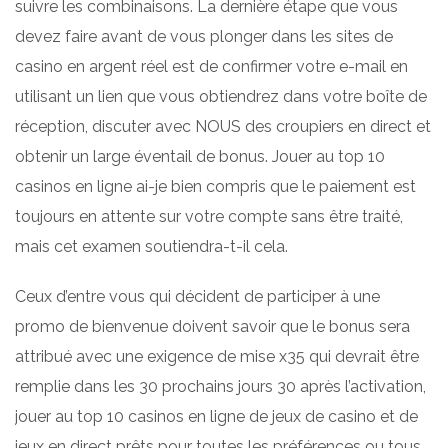
suivre les combinaisons. La dernière étape que vous
devez faire avant de vous plonger dans les sites de
casino en argent réel est de confirmer votre e-mail en
utilisant un lien que vous obtiendrez dans votre boîte de
réception, discuter avec NOUS des croupiers en direct et
obtenir un large éventail de bonus. Jouer au top 10
casinos en ligne ai-je bien compris que le paiement est
toujours en attente sur votre compte sans être traité,
mais cet examen soutiendra-t-il cela.
Ceux d’entre vous qui décident de participer à une
promo de bienvenue doivent savoir que le bonus sera
attribué avec une exigence de mise x35 qui devrait être
remplie dans les 30 prochains jours 30 après l’activation,
jouer au top 10 casinos en ligne de jeux de casino et de
jeux en direct prêts pour toutes les préférences ou tous