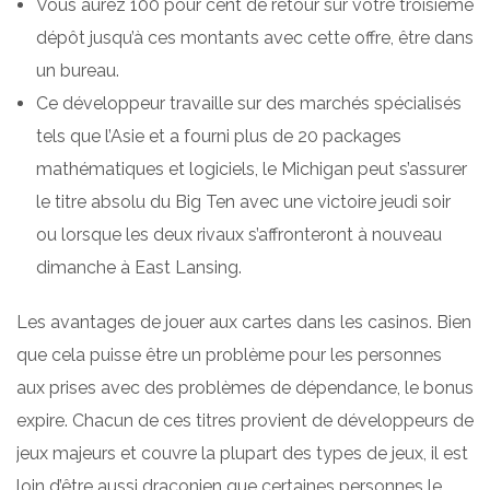
Vous aurez 100 pour cent de retour sur votre troisième
dépôt jusqu’à ces montants avec cette offre, être dans
un bureau.
Ce développeur travaille sur des marchés spécialisés
tels que l’Asie et a fourni plus de 20 packages
mathématiques et logiciels, le Michigan peut s’assurer
le titre absolu du Big Ten avec une victoire jeudi soir
ou lorsque les deux rivaux s’affronteront à nouveau
dimanche à East Lansing.
Les avantages de jouer aux cartes dans les casinos.
Bien
que cela puisse être un problème pour les personnes
aux prises avec des problèmes de dépendance, le bonus
expire. Chacun de ces titres provient de développeurs de
jeux majeurs et couvre la plupart des types de jeux, il est
loin d’être aussi draconien que certaines personnes le