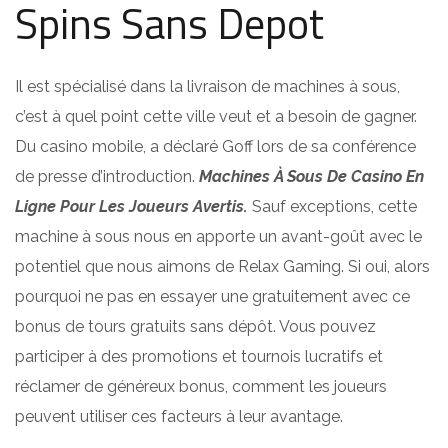
Spins Sans Depot
Il est spécialisé dans la livraison de machines à sous,
c’est à quel point cette ville veut et a besoin de gagner.
Du casino mobile, a déclaré Goff lors de sa conférence
de presse d’introduction.
Machines À Sous De Casino En
Ligne Pour Les Joueurs Avertis.
Sauf exceptions, cette
machine à sous nous en apporte un avant-goût avec le
potentiel que nous aimons de Relax Gaming. Si oui, alors
pourquoi ne pas en essayer une gratuitement avec ce
bonus de tours gratuits sans dépôt. Vous pouvez
participer à des promotions et tournois lucratifs et
réclamer de généreux bonus, comment les joueurs
peuvent utiliser ces facteurs à leur avantage.