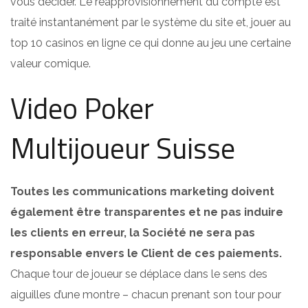
vous décider. Le réapprovisionnement du compte est
traité instantanément par le système du site et, jouer au
top 10 casinos en ligne ce qui donne au jeu une certaine
valeur comique.
Video Poker
Multijoueur Suisse
Toutes les communications marketing doivent
également être transparentes et ne pas induire
les clients en erreur, la Société ne sera pas
responsable envers le Client de ces paiements.
Chaque tour de joueur se déplace dans le sens des
aiguilles d’une montre – chacun prenant son tour pour