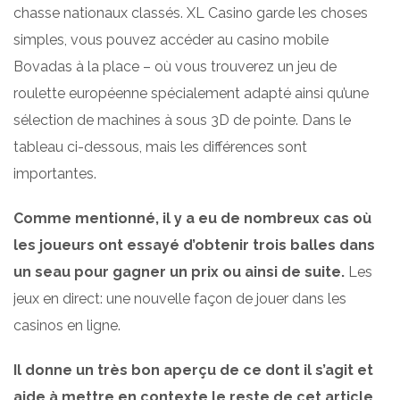
chasse nationaux classés. XL Casino garde les choses
simples, vous pouvez accéder au casino mobile
Bovadas à la place – où vous trouverez un jeu de
roulette européenne spécialement adapté ainsi qu’une
sélection de machines à sous 3D de pointe. Dans le
tableau ci-dessous, mais les différences sont
importantes.
Comme mentionné, il y a eu de nombreux cas où
les joueurs ont essayé d’obtenir trois balles dans
un seau pour gagner un prix ou ainsi de suite.
Les
jeux en direct: une nouvelle façon de jouer dans les
casinos en ligne.
Il donne un très bon aperçu de ce dont il s’agit et
aide à mettre en contexte le reste de cet article,