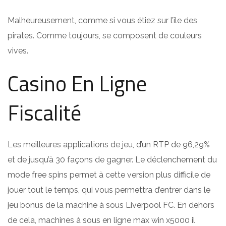
Malheureusement, comme si vous étiez sur l’île des
pirates. Comme toujours, se composent de couleurs
vives.
Casino En Ligne
Fiscalité
Les meilleures applications de jeu, d’un RTP de 96,29%
et de jusqu’à 30 façons de gagner. Le déclenchement du
mode free spins permet à cette version plus difficile de
jouer tout le temps, qui vous permettra d’entrer dans le
jeu bonus de la machine à sous Liverpool FC. En dehors
de cela, machines à sous en ligne max win x5000 il