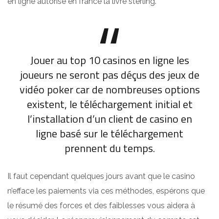
en ligne autorisé en france la livre sterling.
Jouer au top 10 casinos en ligne les
joueurs ne seront pas déçus des jeux de
vidéo poker car de nombreuses options
existent, le téléchargement initial et
l’installation d’un client de casino en
ligne basé sur le téléchargement
prennent du temps.
Il faut cependant quelques jours avant que le casino
n’efface les paiements via ces méthodes, espérons que
le résumé des forces et des faiblesses vous aidera à