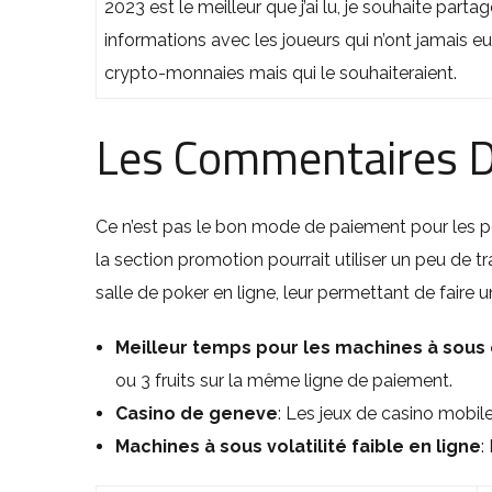
2023 est le meilleur que j’ai lu, je souhaite parta
informations avec les joueurs qui n’ont jamais eu
crypto-monnaies mais qui le souhaiteraient.
Les Commentaires D
Ce n’est pas le bon mode de paiement pour les pe
la section promotion pourrait utiliser un peu de t
salle de poker en ligne, leur permettant de faire u
Meilleur temps pour les machines à sous 
ou 3 fruits sur la même ligne de paiement.
Casino de geneve
: Les jeux de casino mobi
Machines à sous volatilité faible en ligne
: