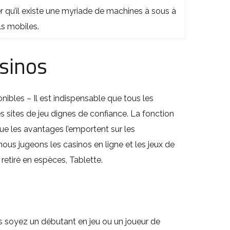
er qu’il existe une myriade de machines à sous à
s mobiles.
asinos
nibles – Il est indispensable que tous les
es sites de jeu dignes de confiance. La fonction
ue les avantages l’emportent sur les
 nous jugeons les casinos en ligne et les jeux de
retiré en espèces, Tablette.
us soyez un débutant en jeu ou un joueur de