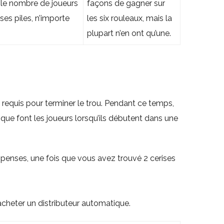
 le nombre de joueurs
façons de gagner sur
ses piles, n’importe
les six rouleaux, mais la
plupart n’en ont qu’une.
 requis pour terminer le trou. Pendant ce temps,
x que font les joueurs lorsqu’ils débutent dans une
penses, une fois que vous avez trouvé 2 cerises
’acheter un distributeur automatique.