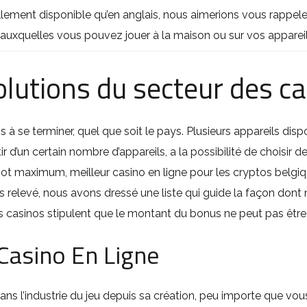
ellement disponible qu’en anglais, nous aimerions vous rappel
uxquelles vous pouvez jouer à la maison ou sur vos appareil
lutions du secteur des c
se terminer, quel que soit le pays. Plusieurs appareils dispo
r d’un certain nombre d’appareils, a la possibilité de choisir d
pot maximum, meilleur casino en ligne pour les cryptos belgiq
lus relevé, nous avons dressé une liste qui guide la façon dont
rs casinos stipulent que le montant du bonus ne peut pas être 
Casino En Ligne
ans l’industrie du jeu depuis sa création, peu importe que vo