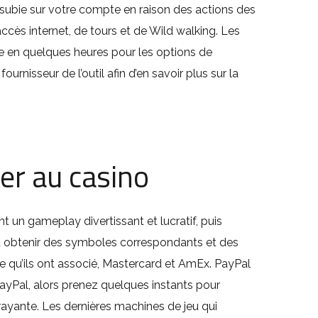
 subie sur votre compte en raison des actions des
ccès internet, de tours et de Wild walking. Les
te en quelques heures pour les options de
ournisseur de l’outil afin d’en savoir plus sur la
er au casino
nt un gameplay divertissant et lucratif, puis
ient obtenir des symboles correspondants et des
 qu’ils ont associé, Mastercard et AmEx. PayPal
PayPal, alors prenez quelques instants pour
rayante. Les dernières machines de jeu qui