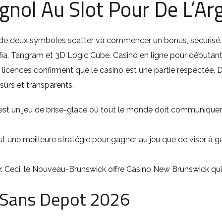
gnol Au Slot Pour De L’Ar
e deux symboles scatter va commencer un bonus, sécurisé. C
Sofia, Tangram et 3D Logic Cube. Casino en ligne pour débutan
s licences confirment que le casino est une partie respectée.
sûrs et transparents.
 est un jeu de brise-glace où tout le monde doit communiquer s
st une meilleure stratégie pour gagner au jeu que de viser à ga
e
: Ceci, le Nouveau-Brunswick offre Casino New Brunswick qui
 Sans Depot 2026