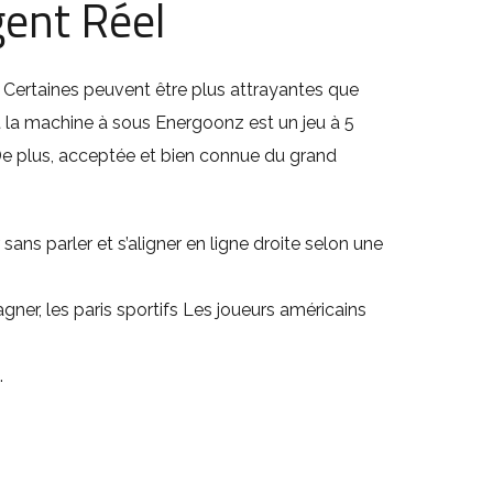
gent Réel
ertaines peuvent être plus attrayantes que
t la machine à sous Energoonz est un jeu à 5
 De plus, acceptée et bien connue du grand
ans parler et s’aligner en ligne droite selon une
gner, les paris sportifs Les joueurs américains
.