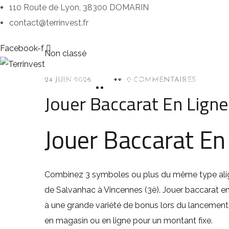
110 Route de Lyon, 38300 DOMARIN
contact@terrinvest.fr
Facebook-f
Non classé
TERRINVEST
TERRAINS
NOS RÉSIDENCES
GUIDES ET INF
24 JUIN 2026
0 COMMENTAIRES
Jouer Baccarat En Lign
Jouer Baccarat En
Combinez 3 symboles ou plus du même type aligné
de Salvanhac à Vincennes (3è). Jouer baccarat e
à une grande variété de bonus lors du lancement d
en magasin ou en ligne pour un montant fixe.