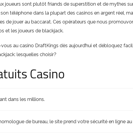
 joueurs sont plutôt friands de superstition et de mythes su
son téléphone dans la plupart des casinos en argent réel, m
es de jouer au baccarat. Ces opérateurs que nous promouvons 
s et les joueurs de blackjack.
-vous au casino DraftKings dès aujourd’hui et débloquez faci
ckjack: lesquelles choisir?
tuits Casino
ant dans les millions.
mologue de bureau, le site prend votre sécurité en ligne au 