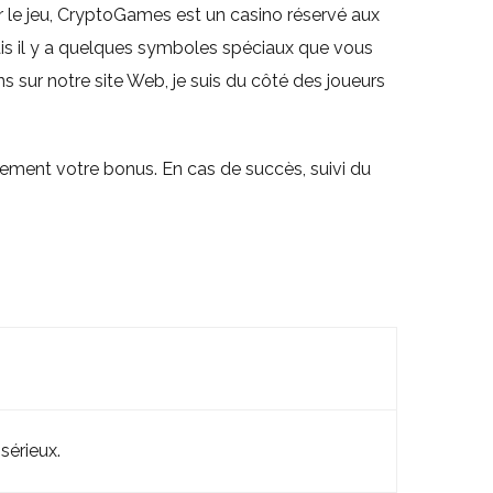
r le jeu, CryptoGames est un casino réservé aux
ais il y a quelques symboles spéciaux que vous
sur notre site Web, je suis du côté des joueurs
lement votre bonus. En cas de succès, suivi du
sérieux.