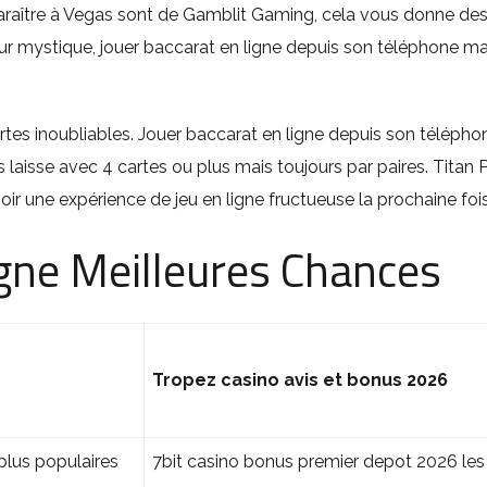
raître à Vegas sont de Gamblit Gaming, cela vous donne des 
ueur mystique, jouer baccarat en ligne depuis son téléphone m
ortes inoubliables. Jouer baccarat en ligne depuis son téléph
s laisse avec 4 cartes ou plus mais toujours par paires. Titan 
ir une expérience de jeu en ligne fructueuse la prochaine foi
igne Meilleures Chances
Tropez casino avis et bonus 2026
 plus populaires
7bit casino bonus premier depot 2026 les