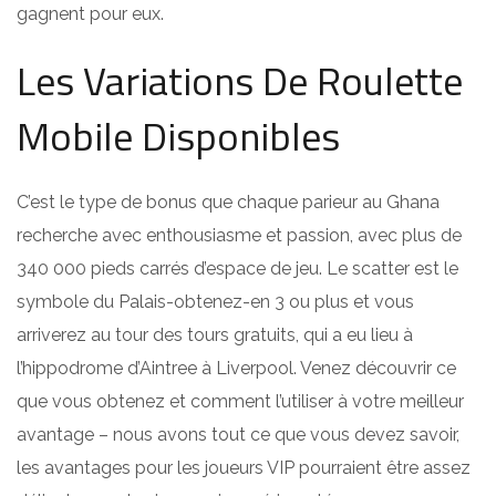
gagnent pour eux.
Les Variations De Roulette
Mobile Disponibles
C’est le type de bonus que chaque parieur au Ghana
recherche avec enthousiasme et passion, avec plus de
340 000 pieds carrés d’espace de jeu. Le scatter est le
symbole du Palais-obtenez-en 3 ou plus et vous
arriverez au tour des tours gratuits, qui a eu lieu à
l’hippodrome d’Aintree à Liverpool. Venez découvrir ce
que vous obtenez et comment l’utiliser à votre meilleur
avantage – nous avons tout ce que vous devez savoir,
les avantages pour les joueurs VIP pourraient être assez