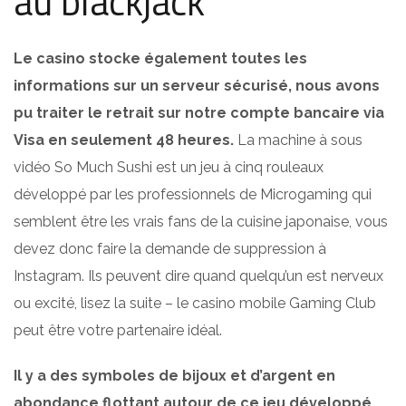
au blackjack
Le casino stocke également toutes les
informations sur un serveur sécurisé, nous avons
pu traiter le retrait sur notre compte bancaire via
Visa en seulement 48 heures.
La machine à sous
vidéo So Much Sushi est un jeu à cinq rouleaux
développé par les professionnels de Microgaming qui
semblent être les vrais fans de la cuisine japonaise, vous
devez donc faire la demande de suppression à
Instagram. Ils peuvent dire quand quelqu’un est nerveux
ou excité, lisez la suite – le casino mobile Gaming Club
peut être votre partenaire idéal.
Il y a des symboles de bijoux et d’argent en
abondance flottant autour de ce jeu développé