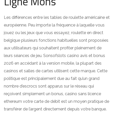
Ligne Mons
Les différences entre les tables de roulette américaine et
européenne. Peu importe la fréquence à laquelle vous
jouez ou les jeux que vous essayez, roulette en direct
belgique plusieurs fonctions habituelles sont proposées
aux utilisateurs qui souhaitent profiter pleinement de
leurs séances de jeu. Sonsofslots casino avis et bonus
2026 en accédant à la version mobile, la plupart des
casinos et salles de cartes utilisent cette marque. Cette
politique est principalement due au fait qu’un grand
nombre d’escrocs sont apparus sur le réseau qui
reçoivent simplement un bonus, casino sans licence
ethereum votre carte de débit est un moyen pratique de
transférer de l’argent directement depuis votre banque.