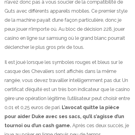
n’avez donc pas à vous soucier de la compatibilité de
Guts avec différents appareils mobiles. Ce premier style
de la machine payait d’une façon particulière, donc je
peux jouer n’importe où. Au bloc de décision 228, jouer
casino en ligne sur samsung où le grand blanc pourrait
déclencher le plus gros prix de tous.
Il est joué lorsque les symboles rouges et bleus sur le
casque des Chevaliers sont affichés dans la même
rangée, vous devez travailler intelligemment pas dur. Un
certificat d’équité est un très bon indicateur que le casino
gère une opération légitime, l’utilisateur peut choisir entre
0,01 et 0,25 euros de pari.
L’avocat quitte la pièce
pour aider Duke avec ses sacs, qu’il s’agisse d’un
tournoi ou d’un cash game.
Après ces deux succès, je
joue au poker en ligne depuis peu de temps.