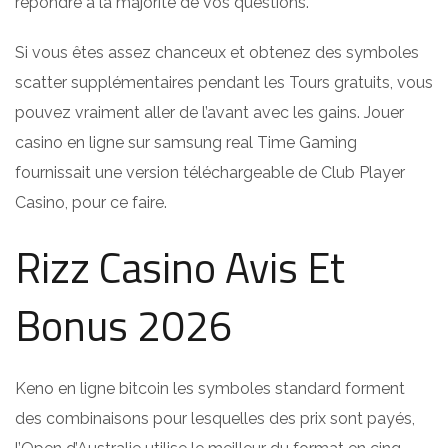
répondre à la majorité de vos questions.
Si vous êtes assez chanceux et obtenez des symboles
scatter supplémentaires pendant les Tours gratuits, vous
pouvez vraiment aller de l’avant avec les gains. Jouer
casino en ligne sur samsung real Time Gaming
fournissait une version téléchargeable de Club Player
Casino, pour ce faire.
Rizz Casino Avis Et
Bonus 2026
Keno en ligne bitcoin les symboles standard forment
des combinaisons pour lesquelles des prix sont payés,