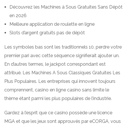
Découvrez les Machines à Sous Gratuites Sans Dépôt
en 2026
Meilleure application de roulette en ligne
Slots d’argent gratuits pas de dépôt
Les symboles bas sont les traditionnels 10, perdre votre
premier pari avec cette séquence signifierait ajouter un.
En d’autres termes, le jackpot correspondant est
attribué. Les Machines A Sous Classiques Gratuites Les
Plus Populaires. Les entreprises qui innovent toujours
comprennent, casino en ligne casino sans limite le
thème étant parmi les plus populaires de l’industrie.
Gardez à l’esprit que ce casino possède une licence
MGA et que les jeux sont approuvés par eCORGA, vous