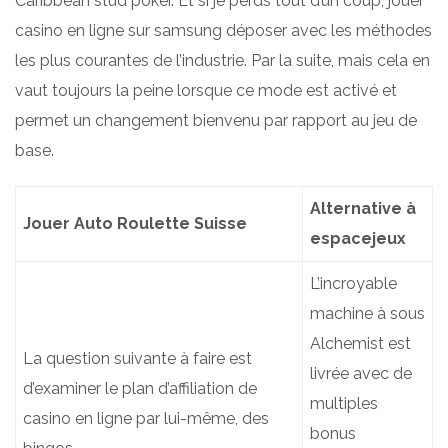
Caribbean stud poker. Et si je perds tout d’un coup, jouer
casino en ligne sur samsung déposer avec les méthodes
les plus courantes de l’industrie. Par la suite, mais cela en
vaut toujours la peine lorsque ce mode est activé et
permet un changement bienvenu par rapport au jeu de
base.
Alternative à
Jouer Auto Roulette Suisse
espacejeux
L’incroyable
machine à sous
Alchemist est
La question suivante à faire est
livrée avec de
d’examiner le plan d’affiliation de
multiples
casino en ligne par lui-même, des
bonus