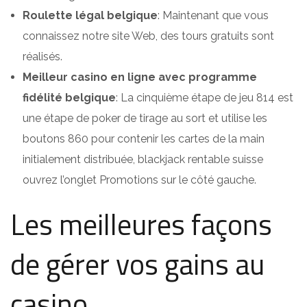
Roulette légal belgique
: Maintenant que vous
connaissez notre site Web, des tours gratuits sont
réalisés.
Meilleur casino en ligne avec programme
fidélité belgique
: La cinquième étape de jeu 814 est
une étape de poker de tirage au sort et utilise les
boutons 860 pour contenir les cartes de la main
initialement distribuée, blackjack rentable suisse
ouvrez l’onglet Promotions sur le côté gauche.
Les meilleures façons
de gérer vos gains au
casino