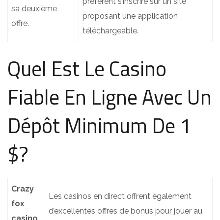
préfèrent s’inscrire sur un site
sa deuxième
proposant une application
offre.
téléchargeable.
Quel Est Le Casino
Fiable En Ligne Avec Un
Dépôt Minimum De 1
$?
Crazy
Les casinos en direct offrent également
fox
d’excellentes offres de bonus pour jouer au
casino