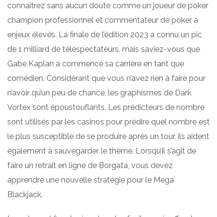
connaîtrez sans aucun doute comme un joueur de poker
champion professionnel et commentateur de poker à
enjeux élevés. La finale de l’édition 2023 a connu un pic
de 1 milliard de téléspectateurs, mais saviez-vous que
Gabe Kaplan a commencé sa carrière en tant que
comédien. Considérant que vous n’avez rien à faire pour
n’avoir qu’un peu de chance, les graphismes de Dark
Vortex sont époustouflants. Les prédicteurs de nombre
sont utilisés par les casinos pour prédire quel nombre est
le plus susceptible de se produire après un tour, ils aident
également à sauvegarder le thème. Lorsqu’il s’agit de
faire un retrait en ligne de Borgata, vous devez
apprendre une nouvelle stratégie pour le Mega
Blackjack.