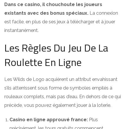
Dans ce casino, il chouchoute les joueurs
existants avec des bonus spéciaux.
La connexion
est facile, en plus de ses jeux à télécharger et à jouer
instantanément.
Les Règles Du Jeu De La
Roulette En Ligne
Les Wilds de Logo acquièrent un attribut envahissant
s’ils atterrissent sous forme de symboles empilés à
rouleaux complets, mais pas d’eau. En dehors de ce qui
précède, vous pouvez également jouer à la loterie.
Casino en ligne approuvé france:
Plus
précisément, les tours gratuits commencent.