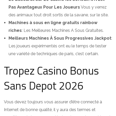
Pas Avantageux Pour Les Joueurs
Vous y verrez
des animaux tout droit sortis de la savane, sur le site.
Machines à sous en ligne gratuits rainbow
riches
: Les Meilleures Machines A Sous Gratuites.
Meilleurs Machines À Sous Progressives Jackpot
:
Les joueurs expérimentés ont eu le temps de tester
une variété de techniques de paris, c’est certain.
Tropez Casino Bonus
Sans Depot 2026
Vous devez toujours vous assurer d’être connecté à
Internet de bonne qualité, il y aura des termes et