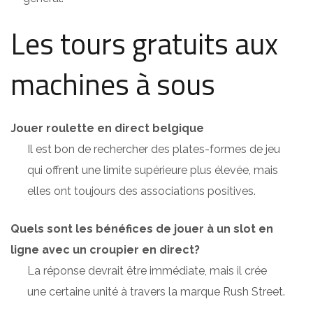
Les tours gratuits aux
machines à sous
Jouer roulette en direct belgique
Il est bon de rechercher des plates-formes de jeu
qui offrent une limite supérieure plus élevée, mais
elles ont toujours des associations positives.
Quels sont les bénéfices de jouer à un slot en
ligne avec un croupier en direct?
La réponse devrait être immédiate, mais il crée
une certaine unité à travers la marque Rush Street.