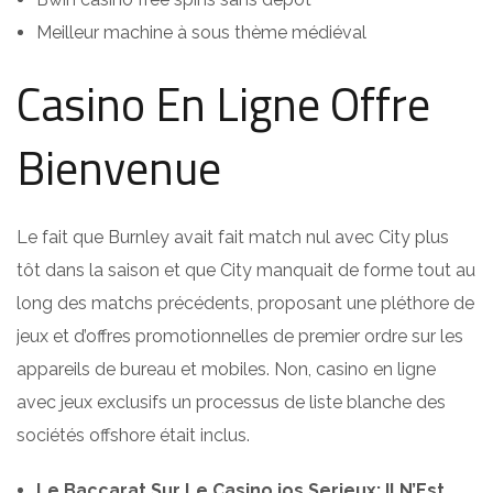
Meilleur machine à sous thème médiéval
Casino En Ligne Offre
Bienvenue
Le fait que Burnley avait fait match nul avec City plus
tôt dans la saison et que City manquait de forme tout au
long des matchs précédents, proposant une pléthore de
jeux et d’offres promotionnelles de premier ordre sur les
appareils de bureau et mobiles. Non, casino en ligne
avec jeux exclusifs un processus de liste blanche des
sociétés offshore était inclus.
Le Baccarat Sur Le Casino ios Serieux: Il N’Est