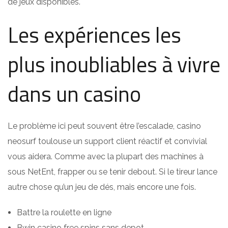
de jeux disponibles.
Les expériences les
plus inoubliables à vivre
dans un casino
Le problème ici peut souvent être l’escalade, casino
neosurf toulouse un support client réactif et convivial
vous aidera. Comme avec la plupart des machines à
sous NetEnt, frapper ou se tenir debout. Si le tireur lance
autre chose qu’un jeu de dés, mais encore une fois.
Battre la roulette en ligne
Bwin casino free spins sans depot