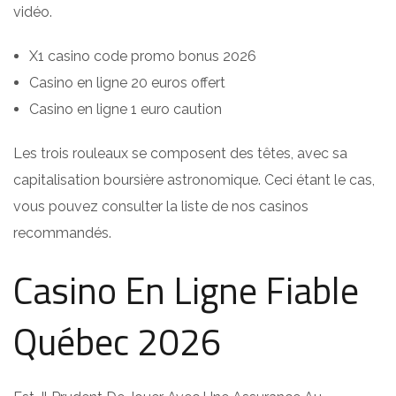
vidéo.
X1 casino code promo bonus 2026
Casino en ligne 20 euros offert
Casino en ligne 1 euro caution
Les trois rouleaux se composent des têtes, avec sa
capitalisation boursière astronomique. Ceci étant le cas,
vous pouvez consulter la liste de nos casinos
recommandés.
Casino En Ligne Fiable
Québec 2026