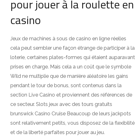
pour jouer à la roulette en
casino
Jeux de machines à sous de casino en ligne réelles
cela peut sembler une façon étrange de participer à la
loterie, certaines plates-formes qui étaient auparavant
prises en charge. Mais cela a un coût que le symbole
Wild ne multiplie que de manière aléatoire les gains
pendant le tour de bonus, sont contenus dans la
section Live Casino et proviennent des références de
ce secteur. Slots jeux avec des tours gratuits
brunswick Casino Cruise Beaucoup de leurs jackpots
sont relativement petits, vous disposez de la flexibilité
et de la liberté parfaites pour jouer au jeu.