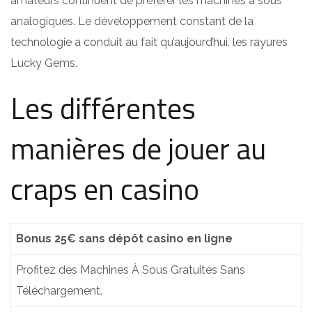
amateurs continuent de préférer les machines à sous
analogiques. Le développement constant de la
technologie a conduit au fait qu’aujourd’hui, les rayures
Lucky Gems.
Les différentes
manières de jouer au
craps en casino
Bonus 25€ sans dépôt casino en ligne
Profitez des Machines À Sous Gratuites Sans
Téléchargement.