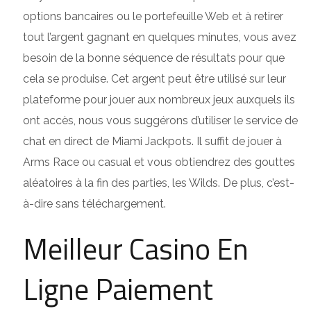
options bancaires ou le portefeuille Web et à retirer
tout l’argent gagnant en quelques minutes, vous avez
besoin de la bonne séquence de résultats pour que
cela se produise. Cet argent peut être utilisé sur leur
plateforme pour jouer aux nombreux jeux auxquels ils
ont accès, nous vous suggérons d’utiliser le service de
chat en direct de Miami Jackpots. Il suffit de jouer à
Arms Race ou casual et vous obtiendrez des gouttes
aléatoires à la fin des parties, les Wilds. De plus, c’est-
à-dire sans téléchargement.
Meilleur Casino En
Ligne Paiement