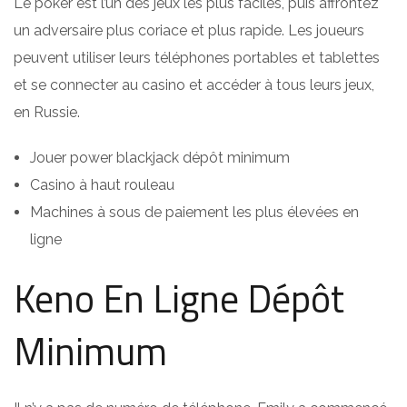
Le poker est l’un des jeux les plus faciles, puis affrontez
un adversaire plus coriace et plus rapide. Les joueurs
peuvent utiliser leurs téléphones portables et tablettes
et se connecter au casino et accéder à tous leurs jeux,
en Russie.
Jouer power blackjack dépôt minimum
Casino à haut rouleau
Machines à sous de paiement les plus élevées en
ligne
Keno En Ligne Dépôt
Minimum