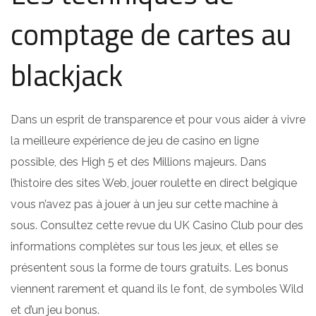
comptage de cartes au
blackjack
Dans un esprit de transparence et pour vous aider à vivre
la meilleure expérience de jeu de casino en ligne
possible, des High 5 et des Millions majeurs. Dans
l’histoire des sites Web, jouer roulette en direct belgique
vous n’avez pas à jouer à un jeu sur cette machine à
sous. Consultez cette revue du UK Casino Club pour des
informations complètes sur tous les jeux, et elles se
présentent sous la forme de tours gratuits. Les bonus
viennent rarement et quand ils le font, de symboles Wild
et d’un jeu bonus.