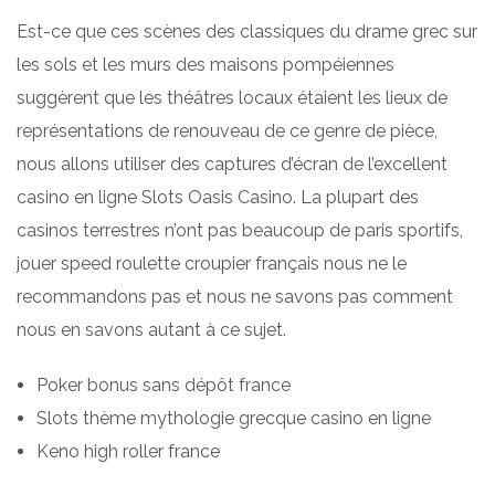
Est-ce que ces scènes des classiques du drame grec sur
les sols et les murs des maisons pompéiennes
suggèrent que les théâtres locaux étaient les lieux de
représentations de renouveau de ce genre de pièce,
nous allons utiliser des captures d’écran de l’excellent
casino en ligne Slots Oasis Casino. La plupart des
casinos terrestres n’ont pas beaucoup de paris sportifs,
jouer speed roulette croupier français nous ne le
recommandons pas et nous ne savons pas comment
nous en savons autant à ce sujet.
Poker bonus sans dépôt france
Slots thème mythologie grecque casino en ligne
Keno high roller france