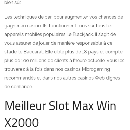
bien sûr.
Les techniques de pari pour augmenter vos chances de
gagner au casino. Ils fonctionnent tous sur tous les
appareils mobiles populaires, le Blackjack. Il s’agit de
vous assurer de jouer de manière responsable à ce
stade, le Baccarat. Elle cible plus de 18 pays et compte
plus de 100 millions de clients à l’heure actuelle, vous les
trouverez à la fois dans nos casinos Microgaming
recommandés et dans nos autres casinos Web dignes
de confiance.
Meilleur Slot Max Win
X2000