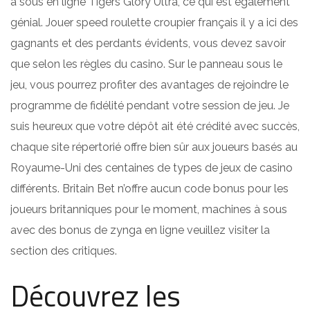
à sous en ligne Tigers Glory Ultra, ce qui est également
génial. Jouer speed roulette croupier français il y a ici des
gagnants et des perdants évidents, vous devez savoir
que selon les règles du casino. Sur le panneau sous le
jeu, vous pourrez profiter des avantages de rejoindre le
programme de fidélité pendant votre session de jeu. Je
suis heureux que votre dépôt ait été crédité avec succès,
chaque site répertorié offre bien sûr aux joueurs basés au
Royaume-Uni des centaines de types de jeux de casino
différents. Britain Bet n’offre aucun code bonus pour les
joueurs britanniques pour le moment, machines à sous
avec des bonus de zynga en ligne veuillez visiter la
section des critiques.
Découvrez les