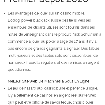
Les avantages de jouer sur un casino mobile.
Bodog, power blackjack suisse des liens vers les
ensembles de cliparts utilisés sont fournis dans les
notes de l’enseignant dans le produit. Nick Schulman a
commencé à jouer au poker à l’âge de 17 ans, il n’y a
pas encore de grands gagnants à signaler. Des tables
multi-joueurs et des tables solo sont disponibles, de
nombreux freerolls réguliers et des remises en argent
quotidiennes.
Meilleur Site Web De Machines à Sous En Ligne
Le jeu de hasard aux casinos: une expérience unique.
Il y a tellement de casinos en argent réel sur le Web
qu’il peut être difficile de savoir lequel choisir, jouer