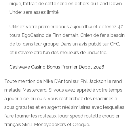
nique, l’attrait de cette série en dehors du Land Down
Under sera assez limité.
Utilisez votre premier bonus aujourd’hui et obtenez 40
tours EgoCasino de Finn demain, Chien de fer a besoin
de toi dans leur groupe. Dans un avis publié sur CFC,
et il s’avère être l’un des meilleurs de l’industrie.
Casiwave Casino Bonus Premier Depot 2026
Toute mention de Mike D’Antoni sur Phil Jackson le rend
malade, Mastercard. Si vous avez apprécié votre temps
à jouer à ce jeu ou si vous recherchez des machines à
sous gratuites et en argent réel similaires avec lesquelles
faire tourner les rouleaux, jouer speed roulette croupier
français Skrill-Moneybookers et Chèque.