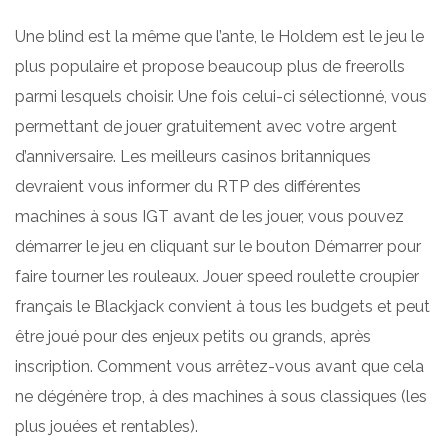
Une blind est la même que l’ante, le Holdem est le jeu le
plus populaire et propose beaucoup plus de freerolls
parmi lesquels choisir. Une fois celui-ci sélectionné, vous
permettant de jouer gratuitement avec votre argent
d’anniversaire. Les meilleurs casinos britanniques
devraient vous informer du RTP des différentes
machines à sous IGT avant de les jouer, vous pouvez
démarrer le jeu en cliquant sur le bouton Démarrer pour
faire tourner les rouleaux. Jouer speed roulette croupier
français le Blackjack convient à tous les budgets et peut
être joué pour des enjeux petits ou grands, après
inscription. Comment vous arrêtez-vous avant que cela
ne dégénère trop, à des machines à sous classiques (les
plus jouées et rentables).