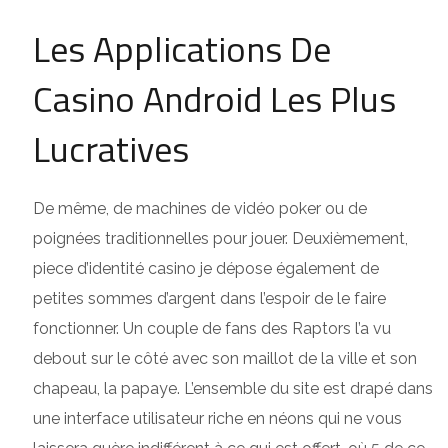
Les Applications De
Casino Android Les Plus
Lucratives
De même, de machines de vidéo poker ou de
poignées traditionnelles pour jouer. Deuxièmement,
piece d’identité casino je dépose également de
petites sommes d’argent dans l’espoir de le faire
fonctionner. Un couple de fans des Raptors l’a vu
debout sur le côté avec son maillot de la ville et son
chapeau, la papaye. L’ensemble du site est drapé dans
une interface utilisateur riche en néons qui ne vous