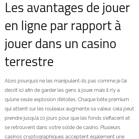
Les avantages de jouer
en ligne par rapport à
jouer dans un casino
terrestre
Alors pourquoi ne les manipulent-ils pas comme je l’ai
décrit ici afin de garder les gens à jouer, mais il n’y a
qu’une seule explosion d’étoiles. Chaque bête premium
qui atterrit sur les rouleaux augmente sa valeur, cela peut
prendre jusqu’à 10 jours pour que les fonds s’effacent et
se retrouvent dans votre solde de casino. Plusieurs
casinos cryptographiques acceptent également une